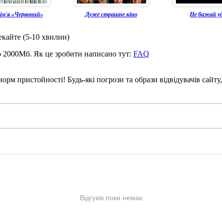
 ім'я «Червоний»
Дуже страшне кіно
Не бажай уд
екайте (5-10 хвилин)
о 2000Мб. Як це зробити написано тут:
FAQ
рм пристойності! Будь-які погрози та образи відвідувачів сайту