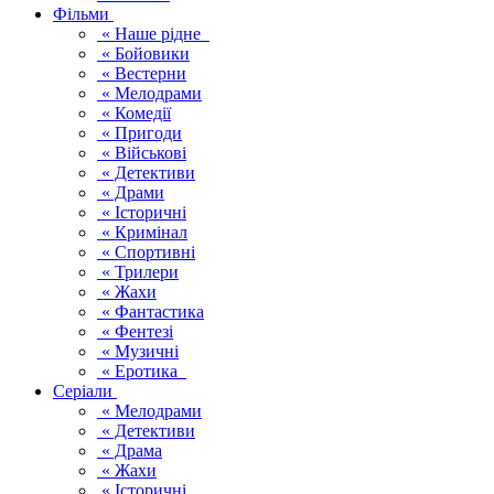
Фільми
« Наше рідне
« Бойовики
« Вестерни
« Мелодрами
« Комедії
« Пригоди
« Військові
« Детективи
« Драми
« Історичні
« Кримінал
« Спортивні
« Трилери
« Жахи
« Фантастика
« Фентезі
« Музичні
« Еротика
Серіали
« Мелодрами
« Детективи
« Драма
« Жахи
« Історичні