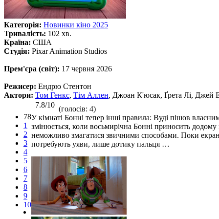
Категорія:
Новинки кіно 2025
Тривалість:
102 хв.
Країна:
США
Студія:
Pixar Animation Studios
Прем'єра (світ):
17 червня 2026
Режисер:
Ендрю Стентон
Актори:
Том Генкс
,
Тім Аллен
, Джоан К'юсак, Ґрета Лі, Джей 
7.8/10
(голосів: 4)
78
У кімнаті Бонні тепер інші правила: Вуді пішов власним
1
змінюється, коли восьмирічна Бонні приносить додому п
2
неможливо змагатися звичними способами. Поки екрани 
3
потребують уяви, лише дотику пальця …
4
5
6
7
8
9
10