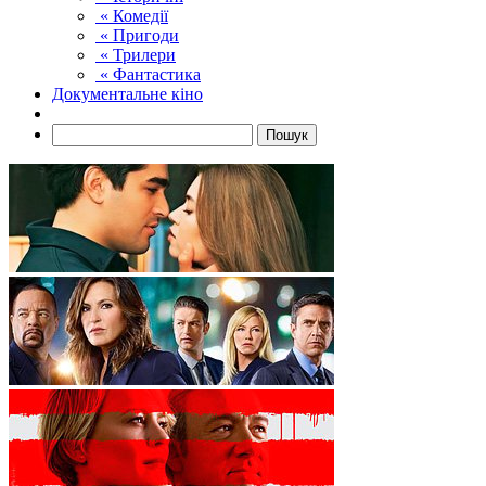
« Комедії
« Пригоди
« Трилери
« Фантастика
Документальне кіно
Пошук