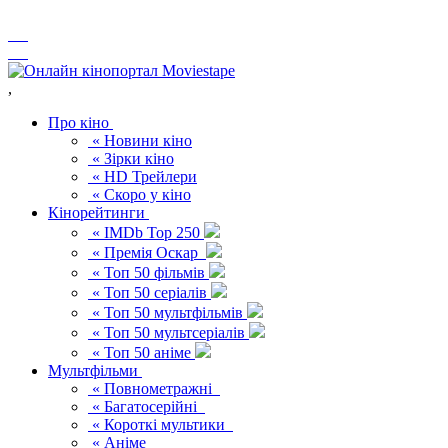
,
Про кіно
« Новини кіно
« Зірки кіно
« HD Трейлери
« Скоро у кіно
Кінорейтинги
« IMDb Top 250
« Премія Оскар
« Топ 50 фільмів
« Топ 50 серіалів
« Топ 50 мультфільмів
« Топ 50 мультсеріалів
« Топ 50 аніме
Мультфільми
« Повнометражні
« Багатосерійні
« Короткі мультики
« Аніме