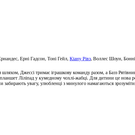
Ернандес, Ерні Гадсон, Тоні Гейл,
Кіану Рівз
, Воллес Шоун, Бонн
 шляхом, Джессі тримає іграшкову команду разом, а Базз Рятівник
ланшет Ліліпад у кумедному чохлі-жабці. Для дитини це нова роз
забирають увагу, улюбленці з минулого намагаються зрозуміти,