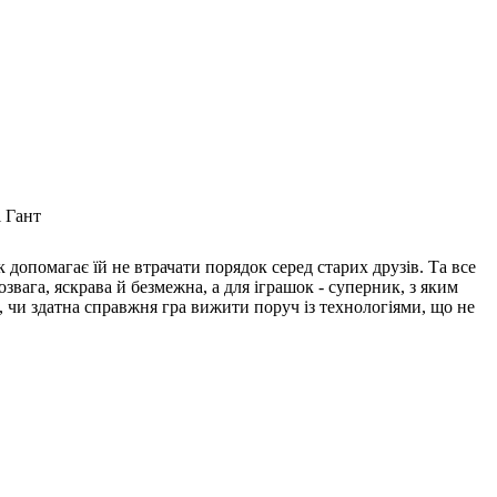
і Гант
 допомагає їй не втрачати порядок серед старих друзів. Та все
вага, яскрава й безмежна, а для іграшок - суперник, з яким
 чи здатна справжня гра вижити поруч із технологіями, що не