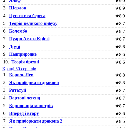
2.
Альф
★
9.0
3.
Шерлок
★
8.9
4.
Пуститися берега
★
8.9
5.
Теорія великого вибуху
★
8.7
6.
Коломбо
★
8.7
7.
Пуаро Агати Крісті
★
8.7
8.
Друзі
★
8.6
9.
Надприродне
★
8.6
10.
Теорія брехні
★
8.6
Кращі 50 серіалів
1.
Король Лев
★
8.8
2.
Як приборкати дракона
★
8.8
3.
Рататуй
★
8.7
4.
Вартові легенд
★
8.7
5.
Корпорація монстрів
★
8.7
6.
Вперед і вгору
★
8.6
7.
Як приборкати дракона 2
★
8.5