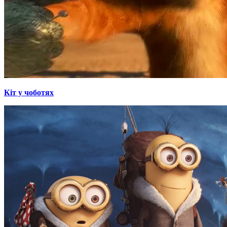
Кіт у чоботях