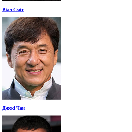
Вілл Сміт
Джекі Чан