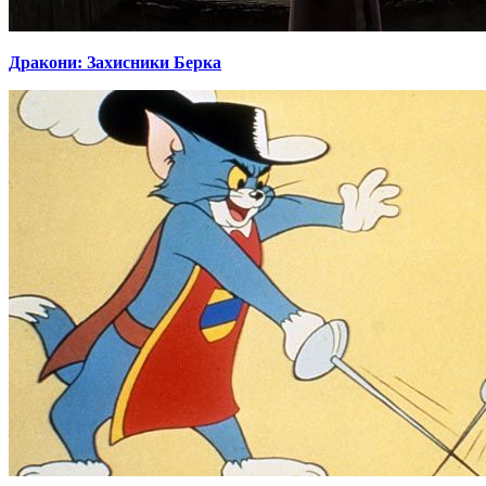
Дракони: Захисники Берка