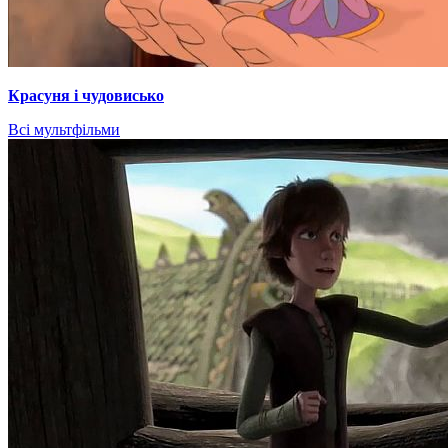
Красуня і чудовисько
Всі мультфільми