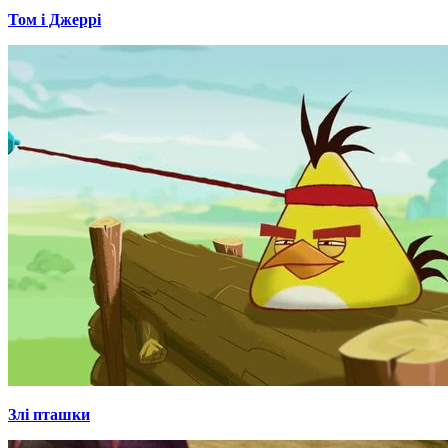
Том і Джеррі
Злі пташки