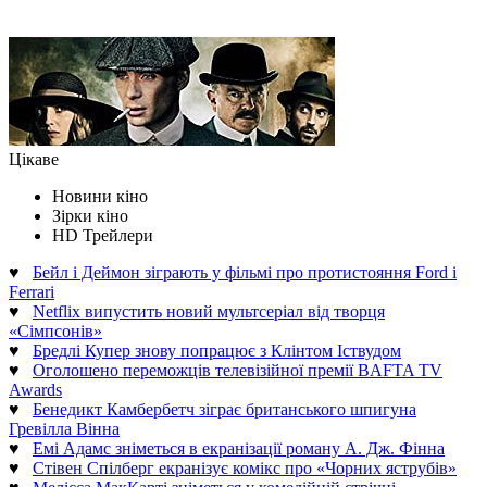
Цікаве
Новини кіно
Зірки кіно
HD Трейлери
♥
Бейл і Деймон зіграють у фільмі про протистояння Ford і
Ferrari
♥
Netflix випустить новий мультсеріал від творця
«Сімпсонів»
♥
Бредлі Купер знову попрацює з Клінтом Іствудом
♥
Оголошено переможців телевізійної премії BAFTA TV
Awards
♥
Бенедикт Камбербетч зіграє британського шпигуна
Гревілла Вінна
♥
Емі Адамс зніметься в екранізації роману А. Дж. Фінна
♥
Стівен Спілберг екранізує комікс про «Чорних яструбів»