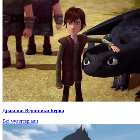
Дракони: Вершники Берка
Всі мультсеріали