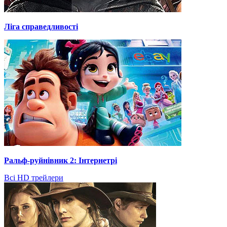
Ліга справедливості
Ральф-руйнівник 2: Інтернетрі
Всі HD трейлери