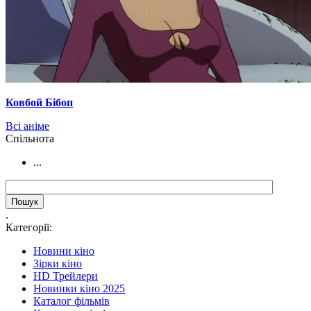
Ковбой Бібоп
Всі аніме
Cпільнота
...
.
Категорії:
Новини кіно
Зірки кіно
HD Трейлери
Новинки кіно 2025
Каталог фільмів