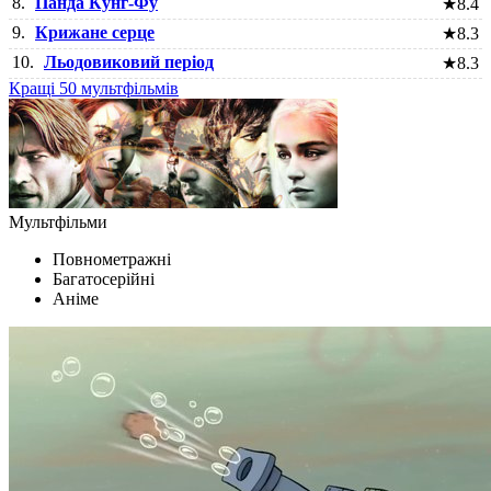
8.
Панда Кунг-Фу
★
8.4
9.
Крижане серце
★
8.3
10.
Льодовиковий період
★
8.3
Кращі 50 мультфільмів
Мультфільми
Повнометражні
Багатосерійні
Аніме