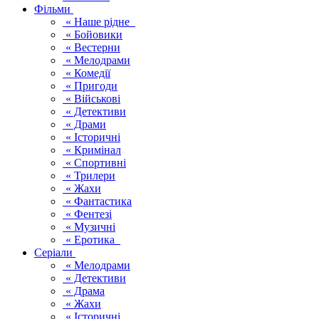
Фільми
« Наше рідне
« Бойовики
« Вестерни
« Мелодрами
« Комедії
« Пригоди
« Військові
« Детективи
« Драми
« Історичні
« Кримінал
« Спортивні
« Трилери
« Жахи
« Фантастика
« Фентезі
« Музичні
« Еротика
Серіали
« Мелодрами
« Детективи
« Драма
« Жахи
« Історичні