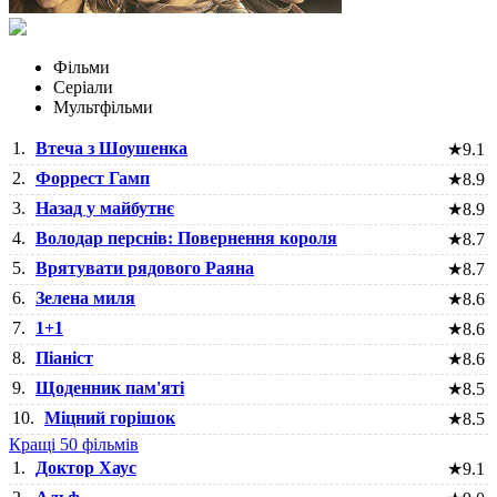
Фільми
Серіали
Мультфільми
1.
Втеча з Шоушенка
★
9.1
2.
Форрест Гамп
★
8.9
3.
Назад у майбутнє
★
8.9
4.
Володар перснів: Повернення короля
★
8.7
5.
Врятувати рядового Раяна
★
8.7
6.
Зелена миля
★
8.6
7.
1+1
★
8.6
8.
Піаніст
★
8.6
9.
Щоденник пам'яті
★
8.5
10.
Міцний горішок
★
8.5
Кращі 50 фільмів
1.
Доктор Хаус
★
9.1