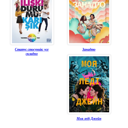
Статус стосунків: усе
Занадто
складно
Моя леді Джейн