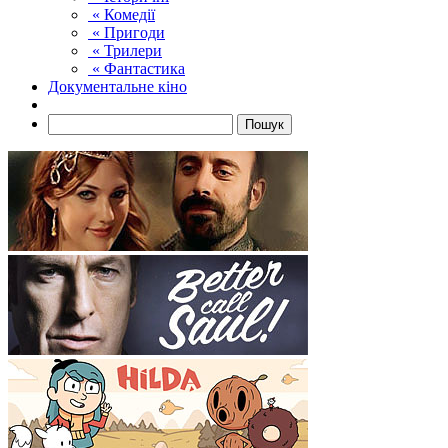
« Комедії
« Пригоди
« Трилери
« Фантастика
Документальне кіно
Пошук