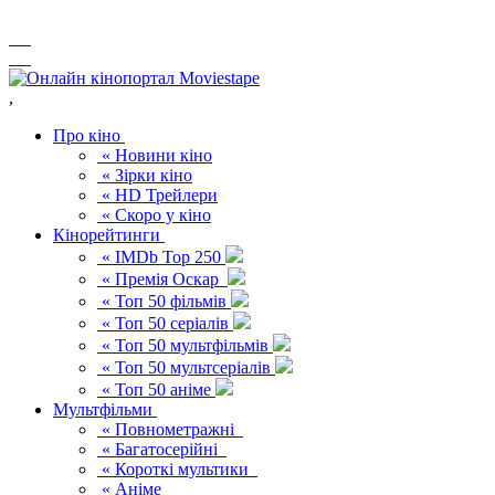
,
Про кіно
« Новини кіно
« Зірки кіно
« HD Трейлери
« Скоро у кіно
Кінорейтинги
« IMDb Top 250
« Премія Оскар
« Топ 50 фільмів
« Топ 50 серіалів
« Топ 50 мультфільмів
« Топ 50 мультсеріалів
« Топ 50 аніме
Мультфільми
« Повнометражні
« Багатосерійні
« Короткі мультики
« Аніме