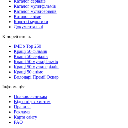
Каталог серіалів
Каталог мультфільмів
Каталог мультсеріалів
Каталог аніме
Короткі мультики
Документальні
Кінорейтинги:
IMDb Top 250
Кращі 50 фільмів
Кращі 50 серіалів
Кращі 50 мультфільмів
Кращі 50 мультсеріалів
Кращі 50 аніме
Володарі Премії Оскар
Інформація:
Правовласникам
Відео під захистом
Правила
Реклама
Карта сайту
FAQ