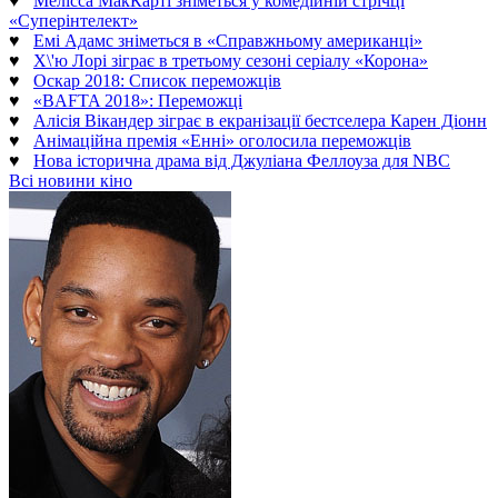
♥
Мелісса МакКарті зніметься у комедійній стрічці
«Суперінтелект»
♥
Емі Адамс зніметься в «Справжньому американці»
♥
Х\'ю Лорі зіграє в третьому сезоні серіалу «Корона»
♥
Оскар 2018: Список переможців
♥
«BAFTA 2018»: Переможці
♥
Алісія Вікандер зіграє в екранізації бестселера Карен Діонн
♥
Анімаційна премія «Енні» оголосила переможців
♥
Нова історична драма від Джуліана Феллоуза для NBC
Всі новини кіно