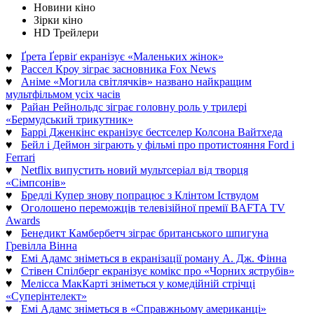
Новини кіно
Зірки кіно
HD Трейлери
♥
Ґрета Ґервіґ екранізує «Маленьких жінок»
♥
Рассел Кроу зіграє засновника Fox News
♥
Аніме «Могила світлячків» названо найкращим
мультфільмом усіх часів
♥
Райан Рейнольдс зіграє головну роль у трилері
«Бермудський трикутник»
♥
Баррі Дженкінс екранізує бестселер Колсона Вайтхеда
♥
Бейл і Деймон зіграють у фільмі про протистояння Ford і
Ferrari
♥
Netflix випустить новий мультсеріал від творця
«Сімпсонів»
♥
Бредлі Купер знову попрацює з Клінтом Іствудом
♥
Оголошено переможців телевізійної премії BAFTA TV
Awards
♥
Бенедикт Камбербетч зіграє британського шпигуна
Гревілла Вінна
♥
Емі Адамс зніметься в екранізації роману А. Дж. Фінна
♥
Стівен Спілберг екранізує комікс про «Чорних яструбів»
♥
Мелісса МакКарті зніметься у комедійній стрічці
«Суперінтелект»
♥
Емі Адамс зніметься в «Справжньому американці»