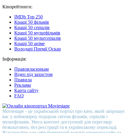
Кінорейтинги:
IMDb Top 250
Кращі 50 фільмів
Кращі 50 серіалів
Кращі 50 мультфільмів
Кращі 50 мультсеріалів
Кращі 50 аніме
Володарі Премії Оскар
Інформація:
Правовласникам
Відео під захистом
Правила
Реклама
Карта сайту
FAQ
Moviestape - це український портал про кіно, який запрошує
вас у неймовірну подорож світом фільмів, серіалів і
мультфільмів. Увесь контент доступний для перегляду
безкоштовно, без реєстрації та в українському перекладі.
Відкривайте для себе безмежний всесвіт кінематографу та