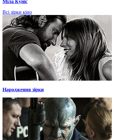
Міла Куніс
Всі зірки кіно
Народження зірки