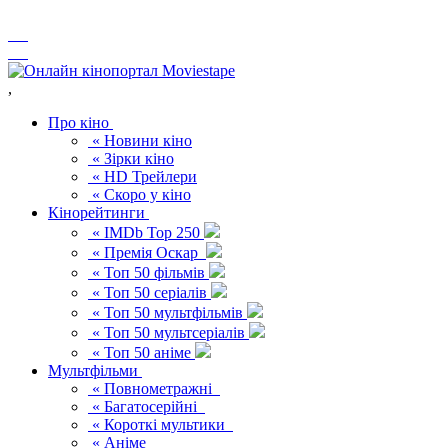
,
Про кіно
« Новини кіно
« Зірки кіно
« HD Трейлери
« Скоро у кіно
Кінорейтинги
« IMDb Top 250
« Премія Оскар
« Топ 50 фільмів
« Топ 50 серіалів
« Топ 50 мультфільмів
« Топ 50 мультсеріалів
« Топ 50 аніме
Мультфільми
« Повнометражні
« Багатосерійні
« Короткі мультики
« Аніме