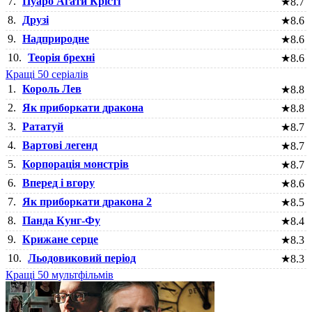
7.
Пуаро Агати Крісті
★
8.7
8.
Друзі
★
8.6
9.
Надприродне
★
8.6
10.
Теорія брехні
★
8.6
Кращі 50 серіалів
1.
Король Лев
★
8.8
2.
Як приборкати дракона
★
8.8
3.
Рататуй
★
8.7
4.
Вартові легенд
★
8.7
5.
Корпорація монстрів
★
8.7
6.
Вперед і вгору
★
8.6
7.
Як приборкати дракона 2
★
8.5
8.
Панда Кунг-Фу
★
8.4
9.
Крижане серце
★
8.3
10.
Льодовиковий період
★
8.3
Кращі 50 мультфільмів