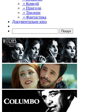
« Комедії
« Пригоди
« Трилери
« Фантастика
Документальне кіно
Пошук