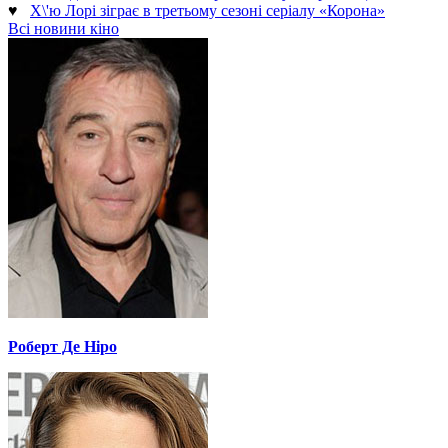
♥
Х\'ю Лорі зіграє в третьому сезоні серіалу «Корона»
Всі новини кіно
Роберт Де Ніро