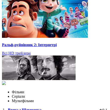
Ральф-руйнівник 2: Інтернетрі
Всі HD трейлери
Фільми
Серіали
Мультфільми
1.
Втеча з Шоушенка