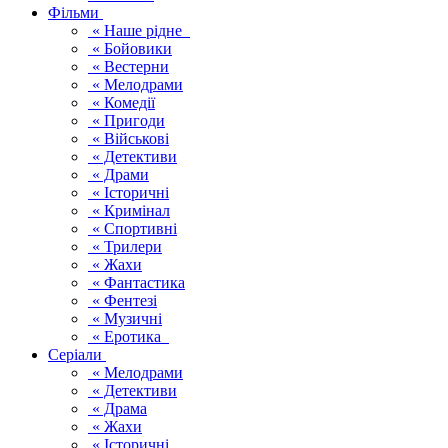
Фільми
« Наше рідне
« Бойовики
« Вестерни
« Мелодрами
« Комедії
« Пригоди
« Військові
« Детективи
« Драми
« Історичні
« Кримінал
« Спортивні
« Трилери
« Жахи
« Фантастика
« Фентезі
« Музичні
« Еротика
Серіали
« Мелодрами
« Детективи
« Драма
« Жахи
« Історичні