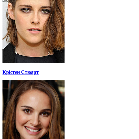
Крістен Стюарт