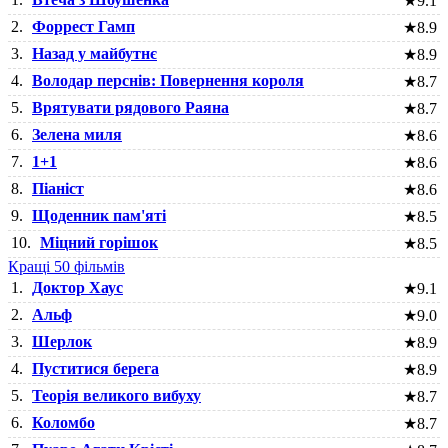
★
9.1
2.
Форрест Гамп
★
8.9
3.
Назад у майбутнє
★
8.9
4.
Володар перснів: Повернення короля
★
8.7
5.
Врятувати рядового Раяна
★
8.7
6.
Зелена миля
★
8.6
7.
1+1
★
8.6
8.
Піаніст
★
8.6
9.
Щоденник пам'яті
★
8.5
10.
Міцний горішок
★
8.5
Кращі 50 фільмів
1.
Доктор Хаус
★
9.1
2.
Альф
★
9.0
3.
Шерлок
★
8.9
4.
Пуститися берега
★
8.9
5.
Теорія великого вибуху
★
8.7
6.
Коломбо
★
8.7