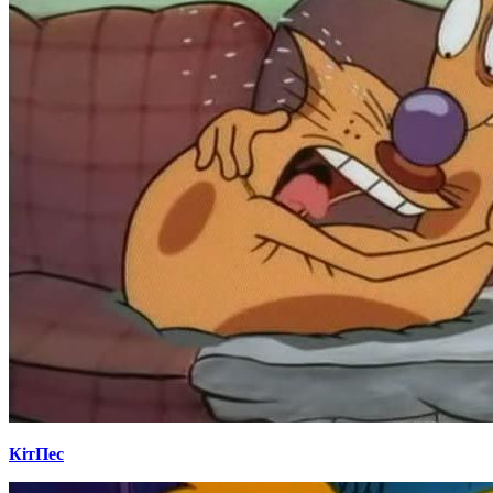
КітПес