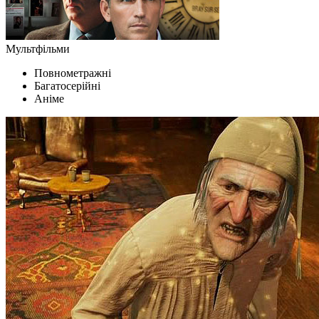
Мультфільми
Повнометражні
Багатосерійні
Аніме