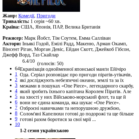
Жанр:
Комедії
,
Пригоди
Тривалість:
1 серія ~60 хв.
Країна:
США, Японія, ПАР, Велика Британія
Режисер:
Марк Йобст, Тім Соутем, Емма Салліван
Актори:
Іньякі Годой, Емілі Радд, Макеню, Арман Окамп,
Вінсент Ріган, Морган Девіс, Ейдан Скотт, Джейкоб Гібсон,
Джефф Ворд, Таз Скайлар
6.4/10
(голосів: 50)
64
Екранізація однойменної японської манґи Ейічіро
1
Ода. Серіал розповідає про пригоди піратів-утікачів,
2
які досліджують небезпечні океани, землі та за їх
3
межами в пошуках «One Piece», легендарного скарбу,
4
який зробить їхнього капітана Королем Піратів. Але
5
на хвості у них Військово-морський флот, та ще й
6
вони не єдина команда, яка шукає «One Piece».
7
Озброєні навичками та непорушною дружбою,
8
Солом'яні Капелюхи готові до подорожі та ще більше
9
готові разом боротися за свої мрії ...
10
1-2 сезон українською