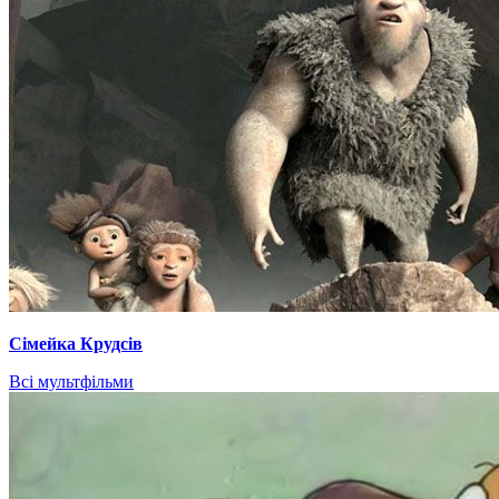
Сімейка Крудсів
Всі мультфільми