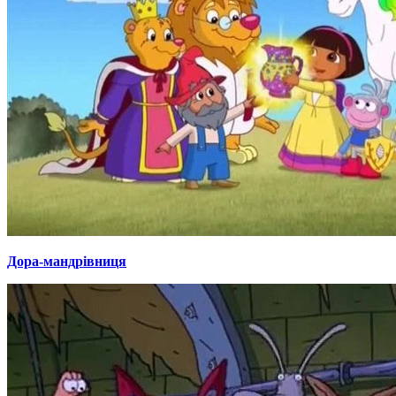
Дора-мандрівниця