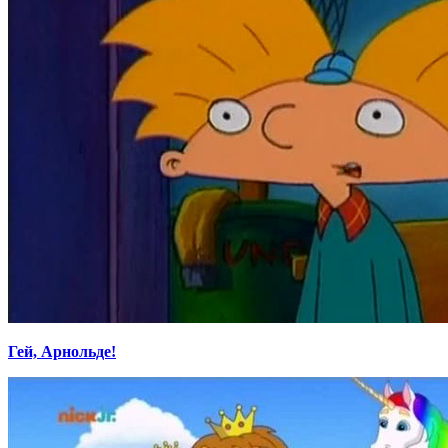
Гей, Арнольде!