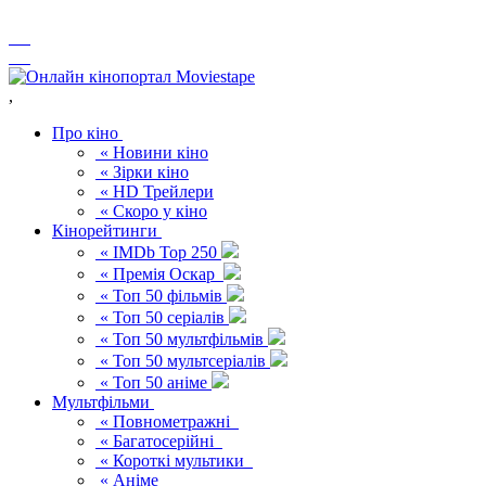
,
Про кіно
« Новини кіно
« Зірки кіно
« HD Трейлери
« Скоро у кіно
Кінорейтинги
« IMDb Top 250
« Премія Оскар
« Топ 50 фільмів
« Топ 50 серіалів
« Топ 50 мультфільмів
« Топ 50 мультсеріалів
« Топ 50 аніме
Мультфільми
« Повнометражні
« Багатосерійні
« Короткі мультики
« Аніме