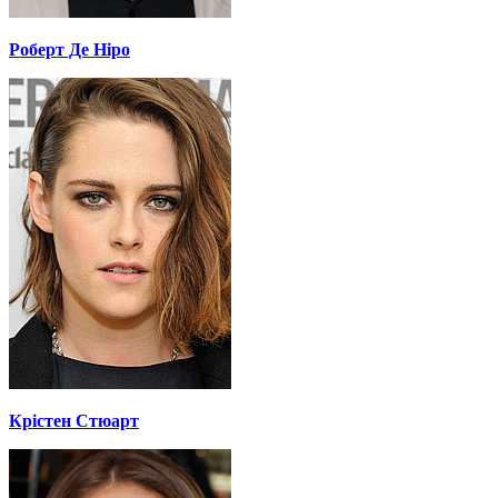
Роберт Де Ніро
Крістен Стюарт