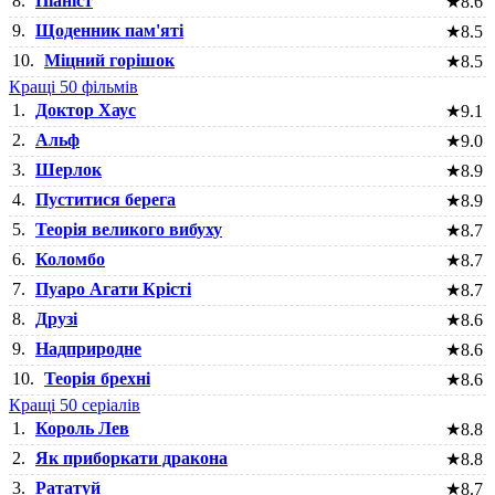
8.
Піаніст
★
8.6
9.
Щоденник пам'яті
★
8.5
10.
Міцний горішок
★
8.5
Кращі 50 фільмів
1.
Доктор Хаус
★
9.1
2.
Альф
★
9.0
3.
Шерлок
★
8.9
4.
Пуститися берега
★
8.9
5.
Теорія великого вибуху
★
8.7
6.
Коломбо
★
8.7
7.
Пуаро Агати Крісті
★
8.7
8.
Друзі
★
8.6
9.
Надприродне
★
8.6
10.
Теорія брехні
★
8.6
Кращі 50 серіалів
1.
Король Лев
★
8.8
2.
Як приборкати дракона
★
8.8
3.
Рататуй
★
8.7