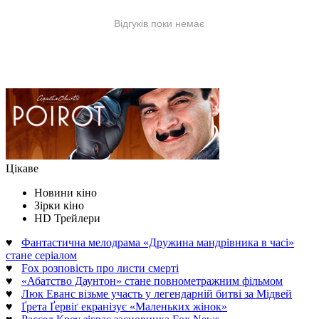
Цікаве
Новини кіно
Зірки кіно
HD Трейлери
♥
Фантастична мелодрама «Дружина мандрівника в часі»
стане серіалом
♥
Fox розповість про листи смерті
♥
«Абатство Даунтон» стане повнометражним фільмом
♥
Люк Еванс візьме участь у легендарній битві за Мідвей
♥
Ґрета Ґервіґ екранізує «Маленьких жінок»