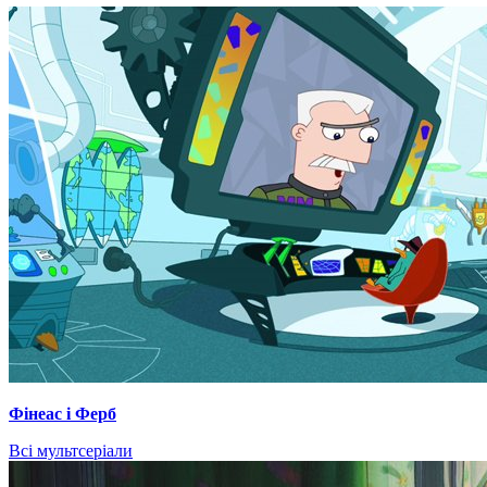
Фінеас і Ферб
Всі мультсеріали