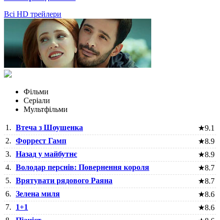
Всі HD трейлери
Фільми
Серіали
Мультфільми
1.
Втеча з Шоушенка
★
9.1
2.
Форрест Гамп
★
8.9
3.
Назад у майбутнє
★
8.9
4.
Володар перснів: Повернення короля
★
8.7
5.
Врятувати рядового Раяна
★
8.7
6.
Зелена миля
★
8.6
7.
1+1
★
8.6