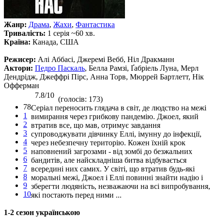
Жанр:
Драма
,
Жахи
,
Фантастика
Тривалість:
1 серія ~60 хв.
Країна:
Канада, США
Режисер:
Алі Аббасі, Джеремі Вебб, Ніл Дракманн
Актори:
Педро Паскаль
, Белла Рамзі, Ґабріель Луна, Мерл
Дендрідж, Джеффрі Пірс, Анна Торв, Мюррей Бартлетт, Нік
Офферман
7.8/10
(голосів: 173)
78
Серіал переносить глядача в світ, де людство на межі
1
вимирання через грибкову пандемію. Джоел, який
2
втратив все, що мав, отримує завдання
3
супроводжувати дівчинку Еллі, імунну до інфекції,
4
через небезпечну територію. Кожен їхній крок
5
наповнений загрозами - від зомбі до безжальних
6
бандитів, але найскладніша битва відбувається
7
всередині них самих. У світі, що втратив будь-які
8
моральні межі, Джоел і Еллі повинні знайти надію і
9
зберегти людяність, незважаючи на всі випробування,
10
які постають перед ними ...
1-2 сезон українською