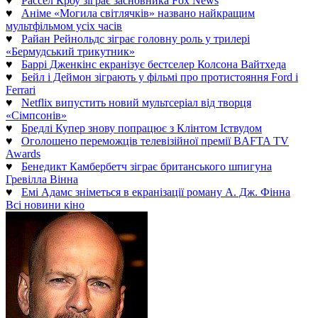
♥
Рассел Кроу зіграє засновника Fox News
♥
Аніме «Могила світлячків» названо найкращим
мультфільмом усіх часів
♥
Райан Рейнольдс зіграє головну роль у трилері
«Бермудський трикутник»
♥
Баррі Дженкінс екранізує бестселер Колсона Вайтхеда
♥
Бейл і Деймон зіграють у фільмі про протистояння Ford і
Ferrari
♥
Netflix випустить новий мультсеріал від творця
«Сімпсонів»
♥
Бредлі Купер знову попрацює з Клінтом Іствудом
♥
Оголошено переможців телевізійної премії BAFTA TV
Awards
♥
Бенедикт Камбербетч зіграє британського шпигуна
Гревілла Вінна
♥
Емі Адамс зніметься в екранізації роману А. Дж. Фінна
Всі новини кіно