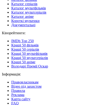
Каталог серіалів
Каталог мультфільмів
Каталог мультсеріалів
Каталог аніме
Короткі мультики
Документальні
Кінорейтинги:
IMDb Top 250
Кращі 50 фільмів
Кращі 50 серіалів
Кращі 50 мультфільмів
Кращі 50 мультсеріалів
Кращі 50 аніме
Володарі Премії Оскар
Інформація:
Правовласникам
Відео під захистом
Правила
Реклама
Карта сайту
FAQ