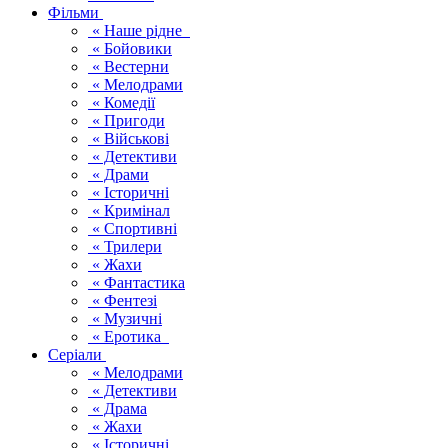
Фільми
« Наше рідне
« Бойовики
« Вестерни
« Мелодрами
« Комедії
« Пригоди
« Військові
« Детективи
« Драми
« Історичні
« Кримінал
« Спортивні
« Трилери
« Жахи
« Фантастика
« Фентезі
« Музичні
« Еротика
Серіали
« Мелодрами
« Детективи
« Драма
« Жахи
« Історичні