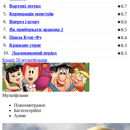
4.
Вартові легенд
★
8.7
5.
Корпорація монстрів
★
8.7
6.
Вперед і вгору
★
8.6
7.
Як приборкати дракона 2
★
8.5
8.
Панда Кунг-Фу
★
8.4
9.
Крижане серце
★
8.3
10.
Льодовиковий період
★
8.3
Кращі 50 мультфільмів
Мультфільми
Повнометражні
Багатосерійні
Аніме