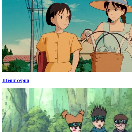
Шепіт серця