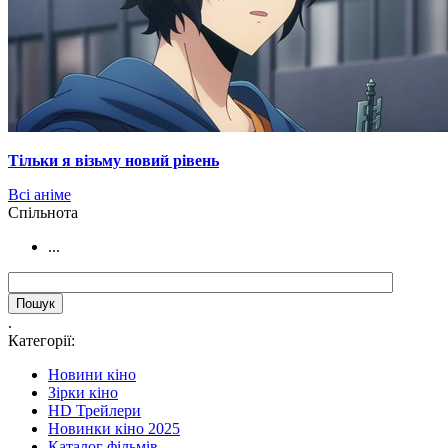
Тільки я візьму новий рівень
Всі аніме
Cпільнота
...
.
Категорії:
Новини кіно
Зірки кіно
HD Трейлери
Новинки кіно 2025
Каталог фільмів