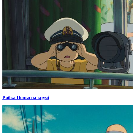
Рибка Поньо на кручі