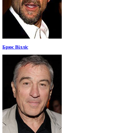
Брюс Вілліс