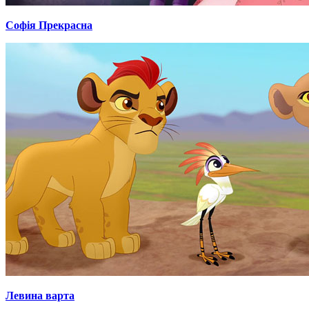
Софія Прекрасна
Левина варта