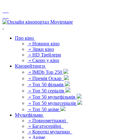
,
Про кіно
« Новини кіно
« Зірки кіно
« HD Трейлери
« Скоро у кіно
Кінорейтинги
« IMDb Top 250
« Премія Оскар
« Топ 50 фільмів
« Топ 50 серіалів
« Топ 50 мультфільмів
« Топ 50 мультсеріалів
« Топ 50 аніме
Мультфільми
« Повнометражні
« Багатосерійні
« Короткі мультики
« Аніме