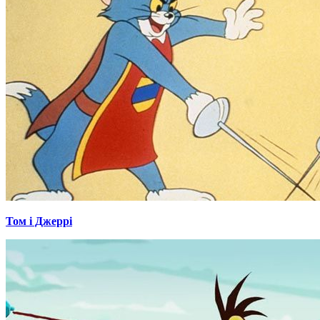
Том і Джеррі