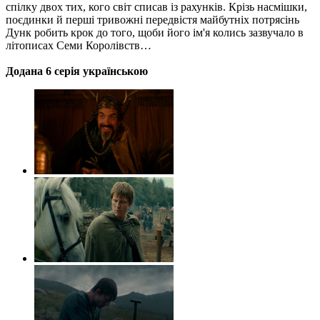
спілку двох тих, кого світ списав із рахунків. Крізь насмішки,
поєдинки й перші тривожні передвістя майбутніх потрясінь
Дунк робить крок до того, щоби його ім'я колись зазвучало в
літописах Семи Королівств…
Додана 6 серія українською