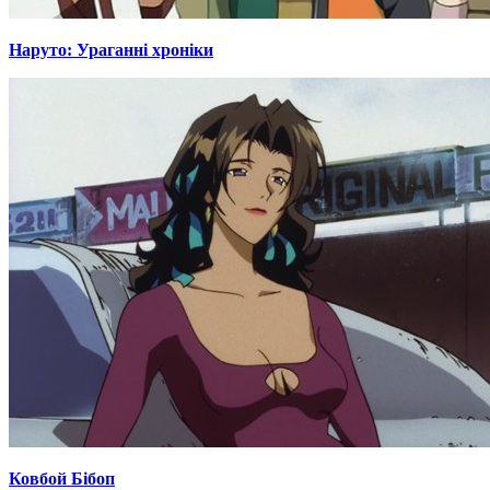
Наруто: Ураганні хроніки
Ковбой Бібоп