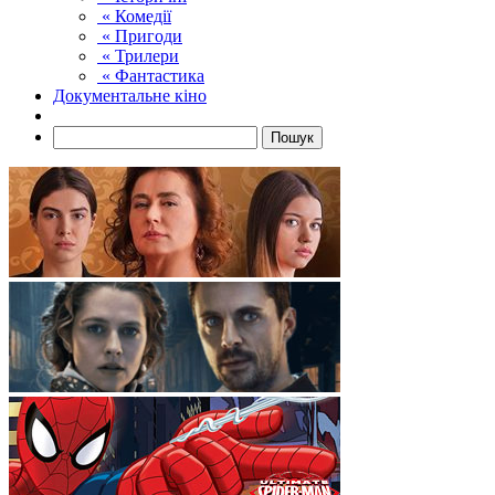
« Комедії
« Пригоди
« Трилери
« Фантастика
Документальне кіно
Пошук