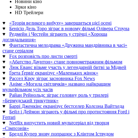
Новини кіно
Зірки кіно
HD Трейлери
♥
«Теорія великого вибуху» завершиться цієї осені
♥
Бенісіо Дель Торо зіграє в новому фільмі Олівера Стоуна
♥
Редмейн і Честейн зіграють у стрічці «Хороша
доглядальниця»
♥
Фантастична мелодрама «Дружина мандрівника в часі»
стане серіалом
♥
Fox розповість про листи смерті
♥
«Абатство Даунтон» стане повнометражним фільмом
♥
Люк Еванс візьме участь у легендарній битві за Мідвей
♥
Ґрета Ґервіґ екранізує «Маленьких жінок»
♥
Рассел Кроу зіграє засновника Fox News
♥
Аніме «Могила світлячків» названо найкращим
мультфільмом усіх часів
♥
Райан Рейнольдс зіграє головну роль у трилері
«Бермудський трикутник»
♥
Баррі Дженкінс екранізує бестселер Колсона Вайтхеда
♥
Бейл і Деймон зіграють у фільмі про протистояння Ford і
Ferrari
♥
Netflix випустить новий мультсеріал від творця
«Сімпсонів»
♥
Бредлі Купер знову попрацює з Клінтом Іствудом