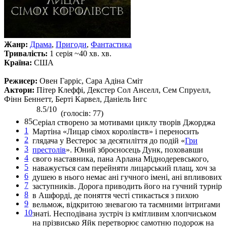
Жанр:
Драма
,
Пригоди
,
Фантастика
Тривалість:
1 серія ~40 хв. хв.
Країна:
США
Режисер:
Овен Гарріс, Сара Адіна Сміт
Актори:
Пітер Клеффі, Декстер Сол Анселл, Сем Спруелл,
Фінн Беннетт, Берті Карвел, Даніель Інгс
8.5/10
(голосів: 77)
85
Серіал створено за мотивами циклу творів Джорджа
1
Мартіна «Лицар сімох королівств» і переносить
2
глядача у Вестерос за десятиліття до подій «
Гри
3
престолів
». Юний зброєносець Дунк, поховавши
4
свого наставника, пана Арлана Міднодеревського,
5
наважується сам перейняти лицарський плащ, хоч за
6
душею в нього немає ані гучного імені, ані впливових
7
заступників. Дорога приводить його на гучний турнір
8
в Ашфорді, де поняття честі стикається з пихою
9
вельмож, відкритою зневагою та таємними інтригами
10
знаті. Несподівана зустріч із кмітливим хлопчиськом
на прізвисько Яйк перетворює самотню подорож на