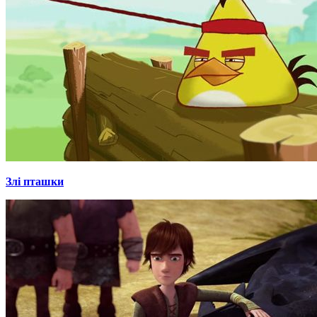
Злі пташки