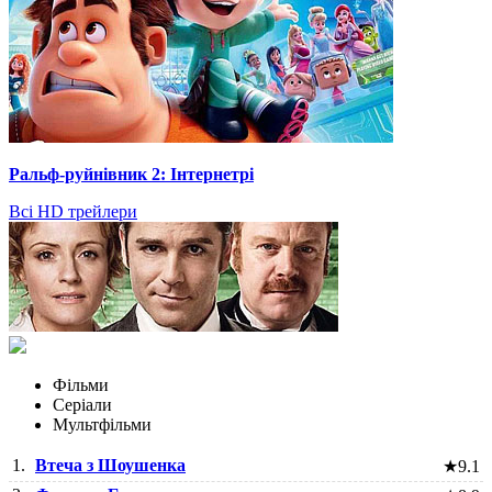
Ральф-руйнівник 2: Інтернетрі
Всі HD трейлери
Фільми
Серіали
Мультфільми
1.
Втеча з Шоушенка
★
9.1