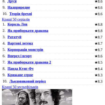
8.
Друзі
★
8.6
9.
Надприродне
★
8.6
10.
Теорія брехні
★
8.6
Кращі 50 серіалів
1.
Король Лев
★
8.8
2.
Як приборкати дракона
★
8.8
3.
Рататуй
★
8.7
4.
Вартові легенд
★
8.7
5.
Корпорація монстрів
★
8.7
6.
Вперед і вгору
★
8.6
7.
Як приборкати дракона 2
★
8.5
8.
Панда Кунг-Фу
★
8.4
9.
Крижане серце
★
8.3
10.
Льодовиковий період
★
8.3
Кращі 50 мультфільмів