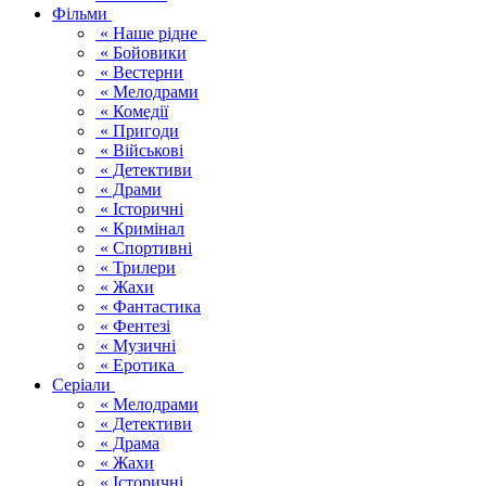
Фільми
« Наше рідне
« Бойовики
« Вестерни
« Мелодрами
« Комедії
« Пригоди
« Військові
« Детективи
« Драми
« Історичні
« Кримінал
« Спортивні
« Трилери
« Жахи
« Фантастика
« Фентезі
« Музичні
« Еротика
Серіали
« Мелодрами
« Детективи
« Драма
« Жахи
« Історичні