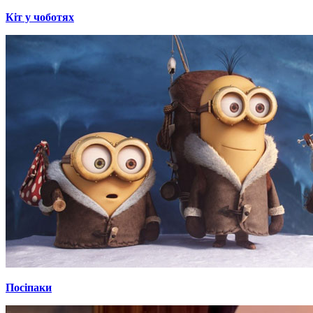
Кіт у чоботях
Посіпаки