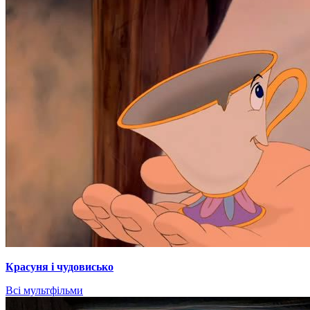
Красуня і чудовисько
Всі мультфільми