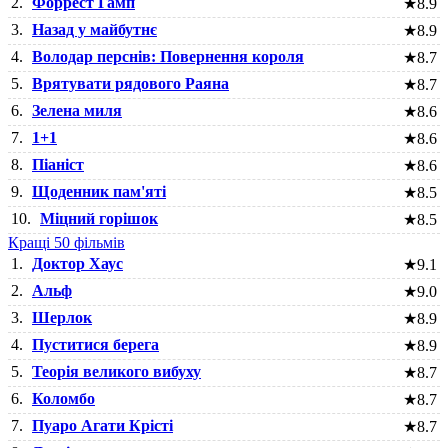
2.
Форрест Гамп
★
8.9
3.
Назад у майбутнє
★
8.9
4.
Володар перснів: Повернення короля
★
8.7
5.
Врятувати рядового Раяна
★
8.7
6.
Зелена миля
★
8.6
7.
1+1
★
8.6
8.
Піаніст
★
8.6
9.
Щоденник пам'яті
★
8.5
10.
Міцний горішок
★
8.5
Кращі 50 фільмів
1.
Доктор Хаус
★
9.1
2.
Альф
★
9.0
3.
Шерлок
★
8.9
4.
Пуститися берега
★
8.9
5.
Теорія великого вибуху
★
8.7
6.
Коломбо
★
8.7
7.
Пуаро Агати Крісті
★
8.7