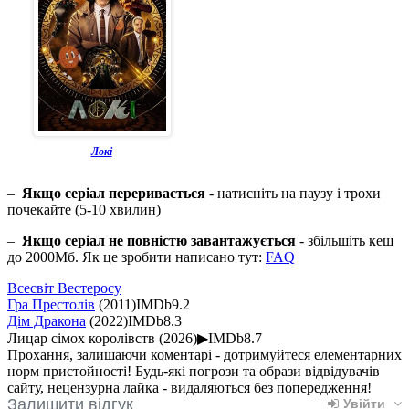
Локі
–
Якщо серіал переривається
- натисніть на паузу і трохи
почекайте (5-10 хвилин)
–
Якщо серіал не повністю завантажується
- збільшіть кеш
до 2000Мб. Як це зробити написано тут:
FAQ
Всесвіт Вестеросу
Гра Престолів
(2011)
IMDb
9.2
Дім Дракона
(2022)
IMDb
8.3
Лицар сімох королівств
(2026)
▶
IMDb
8.7
Прохання, залишаючи коментарі - дотримуйтеся елементарних
норм пристойності! Будь-які погрози та образи відвідувачів
сайту, нецензурна лайка - видаляються без попередження!