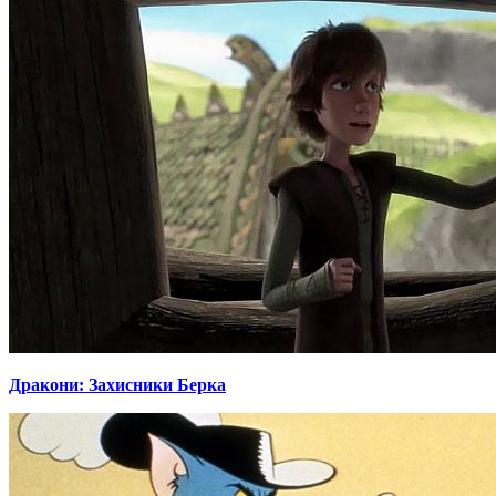
Дракони: Захисники Берка