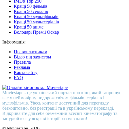
IMDb Top 250
Кращі 50 фільмів
Кращі 50 серіалів
Кращі 50 мультфільмів
Кращі 50 мультсеріалів
Кращі 50 аніме
Володарі Премії Оскар
Інформація:
Правовласникам
Відео під захистом
Правила
Реклама
Карта сайту
FAQ
Moviestape - це український портал про кіно, який запрошує
вас у неймовірну подорож світом фільмів, серіалів і
мультфільмів. Увесь контент доступний для перегляду
безкоштовно, без реєстрації та в українському перекладі.
Відкривайте для себе безмежний всесвіт кінематографу та
занурюйтесь у яскраві історії разом з нами!
© Moviestape, 2026