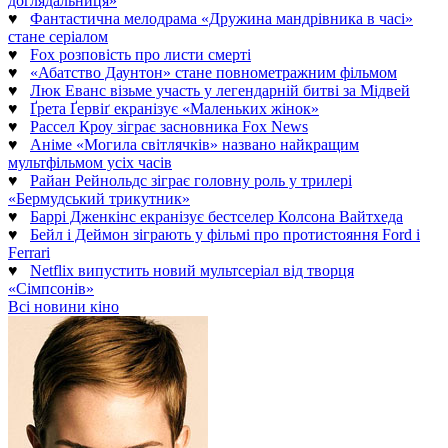
доглядальниця»
♥
Фантастична мелодрама «Дружина мандрівника в часі»
стане серіалом
♥
Fox розповість про листи смерті
♥
«Абатство Даунтон» стане повнометражним фільмом
♥
Люк Еванс візьме участь у легендарній битві за Мідвей
♥
Ґрета Ґервіґ екранізує «Маленьких жінок»
♥
Рассел Кроу зіграє засновника Fox News
♥
Аніме «Могила світлячків» названо найкращим
мультфільмом усіх часів
♥
Райан Рейнольдс зіграє головну роль у трилері
«Бермудський трикутник»
♥
Баррі Дженкінс екранізує бестселер Колсона Вайтхеда
♥
Бейл і Деймон зіграють у фільмі про протистояння Ford і
Ferrari
♥
Netflix випустить новий мультсеріал від творця
«Сімпсонів»
Всі новини кіно