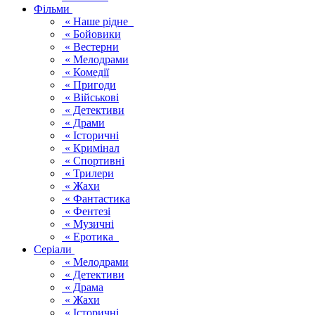
Фільми
« Наше рідне
« Бойовики
« Вестерни
« Мелодрами
« Комедії
« Пригоди
« Військові
« Детективи
« Драми
« Історичні
« Кримінал
« Спортивні
« Трилери
« Жахи
« Фантастика
« Фентезі
« Музичні
« Еротика
Серіали
« Мелодрами
« Детективи
« Драма
« Жахи
« Історичні