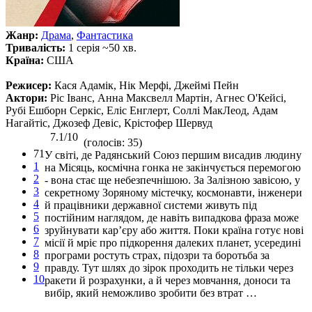
Жанр:
Драма
,
Фантастика
Тривалість:
1 серія ~50 хв.
Країна:
США
Режисер:
Кася Адамік, Нік Мерфі, Джеймі Пейн
Актори:
Ріс Іванс, Анна Максвелл Мартін, Агнес О'Кейсі,
Рубі Ешборн Серкіс, Еліс Енглерт, Соллі МакЛеод, Адам
Нагайтіс, Джозеф Девіс, Крістофер Шервуд
7.1/10
(голосів: 35)
71
У світі, де Радянський Союз першим висадив людину
1
на Місяць, космічна гонка не закінчується перемогою
2
- вона стає ще небезпечнішою. За Залізною завісою, у
3
секретному Зоряному містечку, космонавти, інженери
4
й працівники державної системи живуть під
5
постійним наглядом, де навіть випадкова фраза може
6
зруйнувати кар’єру або життя. Поки країна готує нові
7
місії й мріє про підкорення далеких планет, усередині
8
програми ростуть страх, підозри та боротьба за
9
правду. Тут шлях до зірок проходить не тільки через
10
ракети й розрахунки, а й через мовчання, доноси та
вибір, який неможливо зробити без втрат …