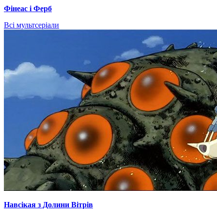
Фінеас і Ферб
Всі мультсеріали
Навсікая з Долини Вітрів