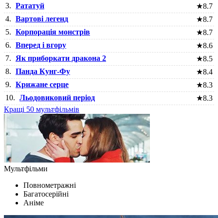
3.
Рататуй
★
8.7
4.
Вартові легенд
★
8.7
5.
Корпорація монстрів
★
8.7
6.
Вперед і вгору
★
8.6
7.
Як приборкати дракона 2
★
8.5
8.
Панда Кунг-Фу
★
8.4
9.
Крижане серце
★
8.3
10.
Льодовиковий період
★
8.3
Кращі 50 мультфільмів
Мультфільми
Повнометражні
Багатосерійні
Аніме