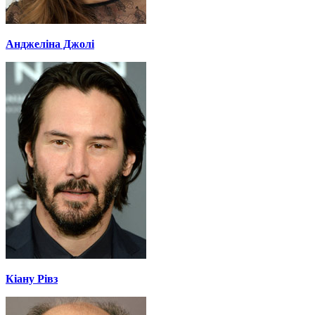
Анджеліна Джолі
Кіану Рівз