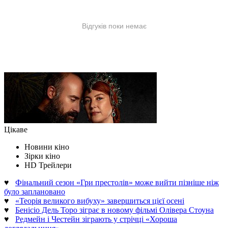
Цікаве
Новини кіно
Зірки кіно
HD Трейлери
♥
Фінальний сезон «Гри престолів» може вийти пізніше ніж
було заплановано
♥
«Теорія великого вибуху» завершиться цієї осені
♥
Бенісіо Дель Торо зіграє в новому фільмі Олівера Стоуна
♥
Редмейн і Честейн зіграють у стрічці «Хороша