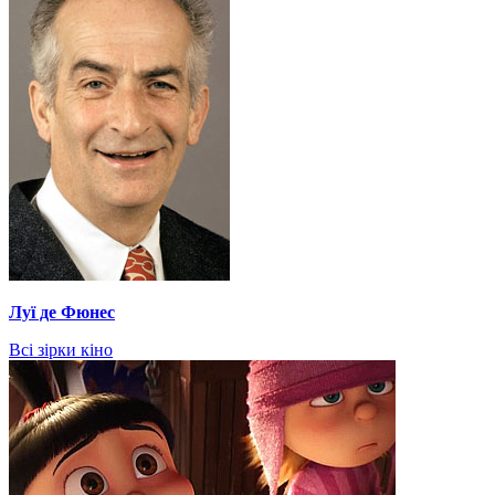
Луї де Фюнес
Всі зірки кіно