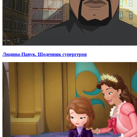
Людина-Павук. Щоденник супергероя