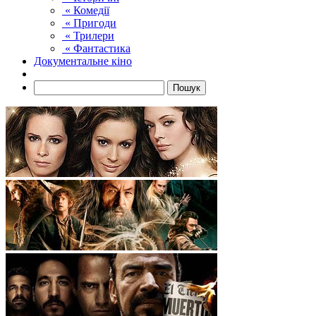
« Комедії
« Пригоди
« Трилери
« Фантастика
Документальне кіно
Пошук