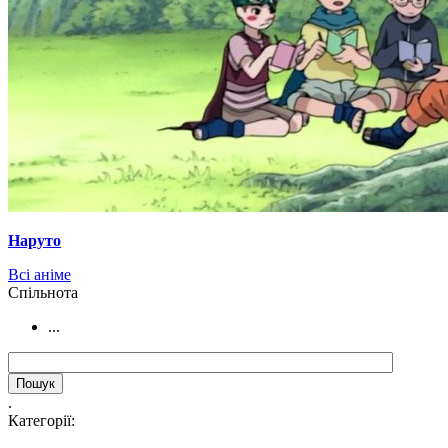
Наруто
Всі аніме
Cпільнота
...
.
Категорії: