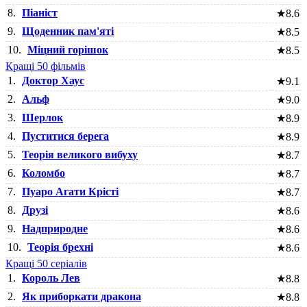
8.
Піаніст
★
8.6
9.
Щоденник пам'яті
★
8.5
10.
Міцний горішок
★
8.5
Кращі 50 фільмів
1.
Доктор Хаус
★
9.1
2.
Альф
★
9.0
3.
Шерлок
★
8.9
4.
Пуститися берега
★
8.9
5.
Теорія великого вибуху
★
8.7
6.
Коломбо
★
8.7
7.
Пуаро Агати Крісті
★
8.7
8.
Друзі
★
8.6
9.
Надприродне
★
8.6
10.
Теорія брехні
★
8.6
Кращі 50 серіалів
1.
Король Лев
★
8.8
2.
Як приборкати дракона
★
8.8