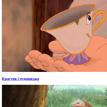
Красуня і чудовисько