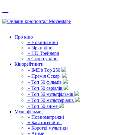
,
Про кіно
« Новини кіно
« Зірки кіно
« HD Трейлери
« Скоро у кіно
Кінорейтинги
« IMDb Top 250
« Премія Оскар
« Топ 50 фільмів
« Топ 50 серіалів
« Топ 50 мультфільмів
« Топ 50 мультсеріалів
« Топ 50 аніме
Мультфільми
« Повнометражні
« Багатосерійні
« Короткі мультики
« Аніме