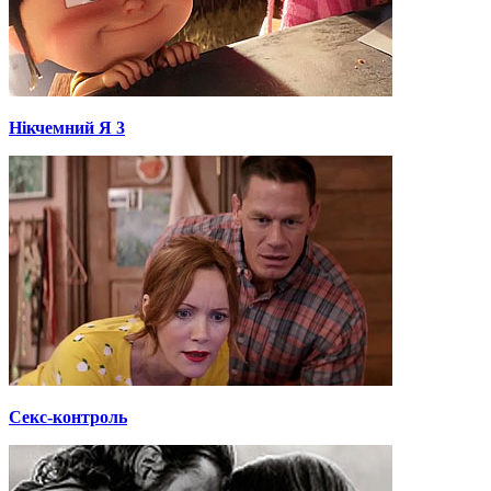
Нікчемний Я 3
Секс-контроль