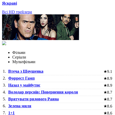
Яскраві
Всі HD трейлери
Фільми
Серіали
Мультфільми
1.
Втеча з Шоушенка
★
9.1
2.
Форрест Гамп
★
8.9
3.
Назад у майбутнє
★
8.9
4.
Володар перснів: Повернення короля
★
8.7
5.
Врятувати рядового Раяна
★
8.7
6.
Зелена миля
★
8.6
7.
1+1
★
8.6