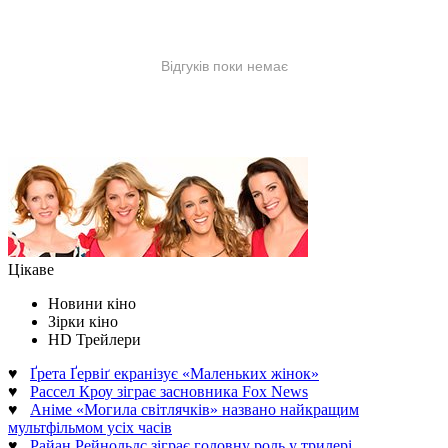
Цікаве
Новини кіно
Зірки кіно
HD Трейлери
♥
Ґрета Ґервіґ екранізує «Маленьких жінок»
♥
Рассел Кроу зіграє засновника Fox News
♥
Аніме «Могила світлячків» названо найкращим
мультфільмом усіх часів
♥
Райан Рейнольдс зіграє головну роль у трилері