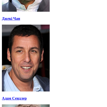
Джекі Чан
Адам Сендлер