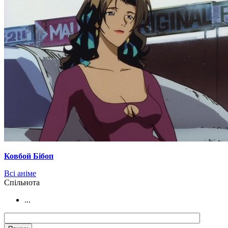
Ковбой Бібоп
Всі аніме
Cпільнота
...