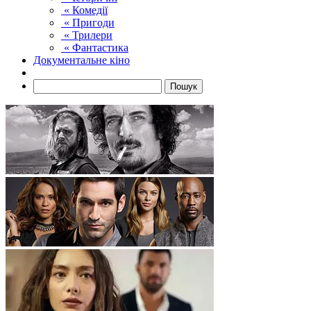
« Комедії
« Пригоди
« Трилери
« Фантастика
Документальне кіно
Пошук