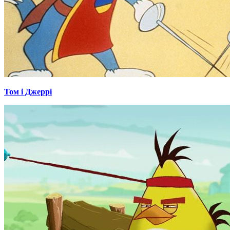
Том і Джеррі