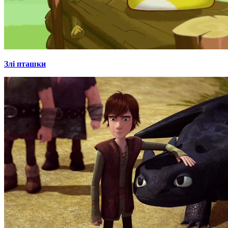
Злі пташки