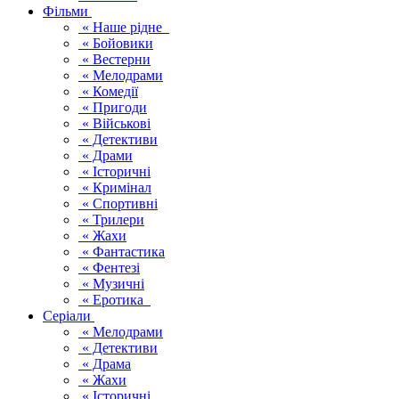
Фільми
« Наше рідне
« Бойовики
« Вестерни
« Мелодрами
« Комедії
« Пригоди
« Військові
« Детективи
« Драми
« Історичні
« Кримінал
« Спортивні
« Трилери
« Жахи
« Фантастика
« Фентезі
« Музичні
« Еротика
Серіали
« Мелодрами
« Детективи
« Драма
« Жахи
« Історичні