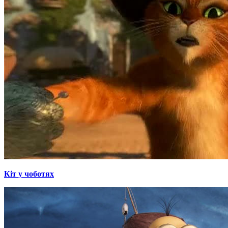
Кіт у чоботях