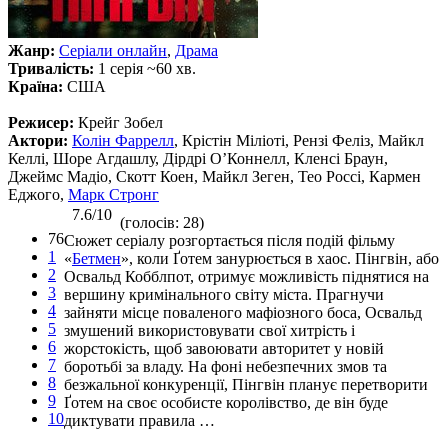
Жанр:
Серіали онлайн
,
Драма
Тривалість:
1 серія ~60 хв.
Країна:
США
Режисер:
Крейг Зобел
Актори:
Колін Фаррелл
, Крістін Міліоті, Рензі Феліз, Майкл
Келлі, Шоре Агдашлу, Дірдрі О’Коннелл, Кленсі Браун,
Джеймс Мадіо, Скотт Коен, Майкл Зеген, Тео Россі, Кармен
Еджого,
Марк Стронг
7.6/10
(голосів: 28)
76
Сюжет серіалу розгортається після подій фільму
1
«
Бетмен
», коли Ґотем занурюється в хаос. Пінгвін, або
2
Освальд Кобблпот, отримує можливість піднятися на
3
вершину кримінального світу міста. Прагнучи
4
зайняти місце поваленого мафіозного боса, Освальд
5
змушений використовувати свої хитрість і
6
жорстокість, щоб завоювати авторитет у новій
7
боротьбі за владу. На фоні небезпечних змов та
8
безжальної конкуренції, Пінгвін планує перетворити
9
Ґотем на своє особисте королівство, де він буде
10
диктувати правила …