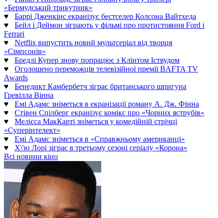
«Бермудський трикутник»
♥
Баррі Дженкінс екранізує бестселер Колсона Вайтхеда
♥
Бейл і Деймон зіграють у фільмі про протистояння Ford і
Ferrari
♥
Netflix випустить новий мультсеріал від творця
«Сімпсонів»
♥
Бредлі Купер знову попрацює з Клінтом Іствудом
♥
Оголошено переможців телевізійної премії BAFTA TV
Awards
♥
Бенедикт Камбербетч зіграє британського шпигуна
Гревілла Вінна
♥
Емі Адамс зніметься в екранізації роману А. Дж. Фінна
♥
Стівен Спілберг екранізує комікс про «Чорних яструбів»
♥
Мелісса МакКарті зніметься у комедійній стрічці
«Суперінтелект»
♥
Емі Адамс зніметься в «Справжньому американці»
♥
Х\'ю Лорі зіграє в третьому сезоні серіалу «Корона»
Всі новини кіно