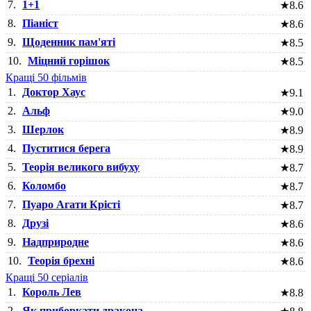
7.
1+1
★
8.6
8.
Піаніст
★
8.6
9.
Щоденник пам'яті
★
8.5
10.
Міцний горішок
★
8.5
Кращі 50 фільмів
1.
Доктор Хаус
★
9.1
2.
Альф
★
9.0
3.
Шерлок
★
8.9
4.
Пуститися берега
★
8.9
5.
Теорія великого вибуху
★
8.7
6.
Коломбо
★
8.7
7.
Пуаро Агати Крісті
★
8.7
8.
Друзі
★
8.6
9.
Надприродне
★
8.6
10.
Теорія брехні
★
8.6
Кращі 50 серіалів
1.
Король Лев
★
8.8
2.
Як приборкати дракона