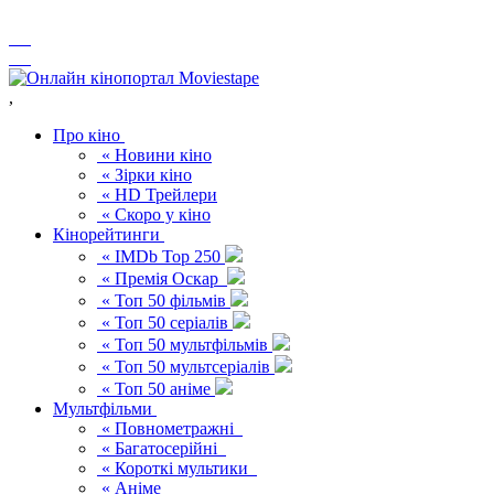
,
Про кіно
« Новини кіно
« Зірки кіно
« HD Трейлери
« Скоро у кіно
Кінорейтинги
« IMDb Top 250
« Премія Оскар
« Топ 50 фільмів
« Топ 50 серіалів
« Топ 50 мультфільмів
« Топ 50 мультсеріалів
« Топ 50 аніме
Мультфільми
« Повнометражні
« Багатосерійні
« Короткі мультики
« Аніме