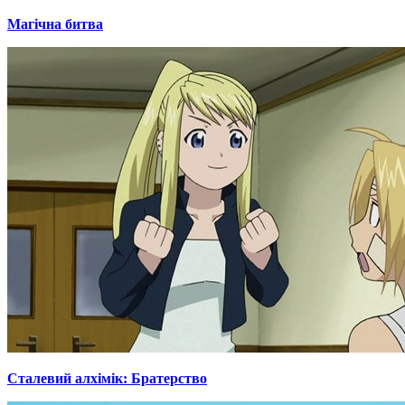
Магічна битва
Сталевий алхімік: Братерство