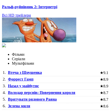
Ральф-руйнівник 2: Інтернетрі
Всі HD трейлери
Фільми
Серіали
Мультфільми
1.
Втеча з Шоушенка
★
9.1
2.
Форрест Гамп
★
8.9
3.
Назад у майбутнє
★
8.9
4.
Володар перснів: Повернення короля
★
8.7
5.
Врятувати рядового Раяна
★
8.7
6.
Зелена миля
★
8.6