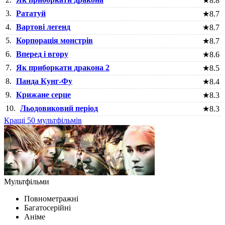
★
8.8
3.
Рататуй
★
8.7
4.
Вартові легенд
★
8.7
5.
Корпорація монстрів
★
8.7
6.
Вперед і вгору
★
8.6
7.
Як приборкати дракона 2
★
8.5
8.
Панда Кунг-Фу
★
8.4
9.
Крижане серце
★
8.3
10.
Льодовиковий період
★
8.3
Кращі 50 мультфільмів
Мультфільми
Повнометражні
Багатосерійні
Аніме