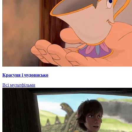
Красуня і чудовисько
Всі мультфільми