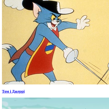
Том і Джеррі