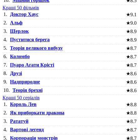
10.
Міцний горішок
★
8.5
Кращі 50 фільмів
1.
Доктор Хаус
★
9.1
2.
Альф
★
9.0
3.
Шерлок
★
8.9
4.
Пуститися берега
★
8.9
5.
Теорія великого вибуху
★
8.7
6.
Коломбо
★
8.7
7.
Пуаро Агати Крісті
★
8.7
8.
Друзі
★
8.6
9.
Надприродне
★
8.6
10.
Теорія брехні
★
8.6
Кращі 50 серіалів
1.
Король Лев
★
8.8
2.
Як приборкати дракона
★
8.8
3.
Рататуй
★
8.7
4.
Вартові легенд
★
8.7
5.
Корпорація монстрів
★
8.7