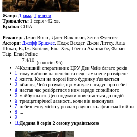
Жанр:
Драма
,
Трилери
Тривалість:
1 серія ~62 хв.
Країна:
США
Режисер:
Джон Воттс, Джет Вілкінсон, Зетна Фуентес
Актори:
Джефф Бріджес
, Педж Вахдат, Джон Літгоу, Аліа
Шокат, Е.Дж. Бонілля, Білл Хек, Гбенга Акіннагбе, Фаран
Таїр, Етан Рейнс
7.4/10
(голосів: 95)
74
Колишній оперативник ЦРУ Ден Чейз багато років
1
тому вийшов на пенсію та веде замкнене розмірене
2
життя. Коли на порозі його будинку з'являється
3
вбивця, Чейз розуміє, що минуле нагадує про себе і
4
настав час розібратися з ним заради спокійного
5
майбутнього. Ден подумки повертається до подій
6
тридцятирічної давності, коли він виконував
7
небезпечну місію у розпал радянсько-афганської війни
8
...
9
10
Додана 8 серія 2 сезону українською