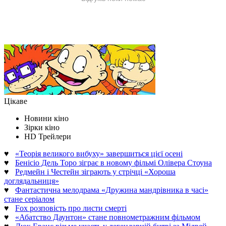
Цікаве
Новини кіно
Зірки кіно
HD Трейлери
♥
«Теорія великого вибуху» завершиться цієї осені
♥
Бенісіо Дель Торо зіграє в новому фільмі Олівера Стоуна
♥
Редмейн і Честейн зіграють у стрічці «Хороша
доглядальниця»
♥
Фантастична мелодрама «Дружина мандрівника в часі»
стане серіалом
♥
Fox розповість про листи смерті
♥
«Абатство Даунтон» стане повнометражним фільмом