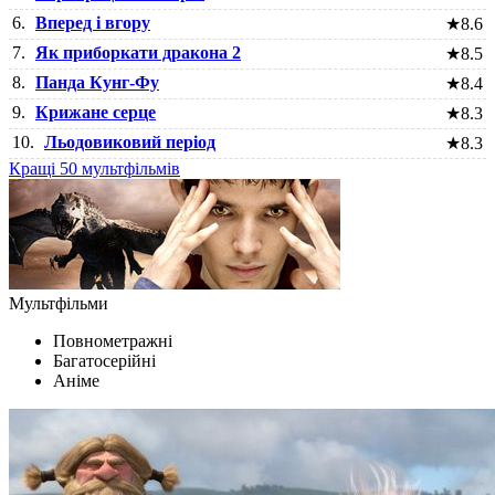
6.
Вперед і вгору
★
8.6
7.
Як приборкати дракона 2
★
8.5
8.
Панда Кунг-Фу
★
8.4
9.
Крижане серце
★
8.3
10.
Льодовиковий період
★
8.3
Кращі 50 мультфільмів
Мультфільми
Повнометражні
Багатосерійні
Аніме