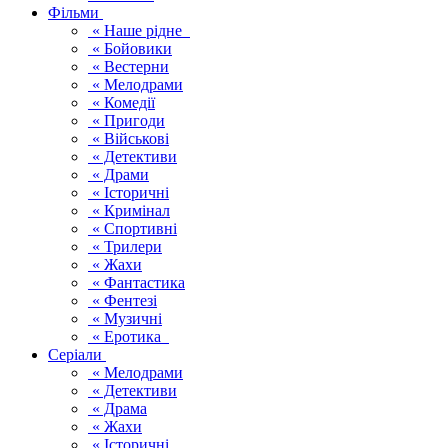
Фільми
« Наше рідне
« Бойовики
« Вестерни
« Мелодрами
« Комедії
« Пригоди
« Військові
« Детективи
« Драми
« Історичні
« Кримінал
« Спортивні
« Трилери
« Жахи
« Фантастика
« Фентезі
« Музичні
« Еротика
Серіали
« Мелодрами
« Детективи
« Драма
« Жахи
« Історичні