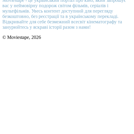
Moviestape - це український портал про кіно, який запрошує
вас у неймовірну подорож світом фільмів, серіалів і
мультфільмів. Увесь контент доступний для перегляду
безкоштовно, без реєстрації та в українському перекладі.
Відкривайте для себе безмежний всесвіт кінематографу та
занурюйтесь у яскраві історії разом з нами!
© Moviestape, 2026