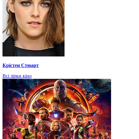
Крістен Стюарт
Всі зірки кіно