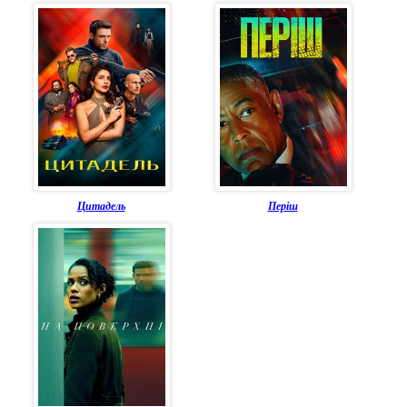
Цитадель
Періш