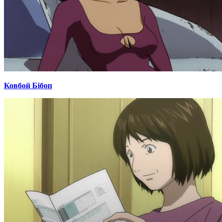
Ковбой Бібоп