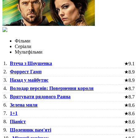
Фільми
Серіали
Мультфільми
1.
Втеча з Шоушенка
★
9.1
2.
Форрест Гамп
★
8.9
3.
Назад у майбутнє
★
8.9
4.
Володар перснів: Повернення короля
★
8.7
5.
Врятувати рядового Раяна
★
8.7
6.
Зелена миля
★
8.6
7.
1+1
★
8.6
8.
Піаніст
★
8.6
9.
Щоденник пам'яті
★
8.5