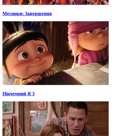
Месники: Завершення
Нікчемний Я 3