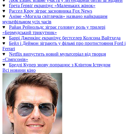
♥
Люк Еванс візьме участь у легендарній битві за Мідвей
♥
Ґрета Ґервіґ екранізує «Маленьких жінок»
♥
Рассел Кроу зіграє засновника Fox News
♥
Аніме «Могила світлячків» названо найкращим
мультфільмом усіх часів
♥
Райан Рейнольдс зіграє головну роль у трилері
«Бермудський трикутник»
♥
Баррі Дженкінс екранізує бестселер Колсона Вайтхеда
♥
Бейл і Деймон зіграють у фільмі про протистояння Ford і
Ferrari
♥
Netflix випустить новий мультсеріал від творця
«Сімпсонів»
♥
Бредлі Купер знову попрацює з Клінтом Іствудом
Всі новини кіно