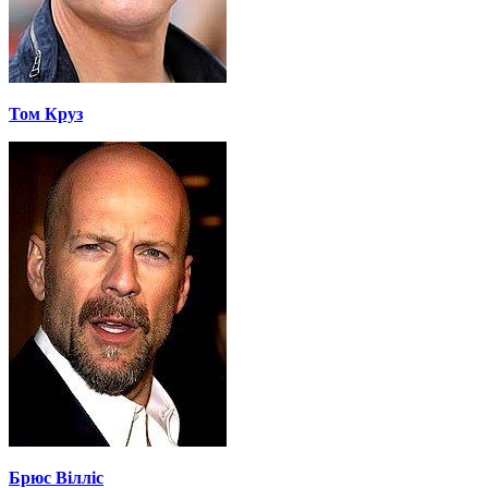
Том Круз
Брюс Вілліс