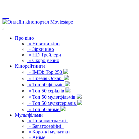
,
Про кіно
« Новини кіно
« Зірки кіно
« HD Трейлери
« Скоро у кіно
Кінорейтинги
« IMDb Top 250
« Премія Оскар
« Топ 50 фільмів
« Топ 50 серіалів
« Топ 50 мультфільмів
« Топ 50 мультсеріалів
« Топ 50 аніме
Мультфільми
« Повнометражні
« Багатосерійні
« Короткі мультики
« Аніме