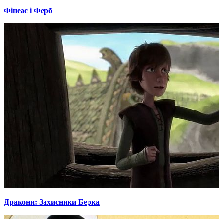
Фінеас і Ферб
Дракони: Захисники Берка