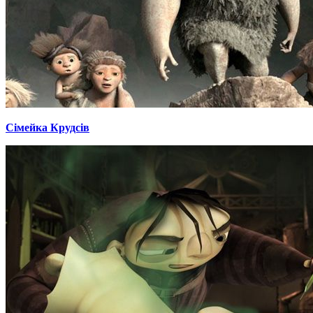
Сімейка Крудсів