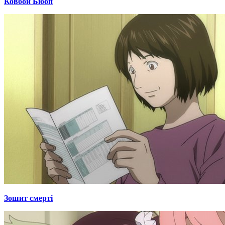
Ковбой Бібоп
Зошит смерті