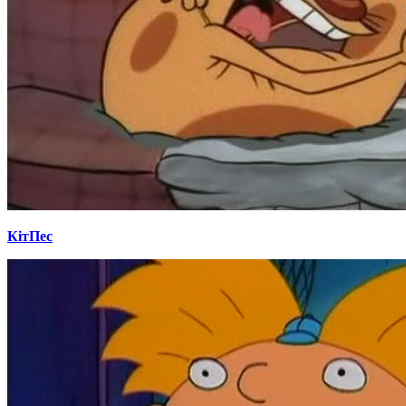
КітПес