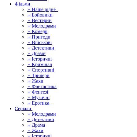
Фільми
« Наше рідне
« Бойовики
« Вестерни
« Мелодрами
« Комедії
« Пригоди
« Військові
« Детективи
« Драми
« Історичні
« Кримінал
« Спортивні
« Трилери
« Жахи
« Фантастика
« Фентезі
« Музичні
« Еротика
Серіали
« Мелодрами
« Детективи
« Драма
« Жахи
« Історичні