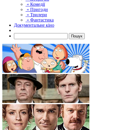
« Комедії
« Пригоди
« Трилери
« Фантастика
Документальне кіно
Пошук