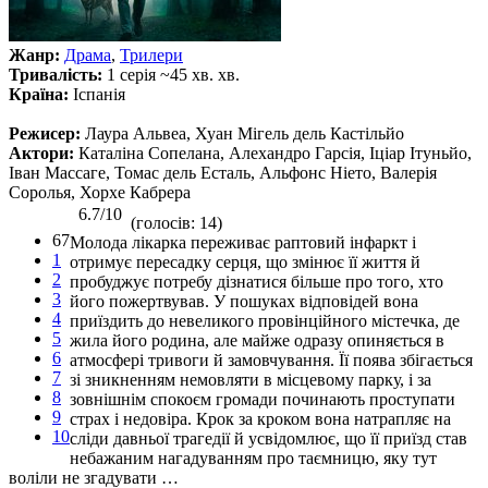
Жанр:
Драма
,
Трилери
Тривалість:
1 серія ~45 хв. хв.
Країна:
Іспанія
Режисер:
Лаура Альвеа, Хуан Мігель дель Кастільйо
Актори:
Каталіна Сопелана, Алехандро Гарсія, Іціар Ітуньйо,
Іван Массаге, Томас дель Есталь, Альфонс Ніето, Валерія
Соролья, Хорхе Кабрера
6.7/10
(голосів: 14)
67
Молода лікарка переживає раптовий інфаркт і
1
отримує пересадку серця, що змінює її життя й
2
пробуджує потребу дізнатися більше про того, хто
3
його пожертвував. У пошуках відповідей вона
4
приїздить до невеликого провінційного містечка, де
5
жила його родина, але майже одразу опиняється в
6
атмосфері тривоги й замовчування. Її поява збігається
7
зі зникненням немовляти в місцевому парку, і за
8
зовнішнім спокоєм громади починають проступати
9
страх і недовіра. Крок за кроком вона натрапляє на
10
сліди давньої трагедії й усвідомлює, що її приїзд став
небажаним нагадуванням про таємницю, яку тут
воліли не згадувати …