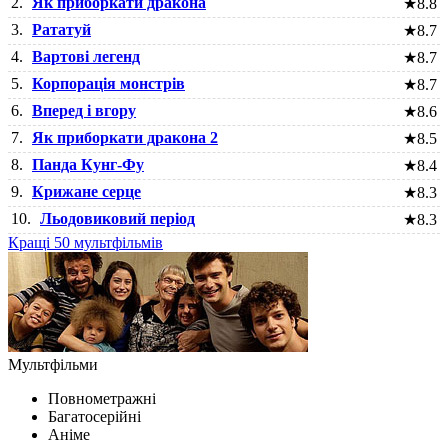
2.
Як приборкати дракона
★
8.8
3.
Рататуй
★
8.7
4.
Вартові легенд
★
8.7
5.
Корпорація монстрів
★
8.7
6.
Вперед і вгору
★
8.6
7.
Як приборкати дракона 2
★
8.5
8.
Панда Кунг-Фу
★
8.4
9.
Крижане серце
★
8.3
10.
Льодовиковий період
★
8.3
Кращі 50 мультфільмів
Мультфільми
Повнометражні
Багатосерійні
Аніме