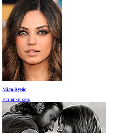
Міла Куніс
Всі зірки кіно