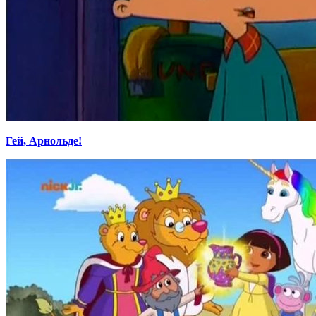
Гей, Арнольде!