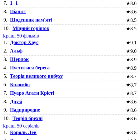
7.
1+1
★
8.6
8.
Піаніст
★
8.6
9.
Щоденник пам'яті
★
8.5
10.
Міцний горішок
★
8.5
Кращі 50 фільмів
1.
Доктор Хаус
★
9.1
2.
Альф
★
9.0
3.
Шерлок
★
8.9
4.
Пуститися берега
★
8.9
5.
Теорія великого вибуху
★
8.7
6.
Коломбо
★
8.7
7.
Пуаро Агати Крісті
★
8.7
8.
Друзі
★
8.6
9.
Надприродне
★
8.6
10.
Теорія брехні
★
8.6
Кращі 50 серіалів
1.
Король Лев
★
8.8