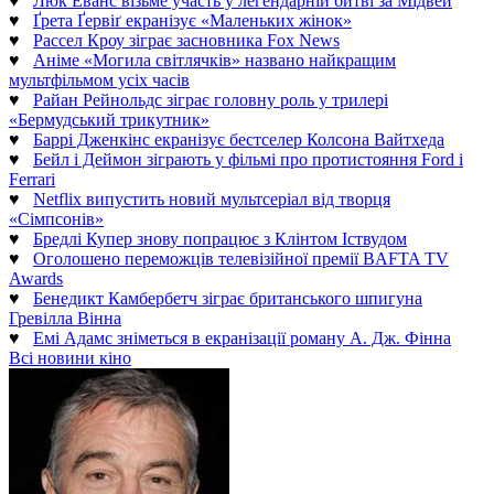
♥
Люк Еванс візьме участь у легендарній битві за Мідвей
♥
Ґрета Ґервіґ екранізує «Маленьких жінок»
♥
Рассел Кроу зіграє засновника Fox News
♥
Аніме «Могила світлячків» названо найкращим
мультфільмом усіх часів
♥
Райан Рейнольдс зіграє головну роль у трилері
«Бермудський трикутник»
♥
Баррі Дженкінс екранізує бестселер Колсона Вайтхеда
♥
Бейл і Деймон зіграють у фільмі про протистояння Ford і
Ferrari
♥
Netflix випустить новий мультсеріал від творця
«Сімпсонів»
♥
Бредлі Купер знову попрацює з Клінтом Іствудом
♥
Оголошено переможців телевізійної премії BAFTA TV
Awards
♥
Бенедикт Камбербетч зіграє британського шпигуна
Гревілла Вінна
♥
Емі Адамс зніметься в екранізації роману А. Дж. Фінна
Всі новини кіно