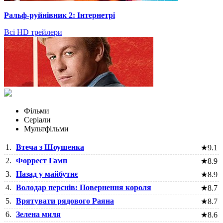
Ральф-руйнівник 2: Інтернетрі
Всі HD трейлери
Фільми
Серіали
Мультфільми
1.
Втеча з Шоушенка
★
9.1
2.
Форрест Гамп
★
8.9
3.
Назад у майбутнє
★
8.9
4.
Володар перснів: Повернення короля
★
8.7
5.
Врятувати рядового Раяна
★
8.7
6.
Зелена миля
★
8.6