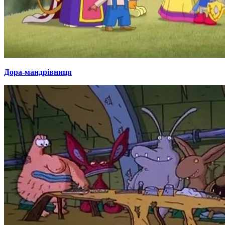
Дора-мандрівниця