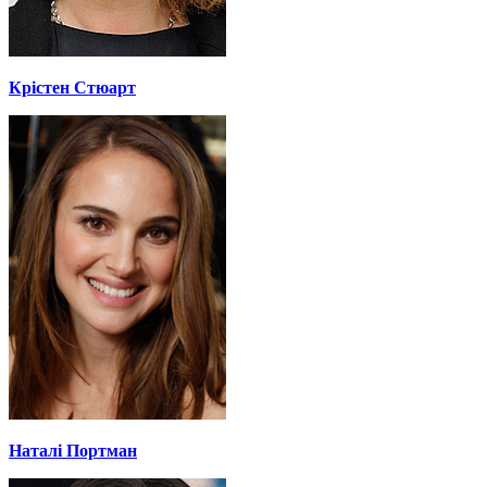
Крістен Стюарт
Наталі Портман