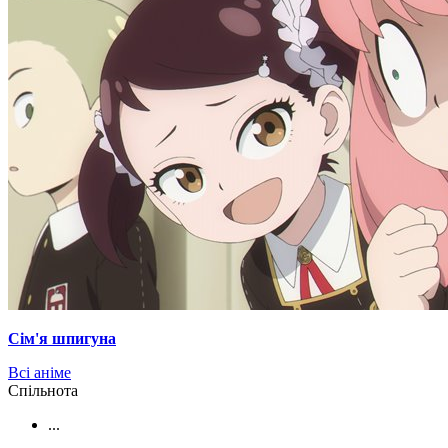
Сім'я шпигуна
Всі аніме
Cпільнота
...