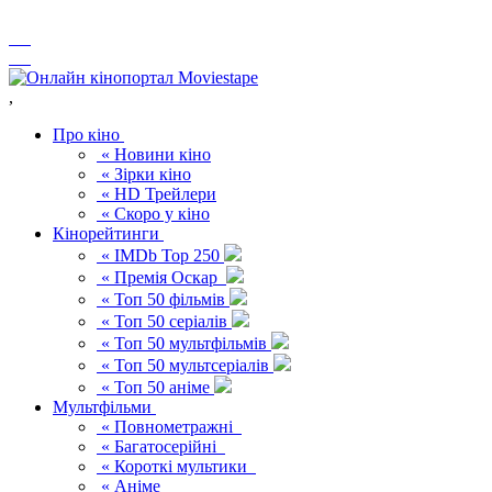
,
Про кіно
« Новини кіно
« Зірки кіно
« HD Трейлери
« Скоро у кіно
Кінорейтинги
« IMDb Top 250
« Премія Оскар
« Топ 50 фільмів
« Топ 50 серіалів
« Топ 50 мультфільмів
« Топ 50 мультсеріалів
« Топ 50 аніме
Мультфільми
« Повнометражні
« Багатосерійні
« Короткі мультики
« Аніме