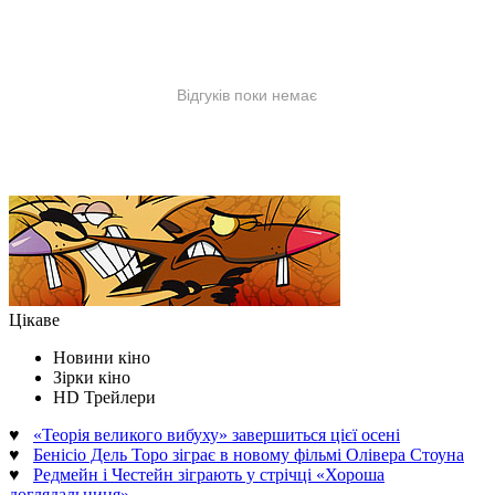
Цікаве
Новини кіно
Зірки кіно
HD Трейлери
♥
«Теорія великого вибуху» завершиться цієї осені
♥
Бенісіо Дель Торо зіграє в новому фільмі Олівера Стоуна
♥
Редмейн і Честейн зіграють у стрічці «Хороша
доглядальниця»