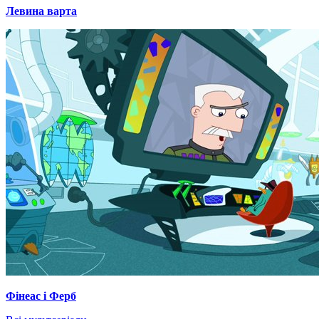
Левина варта
Фінеас і Ферб