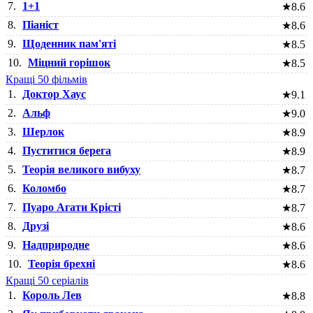
7.
1+1
★
8.6
8.
Піаніст
★
8.6
9.
Щоденник пам'яті
★
8.5
10.
Міцний горішок
★
8.5
Кращі 50 фільмів
1.
Доктор Хаус
★
9.1
2.
Альф
★
9.0
3.
Шерлок
★
8.9
4.
Пуститися берега
★
8.9
5.
Теорія великого вибуху
★
8.7
6.
Коломбо
★
8.7
7.
Пуаро Агати Крісті
★
8.7
8.
Друзі
★
8.6
9.
Надприродне
★
8.6
10.
Теорія брехні
★
8.6
Кращі 50 серіалів
1.
Король Лев
★
8.8