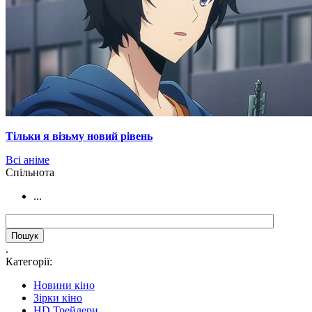
Тільки я візьму новий рівень
Всі аніме
Cпільнота
...
.
Категорії:
Новини кіно
Зірки кіно
HD Трейлери