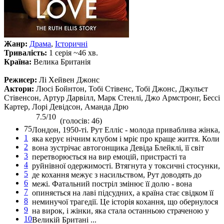
Жанр:
Драма
,
Історичні
Тривалість:
1 серія ~46 хв.
Країна:
Велика Британія
Режисер:
Лі Хейвен Джонс
Актори:
Люсі Бойнтон, Тобі Стівенс, Тобі Джонс, Джульєт
Стівенсон, Артур Дарвілл, Марк Стенлі, Джо Армстронг, Бессі
Картер, Лорі Девідсон, Аманда Дрю
7.5/10
(голосів: 46)
75
Лондон, 1950-ті. Рут Елліс - молода приваблива жінка,
1
яка керує нічним клубом і мріє про краще життя. Коли
2
вона зустрічає автогонщика Девіда Блейклі, її світ
3
перетворюється на вир емоцій, пристрасті та
4
руйнівної одержимості. Втягнута у токсичні стосунки,
5
де кохання межує з насильством, Рут доводять до
6
межі. Фатальний постріл змінює її долю - вона
7
опиняється на лаві підсудних, а країна стає свідком її
8
неминучої трагедії. Це історія кохання, що обернулося
9
на вирок, і жінки, яка стала останньою страченою у
10
Великій Британі ...