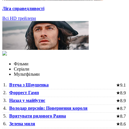
Ліга справедливості
Всі HD трейлери
Фільми
Серіали
Мультфільми
1.
Втеча з Шоушенка
★
9.1
2.
Форрест Гамп
★
8.9
3.
Назад у майбутнє
★
8.9
4.
Володар перснів: Повернення короля
★
8.7
5.
Врятувати рядового Раяна
★
8.7
6.
Зелена миля
★
8.6