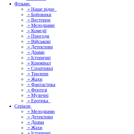
Фільми
« Наше рідне
« Бойовики
« Вестерни
« Мелодрами
« Комедії
« Пригоди
« Військові
« Детективи
« Драми
« Історичні
« Кримінал
« Спортивні
« Трилери
« Жахи
« Фантастика
« Фентезі
« Музичні
« Еротика
Серіали
« Мелодрами
« Детективи
« Драма
« Жахи
« Історичні