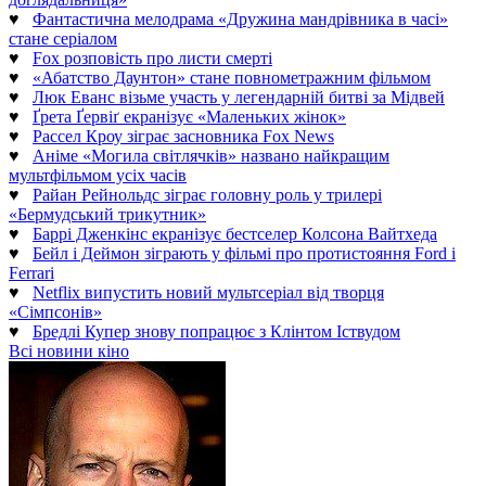
♥
Фантастична мелодрама «Дружина мандрівника в часі»
стане серіалом
♥
Fox розповість про листи смерті
♥
«Абатство Даунтон» стане повнометражним фільмом
♥
Люк Еванс візьме участь у легендарній битві за Мідвей
♥
Ґрета Ґервіґ екранізує «Маленьких жінок»
♥
Рассел Кроу зіграє засновника Fox News
♥
Аніме «Могила світлячків» названо найкращим
мультфільмом усіх часів
♥
Райан Рейнольдс зіграє головну роль у трилері
«Бермудський трикутник»
♥
Баррі Дженкінс екранізує бестселер Колсона Вайтхеда
♥
Бейл і Деймон зіграють у фільмі про протистояння Ford і
Ferrari
♥
Netflix випустить новий мультсеріал від творця
«Сімпсонів»
♥
Бредлі Купер знову попрацює з Клінтом Іствудом
Всі новини кіно