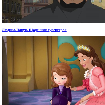
Людина-Павук. Щоденник супергероя