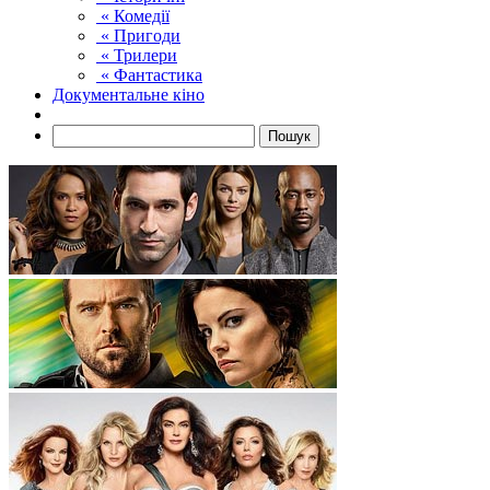
« Комедії
« Пригоди
« Трилери
« Фантастика
Документальне кіно
Пошук