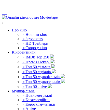
,
Про кіно
« Новини кіно
« Зірки кіно
« HD Трейлери
« Скоро у кіно
Кінорейтинги
« IMDb Top 250
« Премія Оскар
« Топ 50 фільмів
« Топ 50 серіалів
« Топ 50 мультфільмів
« Топ 50 мультсеріалів
« Топ 50 аніме
Мультфільми
« Повнометражні
« Багатосерійні
« Короткі мультики
« Аніме