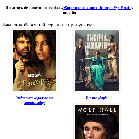
Дивитись безкоштовно серіал «
Жорстоке кохання: Історія Рут Елліс
»
онлайн
Вам сподобався цей серіал, не пропустіть:
Індіанська королева та
Тисяча ударів
конкістадор