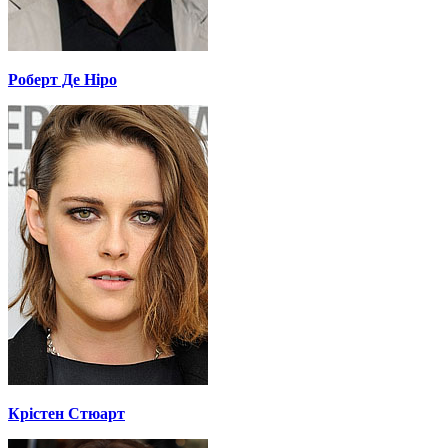
Роберт Де Ніро
Крістен Стюарт