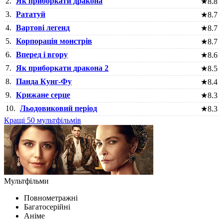
2.
Як приборкати дракона
★
8.8
3.
Рататуй
★
8.7
4.
Вартові легенд
★
8.7
5.
Корпорація монстрів
★
8.7
6.
Вперед і вгору
★
8.6
7.
Як приборкати дракона 2
★
8.5
8.
Панда Кунг-Фу
★
8.4
9.
Крижане серце
★
8.3
10.
Льодовиковий період
★
8.3
Кращі 50 мультфільмів
Мультфільми
Повнометражні
Багатосерійні
Аніме