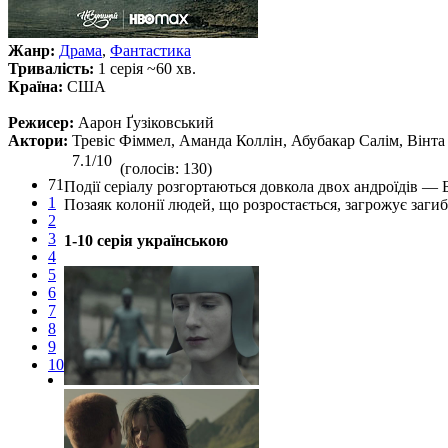
Жанр:
Драма
,
Фантастика
Тривалість:
1 серія ~60 хв.
Країна:
США
Режисер:
Аарон Ґузіковський
Актори:
Тревіс Фіммел, Аманда Коллін, Абубакар Салім, Вінта
7.1/10
(голосів: 130)
71
Події серіалу розгортаються довкола двох андроїдів — 
1
Позаяк колонії людей, що розростається, загрожує загиб
2
3
1-10 серія українською
4
5
6
7
8
9
10