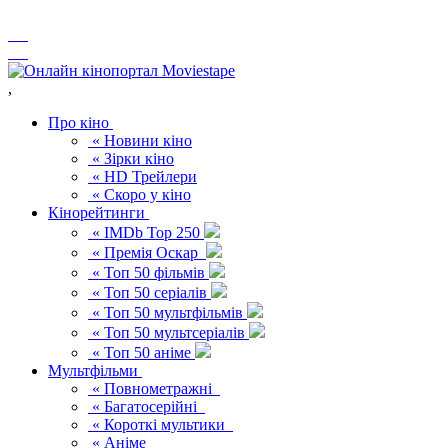
,
Про кіно
« Новини кіно
« Зірки кіно
« HD Трейлери
« Скоро у кіно
Кінорейтинги
« IMDb Top 250
« Премія Оскар
« Топ 50 фільмів
« Топ 50 серіалів
« Топ 50 мультфільмів
« Топ 50 мультсеріалів
« Топ 50 аніме
Мультфільми
« Повнометражні
« Багатосерійні
« Короткі мультики
« Аніме