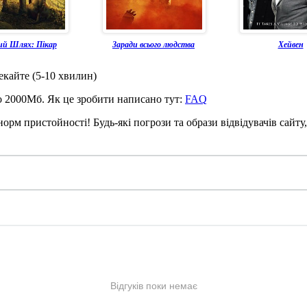
ий Шлях: Пікар
Заради всього людства
Хейвен
чекайте (5-10 хвилин)
до 2000Мб. Як це зробити написано тут:
FAQ
рм пристойності! Будь-які погрози та образи відвідувачів сайту