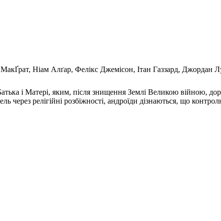
 МакҐрат, Ніам Алґар, Фелікс Джемісон, Ітан Газзард, Джордан Л
Батька і Матері, яким, після знищення Землі Великою війною, дор
ель через релігійні розбіжності, андроїди дізнаються, що контро