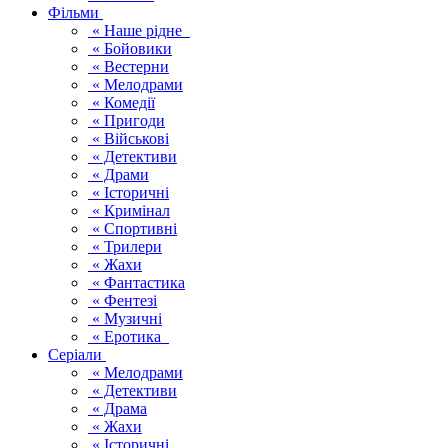
Фільми
« Наше рідне
« Бойовики
« Вестерни
« Мелодрами
« Комедії
« Пригоди
« Військові
« Детективи
« Драми
« Історичні
« Кримінал
« Спортивні
« Трилери
« Жахи
« Фантастика
« Фентезі
« Музичні
« Еротика
Серіали
« Мелодрами
« Детективи
« Драма
« Жахи
« Історичні