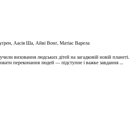
уґрен, Аасія Ша, Айві Вонґ, Матіас Варела
учили виховання людських дітей на загадковій новій планеті.
лювати переконання людей — підступне і важке завдання ...