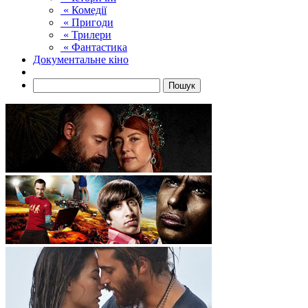
« Комедії
« Пригоди
« Трилери
« Фантастика
Документальне кіно
Пошук