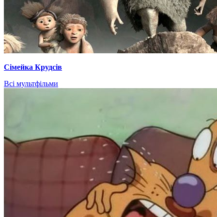
Сімейка Крудсів
Всі мультфільми