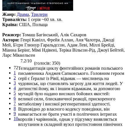
Жанр:
Драма
,
Трилери
Тривалість:
1 серія ~60 хв. хв.
Країна:
США, Польща
Режисер:
Томаш Багінський, Алік Сахаров
Актори:
Генрі Кавілл, Фрейя Аллан, Аня Чалотра, Джоді
Мей, Б'єрн Глюнур Гаральдссон, Адам Леві, Міллі Брейді,
Міанна Берінг, Мімі Ндівені, Теріка Вільсон-Рід, Джоуї Бейтей,
Ларс Міккельсен
7.2/10
(голосів: 350)
72
Телеадаптація циклу фентезійних романів польського
1
письменника Анджея Сапковського. Головним героєм
2
серії є Ґеральт із Рівії, відьмак — мисливець на
3
чудовиськ, що становлять загрозу для життя людей. У
4
дитинстві йому, як і іншим відьмакам, за допомогою
5
мутацій було надано високих бойових якостей:
6
великої сили, блискавичної реакції, прискореного
7
метаболізму і високої регенеративної здатності.
8
Відповідно до власного кодексу поведінки, він
9
намагається не брати участі в політичних інтригах
10
королів і чарівників, однак у підсумку виявляється
вплутаним в складний вузол протистояння північних