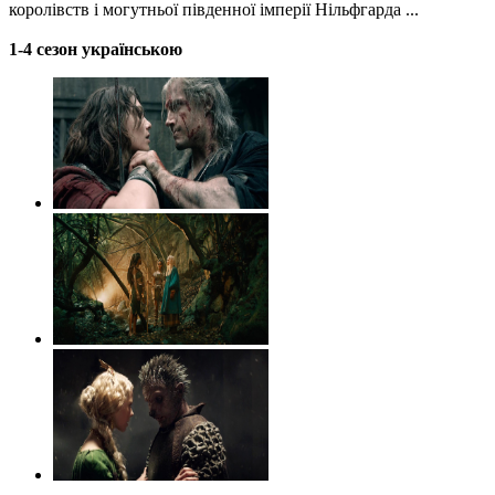
королівств і могутньої південної імперії Нільфгарда ...
1-4 сезон українською