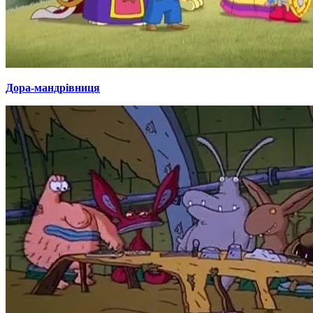
Дора-мандрівниця