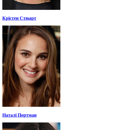
Крістен Стюарт
Наталі Портман