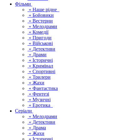
Фільми
« Наше рідне
« Бойовики
« Вестерни
« Мелодрами
« Комедії
« Пригоди
« Військові
« Детективи
« Драми
« Історичні
« Кримінал
« Спортивні
« Трилери
« Жахи
« Фантастика
« Фентезі
« Музичні
« Еротика
Серіали
« Мелодрами
« Детективи
« Драма
« Жахи
« Історичні