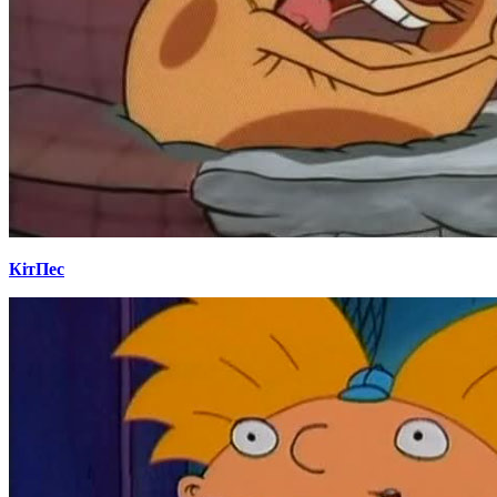
КітПес