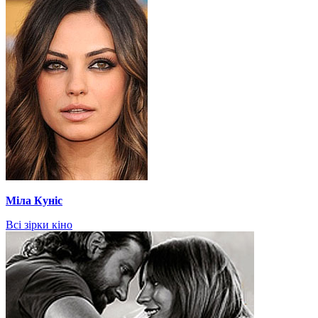
Міла Куніс
Всі зірки кіно