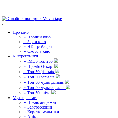
,
Про кіно
« Новини кіно
« Зірки кіно
« HD Трейлери
« Скоро у кіно
Кінорейтинги
« IMDb Top 250
« Премія Оскар
« Топ 50 фільмів
« Топ 50 серіалів
« Топ 50 мультфільмів
« Топ 50 мультсеріалів
« Топ 50 аніме
Мультфільми
« Повнометражні
« Багатосерійні
« Короткі мультики
« Аніме