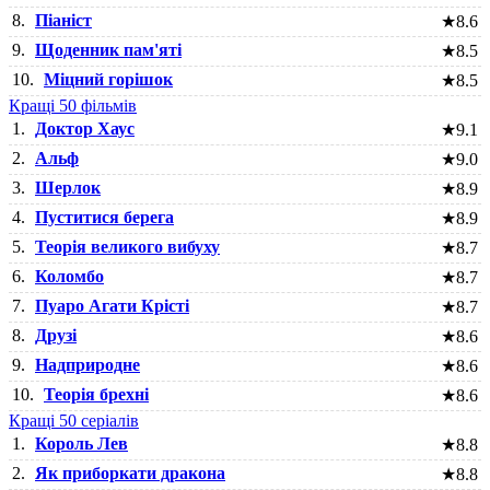
8.
Піаніст
★
8.6
9.
Щоденник пам'яті
★
8.5
10.
Міцний горішок
★
8.5
Кращі 50 фільмів
1.
Доктор Хаус
★
9.1
2.
Альф
★
9.0
3.
Шерлок
★
8.9
4.
Пуститися берега
★
8.9
5.
Теорія великого вибуху
★
8.7
6.
Коломбо
★
8.7
7.
Пуаро Агати Крісті
★
8.7
8.
Друзі
★
8.6
9.
Надприродне
★
8.6
10.
Теорія брехні
★
8.6
Кращі 50 серіалів
1.
Король Лев
★
8.8
2.
Як приборкати дракона
★
8.8