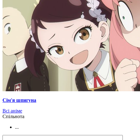
Сім'я шпигуна
Всі аніме
Cпільнота
...