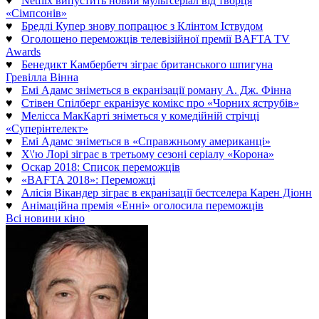
♥
Netflix випустить новий мультсеріал від творця
«Сімпсонів»
♥
Бредлі Купер знову попрацює з Клінтом Іствудом
♥
Оголошено переможців телевізійної премії BAFTA TV
Awards
♥
Бенедикт Камбербетч зіграє британського шпигуна
Гревілла Вінна
♥
Емі Адамс зніметься в екранізації роману А. Дж. Фінна
♥
Стівен Спілберг екранізує комікс про «Чорних яструбів»
♥
Мелісса МакКарті зніметься у комедійній стрічці
«Суперінтелект»
♥
Емі Адамс зніметься в «Справжньому американці»
♥
Х\'ю Лорі зіграє в третьому сезоні серіалу «Корона»
♥
Оскар 2018: Список переможців
♥
«BAFTA 2018»: Переможці
♥
Алісія Вікандер зіграє в екранізації бестселера Карен Діонн
♥
Анімаційна премія «Енні» оголосила переможців
Всі новини кіно