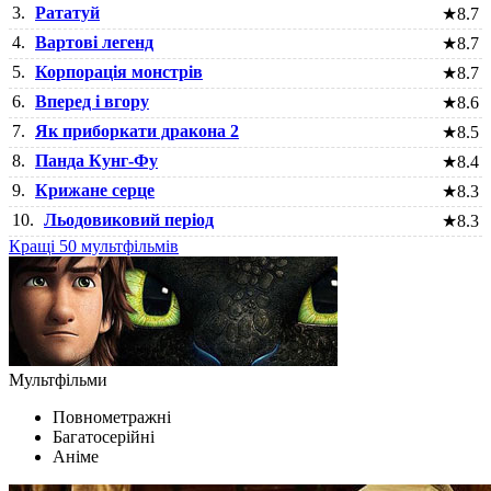
3.
Рататуй
★
8.7
4.
Вартові легенд
★
8.7
5.
Корпорація монстрів
★
8.7
6.
Вперед і вгору
★
8.6
7.
Як приборкати дракона 2
★
8.5
8.
Панда Кунг-Фу
★
8.4
9.
Крижане серце
★
8.3
10.
Льодовиковий період
★
8.3
Кращі 50 мультфільмів
Мультфільми
Повнометражні
Багатосерійні
Аніме