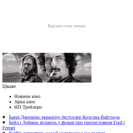
Цікаве
Новини кіно
Зірки кіно
HD Трейлери
♥
Баррі Дженкінс екранізує бестселер Колсона Вайтхеда
♥
Бейл і Деймон зіграють у фільмі про протистояння Ford і
Ferrari