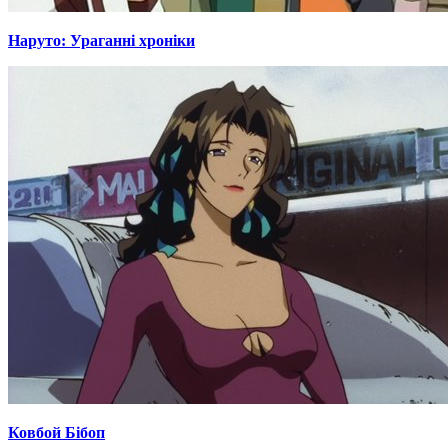
Наруто: Ураганні хроніки
Ковбой Бібоп