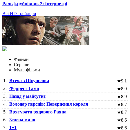
Ральф-руйнівник 2: Інтернетрі
Всі HD трейлери
Фільми
Серіали
Мультфільми
1.
Втеча з Шоушенка
★
9.1
2.
Форрест Гамп
★
8.9
3.
Назад у майбутнє
★
8.9
4.
Володар перснів: Повернення короля
★
8.7
5.
Врятувати рядового Раяна
★
8.7
6.
Зелена миля
★
8.6
7.
1+1
★
8.6