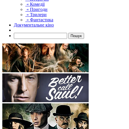
« Комедії
« Пригоди
« Трилери
« Фантастика
Документальне кіно
Пошук