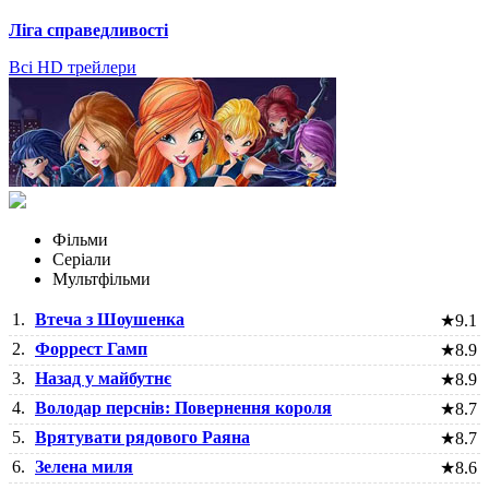
Ліга справедливості
Всі HD трейлери
Фільми
Серіали
Мультфільми
1.
Втеча з Шоушенка
★
9.1
2.
Форрест Гамп
★
8.9
3.
Назад у майбутнє
★
8.9
4.
Володар перснів: Повернення короля
★
8.7
5.
Врятувати рядового Раяна
★
8.7
6.
Зелена миля
★
8.6