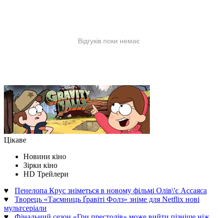
Цікаве
Новини кіно
Зірки кіно
HD Трейлери
♥
Пенелопа Крус зніметься в новому фільмі Олів\'є Ассаяса
♥
Творець «Таємниць Ґравіті Фолз» зніме для Netflix нові
мультсеріали
♥
Фінальний сезон «Гри престолів» може вийти пізніше ніж