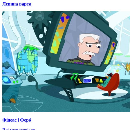
Левина варта
Фінеас і Ферб
Всі мультсеріали