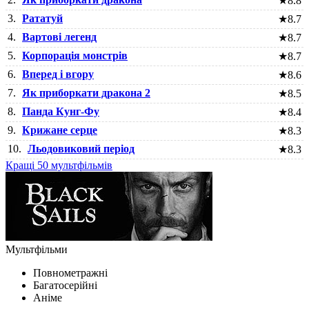
★
8.8
3.
Рататуй
★
8.7
4.
Вартові легенд
★
8.7
5.
Корпорація монстрів
★
8.7
6.
Вперед і вгору
★
8.6
7.
Як приборкати дракона 2
★
8.5
8.
Панда Кунг-Фу
★
8.4
9.
Крижане серце
★
8.3
10.
Льодовиковий період
★
8.3
Кращі 50 мультфільмів
Мультфільми
Повнометражні
Багатосерійні
Аніме