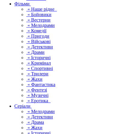
Фільми
« Наше рідне
« Бойовики
« Вестерни
« Мелодрами
« Комедії
« Пригоди
« Військові
« Детективи
« Драми
« Історичні
« Кримінал
« Спортивні
« Трилери
« Жахи
« Фантастика
« Фентезі
« Музичні
« Еротика
Серіали
« Мелодрами
« Детективи
« Драма
« Жахи
« Історичні