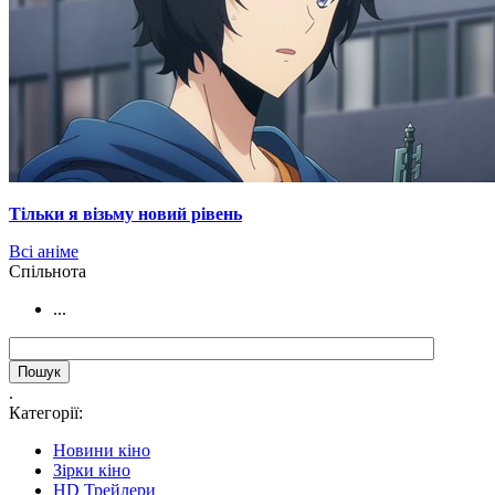
Тільки я візьму новий рівень
Всі аніме
Cпільнота
...
.
Категорії:
Новини кіно
Зірки кіно
HD Трейлери