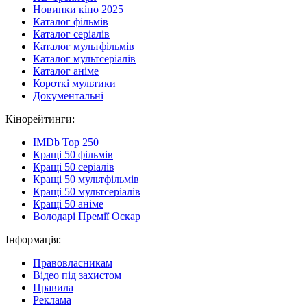
Новинки кіно 2025
Каталог фільмів
Каталог серіалів
Каталог мультфільмів
Каталог мультсеріалів
Каталог аніме
Короткі мультики
Документальні
Кінорейтинги:
IMDb Top 250
Кращі 50 фільмів
Кращі 50 серіалів
Кращі 50 мультфільмів
Кращі 50 мультсеріалів
Кращі 50 аніме
Володарі Премії Оскар
Інформація:
Правовласникам
Відео під захистом
Правила
Реклама