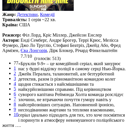
Жанр:
Детективи
,
Комедії
Тривалість:
1 серія ~22 хв.
Країна:
США
Режисер:
Філ Лорд, Кріс Міллер, Джейсон Енслер
Актори:
Енді Семберг, Андре Брогер, Террі Крюс, Мелісса
Фумеро, Джо Ло Тругліо, Стефані Беатріз, Джейд Або, Фред
Армізен,
Єва Лонгорія
, Дірк Блокер, Річард Фінкельштейн
7.7/10
(голосів: 513)
77
«Бруклін 9-9» – це комедійний серіал, який занурює
1
нас у будні відділку поліції в самому серці Нью-Йорка.
2
Джейк Перальта, талановитий, але безтурботний
3
детектив, разом із різноманітною командою колег
4
щодня стикається з найсмішнішими та
5
найкурйознішими справами. Під керівництвом
6
суворого капітана Реймонда Холта команда розслідує
7
злочини, не втрачаючи почуття гумору навіть у
8
найсерйозніших ситуаціях. Наповнений іронією,
9
несподіваними жартами та теплими взаєминами,
10
серіал ідеально підходить для тих, хто хоче посміятися
і поринути в атмосферу невимушеного поліцейського
життя ….