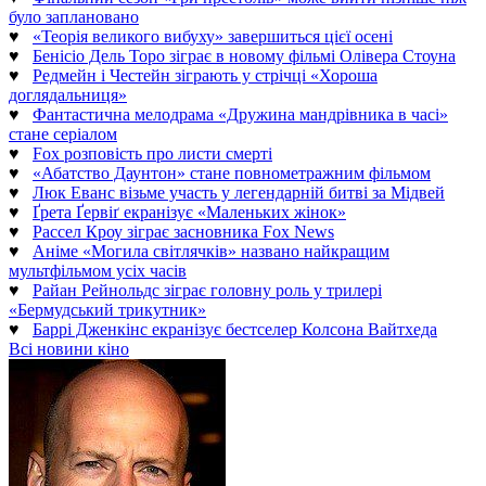
було заплановано
♥
«Теорія великого вибуху» завершиться цієї осені
♥
Бенісіо Дель Торо зіграє в новому фільмі Олівера Стоуна
♥
Редмейн і Честейн зіграють у стрічці «Хороша
доглядальниця»
♥
Фантастична мелодрама «Дружина мандрівника в часі»
стане серіалом
♥
Fox розповість про листи смерті
♥
«Абатство Даунтон» стане повнометражним фільмом
♥
Люк Еванс візьме участь у легендарній битві за Мідвей
♥
Ґрета Ґервіґ екранізує «Маленьких жінок»
♥
Рассел Кроу зіграє засновника Fox News
♥
Аніме «Могила світлячків» названо найкращим
мультфільмом усіх часів
♥
Райан Рейнольдс зіграє головну роль у трилері
«Бермудський трикутник»
♥
Баррі Дженкінс екранізує бестселер Колсона Вайтхеда
Всі новини кіно