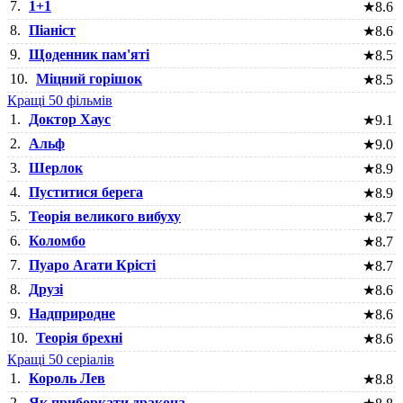
7.
1+1
★
8.6
8.
Піаніст
★
8.6
9.
Щоденник пам'яті
★
8.5
10.
Міцний горішок
★
8.5
Кращі 50 фільмів
1.
Доктор Хаус
★
9.1
2.
Альф
★
9.0
3.
Шерлок
★
8.9
4.
Пуститися берега
★
8.9
5.
Теорія великого вибуху
★
8.7
6.
Коломбо
★
8.7
7.
Пуаро Агати Крісті
★
8.7
8.
Друзі
★
8.6
9.
Надприродне
★
8.6
10.
Теорія брехні
★
8.6
Кращі 50 серіалів
1.
Король Лев
★
8.8
2.
Як приборкати дракона