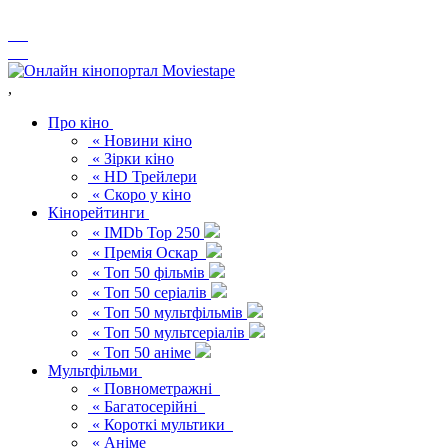
,
Про кіно
« Новини кіно
« Зірки кіно
« HD Трейлери
« Скоро у кіно
Кінорейтинги
« IMDb Top 250
« Премія Оскар
« Топ 50 фільмів
« Топ 50 серіалів
« Топ 50 мультфільмів
« Топ 50 мультсеріалів
« Топ 50 аніме
Мультфільми
« Повнометражні
« Багатосерійні
« Короткі мультики
« Аніме