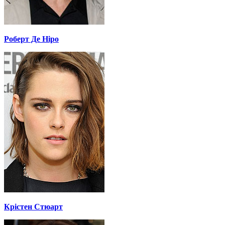
Роберт Де Ніро
Крістен Стюарт