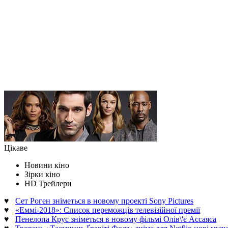
Цікаве
Новини кіно
Зірки кіно
HD Трейлери
♥
Сет Роген зніметься в новому проекті Sony Pictures
♥
«Еммі-2018»: Список переможців телевізійної премії
♥
Пенелопа Крус зніметься в новому фільмі Олів\'є Ассаяса