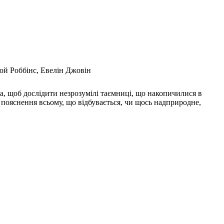
ой Роббінс, Евелін Джовін
а, щоб дослідити незрозумілі таємниці, що накопичилися в
не пояснення всьому, що відбувається, чи щось надприродне,