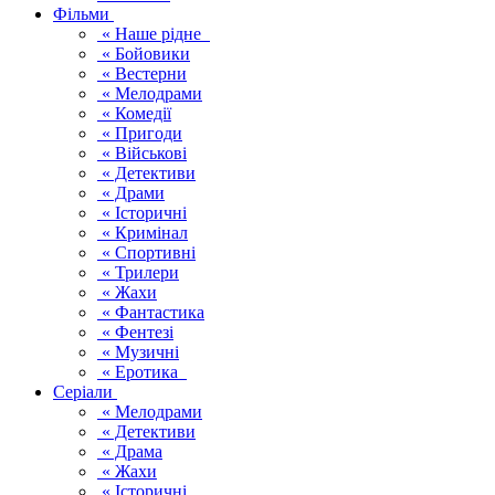
Фільми
« Наше рідне
« Бойовики
« Вестерни
« Мелодрами
« Комедії
« Пригоди
« Військові
« Детективи
« Драми
« Історичні
« Кримінал
« Спортивні
« Трилери
« Жахи
« Фантастика
« Фентезі
« Музичні
« Еротика
Серіали
« Мелодрами
« Детективи
« Драма
« Жахи
« Історичні