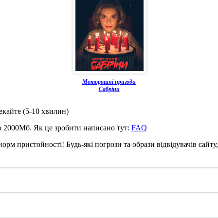
Моторошні пригоди
Сабріни
чекайте (5-10 хвилин)
до 2000Мб. Як це зробити написано тут:
FAQ
рм пристойності! Будь-які погрози та образи відвідувачів сайту