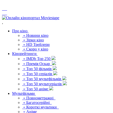
,
Про кіно
« Новини кіно
« Зірки кіно
« HD Трейлери
« Скоро у кіно
Кінорейтинги
« IMDb Top 250
« Премія Оскар
« Топ 50 фільмів
« Топ 50 серіалів
« Топ 50 мультфільмів
« Топ 50 мультсеріалів
« Топ 50 аніме
Мультфільми
« Повнометражні
« Багатосерійні
« Короткі мультики
« Аніме