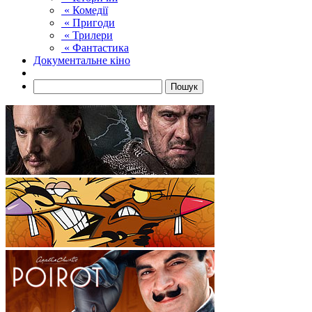
« Комедії
« Пригоди
« Трилери
« Фантастика
Документальне кіно
Пошук