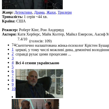
Жанр:
Детективи
,
Драма
,
Жахи
,
Трилери
Тривалість:
1 серія ~44 хв.
Країна:
США
Режисер:
Роберт Кінг, Рон Андервуд
Актори:
Катя Херберс, Майк Колтер, Майкл Емерсон, Аасиф Ма
7.4/10
(голосів: 109)
74
Скептично налаштована жінка-психолог Крістен Бушар о
1
церкві, у тому числі можливі дива, демонічні володіння
2
справді рухає цими процесами ...
3
4
Всі 4 сезони українською
5
6
7
8
9
10