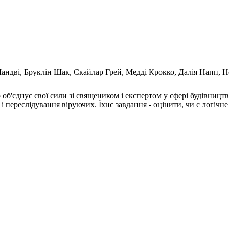
ндві, Бруклін Шак, Скайлар Грей, Медді Крокко, Далія Напп, Н
б'єднує свої сили зі священиком і експертом у сфері будівництв
 і переслідування віруючих. Їхнє завдання - оцінити, чи є логіч