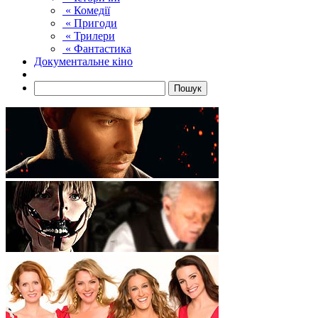
« Комедії
« Пригоди
« Трилери
« Фантастика
Документальне кіно
Пошук