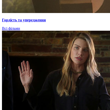
Гордiсть та упередження
Всі фільми