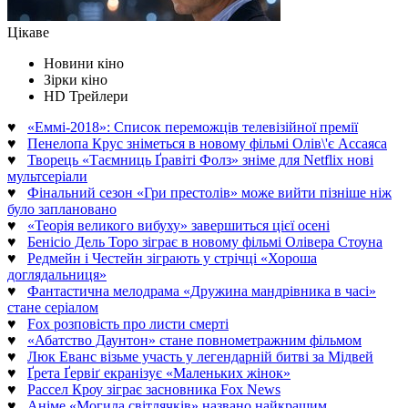
Цікаве
Новини кіно
Зірки кіно
HD Трейлери
♥
«Еммі-2018»: Список переможців телевізійної премії
♥
Пенелопа Крус зніметься в новому фільмі Олів\'є Ассаяса
♥
Творець «Таємниць Ґравіті Фолз» зніме для Netflix нові
мультсеріали
♥
Фінальний сезон «Гри престолів» може вийти пізніше ніж
було заплановано
♥
«Теорія великого вибуху» завершиться цієї осені
♥
Бенісіо Дель Торо зіграє в новому фільмі Олівера Стоуна
♥
Редмейн і Честейн зіграють у стрічці «Хороша
доглядальниця»
♥
Фантастична мелодрама «Дружина мандрівника в часі»
стане серіалом
♥
Fox розповість про листи смерті
♥
«Абатство Даунтон» стане повнометражним фільмом
♥
Люк Еванс візьме участь у легендарній битві за Мідвей
♥
Ґрета Ґервіґ екранізує «Маленьких жінок»
♥
Рассел Кроу зіграє засновника Fox News
♥
Аніме «Могила світлячків» названо найкращим