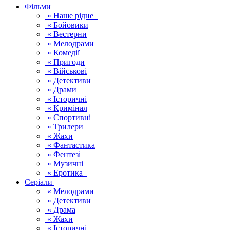
Фільми
« Наше рідне
« Бойовики
« Вестерни
« Мелодрами
« Комедії
« Пригоди
« Військові
« Детективи
« Драми
« Історичні
« Кримінал
« Спортивні
« Трилери
« Жахи
« Фантастика
« Фентезі
« Музичні
« Еротика
Серіали
« Мелодрами
« Детективи
« Драма
« Жахи
« Історичні