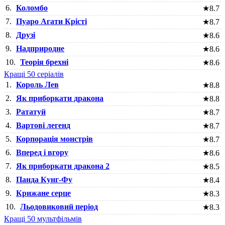
6.
Коломбо
★
8.7
7.
Пуаро Агати Крісті
★
8.7
8.
Друзі
★
8.6
9.
Надприродне
★
8.6
10.
Теорія брехні
★
8.6
Кращі 50 серіалів
1.
Король Лев
★
8.8
2.
Як приборкати дракона
★
8.8
3.
Рататуй
★
8.7
4.
Вартові легенд
★
8.7
5.
Корпорація монстрів
★
8.7
6.
Вперед і вгору
★
8.6
7.
Як приборкати дракона 2
★
8.5
8.
Панда Кунг-Фу
★
8.4
9.
Крижане серце
★
8.3
10.
Льодовиковий період
★
8.3
Кращі 50 мультфільмів