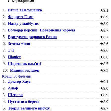
Мультфільми
1.
Втеча з Шоушенка
★
9.1
2.
Форрест Гамп
★
8.9
3.
Назад у майбутнє
★
8.9
4.
Володар перснів: Повернення короля
★
8.7
5.
Врятувати рядового Раяна
★
8.7
6.
Зелена миля
★
8.6
7.
1+1
★
8.6
8.
Піаніст
★
8.6
9.
Щоденник пам'яті
★
8.5
10.
Міцний горішок
★
8.5
Кращі 50 фільмів
1.
Доктор Хаус
★
9.1
2.
Альф
★
9.0
3.
Шерлок
★
8.9
4.
Пуститися берега
★
8.9
5.
Теорія великого вибуху
★
8.7