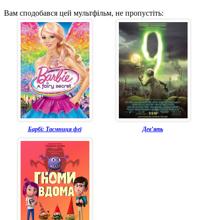
Вам сподобався цей мультфільм, не пропустіть:
Барбі: Таємниця феї
Дев’ять