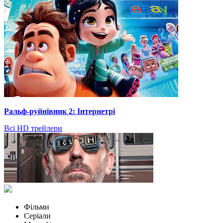
Ральф-руйнівник 2: Інтернетрі
Всі HD трейлери
Фільми
Серіали