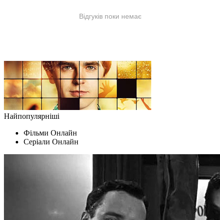
Найпопулярніші
Фільми Oнлайн
Серіали Oнлайн