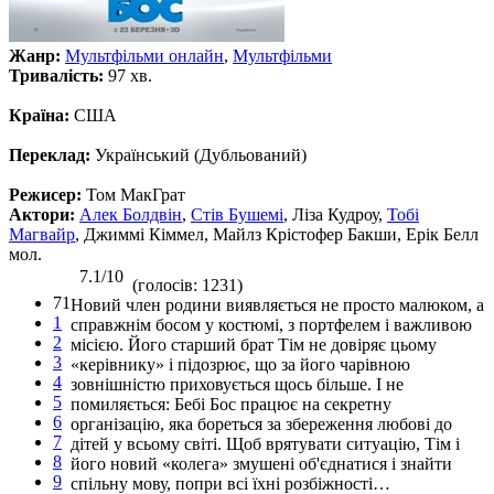
Жанр:
Мультфільми онлайн
,
Мультфільми
Тривалість:
97 хв.
Країна:
США
Переклад:
Український (Дубльований)
Режисер:
Том МакГрат
Актори:
Алек Болдвін
,
Стів Бушемі
, Ліза Кудроу,
Тобі
Магвайр
, Джиммі Кіммел, Майлз Крістофер Бакши, Ерік Белл
мол.
7.1/10
(голосів: 1231)
71
Новий член родини виявляється не просто малюком, а
1
справжнім босом у костюмі, з портфелем і важливою
2
місією. Його старший брат Тім не довіряє цьому
3
«керівнику» і підозрює, що за його чарівною
4
зовнішністю приховується щось більше. І не
5
помиляється: Бебі Бос працює на секретну
6
організацію, яка бореться за збереження любові до
7
дітей у всьому світі. Щоб врятувати ситуацію, Тім і
8
його новий «колега» змушені об'єднатися і знайти
9
спільну мову, попри всі їхні розбіжності…