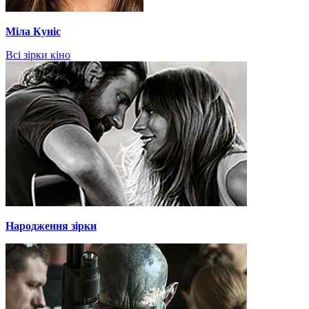
Міла Куніс
Всі зірки кіно
Народження зірки