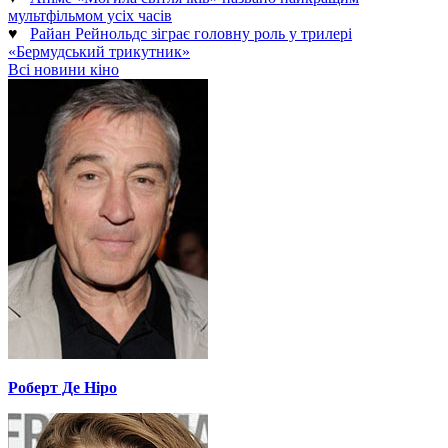
мультфільмом усіх часів
♥
Райан Рейнольдс зіграє головну роль у трилері
«Бермудський трикутник»
Всі новини кіно
Роберт Де Ніро