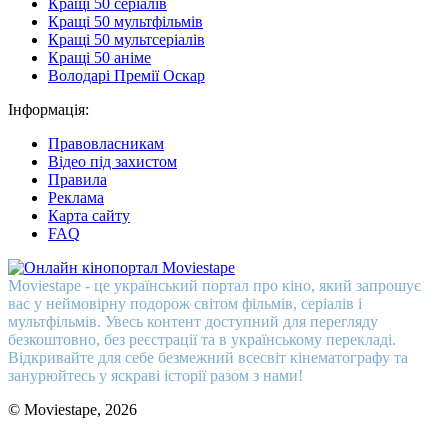
Кращі 50 серіалів
Кращі 50 мультфільмів
Кращі 50 мультсеріалів
Кращі 50 аніме
Володарі Премії Оскар
Інформація:
Правовласникам
Відео під захистом
Правила
Реклама
Карта сайту
FAQ
Moviestape - це український портал про кіно, який запрошує
вас у неймовірну подорож світом фільмів, серіалів і
мультфільмів. Увесь контент доступний для перегляду
безкоштовно, без реєстрації та в українському перекладі.
Відкривайте для себе безмежний всесвіт кінематографу та
занурюйтесь у яскраві історії разом з нами!
© Moviestape, 2026