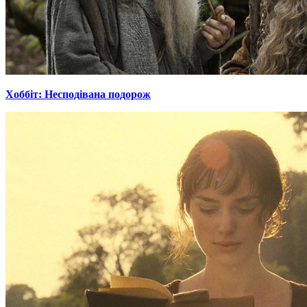
Хоббіт: Несподівана подорож