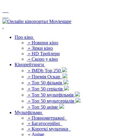
,
Про кіно
« Новини кіно
« Зірки кіно
« HD Трейлери
« Скоро у кіно
Кінорейтинги
« IMDb Top 250
« Премія Оскар
« Топ 50 фільмів
« Топ 50 серіалів
« Топ 50 мультфільмів
« Топ 50 мультсеріалів
« Топ 50 аніме
Мультфільми
« Повнометражні
« Багатосерійні
« Короткі мультики
« Аніме