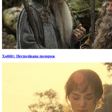
Хоббіт: Несподівана подорож