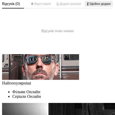
Найпопулярніші
Фільми Oнлайн
Серіали Oнлайн