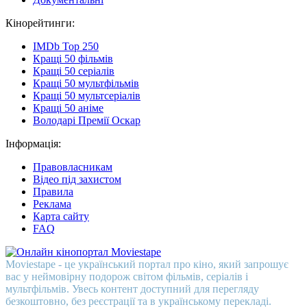
Кінорейтинги:
IMDb Top 250
Кращі 50 фільмів
Кращі 50 серіалів
Кращі 50 мультфільмів
Кращі 50 мультсеріалів
Кращі 50 аніме
Володарі Премії Оскар
Інформація:
Правовласникам
Відео під захистом
Правила
Реклама
Карта сайту
FAQ
Moviestape - це український портал про кіно, який запрошує
вас у неймовірну подорож світом фільмів, серіалів і
мультфільмів. Увесь контент доступний для перегляду
безкоштовно, без реєстрації та в українському перекладі.