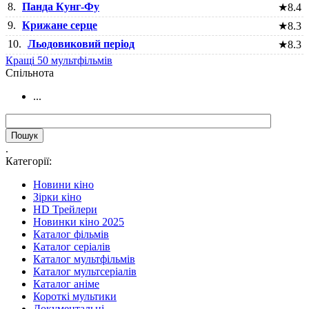
8.
Панда Кунг-Фу
★
8.4
9.
Крижане серце
★
8.3
10.
Льодовиковий період
★
8.3
Кращі 50 мультфільмів
Cпільнота
...
.
Категорії:
Новини кіно
Зірки кіно
HD Трейлери
Новинки кіно 2025
Каталог фільмів
Каталог серіалів
Каталог мультфільмів
Каталог мультсеріалів
Каталог аніме
Короткі мультики
Документальні