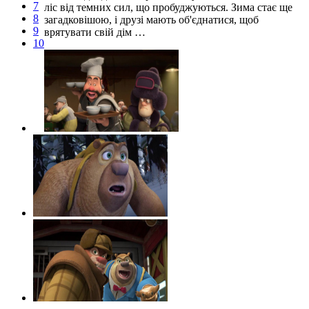
7
ліс від темних сил, що пробуджуються. Зима стає ще
8
загадковішою, і друзі мають об'єднатися, щоб
9
врятувати свій дім …
10