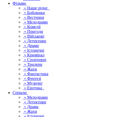
Фільми
« Наше рідне
« Бойовики
« Вестерни
« Мелодрами
« Комедії
« Пригоди
« Військові
« Детективи
« Драми
« Історичні
« Кримінал
« Спортивні
« Трилери
« Жахи
« Фантастика
« Фентезі
« Музичні
« Еротика
Серіали
« Мелодрами
« Детективи
« Драма
« Жахи
« Історичні