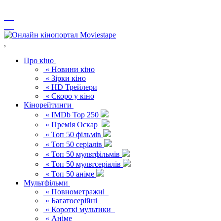
,
Про кіно
« Новини кіно
« Зірки кіно
« HD Трейлери
« Скоро у кіно
Кінорейтинги
« IMDb Top 250
« Премія Оскар
« Топ 50 фільмів
« Топ 50 серіалів
« Топ 50 мультфільмів
« Топ 50 мультсеріалів
« Топ 50 аніме
Мультфільми
« Повнометражні
« Багатосерійні
« Короткі мультики
« Аніме