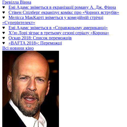
Гревілла Вінна
♥
Емі Адамс зніметься в екранізації роману А. Дж. Фінна
♥
Стівен Спілберг екранізує комікс про «Чорних яструбів»
♥
Мелісса МакКарті зніметься у комедійній стрічці
«Суперінтелект»
♥
Емі Адамс зніметься в «Справжньому американці»
♥
Х\'ю Лорі зіграє в третьому сезоні серіалу «Корона»
♥
Оскар 2018: Список переможців
♥
«BAFTA 2018»: Переможці
Всі новини кіно