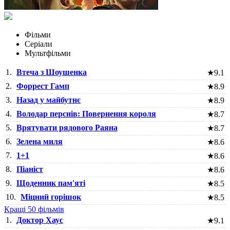
Фільми
Серіали
Мультфільми
1.
Втеча з Шоушенка
★
9.1
2.
Форрест Гамп
★
8.9
3.
Назад у майбутнє
★
8.9
4.
Володар перснів: Повернення короля
★
8.7
5.
Врятувати рядового Раяна
★
8.7
6.
Зелена миля
★
8.6
7.
1+1
★
8.6
8.
Піаніст
★
8.6
9.
Щоденник пам'яті
★
8.5
10.
Міцний горішок
★
8.5
Кращі 50 фільмів
1.
Доктор Хаус
★
9.1