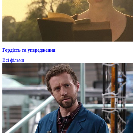
Гордiсть та упередження
Всі фільми