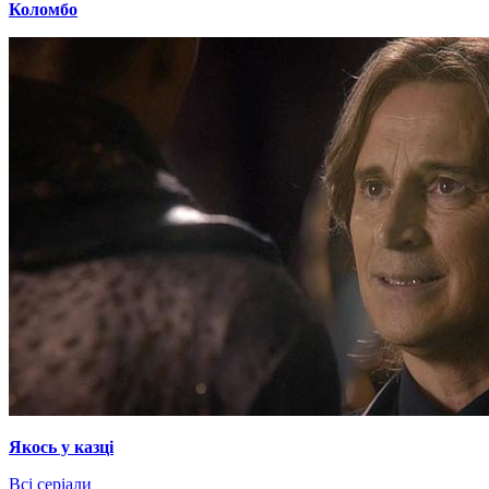
Коломбо
Якось у казці
Всі серіали