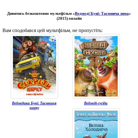
Дивитись безкоштовно мультфільм «
Ведмеді Буні: Таємнича зима
»
(2015) онлайн
Вам сподобався цей мультфільм, не пропустіть:
Ведмедики Буні: Таємниця
Ведмеді-сусіди
цирку