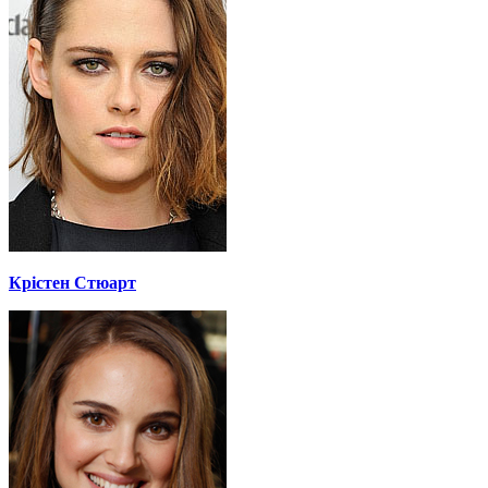
Крістен Стюарт