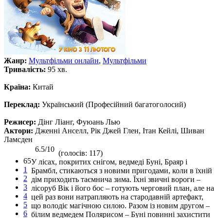
Жанр:
Мультфільми онлайн
,
Мультфільми
Тривалість:
95 хв.
Країна:
Китай
Переклад:
Український (Професійний багатоголосий)
Режисер:
Дінг Ліанг, Фуюань Лью
Актори:
Дженні Анселл, Рік Джей Глен, Ітан Кейлі, Шиван
Ламсден
6.5/10
(голосів: 117)
65
У лісах, покритих снігом, ведмеді Буні, Браяр і
1
Брамбл, стикаються з новими пригодами, коли в їхній
2
дім приходить таємнича зима. Їхні звичні вороги –
3
лісоруб Вік і його бос – готують черговий план, але на
4
цей раз вони натрапляють на стародавній артефакт,
5
що володіє магічною силою. Разом із новим другом –
6
білим ведмедем Полярисом – Буні повинні захистити