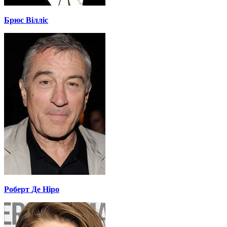
Брюс Вілліс
Роберт Де Ніро