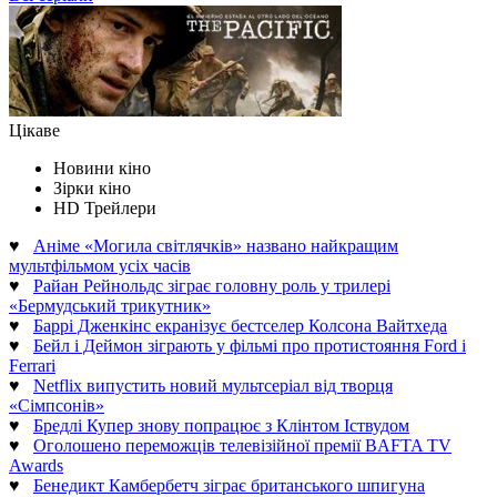
Цікаве
Новини кіно
Зірки кіно
HD Трейлери
♥
Аніме «Могила світлячків» названо найкращим
мультфільмом усіх часів
♥
Райан Рейнольдс зіграє головну роль у трилері
«Бермудський трикутник»
♥
Баррі Дженкінс екранізує бестселер Колсона Вайтхеда
♥
Бейл і Деймон зіграють у фільмі про протистояння Ford і
Ferrari
♥
Netflix випустить новий мультсеріал від творця
«Сімпсонів»
♥
Бредлі Купер знову попрацює з Клінтом Іствудом
♥
Оголошено переможців телевізійної премії BAFTA TV
Awards
♥
Бенедикт Камбербетч зіграє британського шпигуна