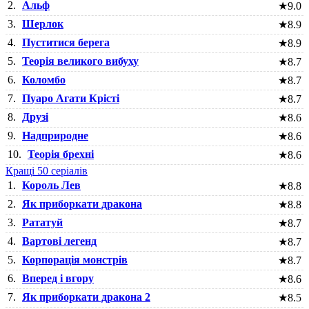
2.
Альф
★
9.0
3.
Шерлок
★
8.9
4.
Пуститися берега
★
8.9
5.
Теорія великого вибуху
★
8.7
6.
Коломбо
★
8.7
7.
Пуаро Агати Крісті
★
8.7
8.
Друзі
★
8.6
9.
Надприродне
★
8.6
10.
Теорія брехні
★
8.6
Кращі 50 серіалів
1.
Король Лев
★
8.8
2.
Як приборкати дракона
★
8.8
3.
Рататуй
★
8.7
4.
Вартові легенд
★
8.7
5.
Корпорація монстрів
★
8.7
6.
Вперед і вгору
★
8.6
7.
Як приборкати дракона 2
★
8.5