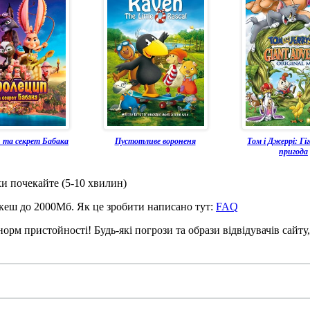
 та секрет Бабака
Пустотливе вороненя
Том і Джеррі: Гі
пригода
охи почекайте (5-10 хвилин)
 кеш до 2000Мб. Як це зробити написано тут:
FAQ
рм пристойності! Будь-які погрози та образи відвідувачів сайту