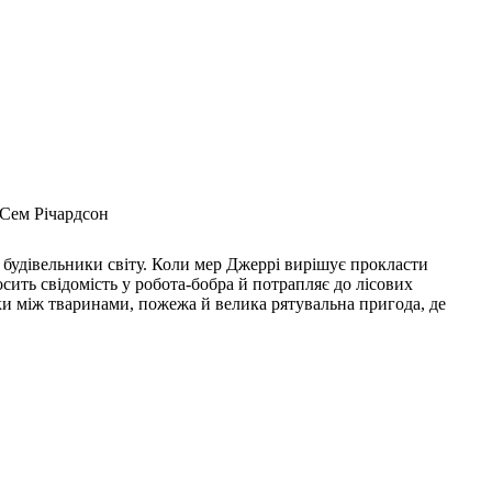
 Сем Річардсон
і будівельники світу. Коли мер Джеррі вирішує прокласти
сить свідомість у робота-бобра й потрапляє до лісових
рки між тваринами, пожежа й велика рятувальна пригода, де