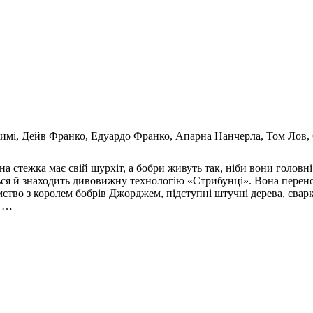
имі, Дейв Франко, Едуардо Франко, Апарна Нанчерла, Том Лов,
а стежка має свій шурхіт, а бобри живуть так, ніби вони головн
ться й знаходить дивовижну технологію «Стрибунці». Вона перено
мство з королем бобрів Джорджем, підступні штучні дерева, сва
у …