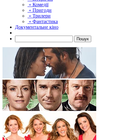
« Комедії
« Пригоди
« Трилери
« Фантастика
Документальне кіно
Пошук