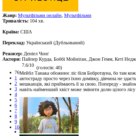
Жанр:
Мультфільми онлайн
,
Мультфільми
Тривалість:
104 хв.
Країна:
США
Переклад:
Український (Дубльований)
Режисер:
Деніел Чонґ
Актори:
Пайпер Курда, Боббі Мойніґан, Джон Гемм, Кеті Недж
7.6/10
(голосів: 40)
76
Мейбл Танака обожнює ліс біля Бобротауна, бо там кожн
1
автостраду просто через їхню домівку, дівчина не здає
2
мешканців, які приймають її за свою. Попереду - знайо
3
навіть найменший хвіст може змінити долю цілого ліс
4
5
6
7
8
9
10