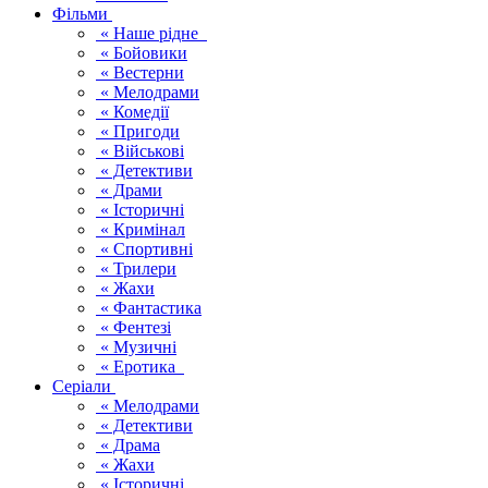
Фільми
« Наше рідне
« Бойовики
« Вестерни
« Мелодрами
« Комедії
« Пригоди
« Військові
« Детективи
« Драми
« Історичні
« Кримінал
« Спортивні
« Трилери
« Жахи
« Фантастика
« Фентезі
« Музичні
« Еротика
Серіали
« Мелодрами
« Детективи
« Драма
« Жахи
« Історичні