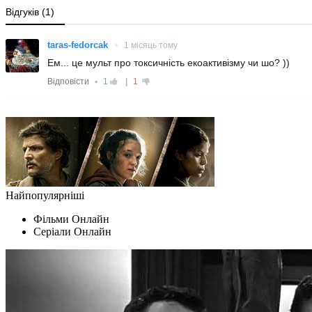
Найпопулярніші
Фільми Oнлайн
Серіали Oнлайн