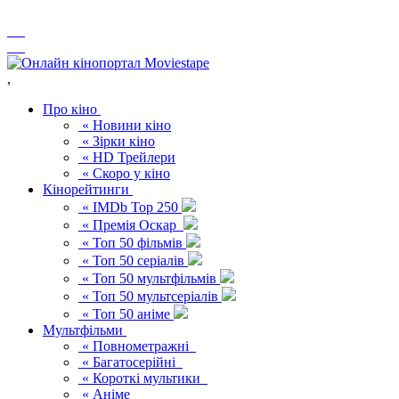
,
Про кіно
« Новини кіно
« Зірки кіно
« HD Трейлери
« Скоро у кіно
Кінорейтинги
« IMDb Top 250
« Премія Оскар
« Топ 50 фільмів
« Топ 50 серіалів
« Топ 50 мультфільмів
« Топ 50 мультсеріалів
« Топ 50 аніме
Мультфільми
« Повнометражні
« Багатосерійні
« Короткі мультики
« Аніме