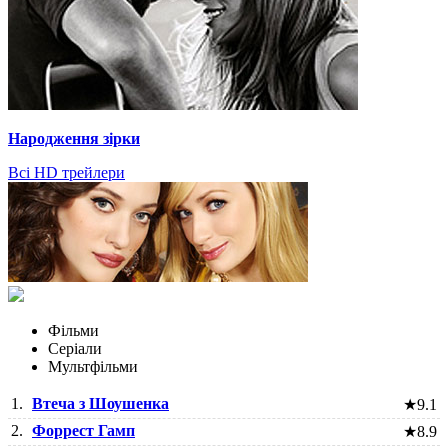
Народження зірки
Всі HD трейлери
Фільми
Серіали
Мультфільми
1.
Втеча з Шоушенка
★
9.1
2.
Форрест Гамп
★
8.9