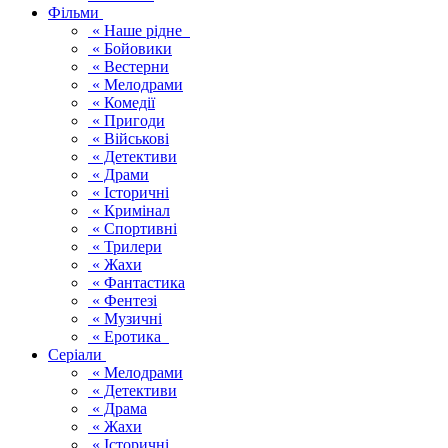
Фільми
« Наше рідне
« Бойовики
« Вестерни
« Мелодрами
« Комедії
« Пригоди
« Військові
« Детективи
« Драми
« Історичні
« Кримінал
« Спортивні
« Трилери
« Жахи
« Фантастика
« Фентезі
« Музичні
« Еротика
Серіали
« Мелодрами
« Детективи
« Драма
« Жахи
« Історичні