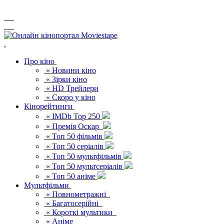
,
Про кіно
« Новини кіно
« Зірки кіно
« HD Трейлери
« Скоро у кіно
Кінорейтинги
« IMDb Top 250
« Премія Оскар
« Топ 50 фільмів
« Топ 50 серіалів
« Топ 50 мультфільмів
« Топ 50 мультсеріалів
« Топ 50 аніме
Мультфільми
« Повнометражні
« Багатосерійні
« Короткі мультики
« Аніме