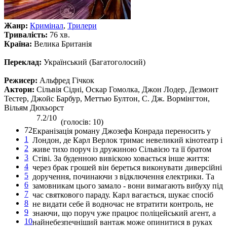
Жанр:
Кримінал
,
Трилери
Тривалість:
76 хв.
Країна:
Велика Британія
Переклад:
Український (Багатоголосий)
Режисер:
Альфред Гічкок
Актори:
Cільвія Сідні, Оскар Гомолка, Джон Лодер, Дезмонт
Тестер, Джойс Барбур, Меттью Бултон, С. Дж. Вормінгтон,
Вільям Дюхьорст
7.2/10
(голосів: 10)
72
Екранізація роману Джозефа Конрада переносить у
1
Лондон, де Карл Верлок тримає невеликий кінотеатр і
2
живе тихо поруч із дружиною Сільвією та її братом
3
Стіві. За буденною вивіскою ховається інше життя:
4
через брак грошей він береться виконувати диверсійні
5
доручення, починаючи з відключення електрики. Та
6
замовникам цього замало - вони вимагають вибуху під
7
час святкового параду. Карл вагається, шукає спосіб
8
не видати себе й водночас не втратити контроль, не
9
знаючи, що поруч уже працює поліцейський агент, а
10
найнебезпечніший вантаж може опинитися в руках