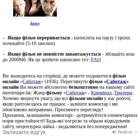
Ангел
–
Якщо фільм переривається
- натисніть на паузу і трохи
почекайте (5-10 хвилин)
–
Якщо фільм не повністю завантажується
- збільшіть кеш
до 2000Мб. Як це зробити написано тут:
FAQ
Ви знаходитесь на сторінці, де можете подивитися
фільм
онлайн
«
Саботаж
» (1936). Переглянути
фільм «
Саботаж
»
онлайн
Ви можете абсолютно
безкоштовно
на нашому сайті
moviestape.lat. Жанр
фільму
«
Саботаж
» -
Кримінал
,
Трилери
.
Хочемо звернути увагу, що всі
фільми онлайн
у нас робочі,
якщо раптом щось не працює - залиште коментар і ми
обов'язково виправимо. Приємного перегляду!
Прохання, залишаючи коментарі - дотримуйтеся елементарних
норм пристойності! Будь-які погрози та образи відвідувачів
сайту, нецензурна лайка - видаляються без попередження!