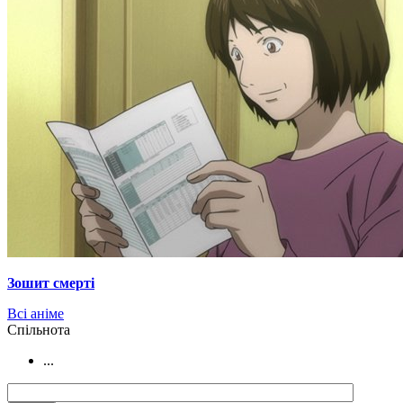
Зошит смерті
Всі аніме
Cпільнота
...