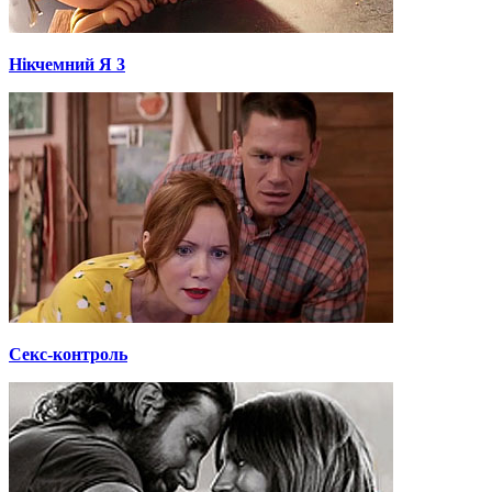
Нікчемний Я 3
Секс-контроль