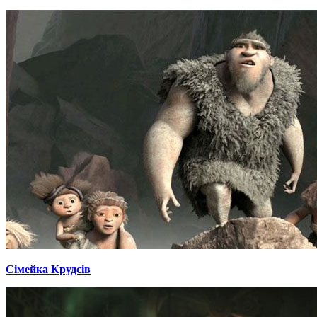
Сімейка Крудсів