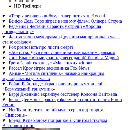
Зірки кіно
HD Трейлери
♥
«Теорія великого вибуху» завершиться цієї осені
♥
Бенісіо Дель Торо зіграє в новому фільмі Олівера Стоуна
♥
Редмейн і Честейн зіграють у стрічці «Хороша
доглядальниця»
♥
Фантастична мелодрама «Дружина мандрівника в часі»
стане серіалом
♥
Fox розповість про листи смерті
♥
«Абатство Даунтон» стане повнометражним фільмом
♥
Люк Еванс візьме участь у легендарній битві за Мідвей
♥
Ґрета Ґервіґ екранізує «Маленьких жінок»
♥
Рассел Кроу зіграє засновника Fox News
♥
Аніме «Могила світлячків» названо найкращим
мультфільмом усіх часів
♥
Райан Рейнольдс зіграє головну роль у трилері
«Бермудський трикутник»
♥
Баррі Дженкінс екранізує бестселер Колсона Вайтхеда
♥
Бейл і Деймон зіграють у фільмі про протистояння Ford і
Ferrari
♥
Netflix випустить новий мультсеріал від творця
«Сімпсонів»
♥
Бредлі Купер знову попрацює з Клінтом Іствудом
Всі новини кіно