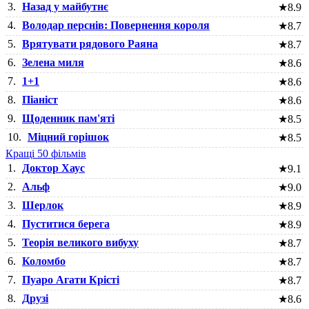
3.
Назад у майбутнє
★
8.9
4.
Володар перснів: Повернення короля
★
8.7
5.
Врятувати рядового Раяна
★
8.7
6.
Зелена миля
★
8.6
7.
1+1
★
8.6
8.
Піаніст
★
8.6
9.
Щоденник пам'яті
★
8.5
10.
Міцний горішок
★
8.5
Кращі 50 фільмів
1.
Доктор Хаус
★
9.1
2.
Альф
★
9.0
3.
Шерлок
★
8.9
4.
Пуститися берега
★
8.9
5.
Теорія великого вибуху
★
8.7
6.
Коломбо
★
8.7
7.
Пуаро Агати Крісті
★
8.7
8.
Друзі
★
8.6