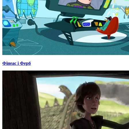
Фінеас і Ферб