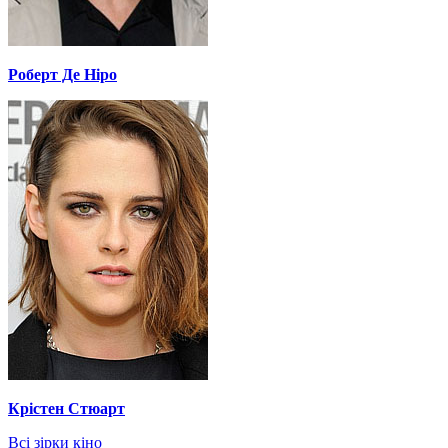
Роберт Де Ніро
Крістен Стюарт
Всі зірки кіно