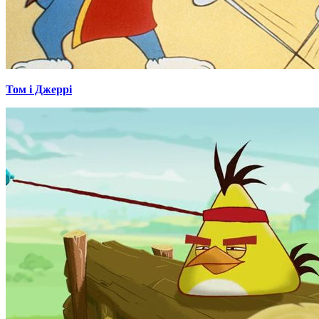
Том і Джеррі