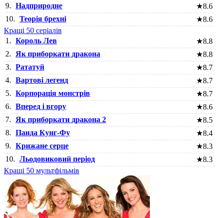
9.
Надприродне
★
8.6
10.
Теорія брехні
★
8.6
Кращі 50 серіалів
1.
Король Лев
★
8.8
2.
Як приборкати дракона
★
8.8
3.
Рататуй
★
8.7
4.
Вартові легенд
★
8.7
5.
Корпорація монстрів
★
8.7
6.
Вперед і вгору
★
8.6
7.
Як приборкати дракона 2
★
8.5
8.
Панда Кунг-Фу
★
8.4
9.
Крижане серце
★
8.3
10.
Льодовиковий період
★
8.3
Кращі 50 мультфільмів