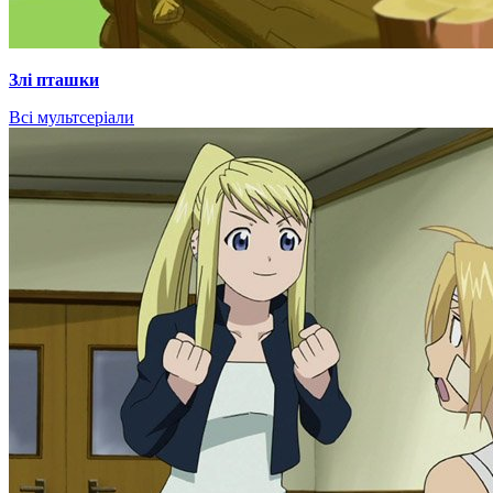
Злі пташки
Всі мультсеріали