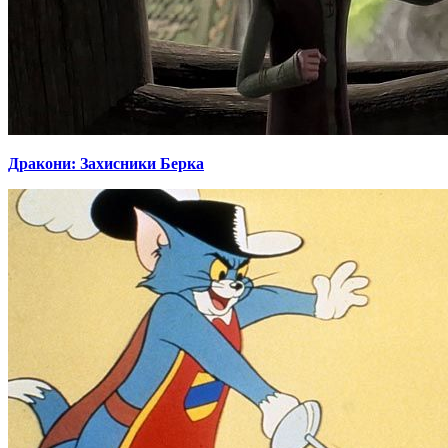
Дракони: Захисники Берка