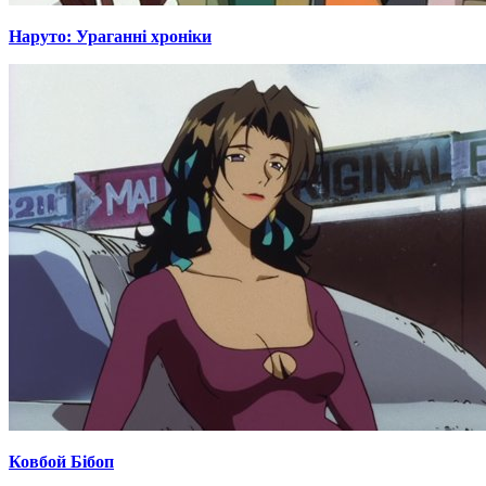
Наруто: Ураганні хроніки
Ковбой Бібоп