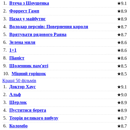
1.
Втеча з Шоушенка
★
9.1
2.
Форрест Гамп
★
8.9
3.
Назад у майбутнє
★
8.9
4.
Володар перснів: Повернення короля
★
8.7
5.
Врятувати рядового Раяна
★
8.7
6.
Зелена миля
★
8.6
7.
1+1
★
8.6
8.
Піаніст
★
8.6
9.
Щоденник пам'яті
★
8.5
10.
Міцний горішок
★
8.5
Кращі 50 фільмів
1.
Доктор Хаус
★
9.1
2.
Альф
★
9.0
3.
Шерлок
★
8.9
4.
Пуститися берега
★
8.9
5.
Теорія великого вибуху
★
8.7
6.
Коломбо
★
8.7