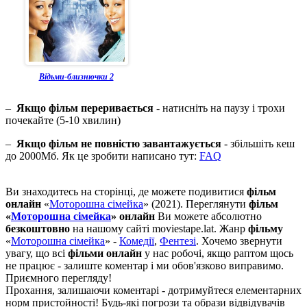
Відьми-близнючки 2
–
Якщо фільм переривається
- натисніть на паузу і трохи
почекайте (5-10 хвилин)
–
Якщо фільм не повністю завантажується
- збільшіть кеш
до 2000Мб. Як це зробити написано тут:
FAQ
Ви знаходитесь на сторінці, де можете подивитися
фільм
онлайн
«
Моторошна сімейка
» (2021). Переглянути
фільм
«
Моторошна сімейка
» онлайн
Ви можете абсолютно
безкоштовно
на нашому сайті moviestape.lat. Жанр
фільму
«
Моторошна сімейка
» -
Комедії
,
Фентезі
. Хочемо звернути
увагу, що всі
фільми онлайн
у нас робочі, якщо раптом щось
не працює - залиште коментар і ми обов'язково виправимо.
Приємного перегляду!
Прохання, залишаючи коментарі - дотримуйтеся елементарних
норм пристойності! Будь-які погрози та образи відвідувачів