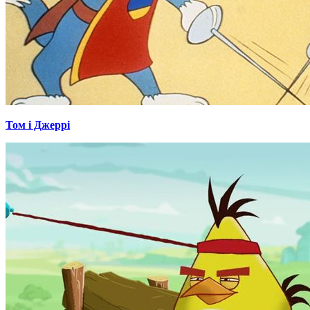
Том і Джеррі