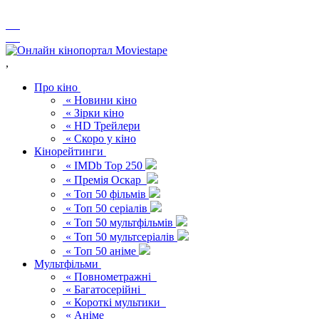
,
Про кіно
« Новини кіно
« Зірки кіно
« HD Трейлери
« Скоро у кіно
Кінорейтинги
« IMDb Top 250
« Премія Оскар
« Топ 50 фільмів
« Топ 50 серіалів
« Топ 50 мультфільмів
« Топ 50 мультсеріалів
« Топ 50 аніме
Мультфільми
« Повнометражні
« Багатосерійні
« Короткі мультики
« Аніме