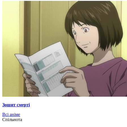
Зошит смерті
Всі аніме
Cпільнота