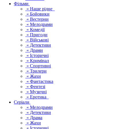
Фільми
« Наше рідне
« Бойовики
« Вестерни
« Мелодрами
« Комедії
« Пригоди
« Військові
« Детективи
« Драми
« Історичні
« Кримінал
« Спортивні
« Трилери
« Жахи
« Фантастика
« Фентезі
« Музичні
« Еротика
Серіали
« Мелодрами
« Детективи
« Драма
« Жахи
« Історичні