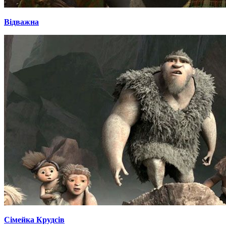
Відважна
Сімейка Крудсів