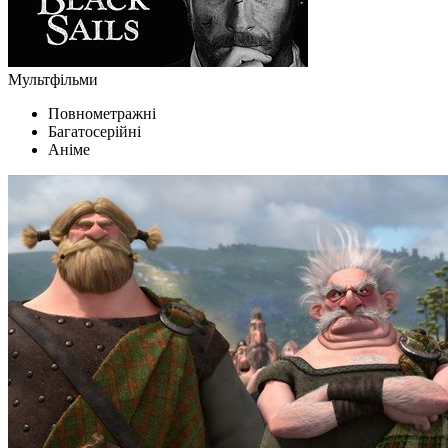
Мультфільми
Повнометражні
Багатосерійні
Аніме