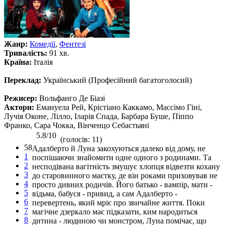
Жанр:
Комедії
,
Фентезі
Тривалість:
91 хв.
Країна:
Італія
Переклад:
Український (Професійний багатоголосий)
Режисер:
Вольфанго Де Біазі
Актори:
Емануела Рей, Крістіано Каккамо, Массімо Гіні,
Лучія Оконе, Лілло, Іларія Спада, Барбара Буше, Піппо
Франко, Сара Чокка, Вінченцо Себастьяні
5.8/10
(голосів: 11)
58
Адалберто й Луна закохуються далеко від дому, не
1
поспішаючи знайомити одне одного з родинами. Та
2
несподівана вагітність змушує хлопця відвезти кохану
3
до старовинного маєтку, де він роками приховував не
4
просто дивних родичів. Його батько - вампір, мати -
5
відьма, бабуся - привид, а сам Адалберто -
6
перевертень, який мріє про звичайне життя. Поки
7
магічне дзеркало має підказати, ким народиться
8
дитина - людиною чи монстром, Луна помічає, що