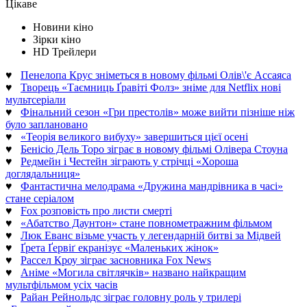
Цікаве
Новини кіно
Зірки кіно
HD Трейлери
♥
Пенелопа Крус зніметься в новому фільмі Олів\'є Ассаяса
♥
Творець «Таємниць Ґравіті Фолз» зніме для Netflix нові
мультсеріали
♥
Фінальний сезон «Гри престолів» може вийти пізніше ніж
було заплановано
♥
«Теорія великого вибуху» завершиться цієї осені
♥
Бенісіо Дель Торо зіграє в новому фільмі Олівера Стоуна
♥
Редмейн і Честейн зіграють у стрічці «Хороша
доглядальниця»
♥
Фантастична мелодрама «Дружина мандрівника в часі»
стане серіалом
♥
Fox розповість про листи смерті
♥
«Абатство Даунтон» стане повнометражним фільмом
♥
Люк Еванс візьме участь у легендарній битві за Мідвей
♥
Ґрета Ґервіґ екранізує «Маленьких жінок»
♥
Рассел Кроу зіграє засновника Fox News
♥
Аніме «Могила світлячків» названо найкращим
мультфільмом усіх часів
♥
Райан Рейнольдс зіграє головну роль у трилері