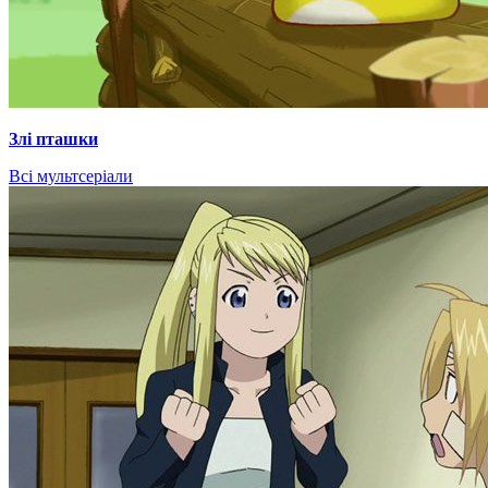
Злі пташки
Всі мультсеріали