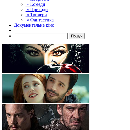
« Комедії
« Пригоди
« Трилери
« Фантастика
Документальне кіно
Пошук