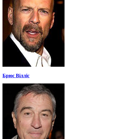
Брюс Вілліс