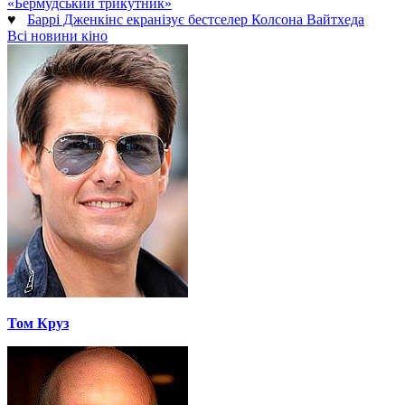
«Бермудський трикутник»
♥
Баррі Дженкінс екранізує бестселер Колсона Вайтхеда
Всі новини кіно
Том Круз