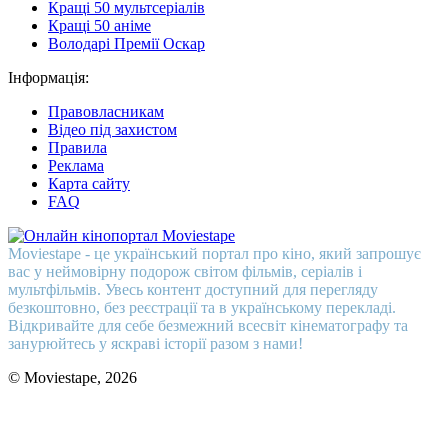
Кращі 50 мультсеріалів
Кращі 50 аніме
Володарі Премії Оскар
Інформація:
Правовласникам
Відео під захистом
Правила
Реклама
Карта сайту
FAQ
Moviestape - це український портал про кіно, який запрошує
вас у неймовірну подорож світом фільмів, серіалів і
мультфільмів. Увесь контент доступний для перегляду
безкоштовно, без реєстрації та в українському перекладі.
Відкривайте для себе безмежний всесвіт кінематографу та
занурюйтесь у яскраві історії разом з нами!
© Moviestape, 2026