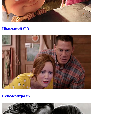
Нікчемний Я 3
Секс-контроль