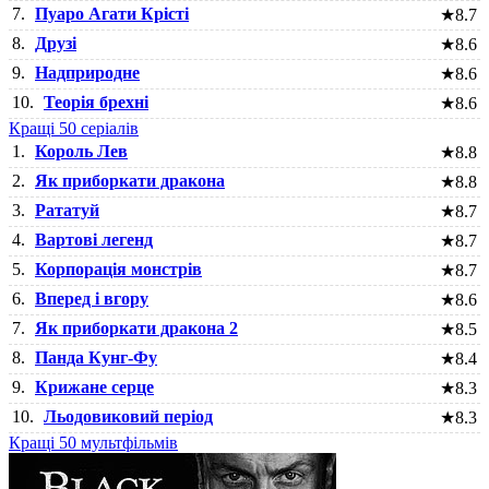
7.
Пуаро Агати Крісті
★
8.7
8.
Друзі
★
8.6
9.
Надприродне
★
8.6
10.
Теорія брехні
★
8.6
Кращі 50 серіалів
1.
Король Лев
★
8.8
2.
Як приборкати дракона
★
8.8
3.
Рататуй
★
8.7
4.
Вартові легенд
★
8.7
5.
Корпорація монстрів
★
8.7
6.
Вперед і вгору
★
8.6
7.
Як приборкати дракона 2
★
8.5
8.
Панда Кунг-Фу
★
8.4
9.
Крижане серце
★
8.3
10.
Льодовиковий період
★
8.3
Кращі 50 мультфільмів