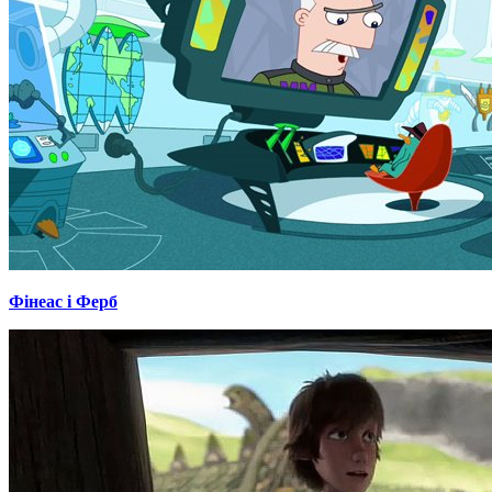
Фінеас і Ферб