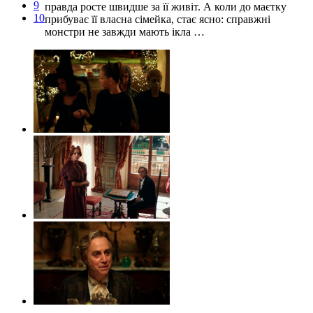
9
правда росте швидше за її живіт. А коли до маєтку
10
прибуває її власна сімейка, стає ясно: справжні
монстри не завжди мають ікла …