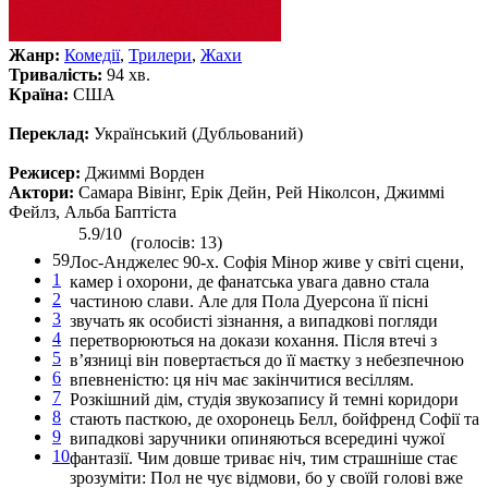
Жанр:
Комедії
,
Трилери
,
Жахи
Тривалість:
94 хв.
Країна:
США
Переклад:
Український (Дубльований)
Режисер:
Джиммі Ворден
Актори:
Самара Вівінг, Ерік Дейн, Рей Ніколсон, Джиммі
Фейлз, Альба Баптіста
5.9/10
(голосів: 13)
59
Лос-Анджелес 90-х. Софія Мінор живе у світі сцени,
1
камер і охорони, де фанатська увага давно стала
2
частиною слави. Але для Пола Дуерсона її пісні
3
звучать як особисті зізнання, а випадкові погляди
4
перетворюються на докази кохання. Після втечі з
5
в’язниці він повертається до її маєтку з небезпечною
6
впевненістю: ця ніч має закінчитися весіллям.
7
Розкішний дім, студія звукозапису й темні коридори
8
стають пасткою, де охоронець Белл, бойфренд Софії та
9
випадкові заручники опиняються всередині чужої
10
фантазії. Чим довше триває ніч, тим страшніше стає
зрозуміти: Пол не чує відмови, бо у своїй голові вже