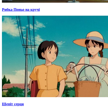
Рибка Поньо на кручі
Шепіт серця