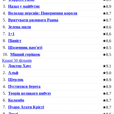
3.
Назад у майбутнє
★
8.9
4.
Володар перснів: Повернення короля
★
8.7
5.
Врятувати рядового Раяна
★
8.7
6.
Зелена миля
★
8.6
7.
1+1
★
8.6
8.
Піаніст
★
8.6
9.
Щоденник пам'яті
★
8.5
10.
Міцний горішок
★
8.5
Кращі 50 фільмів
1.
Доктор Хаус
★
9.1
2.
Альф
★
9.0
3.
Шерлок
★
8.9
4.
Пуститися берега
★
8.9
5.
Теорія великого вибуху
★
8.7
6.
Коломбо
★
8.7
7.
Пуаро Агати Крісті
★
8.7
8.
Друзі