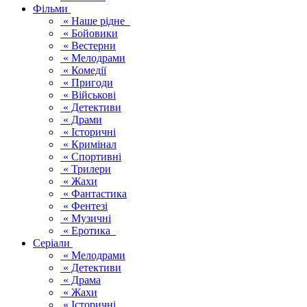
Фільми
« Наше рідне
« Бойовики
« Вестерни
« Мелодрами
« Комедії
« Пригоди
« Військові
« Детективи
« Драми
« Історичні
« Кримінал
« Спортивні
« Трилери
« Жахи
« Фантастика
« Фентезі
« Музичні
« Еротика
Серіали
« Мелодрами
« Детективи
« Драма
« Жахи
« Історичні