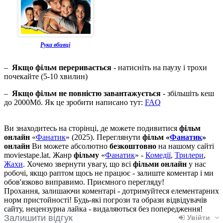
Рука вбивці
–
Якщо фільм переривається
- натисніть на паузу і трохи
почекайте (5-10 хвилин)
–
Якщо фільм не повністю завантажується
- збільшіть кеш
до 2000Мб. Як це зробити написано тут:
FAQ
Ви знаходитесь на сторінці, де можете подивитися
фільм
онлайн
«
Фанатик
» (2025). Переглянути
фільм «
Фанатик
»
онлайн
Ви можете абсолютно
безкоштовно
на нашому сайті
moviestape.lat. Жанр
фільму
«
Фанатик
» -
Комедії
,
Трилери
,
Жахи
. Хочемо звернути увагу, що всі
фільми онлайн
у нас
робочі, якщо раптом щось не працює - залиште коментар і ми
обов'язково виправимо. Приємного перегляду!
Прохання, залишаючи коментарі - дотримуйтеся елементарних
норм пристойності! Будь-які погрози та образи відвідувачів
сайту, нецензурна лайка - видаляються без попередження!