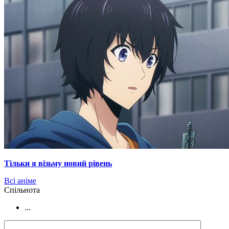
Тільки я візьму новий рівень
Всі аніме
Cпільнота
...