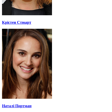
Крістен Стюарт
Наталі Портман