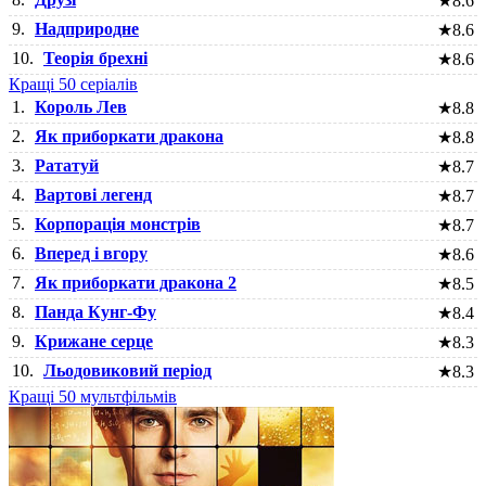
★
8.6
9.
Надприродне
★
8.6
10.
Теорія брехні
★
8.6
Кращі 50 серіалів
1.
Король Лев
★
8.8
2.
Як приборкати дракона
★
8.8
3.
Рататуй
★
8.7
4.
Вартові легенд
★
8.7
5.
Корпорація монстрів
★
8.7
6.
Вперед і вгору
★
8.6
7.
Як приборкати дракона 2
★
8.5
8.
Панда Кунг-Фу
★
8.4
9.
Крижане серце
★
8.3
10.
Льодовиковий період
★
8.3
Кращі 50 мультфільмів