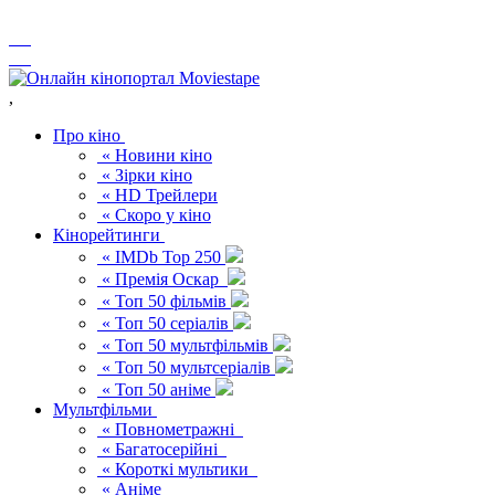
,
Про кіно
« Новини кіно
« Зірки кіно
« HD Трейлери
« Скоро у кіно
Кінорейтинги
« IMDb Top 250
« Премія Оскар
« Топ 50 фільмів
« Топ 50 серіалів
« Топ 50 мультфільмів
« Топ 50 мультсеріалів
« Топ 50 аніме
Мультфільми
« Повнометражні
« Багатосерійні
« Короткі мультики
« Аніме