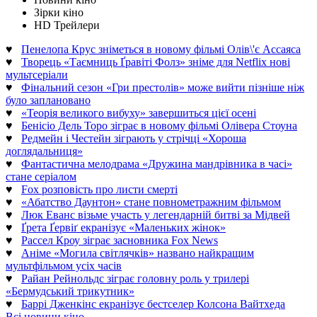
Зірки кіно
HD Трейлери
♥
Пенелопа Крус зніметься в новому фільмі Олів\'є Ассаяса
♥
Творець «Таємниць Ґравіті Фолз» зніме для Netflix нові
мультсеріали
♥
Фінальний сезон «Гри престолів» може вийти пізніше ніж
було заплановано
♥
«Теорія великого вибуху» завершиться цієї осені
♥
Бенісіо Дель Торо зіграє в новому фільмі Олівера Стоуна
♥
Редмейн і Честейн зіграють у стрічці «Хороша
доглядальниця»
♥
Фантастична мелодрама «Дружина мандрівника в часі»
стане серіалом
♥
Fox розповість про листи смерті
♥
«Абатство Даунтон» стане повнометражним фільмом
♥
Люк Еванс візьме участь у легендарній битві за Мідвей
♥
Ґрета Ґервіґ екранізує «Маленьких жінок»
♥
Рассел Кроу зіграє засновника Fox News
♥
Аніме «Могила світлячків» названо найкращим
мультфільмом усіх часів
♥
Райан Рейнольдс зіграє головну роль у трилері
«Бермудський трикутник»
♥
Баррі Дженкінс екранізує бестселер Колсона Вайтхеда
Всі новини кіно