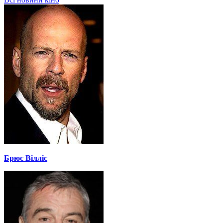
Брюс Вілліс