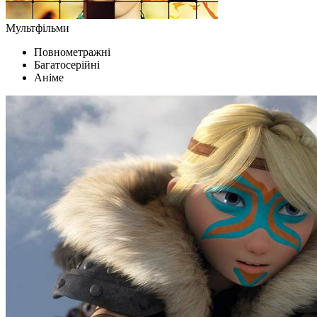
Мультфільми
Повнометражні
Багатосерійні
Аніме