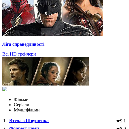
Ліга справедливості
Всі HD трейлери
Фільми
Серіали
Мультфільми
1.
Втеча з Шоушенка
★
9.1
2.
Форрест Гамп
★
8.9