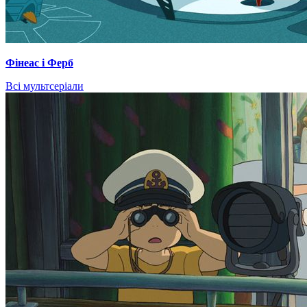
Фінеас і Ферб
Всі мультсеріали