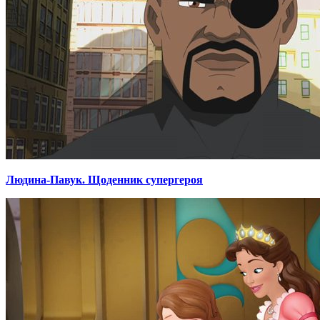
Людина-Павук. Щоденник супергероя