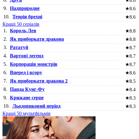
★
8.6
9.
Надприродне
★
8.6
10.
Теорія брехні
★
8.6
Кращі 50 серіалів
1.
Король Лев
★
8.8
2.
Як приборкати дракона
★
8.8
3.
Рататуй
★
8.7
4.
Вартові легенд
★
8.7
5.
Корпорація монстрів
★
8.7
6.
Вперед і вгору
★
8.6
7.
Як приборкати дракона 2
★
8.5
8.
Панда Кунг-Фу
★
8.4
9.
Крижане серце
★
8.3
10.
Льодовиковий період
★
8.3
Кращі 50 мультфільмів