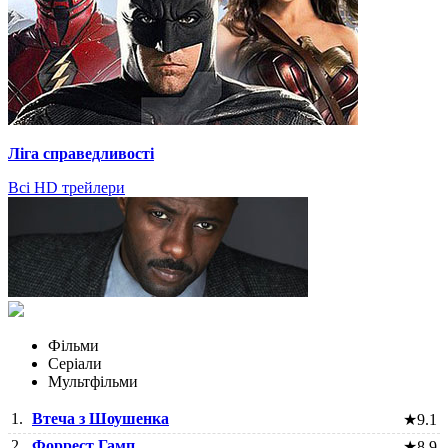
Ліга справедливості
Всі HD трейлери
Фільми
Серіали
Мультфільми
1.
Втеча з Шоушенка
★
9.1
2.
Форрест Гамп
★
8.9