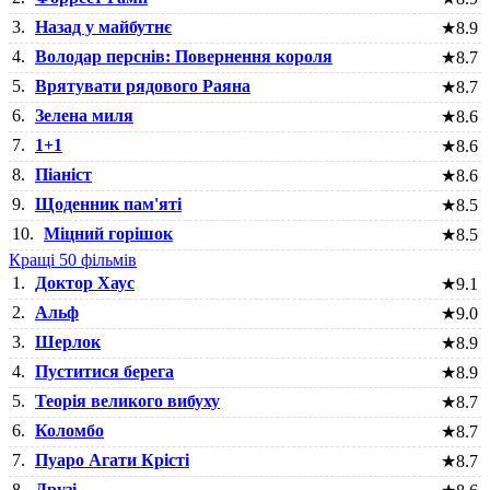
3.
Назад у майбутнє
★
8.9
4.
Володар перснів: Повернення короля
★
8.7
5.
Врятувати рядового Раяна
★
8.7
6.
Зелена миля
★
8.6
7.
1+1
★
8.6
8.
Піаніст
★
8.6
9.
Щоденник пам'яті
★
8.5
10.
Міцний горішок
★
8.5
Кращі 50 фільмів
1.
Доктор Хаус
★
9.1
2.
Альф
★
9.0
3.
Шерлок
★
8.9
4.
Пуститися берега
★
8.9
5.
Теорія великого вибуху
★
8.7
6.
Коломбо
★
8.7
7.
Пуаро Агати Крісті
★
8.7
8.
Друзі