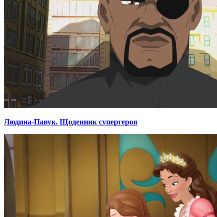
Людина-Павук. Щоденник супергероя