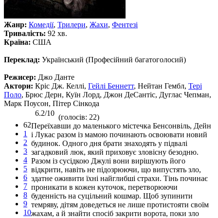
Жанр:
Комедії
,
Трилери
,
Жахи
,
Фентезі
Тривалість:
92 хв.
Країна:
США
Переклад:
Український (Професійний багатоголосий)
Режисер:
Джо Данте
Актори:
Кріс Дж. Келлі,
Гейлі Беннетт
, Нейтан Гембл,
Тері
Поло
, Брюс Дерн, Куїн Лорд, Джон ДеСантіс, Дуглас Чепман,
Марк Поусон, Пітер Сінкода
6.2/10
(голосів: 22)
62
Переїхавши до маленького містечка Бенсонвіль, Дейн
1
і Лукас разом із мамою починають освоювати новий
2
будинок. Одного дня брати знаходять у підвалі
3
загадковий люк, який приховує зловісну безодню.
4
Разом із сусідкою Джулі вони вирішують його
5
відкрити, навіть не підозрюючи, що випустять зло,
6
здатне оживити їхні найглибші страхи. Тінь починає
7
проникати в кожен куточок, перетворюючи
8
буденність на суцільний кошмар. Щоб зупинити
9
темряву, дітям доведеться не лише протистояти своїм
10
жахам, а й знайти спосіб закрити ворота, поки зло