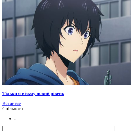
Тільки я візьму новий рівень
Всі аніме
Cпільнота
...