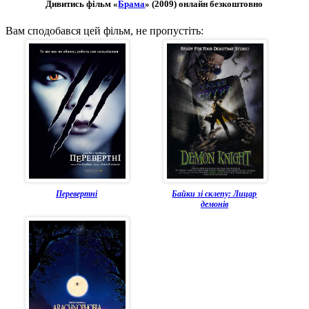
Дивитись фільм «
Брама
» (2009) онлайн безкоштовно
Вам сподобався цей фільм, не пропустіть:
Перевертні
Байки зі склепу: Лицар
демонів