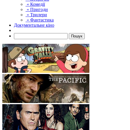
« Комедії
« Пригоди
« Трилери
« Фантастика
Документальне кіно
Пошук