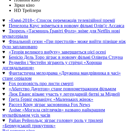
Зірки кіно
HD Трейлери
♥
«Еммі-2018»: Список переможців телевізійної премії
♥
Пенелопа Крус зніметься в новому фільмі Олів\'є Ассаяса
♥
Творець «Таємниць Ґравіті Фолз» зніме для Netflix нові
мультсеріали
♥
Фінальний сезон «Гри престолів» може вийти пізніше ніж
було заплановано
♥
«Теорія великого вибуху» завершиться цієї осені
♥
Бенісіо Дель Торо зіграє в новому фільмі Олівера Стоуна
♥
Редмейн і Честейн зіграють у стрічці «Хороша
доглядальниця»
♥
Фантастична мелодрама «Дружина мандрівника в часі»
стане серіалом
♥
Fox розповість про листи смерті
♥
«Абатство Даунтон» стане повнометражним фільмом
♥
Люк Еванс візьме участь у легендарній битві за Мідвей
♥
Ґрета Ґервіґ екранізує «Маленьких жінок»
♥
Рассел Кроу зіграє засновника Fox News
♥
Аніме «Могила світлячків» названо найкращим
мультфільмом усіх часів
♥
Райан Рейнольдс зіграє головну роль у трилері
«Бермудський трикутник»
Всі новини кіно