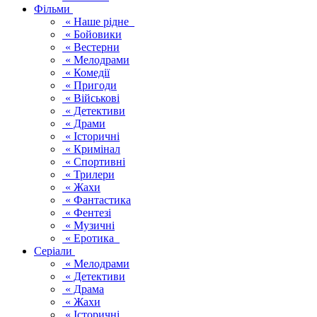
Фільми
« Наше рідне
« Бойовики
« Вестерни
« Мелодрами
« Комедії
« Пригоди
« Військові
« Детективи
« Драми
« Історичні
« Кримінал
« Спортивні
« Трилери
« Жахи
« Фантастика
« Фентезі
« Музичні
« Еротика
Серіали
« Мелодрами
« Детективи
« Драма
« Жахи
« Історичні