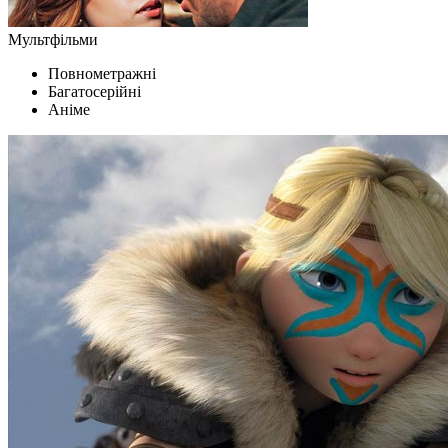
Мультфільми
Повнометражні
Багатосерійні
Аніме