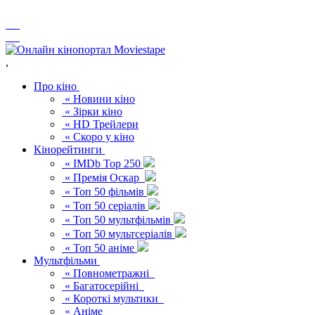
,
Про кіно
« Новини кіно
« Зірки кіно
« HD Трейлери
« Скоро у кіно
Кінорейтинги
« IMDb Top 250
« Премія Оскар
« Топ 50 фільмів
« Топ 50 серіалів
« Топ 50 мультфільмів
« Топ 50 мультсеріалів
« Топ 50 аніме
Мультфільми
« Повнометражні
« Багатосерійні
« Короткі мультики
« Аніме