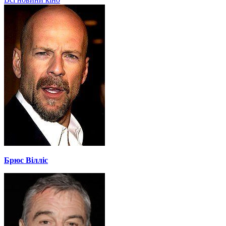
Брюс Вілліс