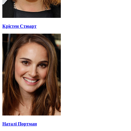
Крістен Стюарт
Наталі Портман