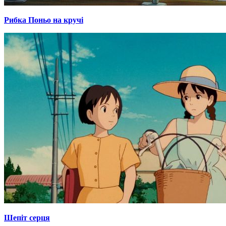
Рибка Поньо на кручі
Шепіт серця