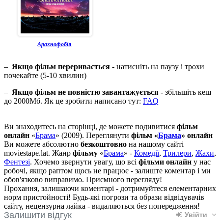
Арахнофобія
–
Якщо фільм переривається
- натисніть на паузу і трохи
почекайте (5-10 хвилин)
–
Якщо фільм не повністю завантажується
- збільшіть кеш
до 2000Мб. Як це зробити написано тут:
FAQ
Ви знаходитесь на сторінці, де можете подивитися
фільм
онлайн
«
Брама
» (2009). Переглянути
фільм «
Брама
» онлайн
Ви можете абсолютно
безкоштовно
на нашому сайті
moviestape.lat. Жанр
фільму
«
Брама
» -
Комедії
,
Трилери
,
Жахи
,
Фентезі
. Хочемо звернути увагу, що всі
фільми онлайн
у нас
робочі, якщо раптом щось не працює - залиште коментар і ми
обов'язково виправимо. Приємного перегляду!
Прохання, залишаючи коментарі - дотримуйтеся елементарних
норм пристойності! Будь-які погрози та образи відвідувачів
сайту, нецензурна лайка - видаляються без попередження!