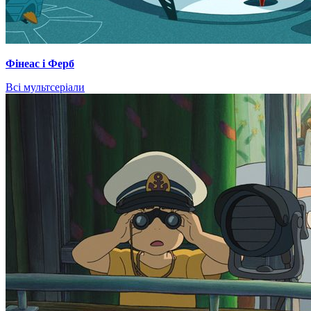
Фінеас і Ферб
Всі мультсеріали