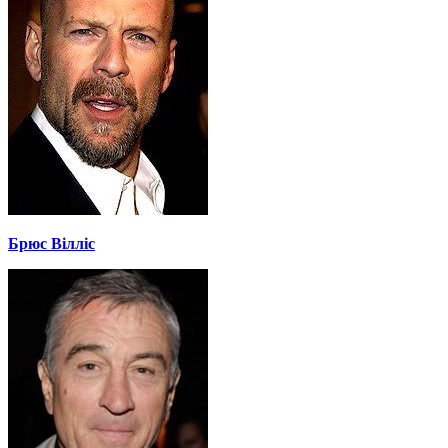
Брюс Вілліс