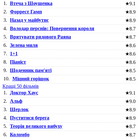
1.
Втеча з Шоушенка
★
9.1
2.
Форрест Гамп
★
8.9
3.
Назад у майбутнє
★
8.9
4.
Володар перснів: Повернення короля
★
8.7
5.
Врятувати рядового Раяна
★
8.7
6.
Зелена миля
★
8.6
7.
1+1
★
8.6
8.
Піаніст
★
8.6
9.
Щоденник пам'яті
★
8.5
10.
Міцний горішок
★
8.5
Кращі 50 фільмів
1.
Доктор Хаус
★
9.1
2.
Альф
★
9.0
3.
Шерлок
★
8.9
4.
Пуститися берега
★
8.9
5.
Теорія великого вибуху
★
8.7
6.
Коломбо
★
8.7