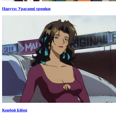
Наруто: Ураганні хроніки
Ковбой Бібоп