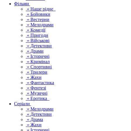
Фільми
« Наше рідне
« Бойовики
« Вестерни
« Мелодрами
« Комедії
« Пригоди
« Військові
« Детективи
« Драми
« Історичні
« Кримінал
« Спортивні
« Трилери
« Жахи
« Фантастика
« Фентезі
« Музичні
« Еротика
Серіали
« Мелодрами
« Детективи
« Драма
« Жахи
« Історичні