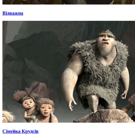
Відважна
Сімейка Крудсів