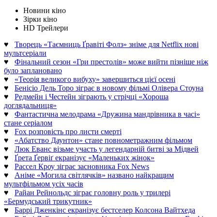
Новини кіно
Зірки кіно
HD Трейлери
♥
Творець «Таємниць Ґравіті Фолз» зніме для Netflix нові
мультсеріали
♥
Фінальний сезон «Гри престолів» може вийти пізніше ніж
було заплановано
♥
«Теорія великого вибуху» завершиться цієї осені
♥
Бенісіо Дель Торо зіграє в новому фільмі Олівера Стоуна
♥
Редмейн і Честейн зіграють у стрічці «Хороша
доглядальниця»
♥
Фантастична мелодрама «Дружина мандрівника в часі»
стане серіалом
♥
Fox розповість про листи смерті
♥
«Абатство Даунтон» стане повнометражним фільмом
♥
Люк Еванс візьме участь у легендарній битві за Мідвей
♥
Ґрета Ґервіґ екранізує «Маленьких жінок»
♥
Рассел Кроу зіграє засновника Fox News
♥
Аніме «Могила світлячків» названо найкращим
мультфільмом усіх часів
♥
Райан Рейнольдс зіграє головну роль у трилері
«Бермудський трикутник»
♥
Баррі Дженкінс екранізує бестселер Колсона Вайтхеда