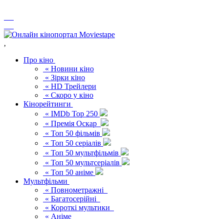
,
Про кіно
« Новини кіно
« Зірки кіно
« HD Трейлери
« Скоро у кіно
Кінорейтинги
« IMDb Top 250
« Премія Оскар
« Топ 50 фільмів
« Топ 50 серіалів
« Топ 50 мультфільмів
« Топ 50 мультсеріалів
« Топ 50 аніме
Мультфільми
« Повнометражні
« Багатосерійні
« Короткі мультики
« Аніме