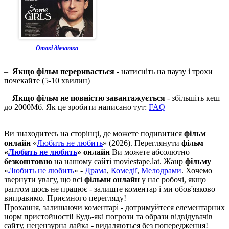
Отакі дівчатка
–
Якщо фільм переривається
- натисніть на паузу і трохи
почекайте (5-10 хвилин)
–
Якщо фільм не повністю завантажується
- збільшіть кеш
до 2000Мб. Як це зробити написано тут:
FAQ
Ви знаходитесь на сторінці, де можете подивитися
фільм
онлайн
«
Любить не любить
» (2026). Переглянути
фільм
«
Любить не любить
» онлайн
Ви можете абсолютно
безкоштовно
на нашому сайті moviestape.lat. Жанр
фільму
«
Любить не любить
» -
Драма
,
Комедії
,
Мелодрами
. Хочемо
звернути увагу, що всі
фільми онлайн
у нас робочі, якщо
раптом щось не працює - залиште коментар і ми обов'язково
виправимо. Приємного перегляду!
Прохання, залишаючи коментарі - дотримуйтеся елементарних
норм пристойності! Будь-які погрози та образи відвідувачів
сайту, нецензурна лайка - видаляються без попередження!