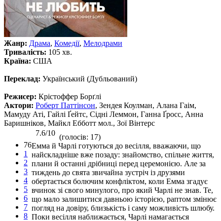
Жанр:
Драма
,
Комедії
,
Мелодрами
Тривалість:
105 хв.
Країна:
США
Переклад:
Український (Дубльований)
Режисер:
Крістоффер Борґлі
Актори:
Роберт Паттінсон
, Зендея Коулман, Алана Гаім,
Мамуду Аті, Гайлі Ґейтс, Сідні Леммон, Ганна Ґросс, Анна
Баришніков, Майкл Ебботт мол., Зої Вінтерс
7.6/10
(голосів: 17)
76
Емма й Чарлі готуються до весілля, вважаючи, що
1
найскладніше вже позаду: знайомство, спільне життя,
2
плани й останні дрібниці перед церемонією. Але за
3
тиждень до свята звичайна зустріч із друзями
4
обертається болючим конфліктом, коли Емма згадує
5
вчинок зі свого минулого, про який Чарлі не знав. Те,
6
що мало залишитися давньою історією, раптом змінює
7
погляд на довіру, близькість і саму можливість шлюбу.
8
Поки весілля наближається, Чарлі намагається