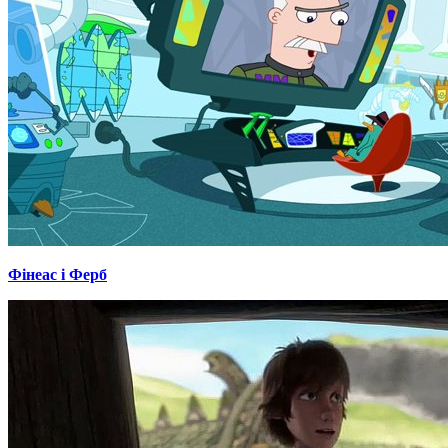
Фінеас і Ферб