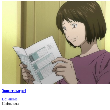
Зошит смерті
Всі аніме
Cпільнота