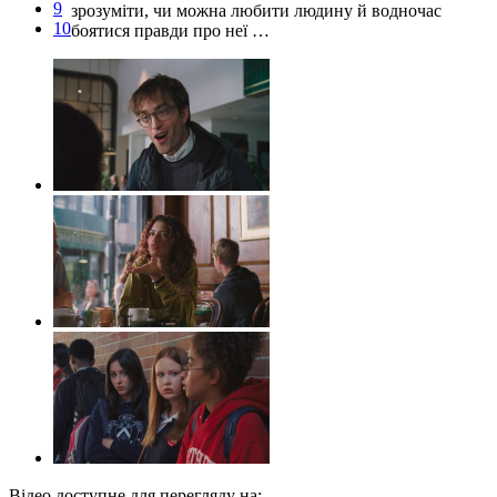
9
зрозуміти, чи можна любити людину й водночас
10
боятися правди про неї …
Відео доступне для перегляду на: