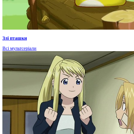
Злі пташки
Всі мультсеріали