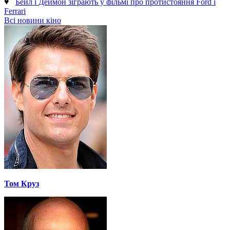
♥
Бейл і Деймон зіграють у фільмі про протистояння Ford і
Ferrari
Всі новини кіно
Том Круз