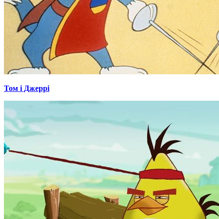
Том і Джеррі