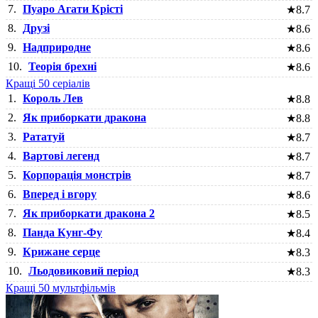
7.
Пуаро Агати Крісті
★
8.7
8.
Друзі
★
8.6
9.
Надприродне
★
8.6
10.
Теорія брехні
★
8.6
Кращі 50 серіалів
1.
Король Лев
★
8.8
2.
Як приборкати дракона
★
8.8
3.
Рататуй
★
8.7
4.
Вартові легенд
★
8.7
5.
Корпорація монстрів
★
8.7
6.
Вперед і вгору
★
8.6
7.
Як приборкати дракона 2
★
8.5
8.
Панда Кунг-Фу
★
8.4
9.
Крижане серце
★
8.3
10.
Льодовиковий період
★
8.3
Кращі 50 мультфільмів