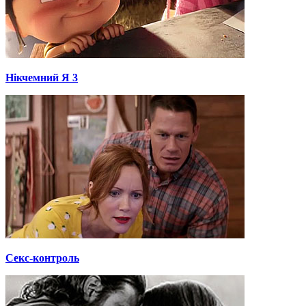
Нікчемний Я 3
Секс-контроль