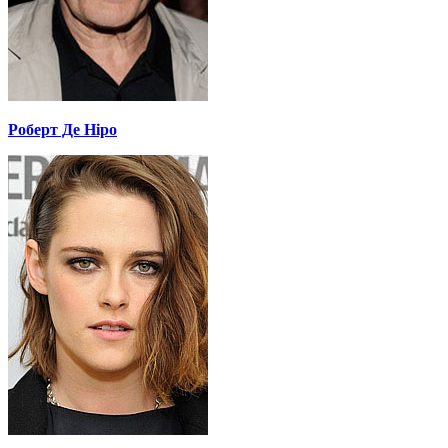
Роберт Де Ніро