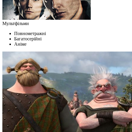
Мультфільми
Повнометражні
Багатосерійні
Аніме