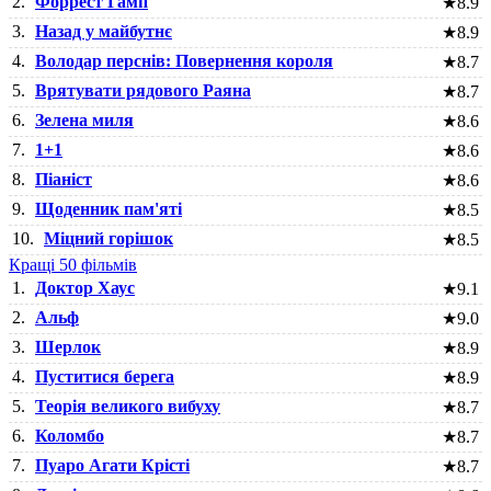
2.
Форрест Гамп
★
8.9
3.
Назад у майбутнє
★
8.9
4.
Володар перснів: Повернення короля
★
8.7
5.
Врятувати рядового Раяна
★
8.7
6.
Зелена миля
★
8.6
7.
1+1
★
8.6
8.
Піаніст
★
8.6
9.
Щоденник пам'яті
★
8.5
10.
Міцний горішок
★
8.5
Кращі 50 фільмів
1.
Доктор Хаус
★
9.1
2.
Альф
★
9.0
3.
Шерлок
★
8.9
4.
Пуститися берега
★
8.9
5.
Теорія великого вибуху
★
8.7
6.
Коломбо
★
8.7
7.
Пуаро Агати Крісті
★
8.7