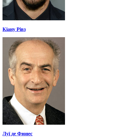
Кіану Рівз
Луї де Фюнес