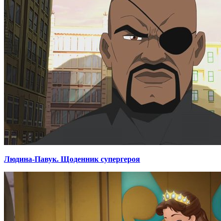
Людина-Павук. Щоденник супергероя