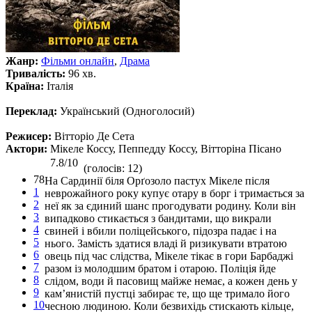
Жанр:
Фільми онлайн
,
Драма
Тривалість:
96 хв.
Країна:
Італія
Переклад:
Український (Одноголосий)
Режисер:
Вітторіо Де Сета
Актори:
Мікеле Коссу, Пеппедду Коссу, Вітторіна Пісано
7.8/10
(голосів: 12)
78
На Сардинії біля Орґозоло пастух Мікеле після
1
неврожайного року купує отару в борг і тримається за
2
неї як за єдиний шанс прогодувати родину. Коли він
3
випадково стикається з бандитами, що викрали
4
свиней і вбили поліцейського, підозра падає і на
5
нього. Замість здатися владі й ризикувати втратою
6
овець під час слідства, Мікеле тікає в гори Барбаджі
7
разом із молодшим братом і отарою. Поліція йде
8
слідом, води й пасовищ майже немає, а кожен день у
9
кам’янистій пустці забирає те, що ще тримало його
10
чесною людиною. Коли безвихідь стискають кільце,