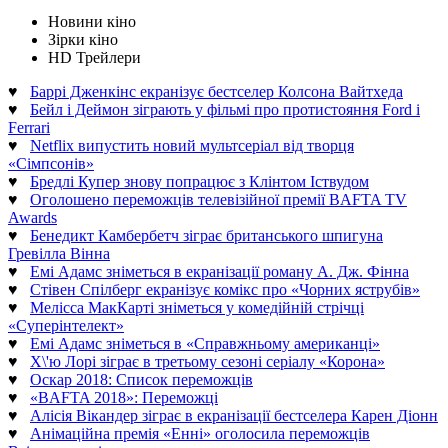
Новини кіно
Зірки кіно
HD Трейлери
♥
Баррі Дженкінс екранізує бестселер Колсона Вайтхеда
♥
Бейл і Деймон зіграють у фільмі про протистояння Ford і
Ferrari
♥
Netflix випустить новий мультсеріал від творця
«Сімпсонів»
♥
Бредлі Купер знову попрацює з Клінтом Іствудом
♥
Оголошено переможців телевізійної премії BAFTA TV
Awards
♥
Бенедикт Камбербетч зіграє британського шпигуна
Гревілла Вінна
♥
Емі Адамс зніметься в екранізації роману А. Дж. Фінна
♥
Стівен Спілберг екранізує комікс про «Чорних яструбів»
♥
Мелісса МакКарті зніметься у комедійній стрічці
«Суперінтелект»
♥
Емі Адамс зніметься в «Справжньому американці»
♥
Х\'ю Лорі зіграє в третьому сезоні серіалу «Корона»
♥
Оскар 2018: Список переможців
♥
«BAFTA 2018»: Переможці
♥
Алісія Вікандер зіграє в екранізації бестселера Карен Діонн
♥
Анімаційна премія «Енні» оголосила переможців