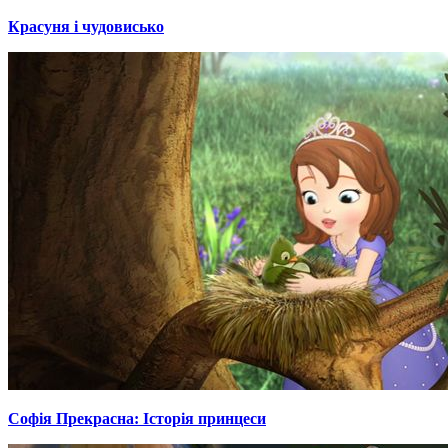
Красуня і чудовисько
Софія Прекрасна: Історія принцеси