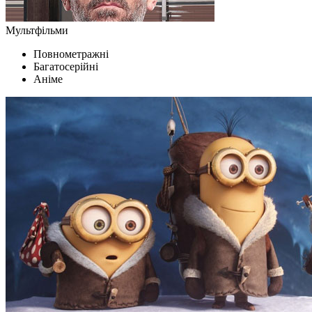
Мультфільми
Повнометражні
Багатосерійні
Аніме