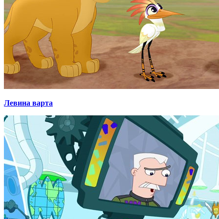
Левина варта