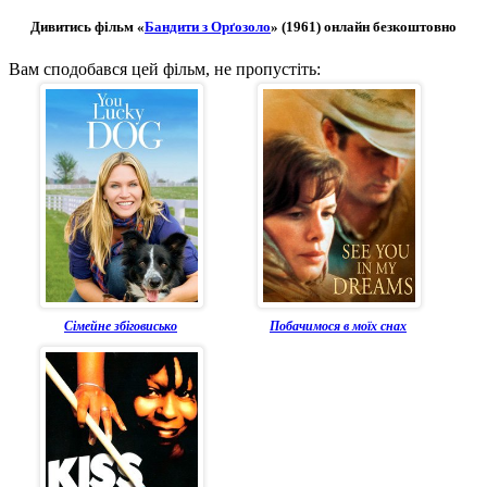
Дивитись фільм «
Бандити з Орґозоло
» (1961) онлайн безкоштовно
Вам сподобався цей фільм, не пропустіть:
Сімейне збіговисько
Побачимося в моїх снах