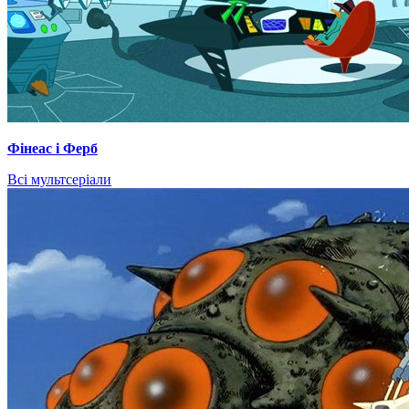
Фінеас і Ферб
Всі мультсеріали