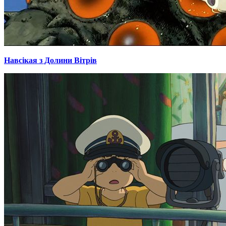
Навсікая з Долини Вітрів