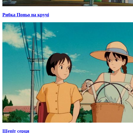
Рибка Поньо на кручі
Шепіт серця