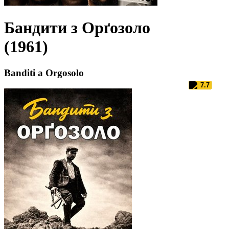
Бандити з Орґозоло
(1961)
Banditi a Orgosolo
7.7