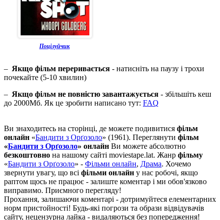
Поцілуйчик
–
Якщо фільм переривається
- натисніть на паузу і трохи
почекайте (5-10 хвилин)
–
Якщо фільм не повністю завантажується
- збільшіть кеш
до 2000Мб. Як це зробити написано тут:
FAQ
Ви знаходитесь на сторінці, де можете подивитися
фільм
онлайн
«
Бандити з Орґозоло
» (1961). Переглянути
фільм
«
Бандити з Орґозоло
» онлайн
Ви можете абсолютно
безкоштовно
на нашому сайті moviestape.lat. Жанр
фільму
«
Бандити з Орґозоло
» -
Фільми онлайн
,
Драма
. Хочемо
звернути увагу, що всі
фільми онлайн
у нас робочі, якщо
раптом щось не працює - залиште коментар і ми обов'язково
виправимо. Приємного перегляду!
Прохання, залишаючи коментарі - дотримуйтеся елементарних
норм пристойності! Будь-які погрози та образи відвідувачів
сайту, нецензурна лайка - видаляються без попередження!