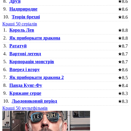
8.
Друзі
★
8.6
9.
Надприродне
★
8.6
10.
Теорія брехні
★
8.6
Кращі 50 серіалів
1.
Король Лев
★
8.8
2.
Як приборкати дракона
★
8.8
3.
Рататуй
★
8.7
4.
Вартові легенд
★
8.7
5.
Корпорація монстрів
★
8.7
6.
Вперед і вгору
★
8.6
7.
Як приборкати дракона 2
★
8.5
8.
Панда Кунг-Фу
★
8.4
9.
Крижане серце
★
8.3
10.
Льодовиковий період
★
8.3
Кращі 50 мультфільмів