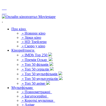
,
Про кіно
« Новини кіно
« Зірки кіно
« HD Трейлери
« Скоро у кіно
Кінорейтинги
« IMDb Top 250
« Премія Оскар
« Топ 50 фільмів
« Топ 50 серіалів
« Топ 50 мультфільмів
« Топ 50 мультсеріалів
« Топ 50 аніме
Мультфільми
« Повнометражні
« Багатосерійні
« Короткі мультики
« Аніме