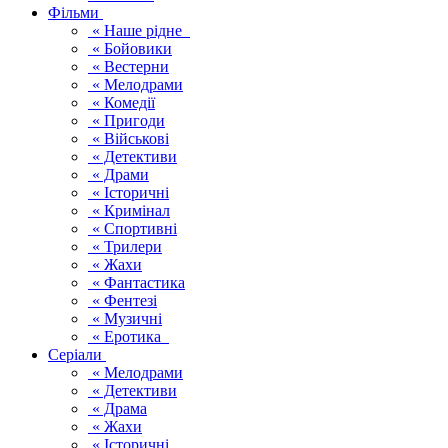
Фільми
« Наше рідне
« Бойовики
« Вестерни
« Мелодрами
« Комедії
« Пригоди
« Військові
« Детективи
« Драми
« Історичні
« Кримінал
« Спортивні
« Трилери
« Жахи
« Фантастика
« Фентезі
« Музичні
« Еротика
Серіали
« Мелодрами
« Детективи
« Драма
« Жахи
« Історичні