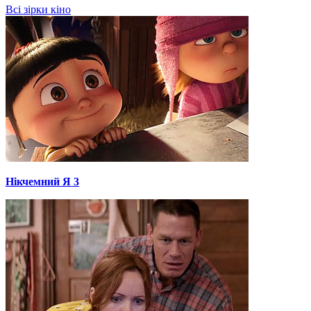
Всі зірки кіно
Нікчемний Я 3