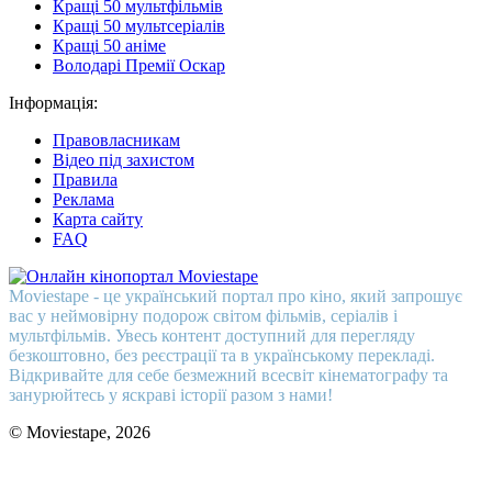
Кращі 50 мультфільмів
Кращі 50 мультсеріалів
Кращі 50 аніме
Володарі Премії Оскар
Інформація:
Правовласникам
Відео під захистом
Правила
Реклама
Карта сайту
FAQ
Moviestape - це український портал про кіно, який запрошує
вас у неймовірну подорож світом фільмів, серіалів і
мультфільмів. Увесь контент доступний для перегляду
безкоштовно, без реєстрації та в українському перекладі.
Відкривайте для себе безмежний всесвіт кінематографу та
занурюйтесь у яскраві історії разом з нами!
© Moviestape, 2026