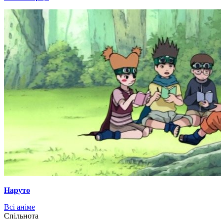
Наруто
Всі аніме
Cпільнота