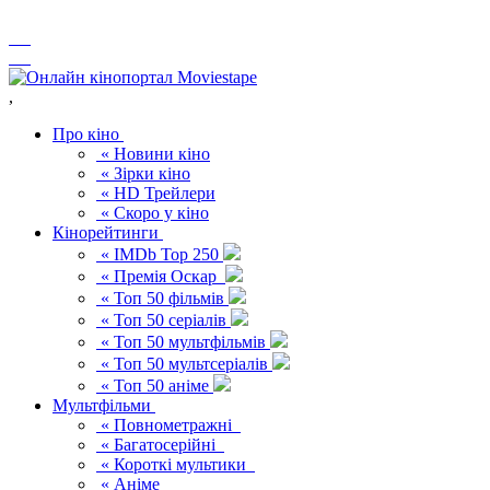
,
Про кіно
« Новини кіно
« Зірки кіно
« HD Трейлери
« Скоро у кіно
Кінорейтинги
« IMDb Top 250
« Премія Оскар
« Топ 50 фільмів
« Топ 50 серіалів
« Топ 50 мультфільмів
« Топ 50 мультсеріалів
« Топ 50 аніме
Мультфільми
« Повнометражні
« Багатосерійні
« Короткі мультики
« Аніме