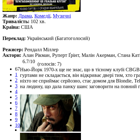
Жанр:
Драма
,
Комедії
,
Музичні
Тривалість:
102 хв.
Країна:
США
Переклад:
Український (Багатоголосий)
Режисер:
Рендалл Міллер
Актори:
Алан Рікман, Руперт Ґрінт, Малін Акерман, Стана Каті
6.7/10
(голосів: 7)
67
Нью-Йорк 1970-х ще не знає, що в тісному клубі CBGB с
1
гуртами не складається, він відкриває двері тим, хто гр
2
ніхто не сприймає серйозно, стає домом для Blondie, Tel
3
на людину, що дала панку шанс заговорити на повний 
4
5
6
7
8
9
10