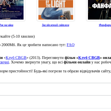
ок на віки
Засліплений світлом
Фанфар
екайте (5-10 хвилин)
о 2000Мб. Як це зробити написано тут:
FAQ
йн
«
Клуб CBGB
» (2013). Переглянути
фільм «
Клуб CBGB
» онл
зичні
. Хочемо звернути увагу, що всі
фільми онлайн
у нас робоч
рм пристойності! Будь-які погрози та образи відвідувачів сайту