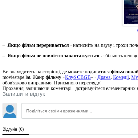
Р
–
Якщо фільм переривається
- натисніть на паузу і трохи поч
–
Якщо фільм не повністю завантажується
- збільшіть кеш д
Ви знаходитесь на сторінці, де можете подивитися
фільм онла
moviestape.lat. Жанр
фільму
«
Клуб CBGB
» -
Драма
,
Комедії
,
Му
обов'язково виправимо. Приємного перегляду!
Прохання, залишаючи коментарі - дотримуйтеся елементарних но