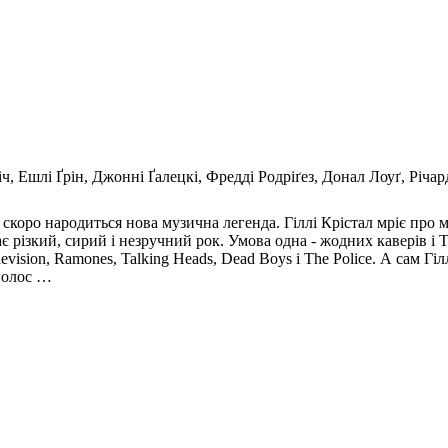
ч, Ешлі Ґрін, Джонні Ґалецкі, Фредді Родріґез, Донал Лоуґ, Річар
коро народиться нова музична легенда. Гіллі Крістал мріє про м
ає різкий, сирий і незручний рок. Умова одна - жодних каверів і Т
evision, Ramones, Talking Heads, Dead Boys і The Police. А сам Г
голос …