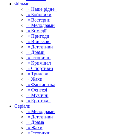
Фільми
« Наше рідне
« Бойовики
« Вестерни
« Мелодрами
« Комедії
« Пригоди
« Військові
« Детективи
« Драми
« Історичні
« Кримінал
« Спортивні
« Трилери
« Жахи
« Фантастика
« Фентезі
« Музичні
« Еротика
Серіали
« Мелодрами
« Детективи
« Драма
« Жахи
« Історичні