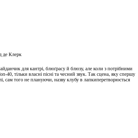
д де Клерк
айданчик для кантрі, блюґрасу й блюзу, але коли з потрібними
оп-40, тільки власні пісні та чесний звук. Так сцена, яку спершу
іллі, сам того не плануючи, назву клубу в лапкиперетворюється