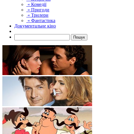
« Комедії
« Пригоди
« Трилери
« Фантастика
Документальне кіно
Пошук