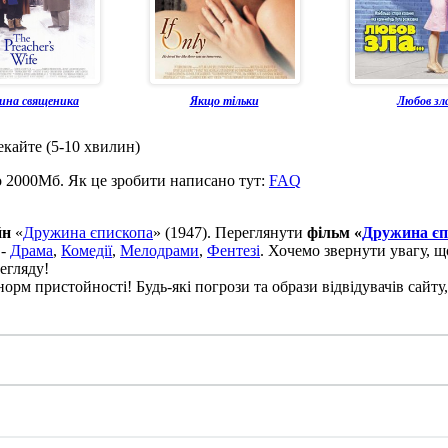
ина священика
Якщо тільки
Любов зл
екайте (5-10 хвилин)
о 2000Мб. Як це зробити написано тут:
FAQ
йн
«
Дружина єпископа
» (1947). Переглянути
фільм «
Дружина єп
 -
Драма
,
Комедії
,
Мелодрами
,
Фентезі
. Хочемо звернути увагу, щ
егляду!
рм пристойності! Будь-які погрози та образи відвідувачів сайту