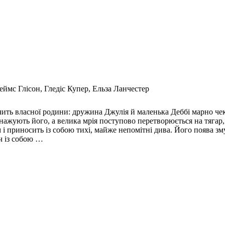
еймс Глісон, Гледіс Купер, Ельза Ланчестер
чить власної родини: дружина Джулія й маленька Деббі марно чек
ажують його, а велика мрія поступово перетворюється на тягар, щ
 і приносить із собою тихі, майже непомітні дива. Його поява з
уч із собою …