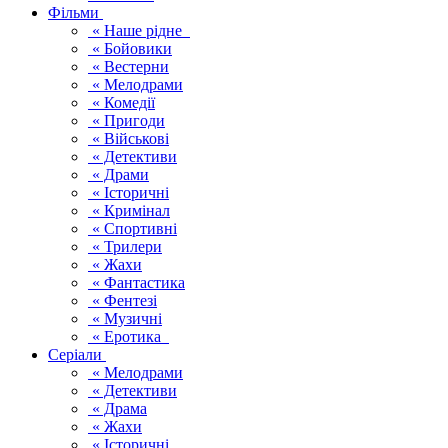
Фільми
« Наше рідне
« Бойовики
« Вестерни
« Мелодрами
« Комедії
« Пригоди
« Військові
« Детективи
« Драми
« Історичні
« Кримінал
« Спортивні
« Трилери
« Жахи
« Фантастика
« Фентезі
« Музичні
« Еротика
Серіали
« Мелодрами
« Детективи
« Драма
« Жахи
« Історичні