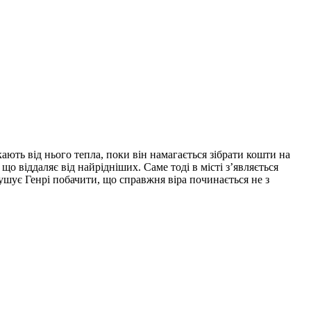
ають від нього тепла, поки він намагається зібрати кошти на
о віддаляє від найрідніших. Саме тоді в місті з’являється
мушує Генрі побачити, що справжня віра починається не з