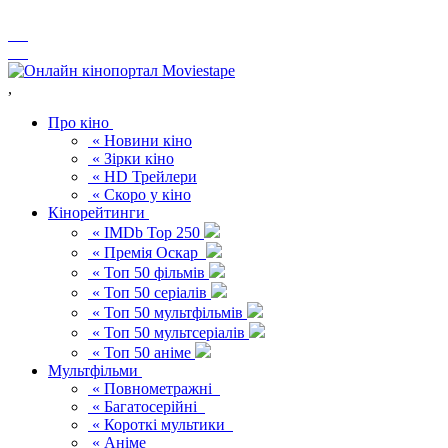
,
Про кіно
« Новини кіно
« Зірки кіно
« HD Трейлери
« Скоро у кіно
Кінорейтинги
« IMDb Top 250
« Премія Оскар
« Топ 50 фільмів
« Топ 50 серіалів
« Топ 50 мультфільмів
« Топ 50 мультсеріалів
« Топ 50 аніме
Мультфільми
« Повнометражні
« Багатосерійні
« Короткі мультики
« Аніме