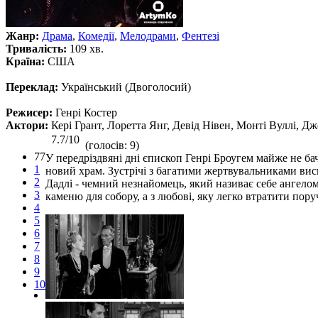
Жанр:
Драма
,
Комедії
,
Мелодрами
,
Фентезі
Тривалість:
109 хв.
Країна:
США
Переклад:
Український (Двоголосий)
Режисер:
Генрі Костер
Актори:
Кері Грант, Лоретта Янг, Девід Нівен, Монті Вуллі, Дж
7.7/10
(голосів: 9)
77
У передріздвяні дні єпископ Генрі Броугем майже не ба
1
новий храм. Зустрічі з багатими жертвувальниками висн
2
Дадлі - чемний незнайомець, який називає себе ангелом
3
каменю для собору, а з любові, яку легко втратити пор
4
5
6
7
8
9
10