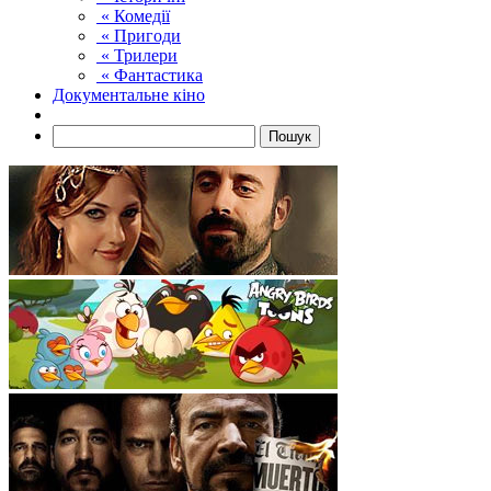
« Комедії
« Пригоди
« Трилери
« Фантастика
Документальне кіно
Пошук