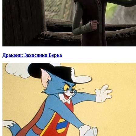
Дракони: Захисники Берка