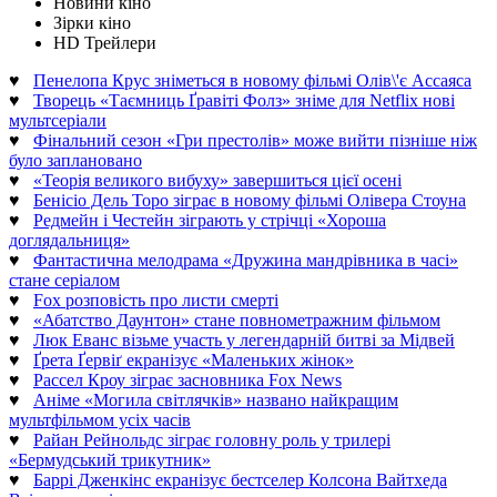
Новини кіно
Зірки кіно
HD Трейлери
♥
Пенелопа Крус зніметься в новому фільмі Олів\'є Ассаяса
♥
Творець «Таємниць Ґравіті Фолз» зніме для Netflix нові
мультсеріали
♥
Фінальний сезон «Гри престолів» може вийти пізніше ніж
було заплановано
♥
«Теорія великого вибуху» завершиться цієї осені
♥
Бенісіо Дель Торо зіграє в новому фільмі Олівера Стоуна
♥
Редмейн і Честейн зіграють у стрічці «Хороша
доглядальниця»
♥
Фантастична мелодрама «Дружина мандрівника в часі»
стане серіалом
♥
Fox розповість про листи смерті
♥
«Абатство Даунтон» стане повнометражним фільмом
♥
Люк Еванс візьме участь у легендарній битві за Мідвей
♥
Ґрета Ґервіґ екранізує «Маленьких жінок»
♥
Рассел Кроу зіграє засновника Fox News
♥
Аніме «Могила світлячків» названо найкращим
мультфільмом усіх часів
♥
Райан Рейнольдс зіграє головну роль у трилері
«Бермудський трикутник»
♥
Баррі Дженкінс екранізує бестселер Колсона Вайтхеда