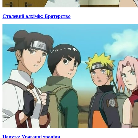
Сталевий алхімік: Братерство
Наруто: Ураганні хроніки