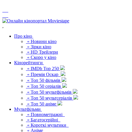
,
Про кіно
« Новини кіно
« Зірки кіно
« HD Трейлери
« Скоро у кіно
Кінорейтинги
« IMDb Top 250
« Премія Оскар
« Топ 50 фільмів
« Топ 50 серіалів
« Топ 50 мультфільмів
« Топ 50 мультсеріалів
« Топ 50 аніме
Мультфільми
« Повнометражні
« Багатосерійні
« Короткі мультики
« Аніме