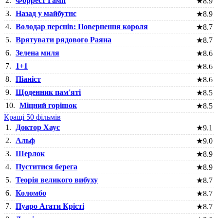
2.
Форрест Гамп
★
8.9
3.
Назад у майбутнє
★
8.9
4.
Володар перснів: Повернення короля
★
8.7
5.
Врятувати рядового Раяна
★
8.7
6.
Зелена миля
★
8.6
7.
1+1
★
8.6
8.
Піаніст
★
8.6
9.
Щоденник пам'яті
★
8.5
10.
Міцний горішок
★
8.5
Кращі 50 фільмів
1.
Доктор Хаус
★
9.1
2.
Альф
★
9.0
3.
Шерлок
★
8.9
4.
Пуститися берега
★
8.9
5.
Теорія великого вибуху
★
8.7
6.
Коломбо
★
8.7
7.
Пуаро Агати Крісті
★
8.7