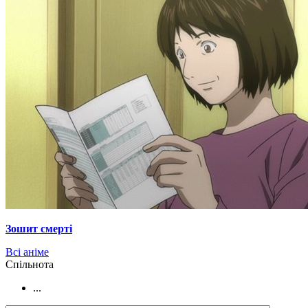
Зошит смерті
Всі аніме
Cпільнота
...