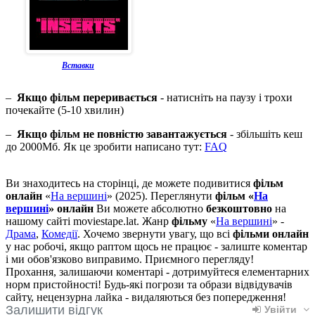
Вставки
–
Якщо фільм переривається
- натисніть на паузу і трохи
почекайте (5-10 хвилин)
–
Якщо фільм не повністю завантажується
- збільшіть кеш
до 2000Мб. Як це зробити написано тут:
FAQ
Ви знаходитесь на сторінці, де можете подивитися
фільм
онлайн
«
На вершині
» (2025). Переглянути
фільм «
На
вершині
» онлайн
Ви можете абсолютно
безкоштовно
на
нашому сайті moviestape.lat. Жанр
фільму
«
На вершині
» -
Драма
,
Комедії
. Хочемо звернути увагу, що всі
фільми онлайн
у нас робочі, якщо раптом щось не працює - залиште коментар
і ми обов'язково виправимо. Приємного перегляду!
Прохання, залишаючи коментарі - дотримуйтеся елементарних
норм пристойності! Будь-які погрози та образи відвідувачів
сайту, нецензурна лайка - видаляються без попередження!