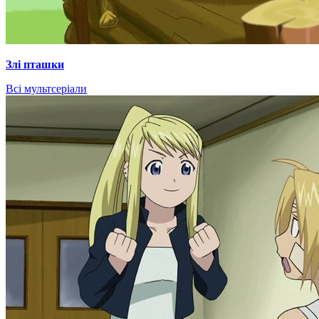
Злі пташки
Всі мультсеріали