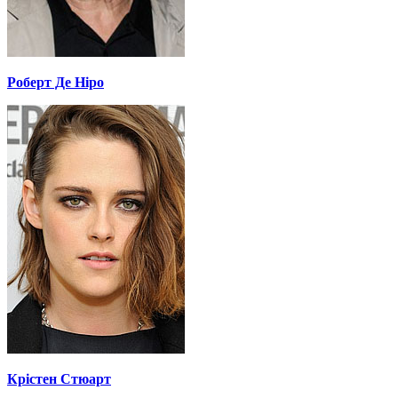
Роберт Де Ніро
Крістен Стюарт