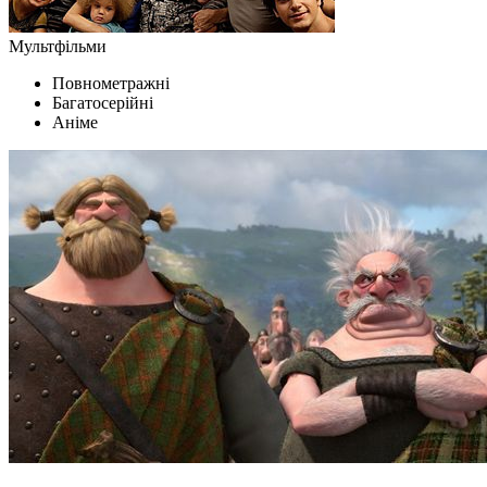
Мультфільми
Повнометражні
Багатосерійні
Аніме