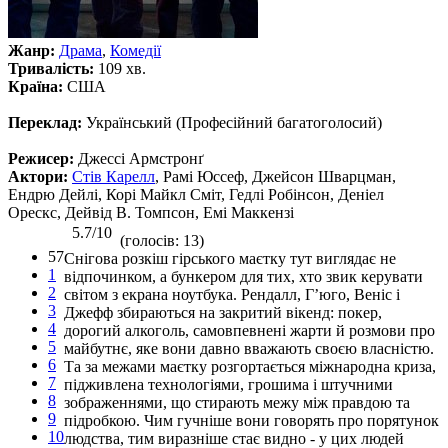
Жанр:
Драма
,
Комедії
Тривалість:
109 хв.
Країна:
США
Переклад:
Український (Професійний багатоголосий)
Режисер:
Джессі Армстронґ
Актори:
Стів Карелл
, Рамі Юссеф, Джейсон Шварцман,
Ендрю Дейлі, Корі Майкл Сміт, Гедлі Робінсон, Деніел
Орескс, Дейвід В. Томпсон, Емі Маккензі
5.7/10
(голосів: 13)
57
Снігова розкіш гірського маєтку тут виглядає не
1
відпочинком, а бункером для тих, хто звик керувати
2
світом з екрана ноутбука. Рендалл, Г’юго, Веніс і
3
Джефф збираються на закритий вікенд: покер,
4
дорогий алкоголь, самовпевнені жарти й розмови про
5
майбутнє, яке вони давно вважають своєю власністю.
6
Та за межами маєтку розгортається міжнародна криза,
7
підживлена технологіями, грошима і штучними
8
зображеннями, що стирають межу між правдою та
9
підробкою. Чим гучніше вони говорять про порятунок
10
людства, тим виразніше стає видно - у цих людей