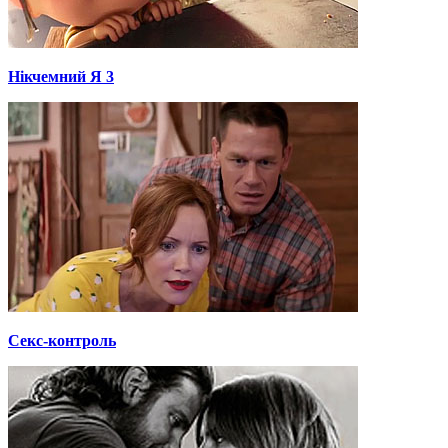
Нікчемний Я 3
Секс-контроль