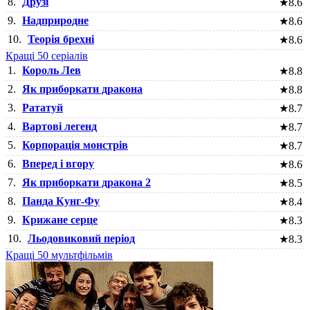
8.
Друзі
★
8.6
9.
Надприродне
★
8.6
10.
Теорія брехні
★
8.6
Кращі 50 серіалів
1.
Король Лев
★
8.8
2.
Як приборкати дракона
★
8.8
3.
Рататуй
★
8.7
4.
Вартові легенд
★
8.7
5.
Корпорація монстрів
★
8.7
6.
Вперед і вгору
★
8.6
7.
Як приборкати дракона 2
★
8.5
8.
Панда Кунг-Фу
★
8.4
9.
Крижане серце
★
8.3
10.
Льодовиковий період
★
8.3
Кращі 50 мультфільмів