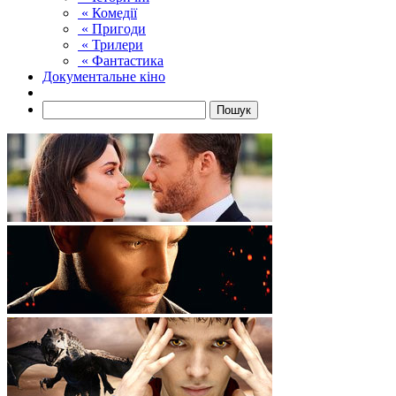
« Комедії
« Пригоди
« Трилери
« Фантастика
Документальне кіно
Пошук