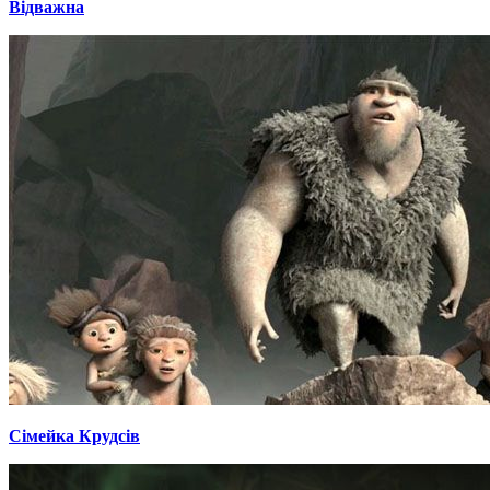
Відважна
Сімейка Крудсів