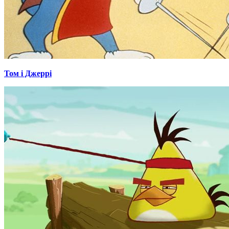
Том і Джеррі