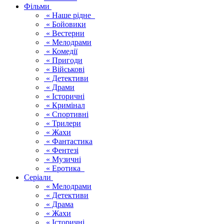
Фільми
« Наше рідне
« Бойовики
« Вестерни
« Мелодрами
« Комедії
« Пригоди
« Військові
« Детективи
« Драми
« Історичні
« Кримінал
« Спортивні
« Трилери
« Жахи
« Фантастика
« Фентезі
« Музичні
« Еротика
Серіали
« Мелодрами
« Детективи
« Драма
« Жахи
« Історичні