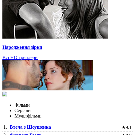
Народження зірки
Всі HD трейлери
Фільми
Серіали
Мультфільми
1.
Втеча з Шоушенка
★
9.1