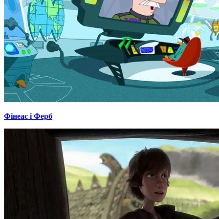
Фінеас і Ферб