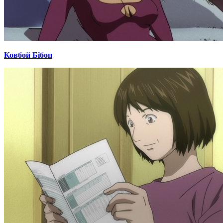
Ковбой Бібоп