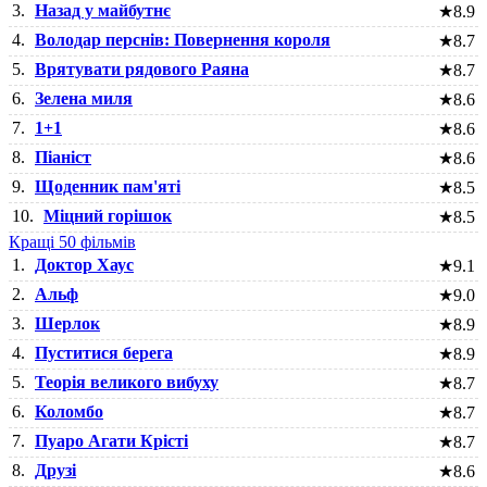
3.
Назад у майбутнє
★
8.9
4.
Володар перснів: Повернення короля
★
8.7
5.
Врятувати рядового Раяна
★
8.7
6.
Зелена миля
★
8.6
7.
1+1
★
8.6
8.
Піаніст
★
8.6
9.
Щоденник пам'яті
★
8.5
10.
Міцний горішок
★
8.5
Кращі 50 фільмів
1.
Доктор Хаус
★
9.1
2.
Альф
★
9.0
3.
Шерлок
★
8.9
4.
Пуститися берега
★
8.9
5.
Теорія великого вибуху
★
8.7
6.
Коломбо
★
8.7
7.
Пуаро Агати Крісті
★
8.7
8.
Друзі
★
8.6