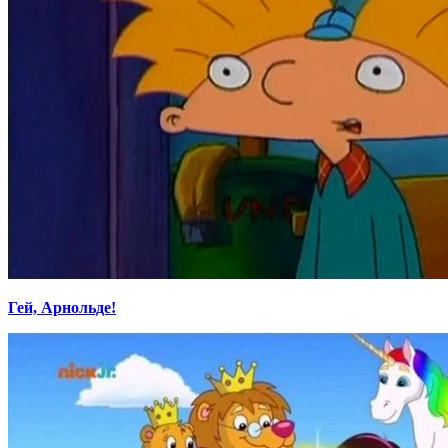
Гей, Арнольде!