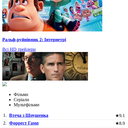
Ральф-руйнівник 2: Інтернетрі
Всі HD трейлери
Фільми
Серіали
Мультфільми
1.
Втеча з Шоушенка
★
9.1
2.
Форрест Гамп
★
8.9