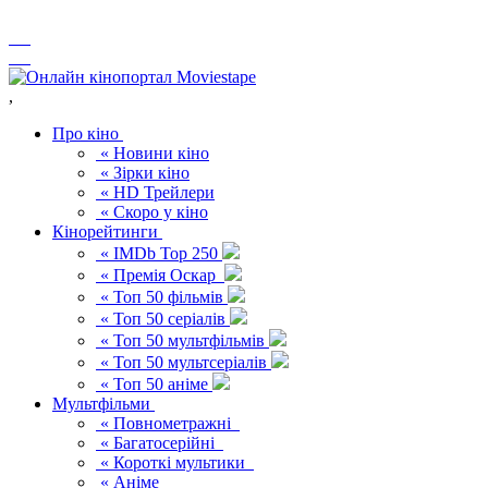
,
Про кіно
« Новини кіно
« Зірки кіно
« HD Трейлери
« Скоро у кіно
Кінорейтинги
« IMDb Top 250
« Премія Оскар
« Топ 50 фільмів
« Топ 50 серіалів
« Топ 50 мультфільмів
« Топ 50 мультсеріалів
« Топ 50 аніме
Мультфільми
« Повнометражні
« Багатосерійні
« Короткі мультики
« Аніме