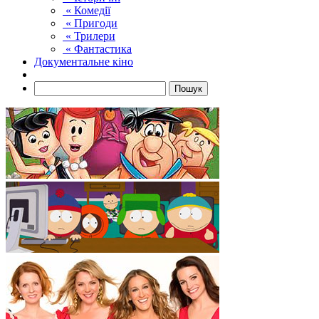
« Комедії
« Пригоди
« Трилери
« Фантастика
Документальне кіно
Пошук