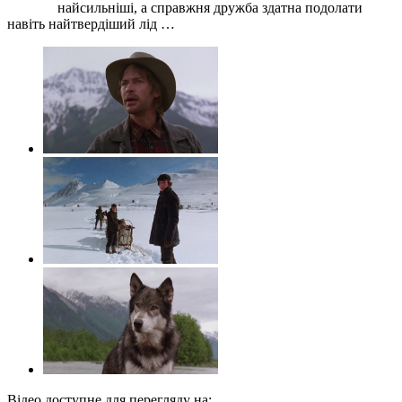
найсильніші, а справжня дружба здатна подолати
навіть найтвердіший лід …
Відео доступне для перегляду на: