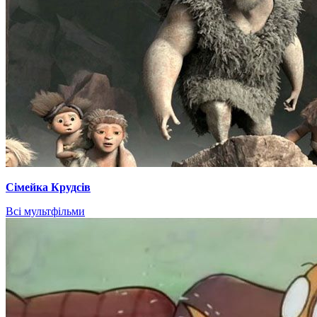
Сімейка Крудсів
Всі мультфільми