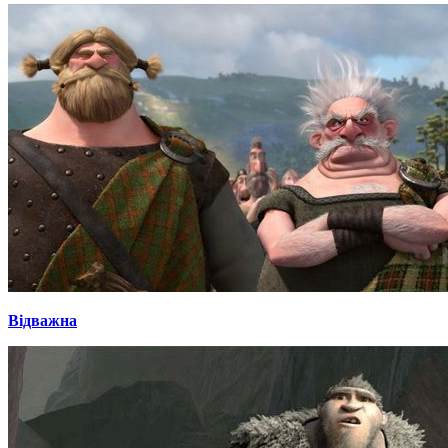
Відважна