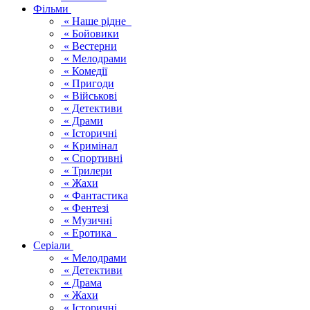
Фільми
« Наше рідне
« Бойовики
« Вестерни
« Мелодрами
« Комедії
« Пригоди
« Військові
« Детективи
« Драми
« Історичні
« Кримінал
« Спортивні
« Трилери
« Жахи
« Фантастика
« Фентезі
« Музичні
« Еротика
Серіали
« Мелодрами
« Детективи
« Драма
« Жахи
« Історичні