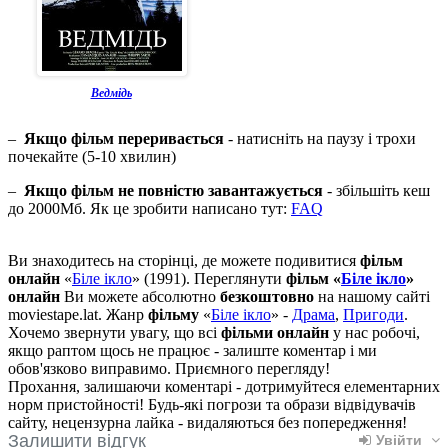
Ведмідь
–
Якщо фільм переривається
- натисніть на паузу і трохи
почекайте (5-10 хвилин)
–
Якщо фільм не повністю завантажується
- збільшіть кеш
до 2000Мб. Як це зробити написано тут:
FAQ
Ви знаходитесь на сторінці, де можете подивитися
фільм
онлайн
«
Біле ікло
» (1991). Переглянути
фільм «
Біле ікло
»
онлайн
Ви можете абсолютно
безкоштовно
на нашому сайті
moviestape.lat. Жанр
фільму
«
Біле ікло
» -
Драма
,
Пригоди
.
Хочемо звернути увагу, що всі
фільми онлайн
у нас робочі,
якщо раптом щось не працює - залиште коментар і ми
обов'язково виправимо. Приємного перегляду!
Прохання, залишаючи коментарі - дотримуйтеся елементарних
норм пристойності! Будь-які погрози та образи відвідувачів
сайту, нецензурна лайка - видаляються без попередження!