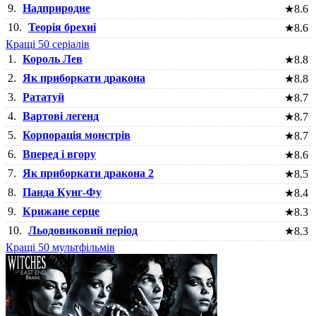
9.
Надприродне
★
8.6
10.
Теорія брехні
★
8.6
Кращі 50 серіалів
1.
Король Лев
★
8.8
2.
Як приборкати дракона
★
8.8
3.
Рататуй
★
8.7
4.
Вартові легенд
★
8.7
5.
Корпорація монстрів
★
8.7
6.
Вперед і вгору
★
8.6
7.
Як приборкати дракона 2
★
8.5
8.
Панда Кунг-Фу
★
8.4
9.
Крижане серце
★
8.3
10.
Льодовиковий період
★
8.3
Кращі 50 мультфільмів