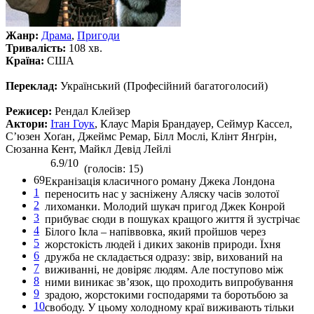
Жанр:
Драма
,
Пригоди
Тривалість:
108 хв.
Країна:
США
Переклад:
Український (Професійний багатоголосий)
Режисер:
Рендал Клейзер
Актори:
Ітан Гоук
, Клаус Марія Брандауер, Сеймур Кассел,
С’юзен Хоґан, Джеймс Ремар, Білл Мослі, Клінт Янґрін,
Сюзанна Кент, Майкл Девід Лейлі
6.9/10
(голосів: 15)
69
Екранізація класичного роману Джека Лондона
1
переносить нас у засніжену Аляску часів золотої
2
лихоманки. Молодий шукач пригод Джек Конрой
3
прибуває сюди в пошуках кращого життя й зустрічає
4
Білого Ікла – напіввовка, який пройшов через
5
жорстокість людей і диких законів природи. Їхня
6
дружба не складається одразу: звір, вихований на
7
виживанні, не довіряє людям. Але поступово між
8
ними виникає зв’язок, що проходить випробування
9
зрадою, жорстокими господарями та боротьбою за
10
свободу. У цьому холодному краї виживають тільки