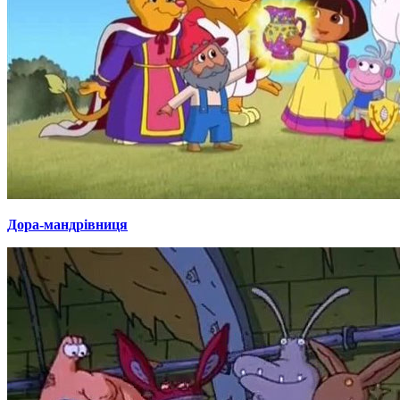
Дора-мандрівниця