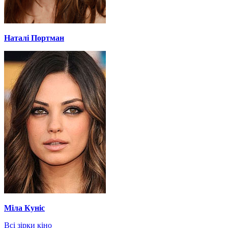
Наталі Портман
Міла Куніс
Всі зірки кіно