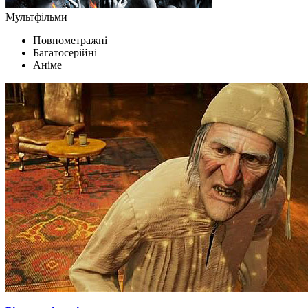
Мультфільми
Повнометражні
Багатосерійні
Аніме