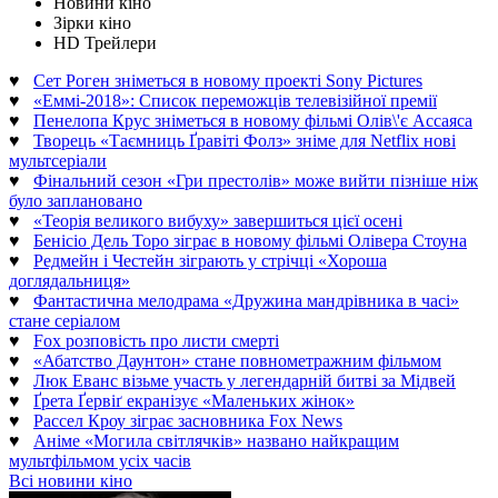
Новини кіно
Зірки кіно
HD Трейлери
♥
Сет Роген зніметься в новому проекті Sony Pictures
♥
«Еммі-2018»: Список переможців телевізійної премії
♥
Пенелопа Крус зніметься в новому фільмі Олів\'є Ассаяса
♥
Творець «Таємниць Ґравіті Фолз» зніме для Netflix нові
мультсеріали
♥
Фінальний сезон «Гри престолів» може вийти пізніше ніж
було заплановано
♥
«Теорія великого вибуху» завершиться цієї осені
♥
Бенісіо Дель Торо зіграє в новому фільмі Олівера Стоуна
♥
Редмейн і Честейн зіграють у стрічці «Хороша
доглядальниця»
♥
Фантастична мелодрама «Дружина мандрівника в часі»
стане серіалом
♥
Fox розповість про листи смерті
♥
«Абатство Даунтон» стане повнометражним фільмом
♥
Люк Еванс візьме участь у легендарній битві за Мідвей
♥
Ґрета Ґервіґ екранізує «Маленьких жінок»
♥
Рассел Кроу зіграє засновника Fox News
♥
Аніме «Могила світлячків» названо найкращим
мультфільмом усіх часів
Всі новини кіно