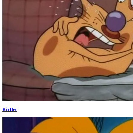
КітПес