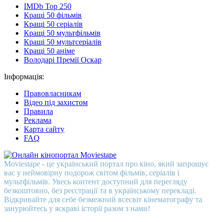
IMDb Top 250
Кращі 50 фільмів
Кращі 50 серіалів
Кращі 50 мультфільмів
Кращі 50 мультсеріалів
Кращі 50 аніме
Володарі Премії Оскар
Інформація:
Правовласникам
Відео під захистом
Правила
Реклама
Карта сайту
FAQ
Moviestape - це український портал про кіно, який запрошує
вас у неймовірну подорож світом фільмів, серіалів і
мультфільмів. Увесь контент доступний для перегляду
безкоштовно, без реєстрації та в українському перекладі.
Відкривайте для себе безмежний всесвіт кінематографу та
занурюйтесь у яскраві історії разом з нами!