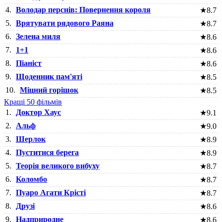
4.
Володар перснів: Повернення короля
★
8.7
5.
Врятувати рядового Раяна
★
8.7
6.
Зелена миля
★
8.6
7.
1+1
★
8.6
8.
Піаніст
★
8.6
9.
Щоденник пам'яті
★
8.5
10.
Міцний горішок
★
8.5
Кращі 50 фільмів
1.
Доктор Хаус
★
9.1
2.
Альф
★
9.0
3.
Шерлок
★
8.9
4.
Пуститися берега
★
8.9
5.
Теорія великого вибуху
★
8.7
6.
Коломбо
★
8.7
7.
Пуаро Агати Крісті
★
8.7
8.
Друзі
★
8.6
9.
Надприродне
★
8.6