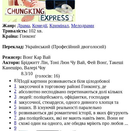
Жанр:
Драма
,
Комедії
,
Кримінал
,
Мелодрами
Тривалість:
102 хв.
Країна:
Гонконґ
Переклад:
Український (Професійний двоголосий)
Режисер:
Вонґ Кар Вай
Актори:
Бріджитт Лін, Тоні Люн Чу Вай, Фей Вонґ, Такеші
Канешіро, Валері Чоу
8.3/10
(голосів: 16)
83
Події картини розвиваються біля цілодобової
1
закусочної в торговому районі Гонконгу, де
2
абсолютно несподівано перетинаються долі кількох
3
людей: поліцейського, офіціантки, господаря
4
закусочної, стюардеси, одного дивного хлопця та
5
інших. В існуючій реальності паралельно
6
розвиваються дві романтичні історії, в яких фігурують
7
два поліцейських, які не мають навіть імен. Вони не
8
схожі один на одного, але обидва мріють про любов ...
9