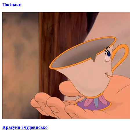
Посіпаки
Красуня і чудовисько