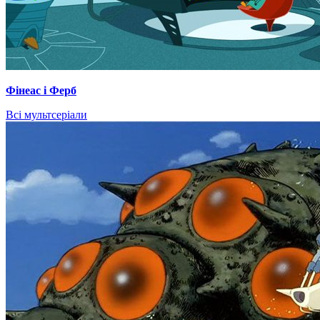
Фінеас і Ферб
Всі мультсеріали