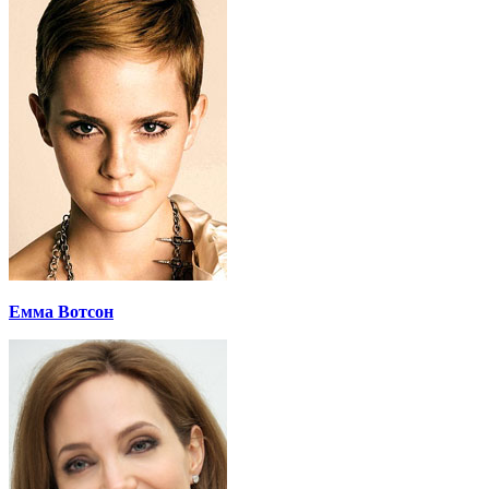
Емма Вотсон