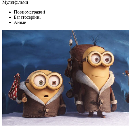
Мультфільми
Повнометражні
Багатосерійні
Аніме