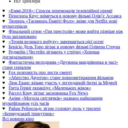
HD Трейлери
♥
«Еммі-2018»: Список переможців телевізійної премії
♥
Пенелопа Крус зніметься в новому фільмі Олів\'є Ассаяса
♥
Творець «Таємниць Ґравіті Фолз» зніме для Netflix нові
мультсеріали
♥
Фінальний сезон «Гри престолів» може вийти пізніше ніж
було заплановано
♥
«Теорія великого вибуху» завершиться цієї осені
♥
Бенісіо Дель Торо зіграє в новому фільмі Олівера Стоуна
♥
Редмейн і Честейн зіграють у стрічці «Хороша
доглядальниця»
♥
Фантастична мелодрама «Дружина мандрівника в часі»
стане серіалом
♥
Fox розповість про листи смерті
♥
«Абатство Даунтон» стане повнометражним фільмом
♥
Люк Еванс візьме участь у легендарній битві за Мідвей
♥
Ґрета Ґервіґ екранізує «Маленьких жінок»
♥
Рассел Кроу зіграє засновника Fox News
♥
Аніме «Могила світлячків» названо найкращим
мультфільмом усіх часів
♥
Райан Рейнольдс зіграє головну роль у трилері
«Бермудський трикутник»
Всі новини кіно