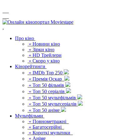
,
Про кіно
« Новини кіно
« Зірки кіно
« HD Трейлери
« Скоро у кіно
Кінорейтинги
« IMDb Top 250
« Премія Оскар
« Топ 50 фільмів
« Топ 50 серіалів
« Топ 50 мультфільмів
« Топ 50 мультсеріалів
« Топ 50 аніме
Мультфільми
« Повнометражні
« Багатосерійні
« Короткі мультики
« Аніме