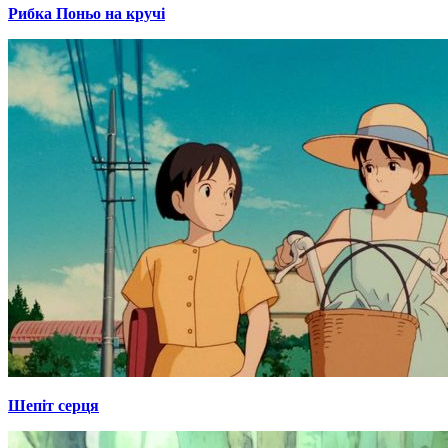
Рибка Поньо на кручі
Шепіт серця