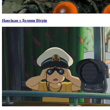
Навсікая з Долини Вітрів