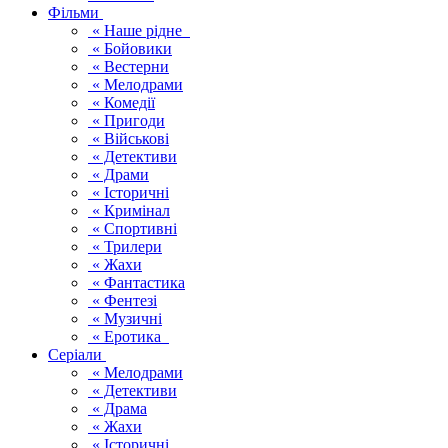
Фільми
« Наше рідне
« Бойовики
« Вестерни
« Мелодрами
« Комедії
« Пригоди
« Військові
« Детективи
« Драми
« Історичні
« Кримінал
« Спортивні
« Трилери
« Жахи
« Фантастика
« Фентезі
« Музичні
« Еротика
Серіали
« Мелодрами
« Детективи
« Драма
« Жахи
« Історичні