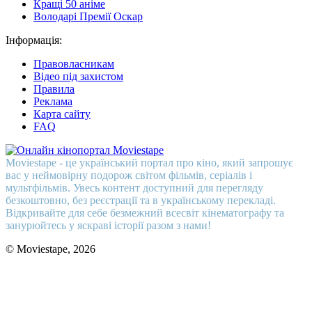
Кращі 50 аніме
Володарі Премії Оскар
Інформація:
Правовласникам
Відео під захистом
Правила
Реклама
Карта сайту
FAQ
Moviestape - це український портал про кіно, який запрошує
вас у неймовірну подорож світом фільмів, серіалів і
мультфільмів. Увесь контент доступний для перегляду
безкоштовно, без реєстрації та в українському перекладі.
Відкривайте для себе безмежний всесвіт кінематографу та
занурюйтесь у яскраві історії разом з нами!
© Moviestape, 2026