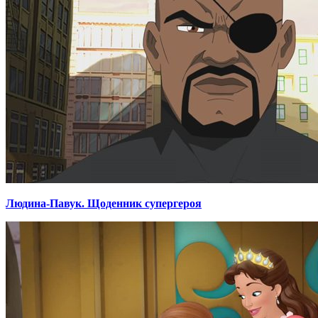
Людина-Павук. Щоденник супергероя