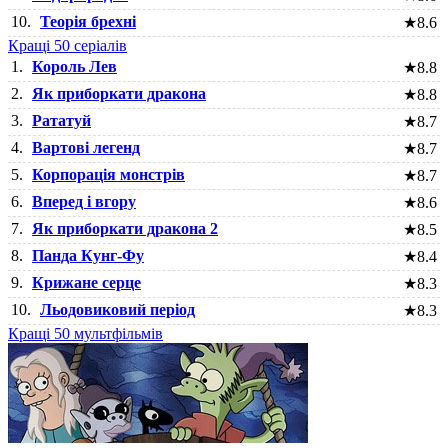
10.
Теорія брехні
★
8.6
Кращі 50 серіалів
1.
Король Лев
★
8.8
2.
Як приборкати дракона
★
8.8
3.
Рататуй
★
8.7
4.
Вартові легенд
★
8.7
5.
Корпорація монстрів
★
8.7
6.
Вперед і вгору
★
8.6
7.
Як приборкати дракона 2
★
8.5
8.
Панда Кунг-Фу
★
8.4
9.
Крижане серце
★
8.3
10.
Льодовиковий період
★
8.3
Кращі 50 мультфільмів