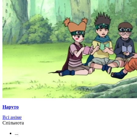
Наруто
Всі аніме
Cпільнота
...