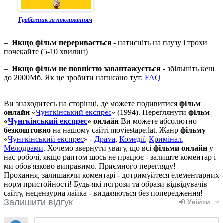
Грабіжник за покликанням
–
Якщо фільм переривається
- натисніть на паузу і трохи
почекайте (5-10 хвилин)
–
Якщо фільм не повністю завантажується
- збільшіть кеш
до 2000Мб. Як це зробити написано тут:
FAQ
Ви знаходитесь на сторінці, де можете подивитися
фільм
онлайн
«
Чунгкінський експрес
» (1994). Переглянути
фільм
«
Чунгкінський експрес
» онлайн
Ви можете абсолютно
безкоштовно
на нашому сайті moviestape.lat. Жанр
фільму
«
Чунгкінський експрес
» -
Драма
,
Комедії
,
Кримінал
,
Мелодрами
. Хочемо звернути увагу, що всі
фільми онлайн
у
нас робочі, якщо раптом щось не працює - залиште коментар і
ми обов'язково виправимо. Приємного перегляду!
Прохання, залишаючи коментарі - дотримуйтеся елементарних
норм пристойності! Будь-які погрози та образи відвідувачів
сайту, нецензурна лайка - видаляються без попередження!