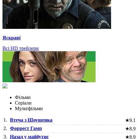
Яскраві
Всі HD трейлери
Фільми
Серіали
Мультфільми
1.
Втеча з Шоушенка
★
9.1
2.
Форрест Гамп
★
8.9
3.
Назад у майбутнє
★
8.9