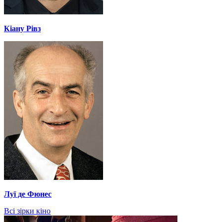
Кіану Рівз
Луї де Фюнес
Всі зірки кіно