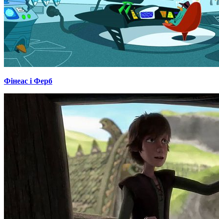
Фінеас і Ферб