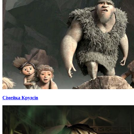
Сімейка Крудсів