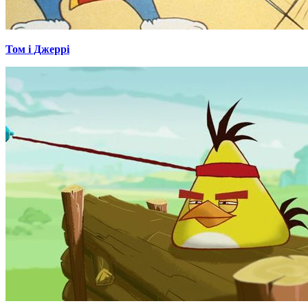
Том і Джеррі