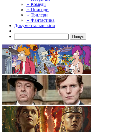
« Комедії
« Пригоди
« Трилери
« Фантастика
Документальне кіно
Пошук