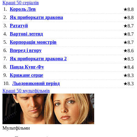
Кращі 50 серіалів
1.
Король Лев
★
8.8
2.
Як приборкати дракона
★
8.8
3.
Рататуй
★
8.7
4.
Вартові легенд
★
8.7
5.
Корпорація монстрів
★
8.7
6.
Вперед і вгору
★
8.6
7.
Як приборкати дракона 2
★
8.5
8.
Панда Кунг-Фу
★
8.4
9.
Крижане серце
★
8.3
10.
Льодовиковий період
★
8.3
Кращі 50 мультфільмів
Мультфільми