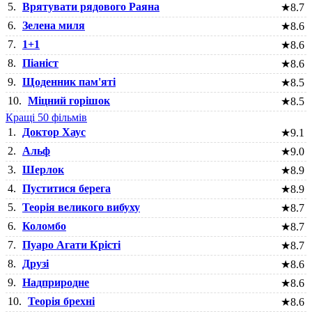
5.
Врятувати рядового Раяна
★
8.7
6.
Зелена миля
★
8.6
7.
1+1
★
8.6
8.
Піаніст
★
8.6
9.
Щоденник пам'яті
★
8.5
10.
Міцний горішок
★
8.5
Кращі 50 фільмів
1.
Доктор Хаус
★
9.1
2.
Альф
★
9.0
3.
Шерлок
★
8.9
4.
Пуститися берега
★
8.9
5.
Теорія великого вибуху
★
8.7
6.
Коломбо
★
8.7
7.
Пуаро Агати Крісті
★
8.7
8.
Друзі
★
8.6
9.
Надприродне
★
8.6
10.
Теорія брехні
★
8.6