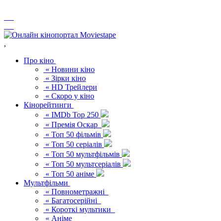
,
Про кіно
« Новини кіно
« Зірки кіно
« HD Трейлери
« Скоро у кіно
Кінорейтинги
« IMDb Top 250
« Премія Оскар
« Топ 50 фільмів
« Топ 50 серіалів
« Топ 50 мультфільмів
« Топ 50 мультсеріалів
« Топ 50 аніме
Мультфільми
« Повнометражні
« Багатосерійні
« Короткі мультики
« Аніме