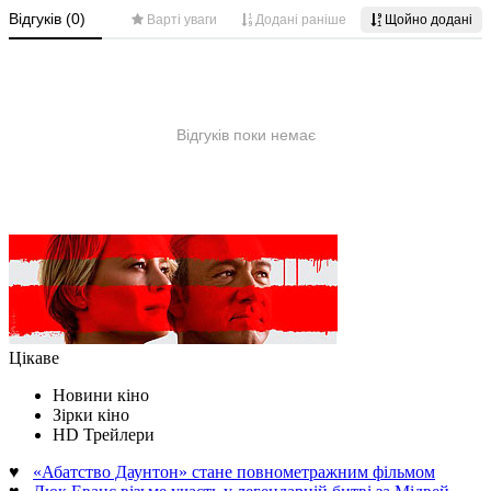
Цікаве
Новини кіно
Зірки кіно
HD Трейлери
♥
«Абатство Даунтон» стане повнометражним фільмом