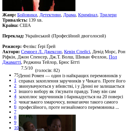
Жанр:
Бойовики
,
Детективи
,
Драма
,
Кримінал
,
Трилери
Тривалість:
139 хв.
Країна:
США
Переклад:
Український (Професійний двоголосий)
Режисер:
Фелікс Ґері Ґрей
Актори:
Семюел Л. Джексон
,
Кевін Спейсі
, Девід Морс, Рон
Ріфкін, Джон Спенсер, Дж.Т. Волш, Шиван Феллон,
Пол
Джаматті
, Реджина Тейлор, Брюс Бітті
7.5/10
(голосів: 82)
75
Денні Ромен — один із найкращих перемовників у
1
справах захоплення заручників у Чикаго. Проте його
2
звинувачуються у вбивстві, і у Денні не залишається
3
іншого вибору як з'ясувати правду. Тому він сам
4
захоплює заручнииків і барикадується на 20 поверсі
5
чикагзького хмарочосу, вимагаючи такого самого
6
професійного, проте незнайомого перемовника ...
7
8
9
10