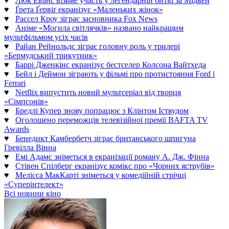
♥
Люк Еванс візьме участь у легендарній битві за Мідвей
♥
Ґрета Ґервіґ екранізує «Маленьких жінок»
♥
Рассел Кроу зіграє засновника Fox News
♥
Аніме «Могила світлячків» названо найкращим
мультфільмом усіх часів
♥
Райан Рейнольдс зіграє головну роль у трилері
«Бермудський трикутник»
♥
Баррі Дженкінс екранізує бестселер Колсона Вайтхеда
♥
Бейл і Деймон зіграють у фільмі про протистояння Ford і
Ferrari
♥
Netflix випустить новий мультсеріал від творця
«Сімпсонів»
♥
Бредлі Купер знову попрацює з Клінтом Іствудом
♥
Оголошено переможців телевізійної премії BAFTA TV
Awards
♥
Бенедикт Камбербетч зіграє британського шпигуна
Гревілла Вінна
♥
Емі Адамс зніметься в екранізації роману А. Дж. Фінна
♥
Стівен Спілберг екранізує комікс про «Чорних яструбів»
♥
Мелісса МакКарті зніметься у комедійній стрічці
«Суперінтелект»
Всі новини кіно