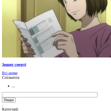
Зошит смерті
Всі аніме
Cпільнота
...
.
Категорії: