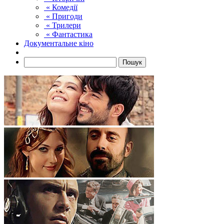
« Комедії
« Пригоди
« Трилери
« Фантастика
Документальне кіно
Пошук