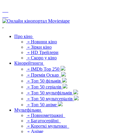
,
Про кіно
« Новини кіно
« Зірки кіно
« HD Трейлери
« Скоро у кіно
Кінорейтинги
« IMDb Top 250
« Премія Оскар
« Топ 50 фільмів
« Топ 50 серіалів
« Топ 50 мультфільмів
« Топ 50 мультсеріалів
« Топ 50 аніме
Мультфільми
« Повнометражні
« Багатосерійні
« Короткі мультики
« Аніме