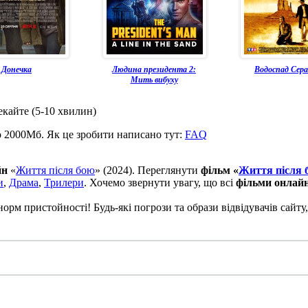
Донечка
Людина президента 2:
Водоспад Сер
Мить вибуху
екайте (5-10 хвилин)
о 2000Мб. Як це зробити написано тут:
FAQ
йн
«
Життя після бою
» (2024). Переглянути
фільм «
Життя після 
и
,
Драма
,
Трилери
. Хочемо звернути увагу, що всі
фільми онлай
рм пристойності! Будь-які погрози та образи відвідувачів сайту