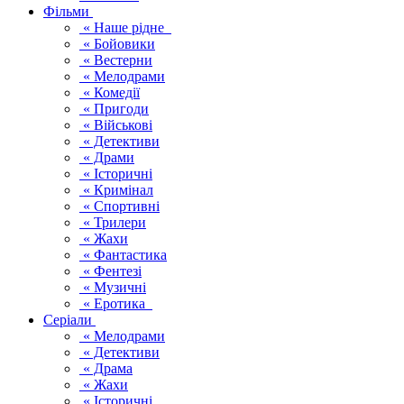
Фільми
« Наше рідне
« Бойовики
« Вестерни
« Мелодрами
« Комедії
« Пригоди
« Військові
« Детективи
« Драми
« Історичні
« Кримінал
« Спортивні
« Трилери
« Жахи
« Фантастика
« Фентезі
« Музичні
« Еротика
Серіали
« Мелодрами
« Детективи
« Драма
« Жахи
« Історичні