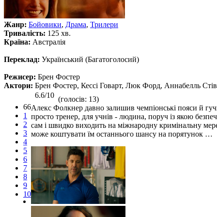
Жанр:
Бойовики
,
Драма
,
Трилери
Тривалість:
125 хв.
Країна:
Австралія
Переклад:
Український (Багатоголосий)
Режисер:
Брен Фостер
Актори:
Брен Фостер, Кессі Говарт, Люк Форд, Аннабелль Стів
6.6/10
(голосів: 13)
66
Алекс Фолкнер давно залишив чемпіонські пояси й гучні
1
просто тренер, для учнів - людина, поруч із якою безпе
2
сам і швидко виходить на міжнародну кримінальну мереж
3
може коштувати їм останнього шансу на порятунок …
4
5
6
7
8
9
10