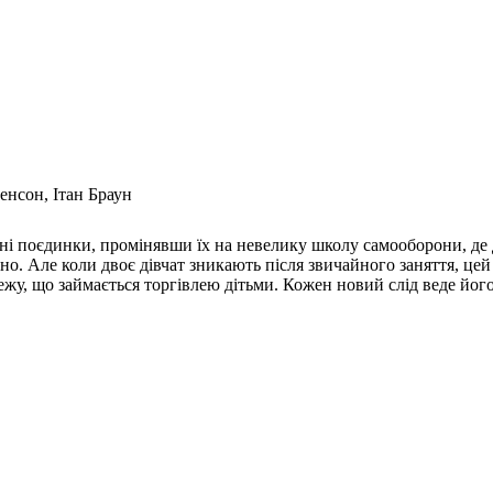
енсон, Ітан Браун
 поєдинки, промінявши їх на невелику школу самооборони, де діт
чно. Але коли двоє дівчат зникають після звичайного заняття, цей
у, що займається торгівлею дітьми. Кожен новий слід веде його 