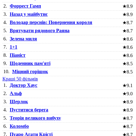
2.
Форрест Гамп
★
8.9
3.
Назад у майбутнє
★
8.9
4.
Володар перснів: Повернення короля
★
8.7
5.
Врятувати рядового Раяна
★
8.7
6.
Зелена миля
★
8.6
7.
1+1
★
8.6
8.
Піаніст
★
8.6
9.
Щоденник пам'яті
★
8.5
10.
Міцний горішок
★
8.5
Кращі 50 фільмів
1.
Доктор Хаус
★
9.1
2.
Альф
★
9.0
3.
Шерлок
★
8.9
4.
Пуститися берега
★
8.9
5.
Теорія великого вибуху
★
8.7
6.
Коломбо
★
8.7
7.
Пуаро Агати Крісті
★
8.7