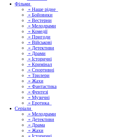
Фільми
« Наше рідне
« Бойовики
« Вестерни
« Мелодрами
« Комедії
« Пригоди
« Військові
« Детективи
« Драми
« Історичні
« Кримінал
« Спортивні
« Трилери
« Жахи
« Фантастика
« Фентезі
« Музичні
« Еротика
Серіали
« Мелодрами
« Детективи
« Драма
« Жахи
« Історичні