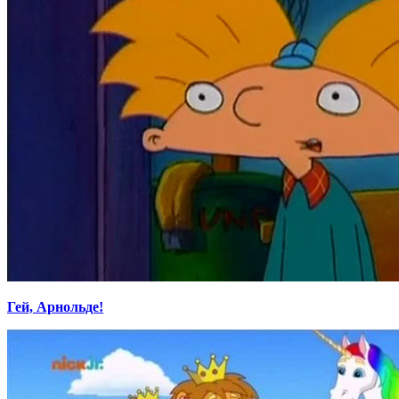
Гей, Арнольде!