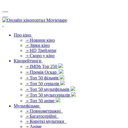
,
Про кіно
« Новини кіно
« Зірки кіно
« HD Трейлери
« Скоро у кіно
Кінорейтинги
« IMDb Top 250
« Премія Оскар
« Топ 50 фільмів
« Топ 50 серіалів
« Топ 50 мультфільмів
« Топ 50 мультсеріалів
« Топ 50 аніме
Мультфільми
« Повнометражні
« Багатосерійні
« Короткі мультики
« Аніме