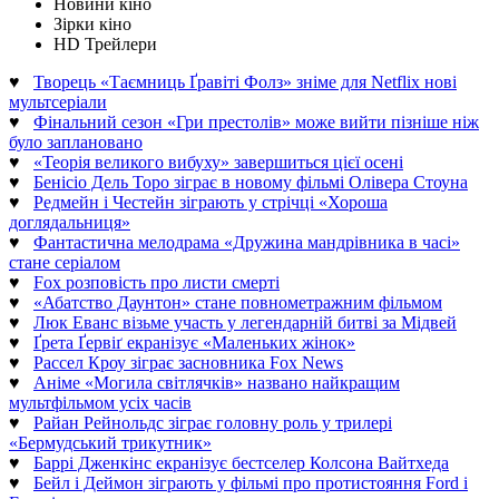
Новини кіно
Зірки кіно
HD Трейлери
♥
Творець «Таємниць Ґравіті Фолз» зніме для Netflix нові
мультсеріали
♥
Фінальний сезон «Гри престолів» може вийти пізніше ніж
було заплановано
♥
«Теорія великого вибуху» завершиться цієї осені
♥
Бенісіо Дель Торо зіграє в новому фільмі Олівера Стоуна
♥
Редмейн і Честейн зіграють у стрічці «Хороша
доглядальниця»
♥
Фантастична мелодрама «Дружина мандрівника в часі»
стане серіалом
♥
Fox розповість про листи смерті
♥
«Абатство Даунтон» стане повнометражним фільмом
♥
Люк Еванс візьме участь у легендарній битві за Мідвей
♥
Ґрета Ґервіґ екранізує «Маленьких жінок»
♥
Рассел Кроу зіграє засновника Fox News
♥
Аніме «Могила світлячків» названо найкращим
мультфільмом усіх часів
♥
Райан Рейнольдс зіграє головну роль у трилері
«Бермудський трикутник»
♥
Баррі Дженкінс екранізує бестселер Колсона Вайтхеда
♥
Бейл і Деймон зіграють у фільмі про протистояння Ford і