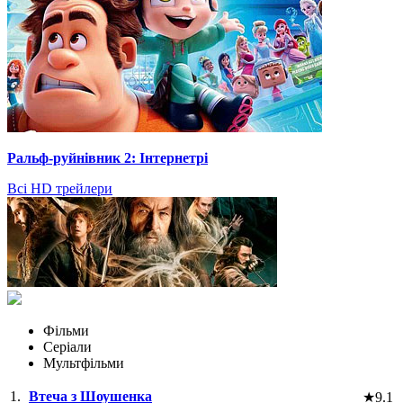
Ральф-руйнівник 2: Інтернетрі
Всі HD трейлери
Фільми
Серіали
Мультфільми
1.
Втеча з Шоушенка
★
9.1