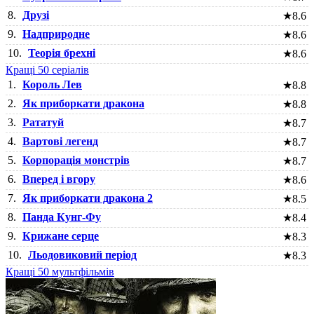
8.
Друзі
★
8.6
9.
Надприродне
★
8.6
10.
Теорія брехні
★
8.6
Кращі 50 серіалів
1.
Король Лев
★
8.8
2.
Як приборкати дракона
★
8.8
3.
Рататуй
★
8.7
4.
Вартові легенд
★
8.7
5.
Корпорація монстрів
★
8.7
6.
Вперед і вгору
★
8.6
7.
Як приборкати дракона 2
★
8.5
8.
Панда Кунг-Фу
★
8.4
9.
Крижане серце
★
8.3
10.
Льодовиковий період
★
8.3
Кращі 50 мультфільмів