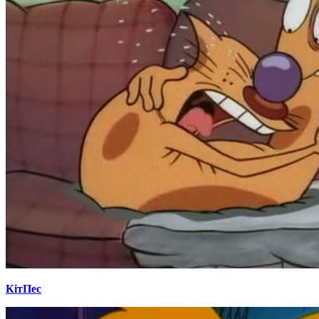
КітПес