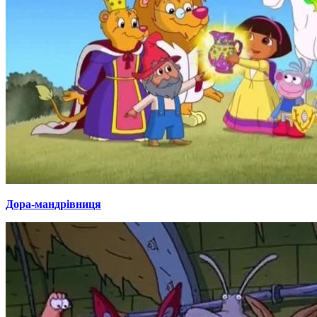
Дора-мандрівниця