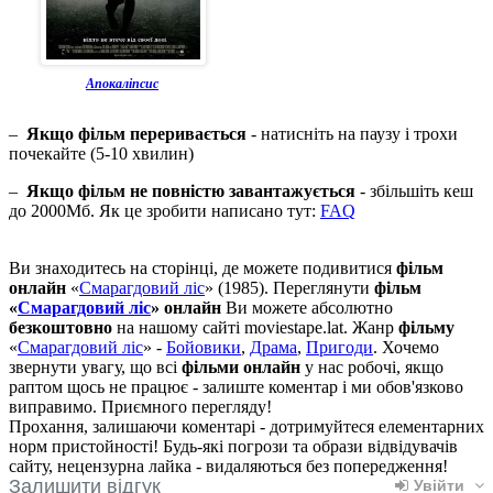
Апокаліпсис
–
Якщо фільм переривається
- натисніть на паузу і трохи
почекайте (5-10 хвилин)
–
Якщо фільм не повністю завантажується
- збільшіть кеш
до 2000Мб. Як це зробити написано тут:
FAQ
Ви знаходитесь на сторінці, де можете подивитися
фільм
онлайн
«
Смарагдовий ліс
» (1985). Переглянути
фільм
«
Смарагдовий ліс
» онлайн
Ви можете абсолютно
безкоштовно
на нашому сайті moviestape.lat. Жанр
фільму
«
Смарагдовий ліс
» -
Бойовики
,
Драма
,
Пригоди
. Хочемо
звернути увагу, що всі
фільми онлайн
у нас робочі, якщо
раптом щось не працює - залиште коментар і ми обов'язково
виправимо. Приємного перегляду!
Прохання, залишаючи коментарі - дотримуйтеся елементарних
норм пристойності! Будь-які погрози та образи відвідувачів
сайту, нецензурна лайка - видаляються без попередження!