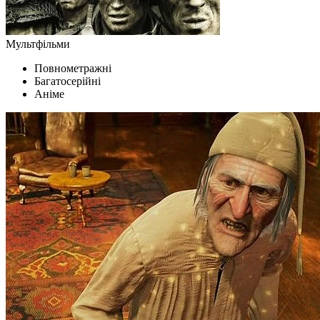
Мультфільми
Повнометражні
Багатосерійні
Аніме