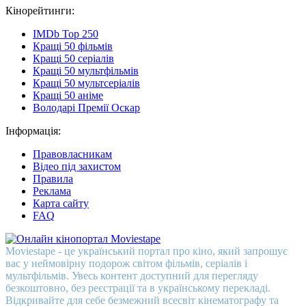
Кінорейтинги:
IMDb Top 250
Кращі 50 фільмів
Кращі 50 серіалів
Кращі 50 мультфільмів
Кращі 50 мультсеріалів
Кращі 50 аніме
Володарі Премії Оскар
Інформація:
Правовласникам
Відео під захистом
Правила
Реклама
Карта сайту
FAQ
Moviestape - це український портал про кіно, який запрошує
вас у неймовірну подорож світом фільмів, серіалів і
мультфільмів. Увесь контент доступний для перегляду
безкоштовно, без реєстрації та в українському перекладі.
Відкривайте для себе безмежний всесвіт кінематографу та