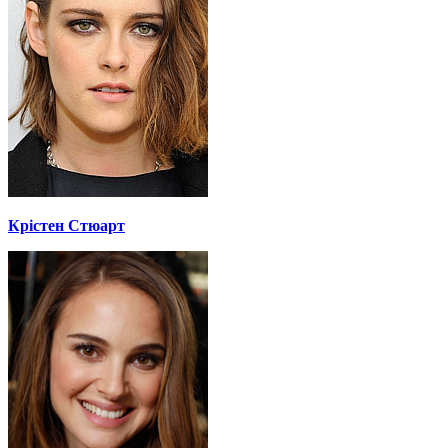
Крістен Стюарт