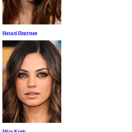
Наталі Портман
Міла Куніс