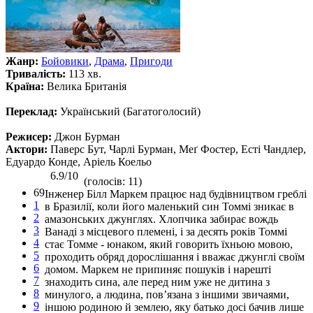
Жанр:
Бойовики
,
Драма
,
Пригоди
Тривалість:
113 хв.
Країна:
Велика Британія
Переклад:
Український (Багатоголосий)
Режисер:
Джон Бурман
Актори:
Паверс Бут, Чарлі Бурман, Меґ Фостер, Есті Чандлер,
Едуардо Конде, Аріель Коельо
6.9/10
(голосів: 11)
69
Інженер Білл Маркем працює над будівництвом греблі
1
в Бразилії, коли його маленький син Томмі зникає в
2
амазонських джунглях. Хлопчика забирає вождь
3
Ванаді з місцевого племені, і за десять років Томмі
4
стає Томме - юнаком, який говорить їхньою мовою,
5
проходить обряд дорослішання і вважає джунглі своїм
6
домом. Маркем не припиняє пошуків і нарешті
7
знаходить сина, але перед ним уже не дитина з
8
минулого, а людина, пов’язана з іншими звичаями,
9
іншою родиною й землею, яку батько досі бачив лише