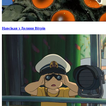
Навсікая з Долини Вітрів