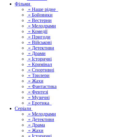
Фільми
« Наше рідне
« Бойовики
« Вестерни
« Мелодрами
« Комедії
« Пригоди
« Військові
« Детективи
« Драми
« Історичні
« Кримінал
« Спортивні
« Трилери
« Жахи
« Фантастика
« Фентезі
« Музичні
« Еротика
Серіали
« Мелодрами
« Детективи
« Драма
« Жахи
« Історичні