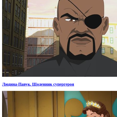
Людина-Павук. Щоденник супергероя