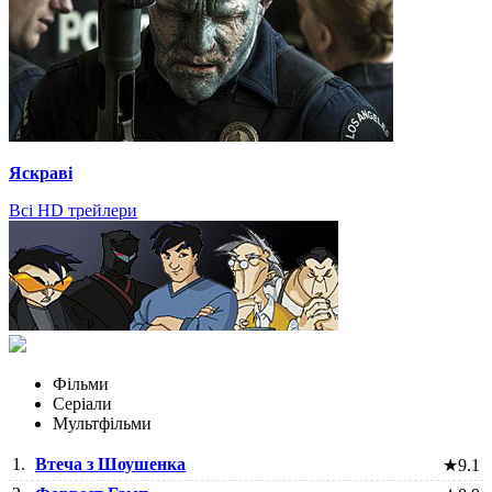
Яскраві
Всі HD трейлери
Фільми
Серіали
Мультфільми
1.
Втеча з Шоушенка
★
9.1