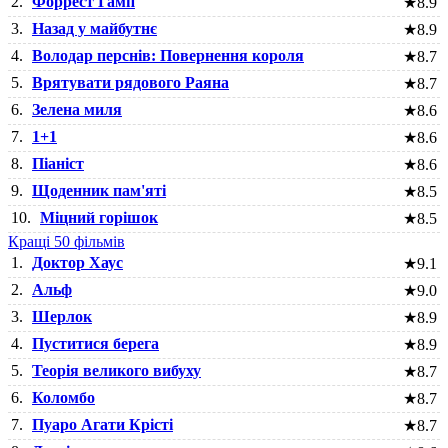
2.
Форрест Гамп
★
8.9
3.
Назад у майбутнє
★
8.9
4.
Володар перснів: Повернення короля
★
8.7
5.
Врятувати рядового Раяна
★
8.7
6.
Зелена миля
★
8.6
7.
1+1
★
8.6
8.
Піаніст
★
8.6
9.
Щоденник пам'яті
★
8.5
10.
Міцний горішок
★
8.5
Кращі 50 фільмів
1.
Доктор Хаус
★
9.1
2.
Альф
★
9.0
3.
Шерлок
★
8.9
4.
Пуститися берега
★
8.9
5.
Теорія великого вибуху
★
8.7
6.
Коломбо
★
8.7
7.
Пуаро Агати Крісті
★
8.7