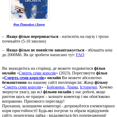
Фон Рігтгофен і Браун
–
Якщо фільм переривається
- натисніть на паузу і трохи
почекайте (5-10 хвилин)
–
Якщо фільм не повністю завантажується
- збільшіть кеш
до 2000Мб. Як це зробити написано тут:
FAQ
Ви знаходитесь на сторінці, де можете подивитися
фільм
онлайн
«
Смерть семи королів
» (2023). Переглянути
фільм
«
Смерть семи королів
» онлайн
Ви можете абсолютно
безкоштовно
на нашому сайті moviestape.lat. Жанр
фільму
«
Смерть семи королів
» -
Бойовики
,
Драма
,
Історичні
. Хочемо
звернути увагу, що всі
фільми онлайн
у нас робочі, якщо
раптом щось не працює - залиште коментар і ми обов'язково
виправимо. Приємного перегляду!
Прохання, залишаючи коментарі - дотримуйтеся елементарних
норм пристойності! Будь-які погрози та образи відвідувачів
сайту, нецензурна лайка - видаляються без попередження!