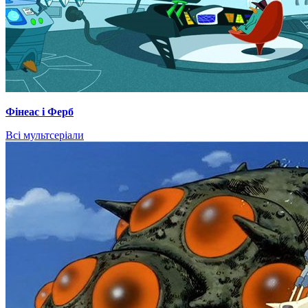
Фінеас і Ферб
Всі мультсеріали