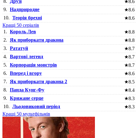
8.
Друзі
★
8.6
9.
Надприродне
★
8.6
10.
Теорія брехні
★
8.6
Кращі 50 серіалів
1.
Король Лев
★
8.8
2.
Як приборкати дракона
★
8.8
3.
Рататуй
★
8.7
4.
Вартові легенд
★
8.7
5.
Корпорація монстрів
★
8.7
6.
Вперед і вгору
★
8.6
7.
Як приборкати дракона 2
★
8.5
8.
Панда Кунг-Фу
★
8.4
9.
Крижане серце
★
8.3
10.
Льодовиковий період
★
8.3
Кращі 50 мультфільмів