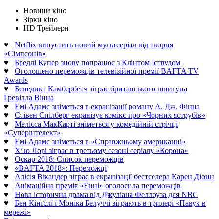
Новини кіно
Зірки кіно
HD Трейлери
♥
Netflix випустить новий мультсеріал від творця
«Сімпсонів»
♥
Бредлі Купер знову попрацює з Клінтом Іствудом
♥
Оголошено переможців телевізійної премії BAFTA TV
Awards
♥
Бенедикт Камбербетч зіграє британського шпигуна
Гревілла Вінна
♥
Емі Адамс зніметься в екранізації роману А. Дж. Фінна
♥
Стівен Спілберг екранізує комікс про «Чорних яструбів»
♥
Мелісса МакКарті зніметься у комедійній стрічці
«Суперінтелект»
♥
Емі Адамс зніметься в «Справжньому американці»
♥
Х\'ю Лорі зіграє в третьому сезоні серіалу «Корона»
♥
Оскар 2018: Список переможців
♥
«BAFTA 2018»: Переможці
♥
Алісія Вікандер зіграє в екранізації бестселера Карен Діонн
♥
Анімаційна премія «Енні» оголосила переможців
♥
Нова історична драма від Джуліана Феллоуза для NBC
♥
Бен Кінґслі і Моніка Белуччі зіграють в трилері «Павук в
мережі»