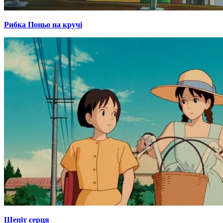
Рибка Поньо на кручі
Шепіт серця