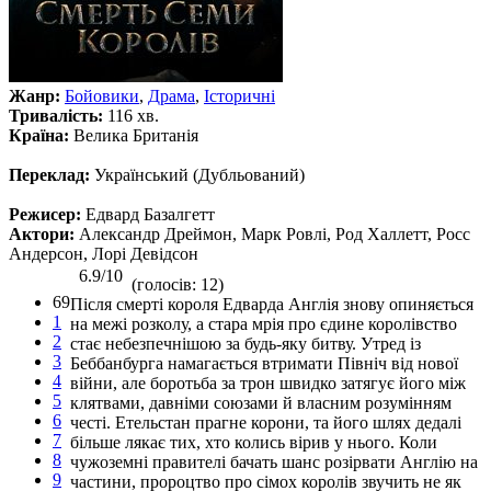
Жанр:
Бойовики
,
Драма
,
Історичні
Тривалість:
116 хв.
Країна:
Велика Британія
Переклад:
Український (Дубльований)
Режисер:
Едвард Базалгетт
Актори:
Александр Дреймон, Марк Ровлі, Род Халлетт, Росс
Андерсон, Лорі Девідсон
6.9/10
(голосів: 12)
69
Після смерті короля Едварда Англія знову опиняється
1
на межі розколу, а стара мрія про єдине королівство
2
стає небезпечнішою за будь-яку битву. Утред із
3
Беббанбурга намагається втримати Північ від нової
4
війни, але боротьба за трон швидко затягує його між
5
клятвами, давніми союзами й власним розумінням
6
честі. Етельстан прагне корони, та його шлях дедалі
7
більше лякає тих, хто колись вірив у нього. Коли
8
чужоземні правителі бачать шанс розірвати Англію на
9
частини, пророцтво про сімох королів звучить не як