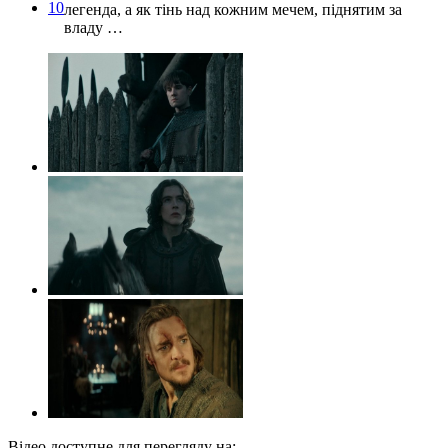
10
легенда, а як тінь над кожним мечем, піднятим за
владу …
Відео доступне для перегляду на: