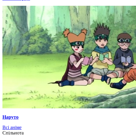
Наруто
Всі аніме
Cпільнота