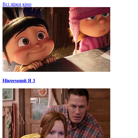
Всі зірки кіно
Нікчемний Я 3