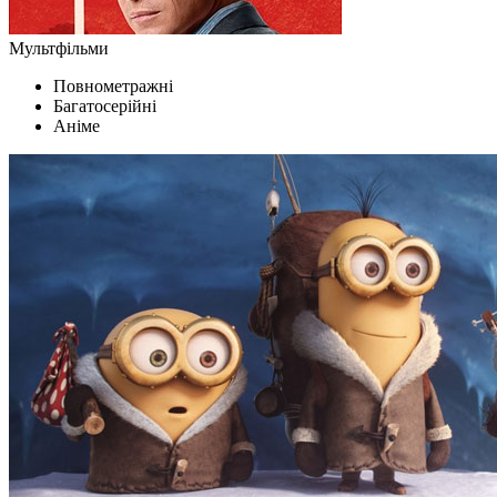
Мультфільми
Повнометражні
Багатосерійні
Аніме