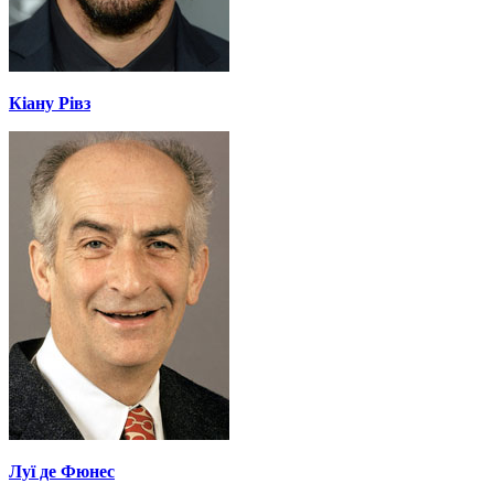
Кіану Рівз
Луї де Фюнес