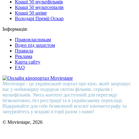
Кращі 50 мультфільмів
Кращі 50 мультсеріалів
Кращі 50 аніме
Володарі Премії Оскар
Інформація:
Правовласникам
Відео під захистом
Правила
Реклама
Карта сайту
FAQ
Moviestape - це український портал про кіно, який запрошує
вас у неймовірну подорож світом фільмів, серіалів і
мультфільмів. Увесь контент доступний для перегляду
безкоштовно, без реєстрації та в українському перекладі.
Відкривайте для себе безмежний всесвіт кінематографу та
занурюйтесь у яскраві історії разом з нами!
© Moviestape, 2026