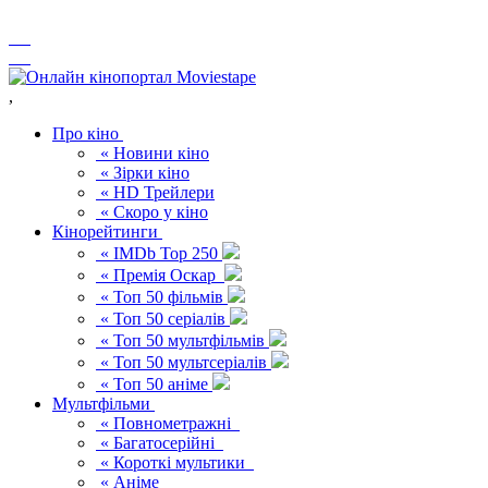
,
Про кіно
« Новини кіно
« Зірки кіно
« HD Трейлери
« Скоро у кіно
Кінорейтинги
« IMDb Top 250
« Премія Оскар
« Топ 50 фільмів
« Топ 50 серіалів
« Топ 50 мультфільмів
« Топ 50 мультсеріалів
« Топ 50 аніме
Мультфільми
« Повнометражні
« Багатосерійні
« Короткі мультики
« Аніме