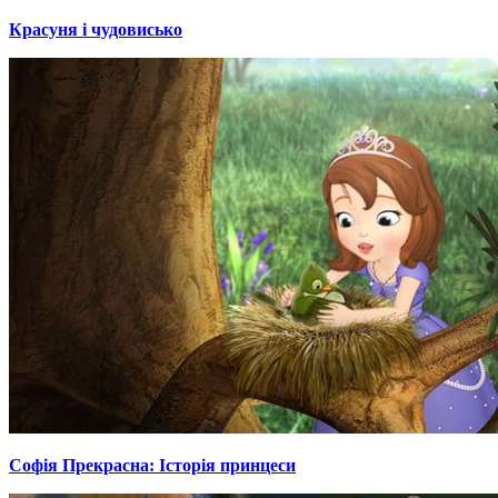
Красуня і чудовисько
Софія Прекрасна: Історія принцеси