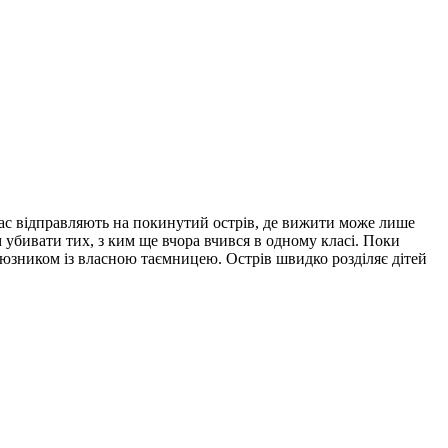
лас відправляють на покинутий острів, де вижити може лише
 убивати тих, з ким ще вчора вчився в одному класі. Поки
оюзником із власною таємницею. Острів швидко розділяє дітей