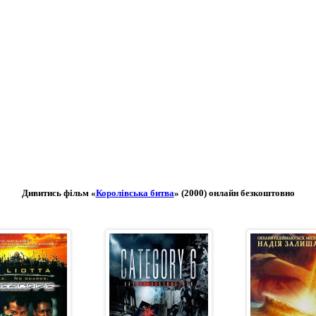
Дивитись фільм «
Королівська битва
» (2000) онлайн безкоштовно