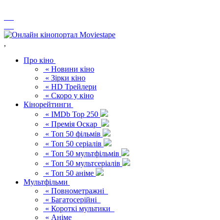
,
Про кіно
« Новини кіно
« Зірки кіно
« HD Трейлери
« Скоро у кіно
Кінорейтинги
« IMDb Top 250
« Премія Оскар
« Топ 50 фільмів
« Топ 50 серіалів
« Топ 50 мультфільмів
« Топ 50 мультсеріалів
« Топ 50 аніме
Мультфільми
« Повнометражні
« Багатосерійні
« Короткі мультики
« Аніме