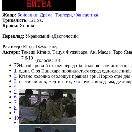
Жанр:
Бойовики
,
Драма
,
Трилери
,
Фантастика
Тривалість:
121 хв.
Країна:
Японія
Переклад:
Український (Двоголосий)
Режисер:
Кінджі Фукасаку
Актори:
Такеші Кітано, Тацуя Фуджівара, Акі Маеда, Таро Ям
7.6/10
(голосів: 10)
76
На тлі кризи й страху перед підлітковою злочинністю 
1
один. Сюя Нанахара прокидається серед однокласників 
2
Кітано холодно оголошує правила гри, Норіко стає для
3
на мисливців, жертв і тих, хто шукає вихід там, де до
4
5
6
7
8
9
10