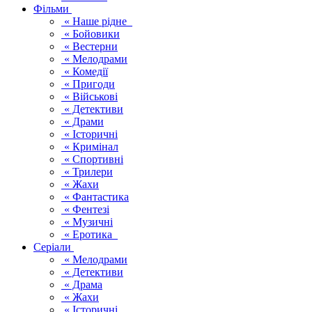
Фільми
« Наше рідне
« Бойовики
« Вестерни
« Мелодрами
« Комедії
« Пригоди
« Військові
« Детективи
« Драми
« Історичні
« Кримінал
« Спортивні
« Трилери
« Жахи
« Фантастика
« Фентезі
« Музичні
« Еротика
Серіали
« Мелодрами
« Детективи
« Драма
« Жахи
« Історичні