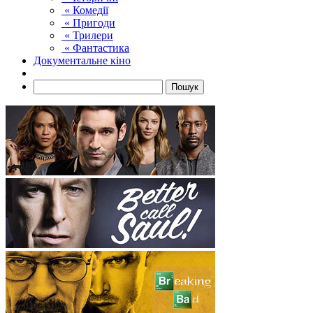
« Комедії
« Пригоди
« Трилери
« Фантастика
Документальне кіно
Пошук