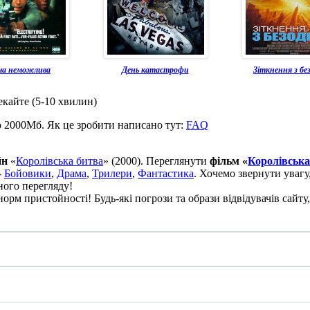
ча неможлива
День катастрофи
Зіткнення з бе
екайте (5-10 хвилин)
о 2000Мб. Як це зробити написано тут:
FAQ
йн
«
Королівська битва
» (2000). Переглянути
фільм «
Королівська
-
Бойовики
,
Драма
,
Трилери
,
Фантастика
. Хочемо звернути увагу
ного перегляду!
рм пристойності! Будь-які погрози та образи відвідувачів сайту