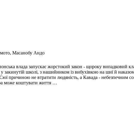
амото, Масанобу Андо
японська влада запускає жорстокий закон - щороку випадковий к
у закинутій школі, з нашийником із вибухівкою на шиї й наказом
 Сюї причиною не втратити людяність, а Кавада - небезпечним с
віра може коштувати життя …