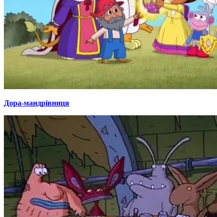
Дора-мандрівниця