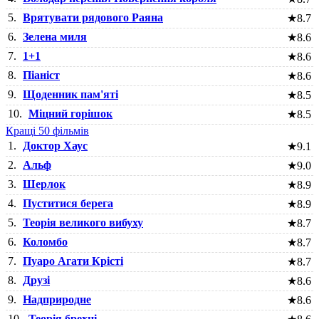
5.
Врятувати рядового Раяна
★
8.7
6.
Зелена миля
★
8.6
7.
1+1
★
8.6
8.
Піаніст
★
8.6
9.
Щоденник пам'яті
★
8.5
10.
Міцний горішок
★
8.5
Кращі 50 фільмів
1.
Доктор Хаус
★
9.1
2.
Альф
★
9.0
3.
Шерлок
★
8.9
4.
Пуститися берега
★
8.9
5.
Теорія великого вибуху
★
8.7
6.
Коломбо
★
8.7
7.
Пуаро Агати Крісті
★
8.7
8.
Друзі
★
8.6
9.
Надприродне
★
8.6
10.
Теорія брехні