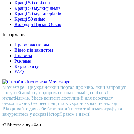
Кращі 50 серіалів
Кращі 50 мультфільмів
Кращі 50 мультсеріалів
Кращі 50 аніме
Володарі Премії Оскар
Інформація:
Правовласникам
Відео під захистом
Правила
Реклама
Карта сайту
FAQ
Moviestape - це український портал про кіно, який запрошує
вас у неймовірну подорож світом фільмів, серіалів і
мультфільмів. Увесь контент доступний для перегляду
безкоштовно, без реєстрації та в українському перекладі.
Відкривайте для себе безмежний всесвіт кінематографу та
занурюйтесь у яскраві історії разом з нами!
© Moviestape, 2026