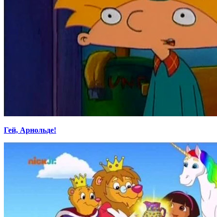
Гей, Арнольде!