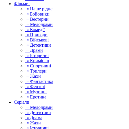
Фільми
« Наше рідне
« Бойовики
« Вестерни
« Мелодрами
« Комедії
« Пригоди
« Військові
« Детективи
« Драми
« Історичні
« Кримінал
« Спортивні
« Трилери
« Жахи
« Фантастика
« Фентезі
« Музичні
« Еротика
Серіали
« Мелодрами
« Детективи
« Драма
« Жахи
« Історичні