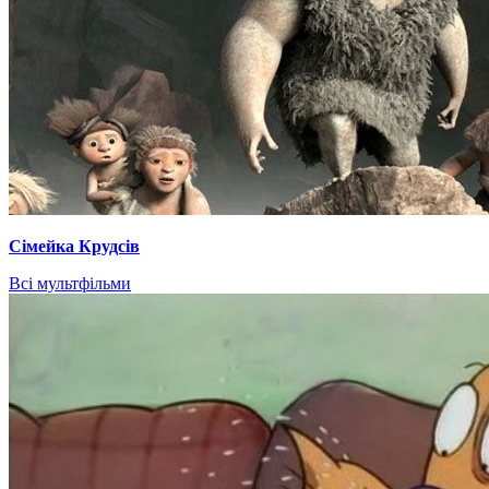
Сімейка Крудсів
Всі мультфільми