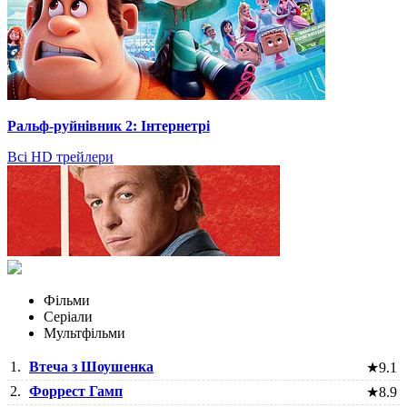
Ральф-руйнівник 2: Інтернетрі
Всі HD трейлери
Фільми
Серіали
Мультфільми
1.
Втеча з Шоушенка
★
9.1
2.
Форрест Гамп
★
8.9