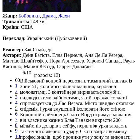
Жанр:
Бойовики
,
Драма
,
Жахи
Тривалість:
148 хв.
Країна:
США
Переклад:
Український (Дубльований)
Режисер:
Зак Снайдер
Актори:
Дейв Батіста, Елла Пернелл, Ана Де Ла Реґера,
Маттіас Швайґгефер, Нора Арнезедер, Хіроюкі Санада, Рауль
Кастілло, Майкл Кессіді, Гаррет Діллаґант
6/10
(голосів: 13)
60
Військовий конвой перевозить таємничий вантаж із
1
Зони 51, коли його збиває машина, керована
2
молодятами. З контейнера виривається зомбі зі
3
надлюдськими здібностями, який заражає солдат і
4
спрямовується до Лас-Вегаса. Місто швидко охоплює
5
епідемія, і уряд змушений ізолювати його стіною.
6
Колишній найманець Скотт Ворд отримує завдання
7
від власника казино Блая Танаки викрасти 200
8
мільйонів доларів з сейфу, перш ніж уряд завдасть
9
тактичного ядерного удару. Скотт збирає команду
10
професіоналів, щоб проникнути у зону та виконати