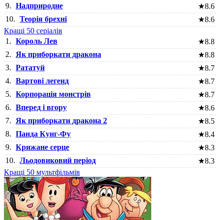
9.
Надприродне
★
8.6
10.
Теорія брехні
★
8.6
Кращі 50 серіалів
1.
Король Лев
★
8.8
2.
Як приборкати дракона
★
8.8
3.
Рататуй
★
8.7
4.
Вартові легенд
★
8.7
5.
Корпорація монстрів
★
8.7
6.
Вперед і вгору
★
8.6
7.
Як приборкати дракона 2
★
8.5
8.
Панда Кунг-Фу
★
8.4
9.
Крижане серце
★
8.3
10.
Льодовиковий період
★
8.3
Кращі 50 мультфільмів