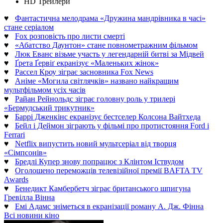
HD Трейлери
♥
Фантастична мелодрама «Дружина мандрівника в часі»
стане серіалом
♥
Fox розповість про листи смерті
♥
«Абатство Даунтон» стане повнометражним фільмом
♥
Люк Еванс візьме участь у легендарній битві за Мідвей
♥
Ґрета Ґервіґ екранізує «Маленьких жінок»
♥
Рассел Кроу зіграє засновника Fox News
♥
Аніме «Могила світлячків» названо найкращим
мультфільмом усіх часів
♥
Райан Рейнольдс зіграє головну роль у трилері
«Бермудський трикутник»
♥
Баррі Дженкінс екранізує бестселер Колсона Вайтхеда
♥
Бейл і Деймон зіграють у фільмі про протистояння Ford і
Ferrari
♥
Netflix випустить новий мультсеріал від творця
«Сімпсонів»
♥
Бредлі Купер знову попрацює з Клінтом Іствудом
♥
Оголошено переможців телевізійної премії BAFTA TV
Awards
♥
Бенедикт Камбербетч зіграє британського шпигуна
Гревілла Вінна
♥
Емі Адамс зніметься в екранізації роману А. Дж. Фінна
Всі новини кіно