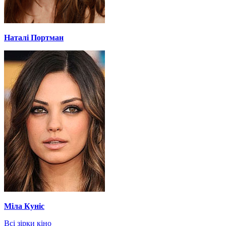
Наталі Портман
Міла Куніс
Всі зірки кіно