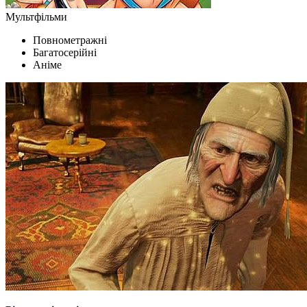
Мультфільми
Повнометражні
Багатосерійні
Аніме