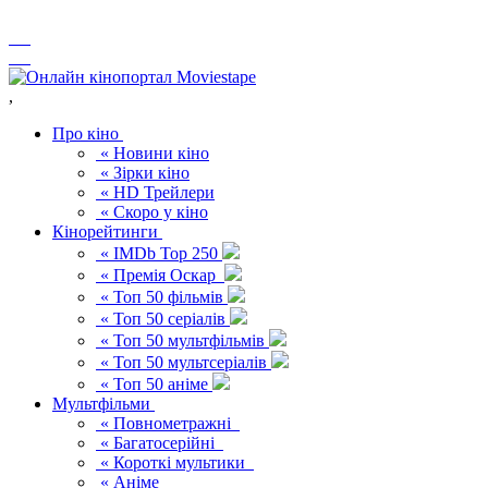
,
Про кіно
« Новини кіно
« Зірки кіно
« HD Трейлери
« Скоро у кіно
Кінорейтинги
« IMDb Top 250
« Премія Оскар
« Топ 50 фільмів
« Топ 50 серіалів
« Топ 50 мультфільмів
« Топ 50 мультсеріалів
« Топ 50 аніме
Мультфільми
« Повнометражні
« Багатосерійні
« Короткі мультики
« Аніме