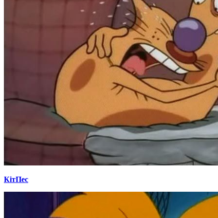
КітПес