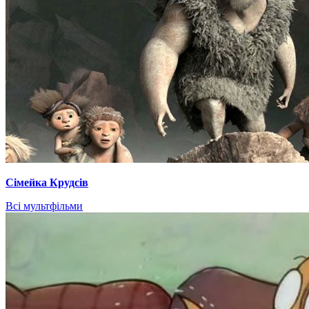
Сімейка Крудсів
Всі мультфільми