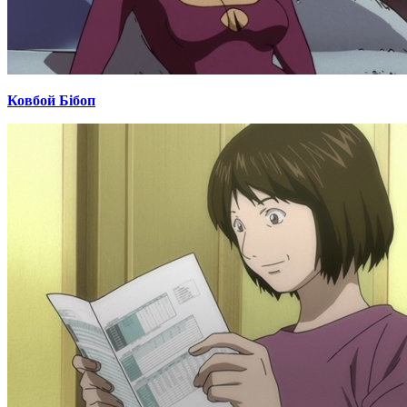
Ковбой Бібоп