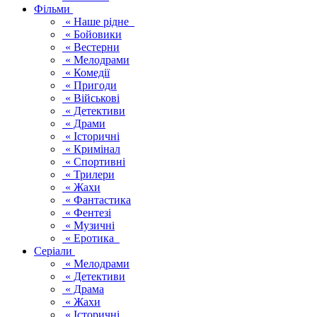
Фільми
« Наше рідне
« Бойовики
« Вестерни
« Мелодрами
« Комедії
« Пригоди
« Військові
« Детективи
« Драми
« Історичні
« Кримінал
« Спортивні
« Трилери
« Жахи
« Фантастика
« Фентезі
« Музичні
« Еротика
Серіали
« Мелодрами
« Детективи
« Драма
« Жахи
« Історичні