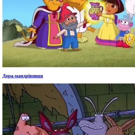
Дора-мандрівниця