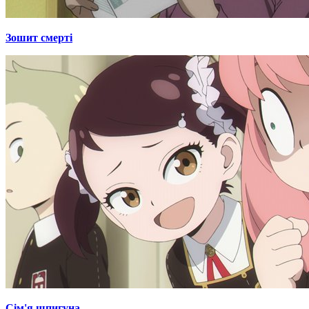
Зошит смерті
Сім'я шпигуна