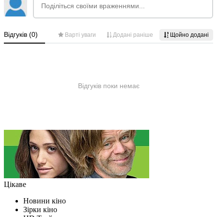
Цікаве
Новини кіно
Зірки кіно