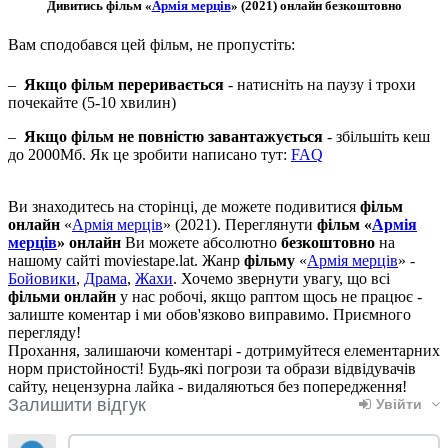
Дивитись фільм «
Армія мерців
» (2021) онлайн безкоштовно
Вам сподобався цей фільм, не пропустіть:
–
Якщо фільм переривається
- натисніть на паузу і трохи
почекайте (5-10 хвилин)
–
Якщо фільм не повністю завантажується
- збільшіть кеш
до 2000Мб. Як це зробити написано тут:
FAQ
Ви знаходитесь на сторінці, де можете подивитися
фільм
онлайн
«
Армія мерців
» (2021). Переглянути
фільм «
Армія
мерців
» онлайн
Ви можете абсолютно
безкоштовно
на
нашому сайті moviestape.lat. Жанр
фільму
«
Армія мерців
» -
Бойовики
,
Драма
,
Жахи
. Хочемо звернути увагу, що всі
фільми онлайн
у нас робочі, якщо раптом щось не працює -
залиште коментар і ми обов'язково виправимо. Приємного
перегляду!
Прохання, залишаючи коментарі - дотримуйтеся елементарних
норм пристойності! Будь-які погрози та образи відвідувачів
сайту, нецензурна лайка - видаляються без попередження!