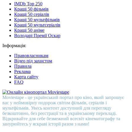
IMDb Top 250
Кращі 50 фільмів
Кращі 50 серіалів
Кращі 50 мультфільмів
Кращі 50 мультсеріалів
Кращі 50 аніме
Володарі Премії Оскар
Інформація:
Правовласникам
Відео під захистом
Правила
Реклама
Карта сайту
FAQ
Moviestape - це український портал про кіно, який запрошує
вас у неймовірну подорож світом фільмів, серіалів і
мультфільмів. Увесь контент доступний для перегляду
безкоштовно, без реєстрації та в українському перекладі.
Відкривайте для себе безмежний всесвіт кінематографу та
занурюйтесь у яскраві історії разом з нами!