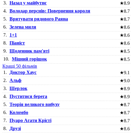
3.
Назад у майбутнє
★
8.9
4.
Володар перснів: Повернення короля
★
8.7
5.
Врятувати рядового Раяна
★
8.7
6.
Зелена миля
★
8.6
7.
1+1
★
8.6
8.
Піаніст
★
8.6
9.
Щоденник пам'яті
★
8.5
10.
Міцний горішок
★
8.5
Кращі 50 фільмів
1.
Доктор Хаус
★
9.1
2.
Альф
★
9.0
3.
Шерлок
★
8.9
4.
Пуститися берега
★
8.9
5.
Теорія великого вибуху
★
8.7
6.
Коломбо
★
8.7
7.
Пуаро Агати Крісті
★
8.7
8.
Друзі
★
8.6