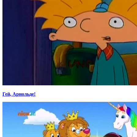
Гей, Арнольде!