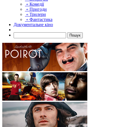
« Комедії
« Пригоди
« Трилери
« Фантастика
Документальне кіно
Пошук