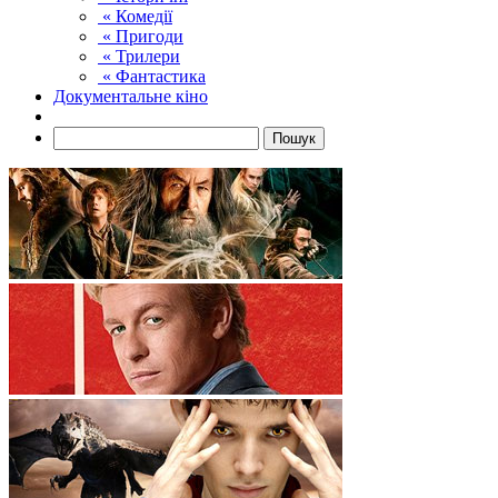
« Комедії
« Пригоди
« Трилери
« Фантастика
Документальне кіно
Пошук