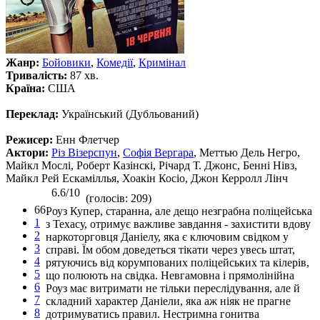
Жанр:
Бойовики
,
Комедії
,
Кримінал
Тривалість:
87 хв.
Країна:
США
Переклад:
Український (Дубльований)
Режисер:
Енн Флетчер
Актори:
Різ Візерспун
,
Софія Вергара
, Меттью Дель Негро,
Майкл Мослі, Роберт Казінскі, Річард Т. Джонс, Бенні Нівз,
Майкл Рей Ескаміллья, Хоакін Косіо, Джон Керролл Лінч
6.6/10
(голосів: 209)
66
Роуз Купер, старанна, але дещо незграбна поліцейська
1
з Техасу, отримує важливе завдання - захистити вдову
2
наркоторговця Даніелу, яка є ключовим свідком у
3
справі. Їм обом доведеться тікати через увесь штат,
4
рятуючись від корумпованих поліцейських та кілерів,
5
що полюють на свідка. Невгамовна і прямолінійна
6
Роуз має витримати не тільки переслідування, але й
7
складний характер Даніели, яка аж ніяк не прагне
8
дотримуватись правил. Нестримна гонитва