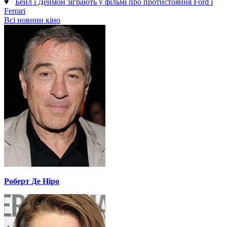
♥
Бейл і Деймон зіграють у фільмі про протистояння Ford і
Ferrari
Всі новини кіно
Роберт Де Ніро