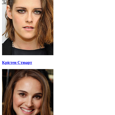
Крістен Стюарт