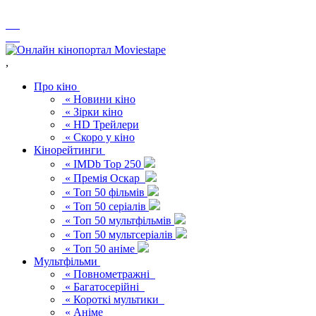
,
Про кіно
« Новини кіно
« Зірки кіно
« HD Трейлери
« Скоро у кіно
Кінорейтинги
« IMDb Top 250
« Премія Оскар
« Топ 50 фільмів
« Топ 50 серіалів
« Топ 50 мультфільмів
« Топ 50 мультсеріалів
« Топ 50 аніме
Мультфільми
« Повнометражні
« Багатосерійні
« Короткі мультики
« Аніме