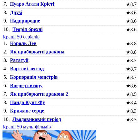
7.
Пуаро Агати Крісті
★
8.7
8.
Друзі
★
8.6
9.
Надприродне
★
8.6
10.
Теорія брехні
★
8.6
Кращі 50 серіалів
1.
Король Лев
★
8.8
2.
Як приборкати дракона
★
8.8
3.
Рататуй
★
8.7
4.
Вартові легенд
★
8.7
5.
Корпорація монстрів
★
8.7
6.
Вперед і вгору
★
8.6
7.
Як приборкати дракона 2
★
8.5
8.
Панда Кунг-Фу
★
8.4
9.
Крижане серце
★
8.3
10.
Льодовиковий період
★
8.3
Кращі 50 мультфільмів