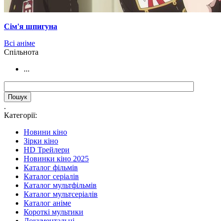
Сім'я шпигуна
Всі аніме
Cпільнота
...
.
Категорії:
Новини кіно
Зірки кіно
HD Трейлери
Новинки кіно 2025
Каталог фільмів
Каталог серіалів
Каталог мультфільмів
Каталог мультсеріалів
Каталог аніме
Короткі мультики
Документальні