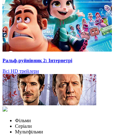
Ральф-руйнівник 2: Інтернетрі
Всі HD трейлери
Фільми
Серіали
Мультфільми