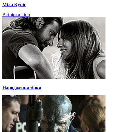
Міла Куніс
Всі зірки кіно
Народження зірки