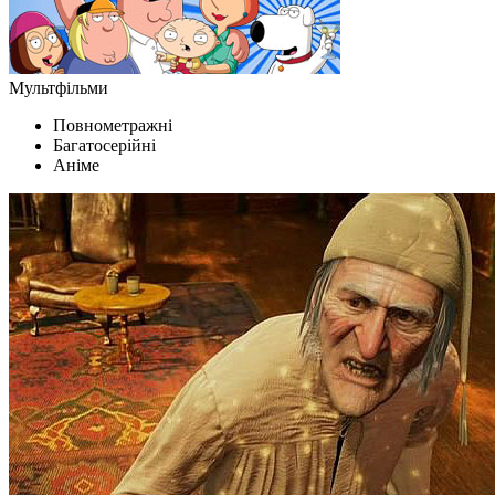
Мультфільми
Повнометражні
Багатосерійні
Аніме