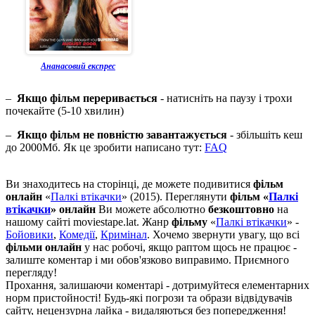
Ананасовий експрес
–
Якщо фільм переривається
- натисніть на паузу і трохи
почекайте (5-10 хвилин)
–
Якщо фільм не повністю завантажується
- збільшіть кеш
до 2000Мб. Як це зробити написано тут:
FAQ
Ви знаходитесь на сторінці, де можете подивитися
фільм
онлайн
«
Палкі втікачки
» (2015). Переглянути
фільм «
Палкі
втікачки
» онлайн
Ви можете абсолютно
безкоштовно
на
нашому сайті moviestape.lat. Жанр
фільму
«
Палкі втікачки
» -
Бойовики
,
Комедії
,
Кримінал
. Хочемо звернути увагу, що всі
фільми онлайн
у нас робочі, якщо раптом щось не працює -
залиште коментар і ми обов'язково виправимо. Приємного
перегляду!
Прохання, залишаючи коментарі - дотримуйтеся елементарних
норм пристойності! Будь-які погрози та образи відвідувачів
сайту, нецензурна лайка - видаляються без попередження!