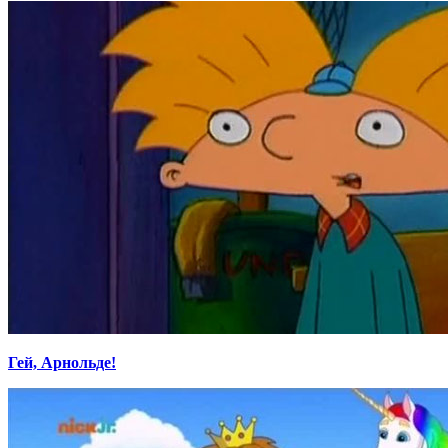
Гей, Арнольде!