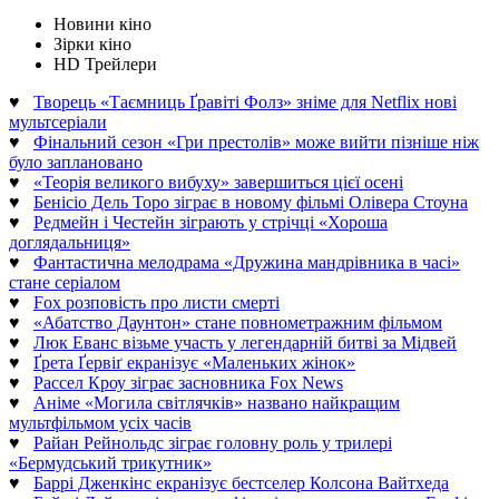
Новини кіно
Зірки кіно
HD Трейлери
♥
Творець «Таємниць Ґравіті Фолз» зніме для Netflix нові
мультсеріали
♥
Фінальний сезон «Гри престолів» може вийти пізніше ніж
було заплановано
♥
«Теорія великого вибуху» завершиться цієї осені
♥
Бенісіо Дель Торо зіграє в новому фільмі Олівера Стоуна
♥
Редмейн і Честейн зіграють у стрічці «Хороша
доглядальниця»
♥
Фантастична мелодрама «Дружина мандрівника в часі»
стане серіалом
♥
Fox розповість про листи смерті
♥
«Абатство Даунтон» стане повнометражним фільмом
♥
Люк Еванс візьме участь у легендарній битві за Мідвей
♥
Ґрета Ґервіґ екранізує «Маленьких жінок»
♥
Рассел Кроу зіграє засновника Fox News
♥
Аніме «Могила світлячків» названо найкращим
мультфільмом усіх часів
♥
Райан Рейнольдс зіграє головну роль у трилері
«Бермудський трикутник»
♥
Баррі Дженкінс екранізує бестселер Колсона Вайтхеда