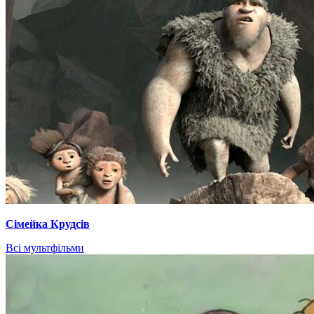
Сімейка Крудсів
Всі мультфільми