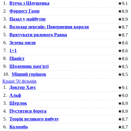
1.
Втеча з Шоушенка
★
9.1
2.
Форрест Гамп
★
8.9
3.
Назад у майбутнє
★
8.9
4.
Володар перснів: Повернення короля
★
8.7
5.
Врятувати рядового Раяна
★
8.7
6.
Зелена миля
★
8.6
7.
1+1
★
8.6
8.
Піаніст
★
8.6
9.
Щоденник пам'яті
★
8.5
10.
Міцний горішок
★
8.5
Кращі 50 фільмів
1.
Доктор Хаус
★
9.1
2.
Альф
★
9.0
3.
Шерлок
★
8.9
4.
Пуститися берега
★
8.9
5.
Теорія великого вибуху
★
8.7
6.
Коломбо
★
8.7