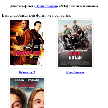
Дивитись фільм «
Палкі втікачки
» (2015) онлайн безкоштовно
Вам сподобався цей фільм, не пропустіть:
Година пік 3
Мачо і Ботан