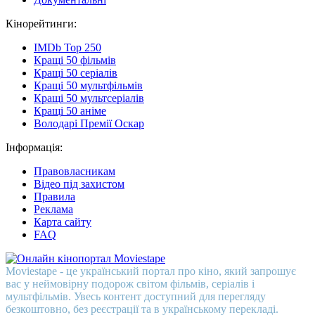
Кінорейтинги:
IMDb Top 250
Кращі 50 фільмів
Кращі 50 серіалів
Кращі 50 мультфільмів
Кращі 50 мультсеріалів
Кращі 50 аніме
Володарі Премії Оскар
Інформація:
Правовласникам
Відео під захистом
Правила
Реклама
Карта сайту
FAQ
Moviestape - це український портал про кіно, який запрошує
вас у неймовірну подорож світом фільмів, серіалів і
мультфільмів. Увесь контент доступний для перегляду
безкоштовно, без реєстрації та в українському перекладі.