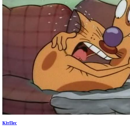
КітПес