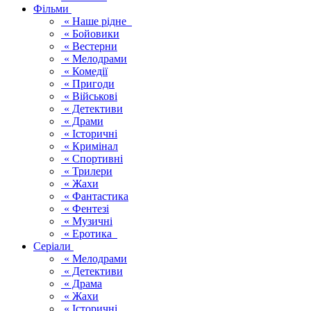
Фільми
« Наше рідне
« Бойовики
« Вестерни
« Мелодрами
« Комедії
« Пригоди
« Військові
« Детективи
« Драми
« Історичні
« Кримінал
« Спортивні
« Трилери
« Жахи
« Фантастика
« Фентезі
« Музичні
« Еротика
Серіали
« Мелодрами
« Детективи
« Драма
« Жахи
« Історичні