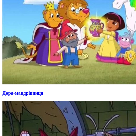
Дора-мандрівниця