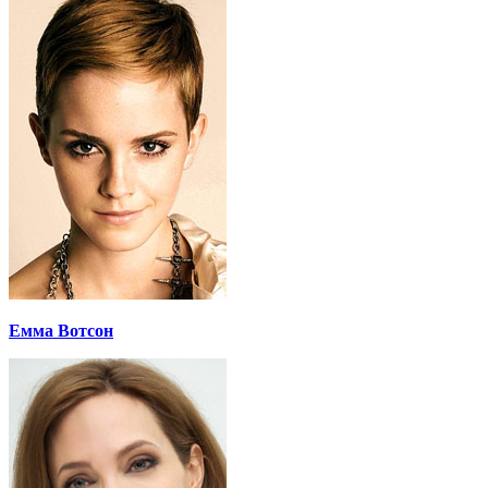
Емма Вотсон