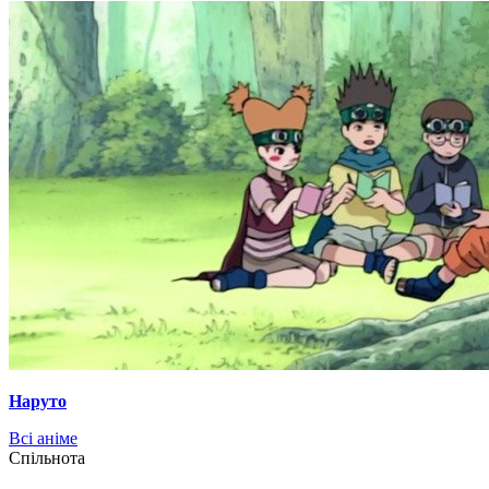
Наруто
Всі аніме
Cпільнота