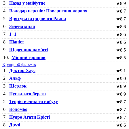
3.
Назад у майбутнє
★
8.9
4.
Володар перснів: Повернення короля
★
8.7
5.
Врятувати рядового Раяна
★
8.7
6.
Зелена миля
★
8.6
7.
1+1
★
8.6
8.
Піаніст
★
8.6
9.
Щоденник пам'яті
★
8.5
10.
Міцний горішок
★
8.5
Кращі 50 фільмів
1.
Доктор Хаус
★
9.1
2.
Альф
★
9.0
3.
Шерлок
★
8.9
4.
Пуститися берега
★
8.9
5.
Теорія великого вибуху
★
8.7
6.
Коломбо
★
8.7
7.
Пуаро Агати Крісті
★
8.7
8.
Друзі
★
8.6