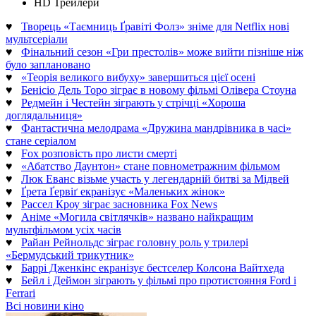
HD Трейлери
♥
Творець «Таємниць Ґравіті Фолз» зніме для Netflix нові
мультсеріали
♥
Фінальний сезон «Гри престолів» може вийти пізніше ніж
було заплановано
♥
«Теорія великого вибуху» завершиться цієї осені
♥
Бенісіо Дель Торо зіграє в новому фільмі Олівера Стоуна
♥
Редмейн і Честейн зіграють у стрічці «Хороша
доглядальниця»
♥
Фантастична мелодрама «Дружина мандрівника в часі»
стане серіалом
♥
Fox розповість про листи смерті
♥
«Абатство Даунтон» стане повнометражним фільмом
♥
Люк Еванс візьме участь у легендарній битві за Мідвей
♥
Ґрета Ґервіґ екранізує «Маленьких жінок»
♥
Рассел Кроу зіграє засновника Fox News
♥
Аніме «Могила світлячків» названо найкращим
мультфільмом усіх часів
♥
Райан Рейнольдс зіграє головну роль у трилері
«Бермудський трикутник»
♥
Баррі Дженкінс екранізує бестселер Колсона Вайтхеда
♥
Бейл і Деймон зіграють у фільмі про протистояння Ford і
Ferrari
Всі новини кіно