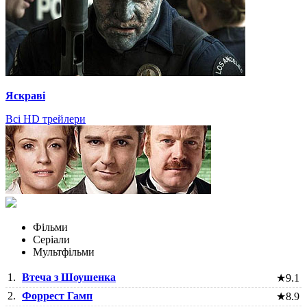
Яскраві
Всі HD трейлери
Фільми
Серіали
Мультфільми
1.
Втеча з Шоушенка
★
9.1
2.
Форрест Гамп
★
8.9