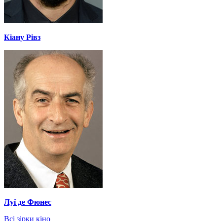
Кіану Рівз
Луї де Фюнес
Всі зірки кіно