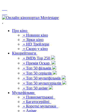
,
Про кіно
« Новини кіно
« Зірки кіно
« HD Трейлери
« Скоро у кіно
Кінорейтинги
« IMDb Top 250
« Премія Оскар
« Топ 50 фільмів
« Топ 50 серіалів
« Топ 50 мультфільмів
« Топ 50 мультсеріалів
« Топ 50 аніме
Мультфільми
« Повнометражні
« Багатосерійні
« Короткі мультики
« Аніме