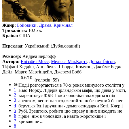
Жанр:
Бойовики
,
Драма
,
Кримінал
Тривалість:
102 хв.
Країна:
США
Переклад:
Український (Дубльований)
Режисер:
Андреа Берлофф
Актори:
Елізабет Мосс
,
Мелісса МакКарті
,
Донал Ґлісон
,
Тіффані Хеддіш, Аннабелла Шіорра, Коммон, Джеймс Бедж
Дейл, Марго Мартіндейл, Джеремі Бобб
6.6/10
(голосів: 59)
66
Події розгортаються в 70-х роках минулого століття у
1
Нью-Йорку. Лідерів ірландської мафії, що діяла у місті,
2
заарештовує ФБР. Поки чоловіки знаходяться під
3
арештом, вести налагоджений та небезпечний бізнес
4
беруться їхні дружини - домогосподарки Кеті, Клер і
5
Рубі. Зрештою, робити цю справу в них виходить не
6
гірше, ніж в чоловіків, а навіть жорстокіше і
7
кривавіше ...
8