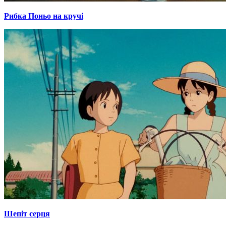
Рибка Поньо на кручі
Шепіт серця