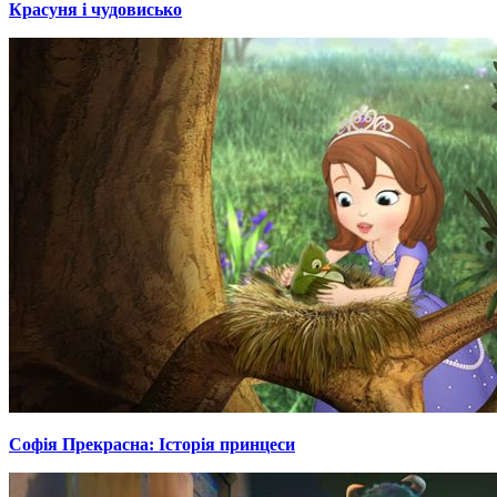
Красуня і чудовисько
Софія Прекрасна: Історія принцеси