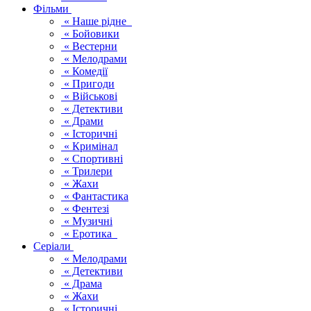
Фільми
« Наше рідне
« Бойовики
« Вестерни
« Мелодрами
« Комедії
« Пригоди
« Військові
« Детективи
« Драми
« Історичні
« Кримінал
« Спортивні
« Трилери
« Жахи
« Фантастика
« Фентезі
« Музичні
« Еротика
Серіали
« Мелодрами
« Детективи
« Драма
« Жахи
« Історичні