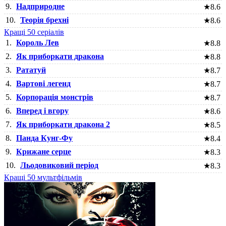
9.
Надприродне
★
8.6
10.
Теорія брехні
★
8.6
Кращі 50 серіалів
1.
Король Лев
★
8.8
2.
Як приборкати дракона
★
8.8
3.
Рататуй
★
8.7
4.
Вартові легенд
★
8.7
5.
Корпорація монстрів
★
8.7
6.
Вперед і вгору
★
8.6
7.
Як приборкати дракона 2
★
8.5
8.
Панда Кунг-Фу
★
8.4
9.
Крижане серце
★
8.3
10.
Льодовиковий період
★
8.3
Кращі 50 мультфільмів