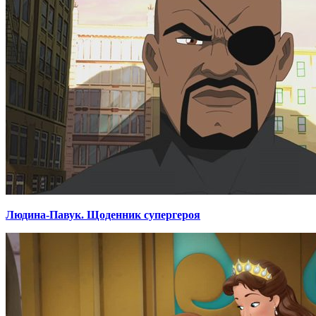
Людина-Павук. Щоденник супергероя