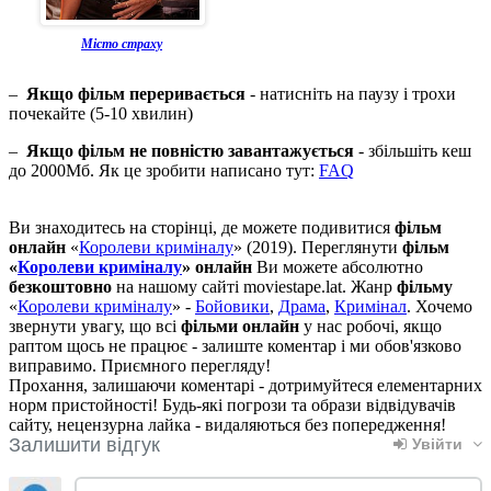
Місто страху
–
Якщо фільм переривається
- натисніть на паузу і трохи
почекайте (5-10 хвилин)
–
Якщо фільм не повністю завантажується
- збільшіть кеш
до 2000Мб. Як це зробити написано тут:
FAQ
Ви знаходитесь на сторінці, де можете подивитися
фільм
онлайн
«
Королеви криміналу
» (2019). Переглянути
фільм
«
Королеви криміналу
» онлайн
Ви можете абсолютно
безкоштовно
на нашому сайті moviestape.lat. Жанр
фільму
«
Королеви криміналу
» -
Бойовики
,
Драма
,
Кримінал
. Хочемо
звернути увагу, що всі
фільми онлайн
у нас робочі, якщо
раптом щось не працює - залиште коментар і ми обов'язково
виправимо. Приємного перегляду!
Прохання, залишаючи коментарі - дотримуйтеся елементарних
норм пристойності! Будь-які погрози та образи відвідувачів
сайту, нецензурна лайка - видаляються без попередження!