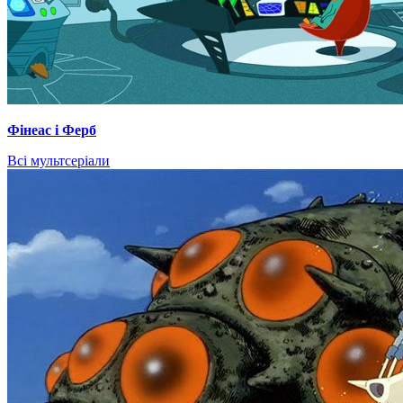
Фінеас і Ферб
Всі мультсеріали