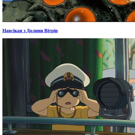
Навсікая з Долини Вітрів