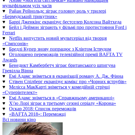
♥
Аніме «Могила світлячків» названо найкращим
мультфільмом усіх часів
♥
Райан Рейнольдс зіграє головну роль у трилері
«Бермудський трикутник»
♥
Баррі Дженкінс екранізує бестселер Колсона Вайтхеда
♥
Бейл і Деймон зіграють у фільмі про протистояння Ford і
Ferrari
♥
Netflix випустить новий мультсеріал від творця
«Сімпсонів»
♥
Бредлі Купер знову попрацює з Клінтом Іствудом
♥
Оголошено переможців телевізійної премії BAFTA TV
Awards
♥
Бенедикт Камбербетч зіграє британського шпигуна
Гревілла Вінна
♥
Емі Адамс зніметься в екранізації роману А. Дж. Фінна
♥
Стівен Спілберг екранізує комікс про «Чорних яструбів»
♥
Мелісса МакКарті зніметься у комедійній стрічці
«Суперінтелект»
♥
Емі Адамс зніметься в «Справжньому американці»
♥
Х\'ю Лорі зіграє в третьому сезоні серіалу «Корона»
♥
Оскар 2018: Список переможців
♥
«BAFTA 2018»: Переможці
Всі новини кіно