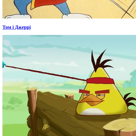
Том і Джеррі