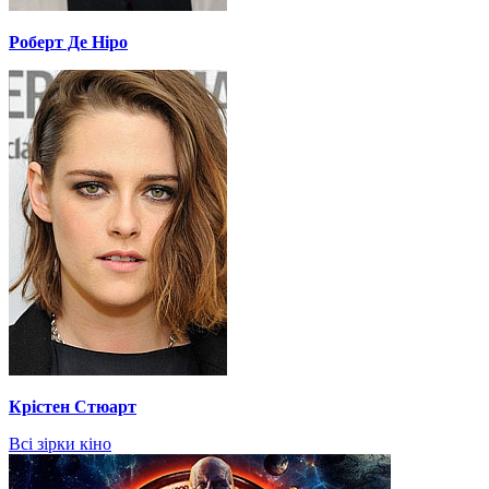
Роберт Де Ніро
Крістен Стюарт
Всі зірки кіно