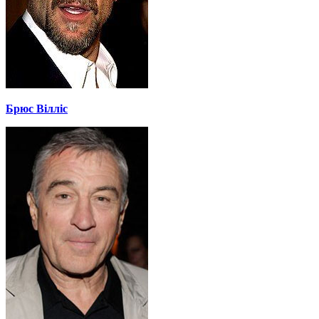
Брюс Вілліс