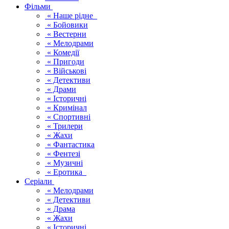
Фільми
« Наше рідне
« Бойовики
« Вестерни
« Мелодрами
« Комедії
« Пригоди
« Військові
« Детективи
« Драми
« Історичні
« Кримінал
« Спортивні
« Трилери
« Жахи
« Фантастика
« Фентезі
« Музичні
« Еротика
Серіали
« Мелодрами
« Детективи
« Драма
« Жахи
« Історичні