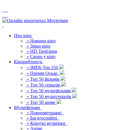
,
Про кіно
« Новини кіно
« Зірки кіно
« HD Трейлери
« Скоро у кіно
Кінорейтинги
« IMDb Top 250
« Премія Оскар
« Топ 50 фільмів
« Топ 50 серіалів
« Топ 50 мультфільмів
« Топ 50 мультсеріалів
« Топ 50 аніме
Мультфільми
« Повнометражні
« Багатосерійні
« Короткі мультики
« Аніме