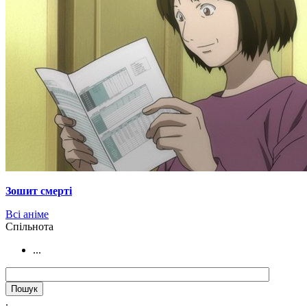
Зошит смерті
Всі аніме
Cпільнота
...
.