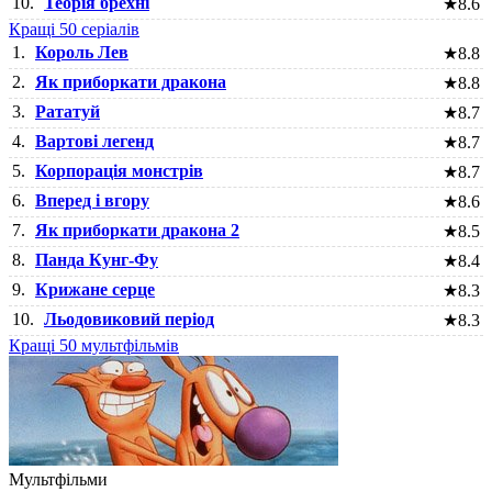
10.
Теорія брехні
★
8.6
Кращі 50 серіалів
1.
Король Лев
★
8.8
2.
Як приборкати дракона
★
8.8
3.
Рататуй
★
8.7
4.
Вартові легенд
★
8.7
5.
Корпорація монстрів
★
8.7
6.
Вперед і вгору
★
8.6
7.
Як приборкати дракона 2
★
8.5
8.
Панда Кунг-Фу
★
8.4
9.
Крижане серце
★
8.3
10.
Льодовиковий період
★
8.3
Кращі 50 мультфільмів
Мультфільми