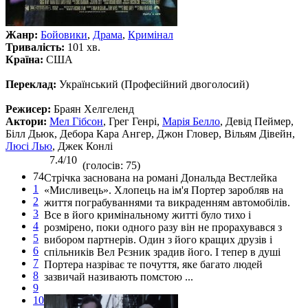
Жанр:
Бойовики
,
Драма
,
Кримінал
Тривалість:
101 хв.
Країна:
США
Переклад:
Український (Професійний двоголосий)
Режисер:
Браян Хелгеленд
Актори:
Мел Гібсон
, Грег Генрі,
Марія Белло
, Девід Пеймер,
Білл Дьюк, Дебора Кара Ангер, Джон Гловер, Вільям Дівейн,
Люсі Лью
, Джек Конлі
7.4/10
(голосів: 75)
74
Стрічка заснована на романі Дональда Вестлейка
1
«Мисливець». Хлопець на ім'я Портер заробляв на
2
життя пограбуваннями та викраденням автомобілів.
3
Все в його кримінальному житті було тихо і
4
розмірено, поки одного разу він не прорахувався з
5
вибором партнерів. Один з його кращих друзів і
6
спільників Вел Рєзник зрадив його. І тепер в душі
7
Портера назріває те почуття, яке багато людей
8
зазвичай називають помстою ...
9
10