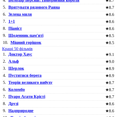
4.
Володар перснів: Повернення короля
★
8.7
5.
Врятувати рядового Раяна
★
8.7
6.
Зелена миля
★
8.6
7.
1+1
★
8.6
8.
Піаніст
★
8.6
9.
Щоденник пам'яті
★
8.5
10.
Міцний горішок
★
8.5
Кращі 50 фільмів
1.
Доктор Хаус
★
9.1
2.
Альф
★
9.0
3.
Шерлок
★
8.9
4.
Пуститися берега
★
8.9
5.
Теорія великого вибуху
★
8.7
6.
Коломбо
★
8.7
7.
Пуаро Агати Крісті
★
8.7
8.
Друзі
★
8.6
9.
Надприродне
★
8.6