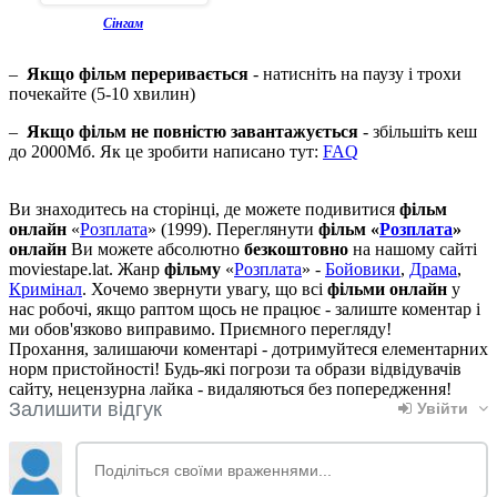
Сінгам
–
Якщо фільм переривається
- натисніть на паузу і трохи
почекайте (5-10 хвилин)
–
Якщо фільм не повністю завантажується
- збільшіть кеш
до 2000Мб. Як це зробити написано тут:
FAQ
Ви знаходитесь на сторінці, де можете подивитися
фільм
онлайн
«
Розплата
» (1999). Переглянути
фільм «
Розплата
»
онлайн
Ви можете абсолютно
безкоштовно
на нашому сайті
moviestape.lat. Жанр
фільму
«
Розплата
» -
Бойовики
,
Драма
,
Кримінал
. Хочемо звернути увагу, що всі
фільми онлайн
у
нас робочі, якщо раптом щось не працює - залиште коментар і
ми обов'язково виправимо. Приємного перегляду!
Прохання, залишаючи коментарі - дотримуйтеся елементарних
норм пристойності! Будь-які погрози та образи відвідувачів
сайту, нецензурна лайка - видаляються без попередження!