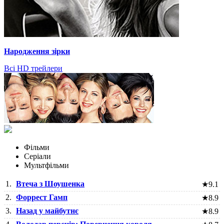
Народження зірки
Всі HD трейлери
Фільми
Серіали
Мультфільми
1.
Втеча з Шоушенка
★
9.1
2.
Форрест Гамп
★
8.9
3.
Назад у майбутнє
★
8.9