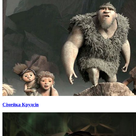
Сімейка Крудсів