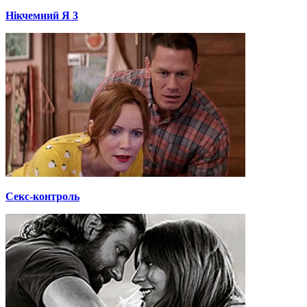
Нікчемний Я 3
Секс-контроль