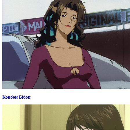
Ковбой Бібоп