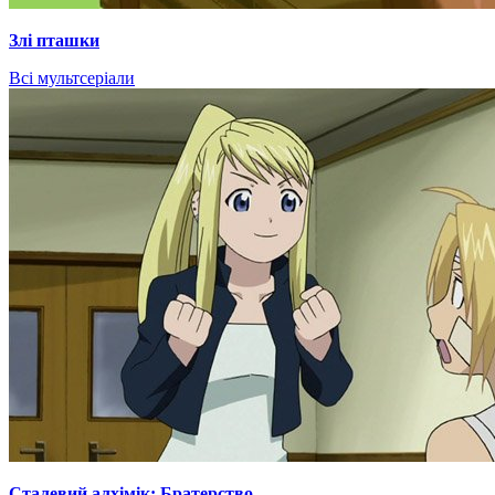
Злі пташки
Всі мультсеріали
Сталевий алхімік: Братерство