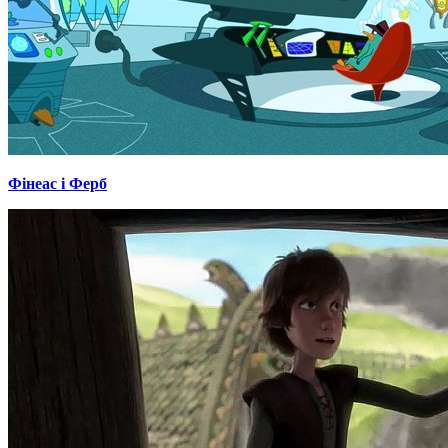
Фінеас і Ферб