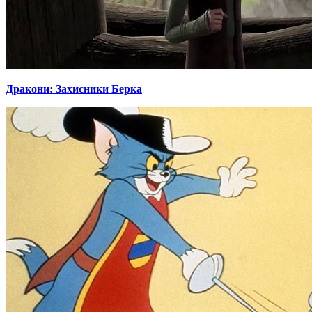
Дракони: Захисники Берка