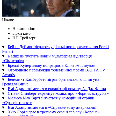
Цікаве
Новини кіно
Зірки кіно
HD Трейлери
♥
Бейл і Деймон зіграють у фільмі про протистояння Ford і
Ferrari
♥
Netflix випустить новий мультсеріал від творця
«Сімпсонів»
♥
Бредлі Купер знову попрацює з Клінтом Іствудом
♥
Оголошено переможців телевізійної премії BAFTA TV
Awards
♥
Бенедикт Камбербетч зіграє британського шпигуна
Гревілла Вінна
♥
Емі Адамс зніметься в екранізації роману А. Дж. Фінна
♥
Стівен Спілберг екранізує комікс про «Чорних яструбів»
♥
Мелісса МакКарті зніметься у комедійній стрічці
«Суперінтелект»
♥
Емі Адамс зніметься в «Справжньому американці»
♥
Х\'ю Лорі зіграє в третьому сезоні серіалу «Корона»