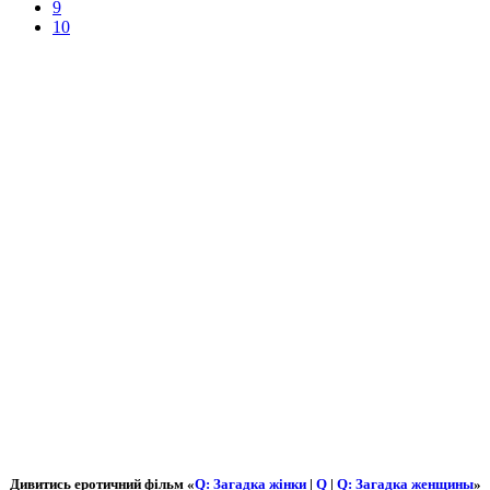
9
10
Дивитись еротичний фільм «
Q: Загадка жінки
|
Q
|
Q: Загадка женщины
»