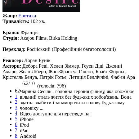
Жанр:
Еротика
Тривалість:
102 хв.
Країна:
Франція
Студія:
Acajou Films, Birka Holding
Переклад:
Російський (Професійний багатоголосий)
Режисер:
Лоран Бунік
Актори:
Дебора Реві, Хелен Зіммер, Гоуен Діді, Джонні
Амаро, Жоан Ліберо, Жан-Франсуа Галлот, Брайс Форньє,
Крістелль Бенуа, Патрік Готьє, Летиція Белліччіні, Фаб'єн Ара
6.2/10
(голосів: 796)
62
Чарівна Сесіль - головна героїня фільму, яка обожнює
1
вільний стиль життя без будь-яких зобов'язань. Вона
2
здатна звабити і запаморочити голову будь-якому
3
чоловіку ...
4
Відео доступне для перегляду на:
5
iPhone
6
iPod
7
iPad
8
Android