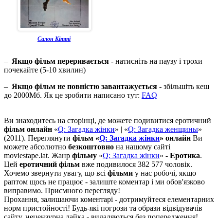
Салон Кітті
–
Якщо фільм переривається
- натисніть на паузу і трохи
почекайте (5-10 хвилин)
–
Якщо фільм не повністю завантажується
- збільшіть кеш
до 2000Мб. Як це зробити написано тут:
FAQ
Ви знаходитесь на сторінці, де можете подивитися еротичний
фільм онлайн
«
Q: Загадка жінки
» | «
Q: Загадка женщины
»
(2011). Переглянути
фільм «
Q: Загадка жінки
» онлайн
Ви
можете абсолютно
безкоштовно
на нашому сайті
moviestape.lat. Жанр
фільму
«
Q: Загадка жінки
» -
Еротика
.
Цей
еротичний фільм
вже подивилося 382 577 чоловік.
Хочемо звернути увагу, що всі
фільми
у нас робочі, якщо
раптом щось не працює - залиште коментар і ми обов'язково
виправимо. Приємного перегляду!
Прохання, залишаючи коментарі - дотримуйтеся елементарних
норм пристойності! Будь-які погрози та образи відвідувачів
сайту, нецензурна лайка - видаляються без попередження!