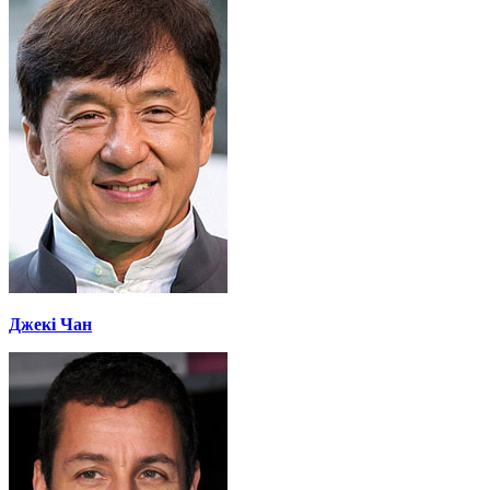
Джекі Чан