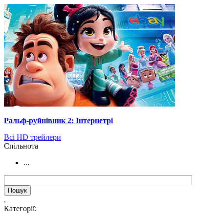
Ральф-руйнівник 2: Інтернетрі
Всі HD трейлери
Cпільнота
...
.
Категорії: