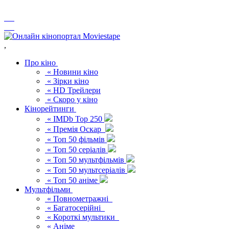
,
Про кіно
« Новини кіно
« Зірки кіно
« HD Трейлери
« Скоро у кіно
Кінорейтинги
« IMDb Top 250
« Премія Оскар
« Топ 50 фільмів
« Топ 50 серіалів
« Топ 50 мультфільмів
« Топ 50 мультсеріалів
« Топ 50 аніме
Мультфільми
« Повнометражні
« Багатосерійні
« Короткі мультики
« Аніме