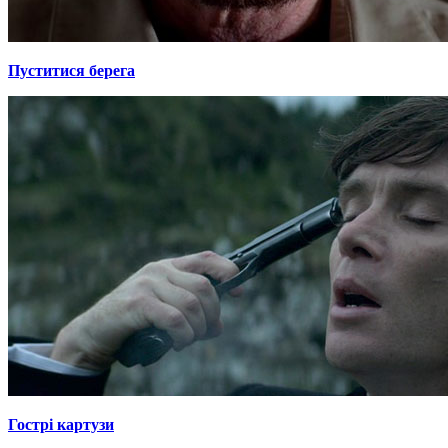
Пуститися берега
Гострі картузи