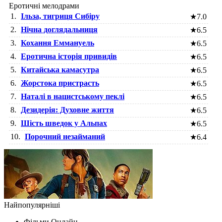
Еротичні мелодрами
1.
Ільза, тигриця Сибіру
★
7.0
2.
Нічна доглядальниця
★
6.5
3.
Кохання Еммануель
★
6.5
4.
Еротична історія привидів
★
6.5
5.
Китайська камасутра
★
6.5
6.
Жорстока пристрасть
★
6.5
7.
Наталі в нацистському пеклі
★
6.5
8.
Дезидерія: Духовне життя
★
6.5
9.
Шість шведок у Альпах
★
6.5
10.
Порочний незайманий
★
6.4
Найпопулярніші
Фільми Oнлайн