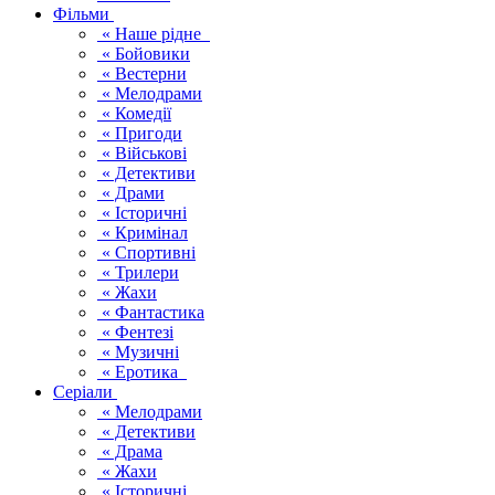
Фільми
« Наше рідне
« Бойовики
« Вестерни
« Мелодрами
« Комедії
« Пригоди
« Військові
« Детективи
« Драми
« Історичні
« Кримінал
« Спортивні
« Трилери
« Жахи
« Фантастика
« Фентезі
« Музичні
« Еротика
Серіали
« Мелодрами
« Детективи
« Драма
« Жахи
« Історичні