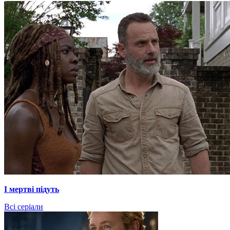
І мертві підуть
Всі серіали