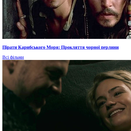
Пірати Карибського Моря: Прокляття чорної перлини
Всі фільми