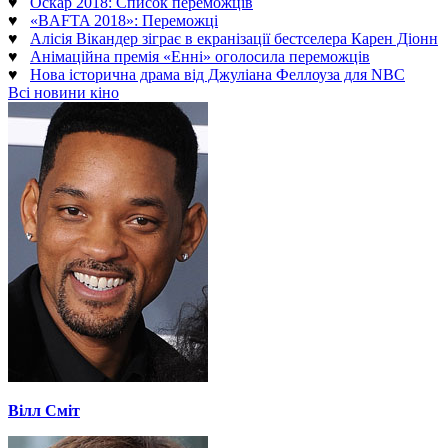
♥
Оскар 2018: Список переможців
♥
«BAFTA 2018»: Переможці
♥
Алісія Вікандер зіграє в екранізації бестселера Карен Діонн
♥
Анімаційна премія «Енні» оголосила переможців
♥
Нова історична драма від Джуліана Феллоуза для NBC
Всі новини кіно
Вілл Сміт