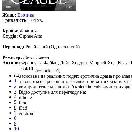
Жанр:
Еротика
Тривалість:
104 хв.
Країна:
Франція
Студія:
Orphée Arts
Переклад:
Російський (Одноголосий)
Режисер:
Жюст Жакен
Актори:
Франсуаза Фабіан, Дейл Хеддон, Мюррей Хед, Клаус К
6.4/10
(голосів: 10)
64
Заснована на реальних подіях еротична драма про Мада
1
з'являються в розкішних готелях, приватних маєтках і 
2
компрометувальні знімки її клієнтів, світ зачинених дв
3
Відео доступне для перегляду на:
4
iPhone
5
iPod
6
iPad
7
Android
8
9
10