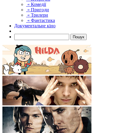
« Комедії
« Пригоди
« Трилери
« Фантастика
Документальне кіно
Пошук