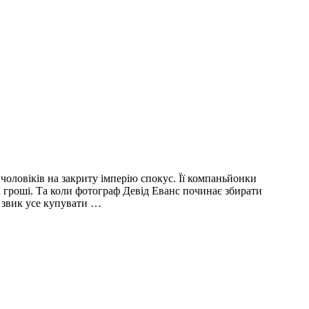
оловіків на закриту імперію спокус. Її компаньйонки
а гроші. Та коли фотограф Девід Еванс починає збирати
о звик усе купувати …