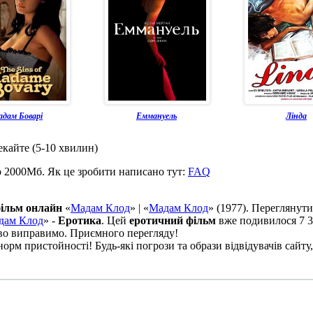
дам Боварі
Еммануель
Лінда
екайте (5-10 хвилин)
о 2000Мб. Як це зробити написано тут:
FAQ
ільм онлайн
«
Мадам Клод
» | «
Мадам Клод
» (1977). Переглянут
дам Клод
» -
Еротика
. Цей
еротичний фільм
вже подивилося 7 3
ово виправимо. Приємного перегляду!
рм пристойності! Будь-які погрози та образи відвідувачів сайту