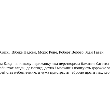
інскі, Вібеке Надсен, Моріс Роне, Роберт Веббер, Жан Гавен
м Клод - впливову парижанку, яка перетворила бажання багатих ч
кабінетах влади, де погляд, дотик і мовчання коштують дорожче з
ерей стає небезпечним, а чужа пристрасть - зброєю проти тих, хт