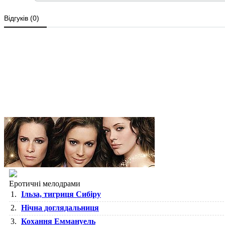
Еротичні мелодрами
1.
Ільза, тигриця Сибіру
2.
Нічна доглядальниця
3.
Кохання Еммануель