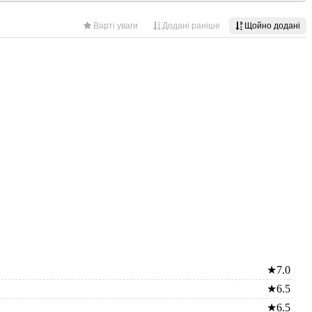
★
7.0
★
6.5
★
6.5