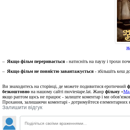
Ма
–
Якщо фільм переривається
- натисніть на паузу і трохи поч
–
Якщо фільм не повністю завантажується
- збільшіть кеш д
Ви знаходитесь на сторінці, де можете подивитися еротичний
ф
безкоштовно
на нашому сайті moviestape.lat. Жанр
фільму
«
Ма
якщо раптом щось не працює - залиште коментар і ми обов'язк
Прохання, залишаючи коментарі - дотримуйтеся елементарних но