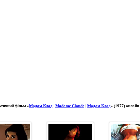
отичний фільм «
Мадам Клод
|
Madame Claude
|
Мадам Клод
» (1977) онлай