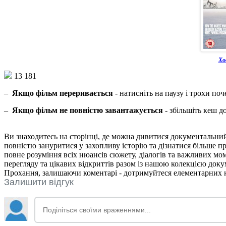
Хо
13 181
–
Якщо фільм переривається
- натисніть на паузу і трохи поч
–
Якщо фільм не повністю завантажується
- збільшіть кеш д
Ви знаходитесь на сторінці, де можна дивитися документальни
повністю зануритися у захопливу історію та дізнатися більше п
повне розуміння всіх нюансів сюжету, діалогів та важливих мо
перегляду та цікавих відкриттів разом із нашою колекцією док
Прохання, залишаючи коментарі - дотримуйтеся елементарних но