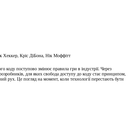
к Хеккер, Кріс ДіБона, Нік Моффітт
о коду поступово змінює правила гри в індустрії. Через
 розробників, для яких свобода доступу до коду стає принципом,
ьний рух. Це погляд на момент, коли технології перестають бути