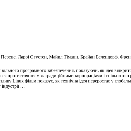
с Перенс, Ларрі Огустен, Майкл Тіманн, Брайан Белендорф, Френ
ільного програмного забезпечення, показуючи, як ідея відкритог
вається протистояння між традиційними корпораціями і спільнотою
пливу Linux фільм показує, як технічна ідея переростає у глобал
 індустрії …