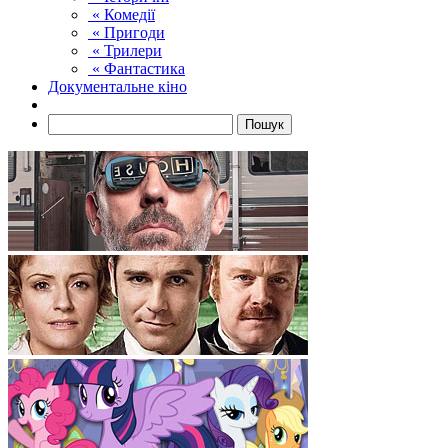
« Комедії
« Пригоди
« Трилери
« Фантастика
Документальне кіно
Пошук