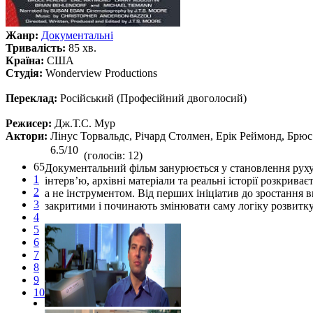
Жанр:
Документальні
Тривалість:
85 хв.
Країна:
США
Студія:
Wonderview Productions
Переклад:
Російський (Професійний двоголосий)
Режисер:
Дж.Т.С. Мур
Актори:
Лінус Торвальдс, Річард Столмен, Ерік Реймонд, Брю
6.5/10
(голосів: 12)
65
Документальний фільм занурюється у становлення руху в
1
інтерв’ю, архівні матеріали та реальні історії розкри
2
а не інструментом. Від перших ініціатив до зростання в
3
закритими і починають змінювати саму логіку розвитку
4
5
6
7
8
9
10