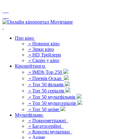
,
Про кіно
« Новини кіно
« Зірки кіно
« HD Трейлери
« Скоро у кіно
Кінорейтинги
« IMDb Top 250
« Премія Оскар
« Топ 50 фільмів
« Топ 50 серіалів
« Топ 50 мультфільмів
« Топ 50 мультсеріалів
« Топ 50 аніме
Мультфільми
« Повнометражні
« Багатосерійні
« Короткі мультики
« Аніме