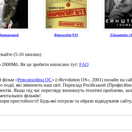
дорковський
Фаренгейт 9/11
Ейнштейн і 
екайте (5-10 хвилин)
о 2000Мб. Як це зробити написано тут:
FAQ
й фільм «
Революційна ОС
» («Revolution OS», 2001) онлайн на сай
ро події, які змінюють наш світ. Переклад Російський (Професійни
ментів. Якщо під час перегляду виникнуть технічні проблеми, з
ументальних фільмів!
рм пристойності! Будь-які погрози та образи відвідувачів сайту