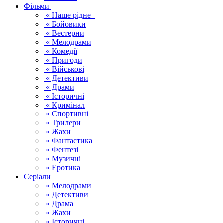
Фільми
« Наше рідне
« Бойовики
« Вестерни
« Мелодрами
« Комедії
« Пригоди
« Військові
« Детективи
« Драми
« Історичні
« Кримінал
« Спортивні
« Трилери
« Жахи
« Фантастика
« Фентезі
« Музичні
« Еротика
Серіали
« Мелодрами
« Детективи
« Драма
« Жахи
« Історичні