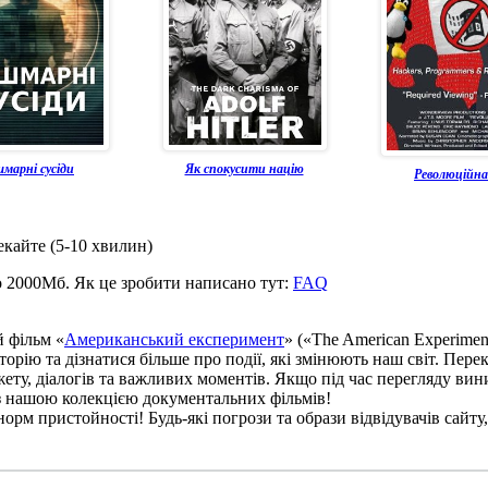
марні сусіди
Як спокусити націю
Революційн
екайте (5-10 хвилин)
о 2000Мб. Як це зробити написано тут:
FAQ
й фільм «
Американський експеримент
» («The American Experimen
сторію та дізнатися більше про події, які змінюють наш світ. Пе
жету, діалогів та важливих моментів. Якщо під час перегляду ви
із нашою колекцією документальних фільмів!
рм пристойності! Будь-які погрози та образи відвідувачів сайту