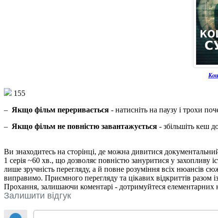
Кош
155
–
Якщо фільм переривається
- натисніть на паузу і трохи поч
–
Якщо фільм не повністю завантажується
- збільшіть кеш д
Ви знаходитесь на сторінці, де можна дивитися документальни
1 серія ~60 хв., що дозволяє повністю зануритися у захопливу і
лише зручність перегляду, а й повне розуміння всіх нюансів сю
виправимо. Приємного перегляду та цікавих відкриттів разом 
Прохання, залишаючи коментарі - дотримуйтеся елементарних но