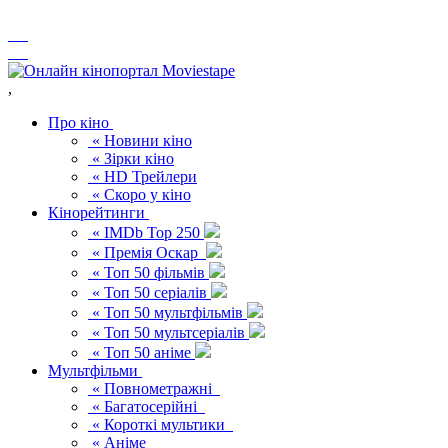
,
Про кіно
« Новини кіно
« Зірки кіно
« HD Трейлери
« Скоро у кіно
Кінорейтинги
« IMDb Top 250
« Премія Оскар
« Топ 50 фільмів
« Топ 50 серіалів
« Топ 50 мультфільмів
« Топ 50 мультсеріалів
« Топ 50 аніме
Мультфільми
« Повнометражні
« Багатосерійні
« Короткі мультики
« Аніме