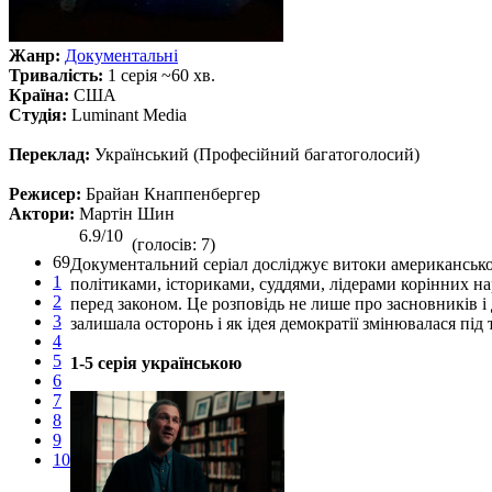
Жанр:
Документальні
Тривалість:
1 серія ~60 хв.
Країна:
США
Студія:
Luminant Media
Переклад:
Український (Професійний багатоголосий)
Режисер:
Брайан Кнаппенбергер
Актори:
Мартін Шин
6.9/10
(голосів: 7)
69
Документальний серіал досліджує витоки американської 
1
політиками, істориками, суддями, лідерами корінних н
2
перед законом. Це розповідь не лише про засновників і
3
залишала осторонь і як ідея демократії змінювалася під
4
5
1-5 серія українською
6
7
8
9
10