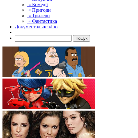
« Комедії
« Пригоди
« Трилери
« Фантастика
Документальне кіно
Пошук