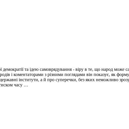
демократії та ідею самоврядування - віру в те, що народ може с
ародів і коментаторами з різними поглядами він показує, як фор
 державні інститути, а й про суперечки, без яких неможливо зроз
 тиском часу …