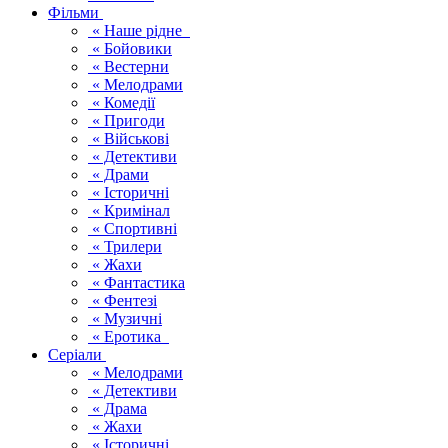
Фільми
« Наше рідне
« Бойовики
« Вестерни
« Мелодрами
« Комедії
« Пригоди
« Військові
« Детективи
« Драми
« Історичні
« Кримінал
« Спортивні
« Трилери
« Жахи
« Фантастика
« Фентезі
« Музичні
« Еротика
Серіали
« Мелодрами
« Детективи
« Драма
« Жахи
« Історичні