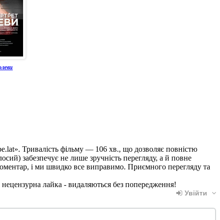
олеви
ape.lat». Тривалість фільму — 106 хв., що дозволяє повністю
осий) забезпечує не лише зручність перегляду, а й повне
коментар, і ми швидко все виправимо. Приємного перегляду та
, нецензурна лайка - видаляються без попередження!