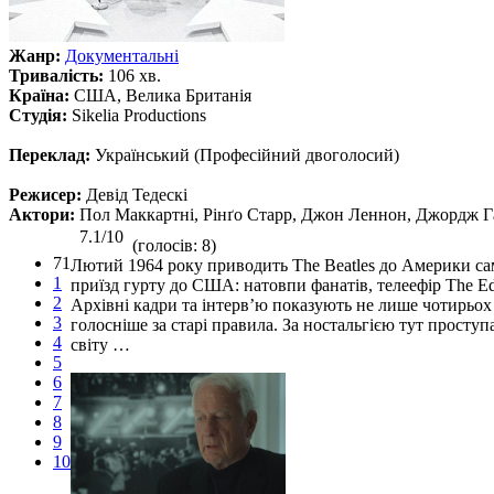
Жанр:
Документальні
Тривалість:
106 хв.
Країна:
США, Велика Британія
Студія:
Sikelia Productions
Переклад:
Український (Професійний двоголосий)
Режисер:
Девід Тедескі
Актори:
Пол Маккартні, Рінґо Старр, Джон Леннон, Джордж Г
7.1/10
(голосів: 8)
71
Лютий 1964 року приводить The Beatles до Америки са
1
приїзд гурту до США: натовпи фанатів, телеефір The Ed
2
Архівні кадри та інтерв’ю показують не лише чотирьох 
3
голосніше за старі правила. За ностальгією тут просту
4
світу …
5
6
7
8
9
10