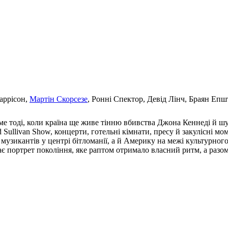
аррісон,
Мартін Скорсезе
, Ронні Спектор, Девід Лінч, Браян Еп
ме тоді, коли країна ще живе тінню вбивства Джона Кеннеді й 
 Sullivan Show, концерти, готельні кімнати, пресу й закулісні м
музикантів у центрі бітломанії, а й Америку на межі культурног
пає портрет покоління, яке раптом отримало власний ритм, а разо