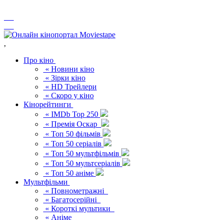
,
Про кіно
« Новини кіно
« Зірки кіно
« HD Трейлери
« Скоро у кіно
Кінорейтинги
« IMDb Top 250
« Премія Оскар
« Топ 50 фільмів
« Топ 50 серіалів
« Топ 50 мультфільмів
« Топ 50 мультсеріалів
« Топ 50 аніме
Мультфільми
« Повнометражні
« Багатосерійні
« Короткі мультики
« Аніме