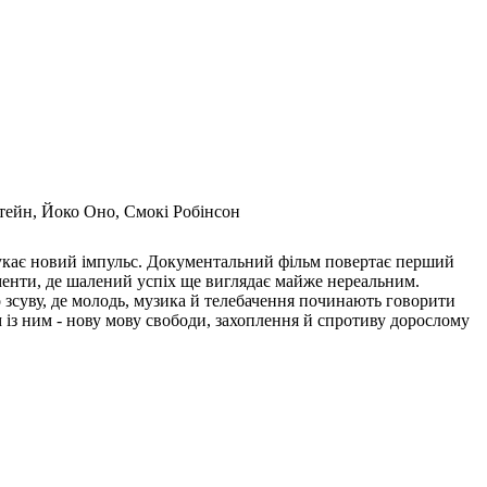
штейн, Йоко Оно, Смокі Робінсон
шукає новий імпульс. Документальний фільм повертає перший
оменти, де шалений успіх ще виглядає майже нереальним.
о зсуву, де молодь, музика й телебачення починають говорити
м із ним - нову мову свободи, захоплення й спротиву дорослому