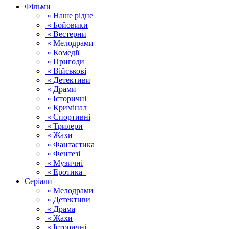
Фільми
« Наше рідне
« Бойовики
« Вестерни
« Мелодрами
« Комедії
« Пригоди
« Військові
« Детективи
« Драми
« Історичні
« Кримінал
« Спортивні
« Трилери
« Жахи
« Фантастика
« Фентезі
« Музичні
« Еротика
Серіали
« Мелодрами
« Детективи
« Драма
« Жахи
« Історичні