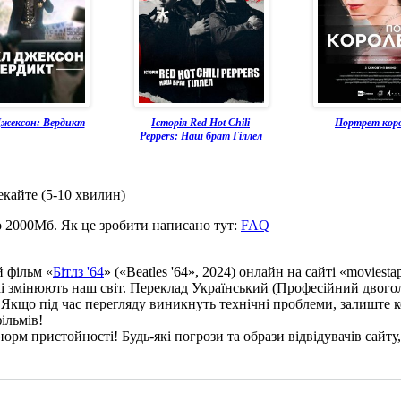
жексон: Вердикт
Історія Red Hot Chili
Портрет кор
Peppers: Наш брат Гіллел
екайте (5-10 хвилин)
о 2000Мб. Як це зробити написано тут:
FAQ
й фільм «
Бітлз '64
» («Beatles '64», 2024) онлайн на сайті «moviest
 які змінюють наш світ. Переклад Український (Професійний двогол
. Якщо під час перегляду виникнуть технічні проблеми, залиште 
ільмів!
рм пристойності! Будь-які погрози та образи відвідувачів сайту