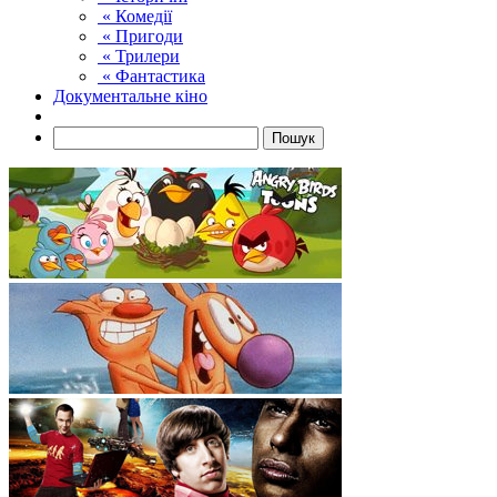
« Комедії
« Пригоди
« Трилери
« Фантастика
Документальне кіно
Пошук