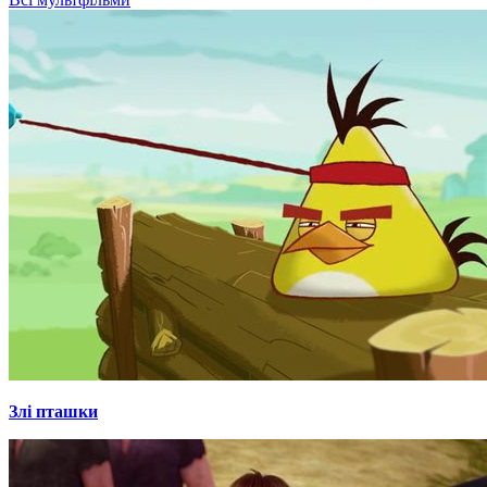
Злі пташки