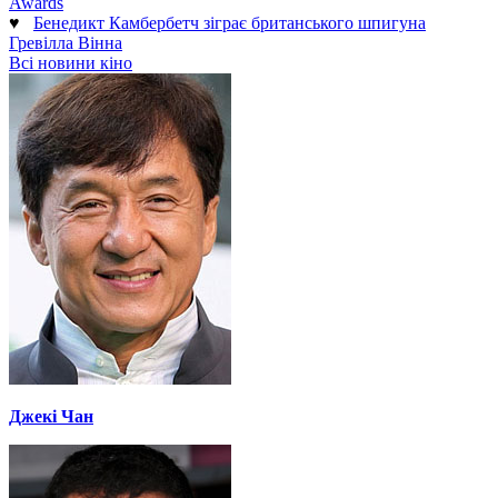
Awards
♥
Бенедикт Камбербетч зіграє британського шпигуна
Гревілла Вінна
Всі новини кіно
Джекі Чан