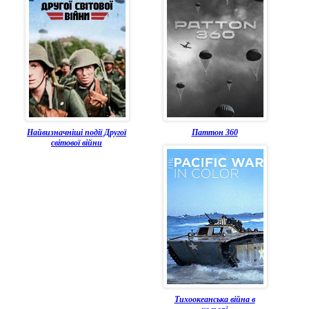
Найвизначніші події Другої
Паттон 360
світової війни
Тихоокеанська війна в