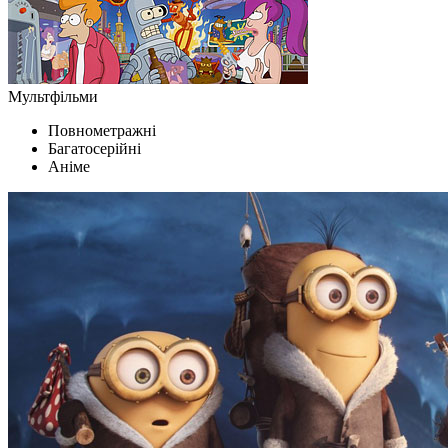
Мультфільми
Повнометражні
Багатосерійні
Аніме