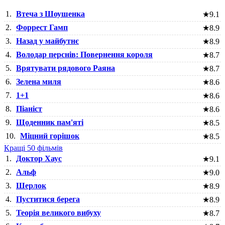
1.
Втеча з Шоушенка
★
9.1
2.
Форрест Гамп
★
8.9
3.
Назад у майбутнє
★
8.9
4.
Володар перснів: Повернення короля
★
8.7
5.
Врятувати рядового Раяна
★
8.7
6.
Зелена миля
★
8.6
7.
1+1
★
8.6
8.
Піаніст
★
8.6
9.
Щоденник пам'яті
★
8.5
10.
Міцний горішок
★
8.5
Кращі 50 фільмів
1.
Доктор Хаус
★
9.1
2.
Альф
★
9.0
3.
Шерлок
★
8.9
4.
Пуститися берега
★
8.9
5.
Теорія великого вибуху
★
8.7