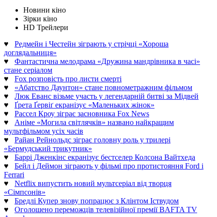
Новини кіно
Зірки кіно
HD Трейлери
♥
Редмейн і Честейн зіграють у стрічці «Хороша
доглядальниця»
♥
Фантастична мелодрама «Дружина мандрівника в часі»
стане серіалом
♥
Fox розповість про листи смерті
♥
«Абатство Даунтон» стане повнометражним фільмом
♥
Люк Еванс візьме участь у легендарній битві за Мідвей
♥
Ґрета Ґервіґ екранізує «Маленьких жінок»
♥
Рассел Кроу зіграє засновника Fox News
♥
Аніме «Могила світлячків» названо найкращим
мультфільмом усіх часів
♥
Райан Рейнольдс зіграє головну роль у трилері
«Бермудський трикутник»
♥
Баррі Дженкінс екранізує бестселер Колсона Вайтхеда
♥
Бейл і Деймон зіграють у фільмі про протистояння Ford і
Ferrari
♥
Netflix випустить новий мультсеріал від творця
«Сімпсонів»
♥
Бредлі Купер знову попрацює з Клінтом Іствудом
♥
Оголошено переможців телевізійної премії BAFTA TV