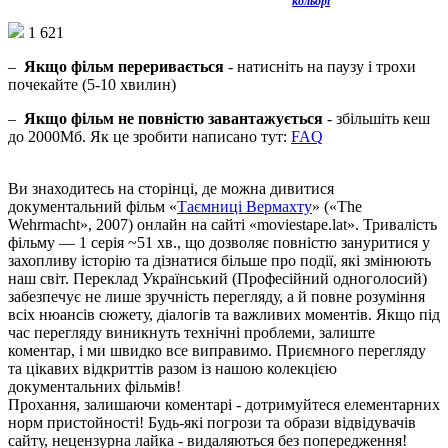
кольорі
1 621
–
Якщо фільм переривається
- натисніть на паузу і трохи
почекайте (5-10 хвилин)
–
Якщо фільм не повністю завантажується
- збільшіть кеш
до 2000Мб. Як це зробити написано тут:
FAQ
Ви знаходитесь на сторінці, де можна дивитися
документальний фільм «
Таємниці Вермахту
» («The
Wehrmacht», 2007) онлайн на сайті «moviestape.lat». Тривалість
фільму — 1 серія ~51 хв., що дозволяє повністю зануритися у
захопливу історію та дізнатися більше про події, які змінюють
наш світ. Переклад Український (Професійний одноголосий)
забезпечує не лише зручність перегляду, а й повне розуміння
всіх нюансів сюжету, діалогів та важливих моментів. Якщо під
час перегляду виникнуть технічні проблеми, залиште
коментар, і ми швидко все виправимо. Приємного перегляду
та цікавих відкриттів разом із нашою колекцією
документальних фільмів!
Прохання, залишаючи коментарі - дотримуйтеся елементарних
норм пристойності! Будь-які погрози та образи відвідувачів
сайту, нецензурна лайка - видаляються без попередження!