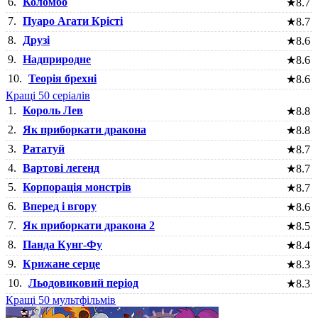
6.
Коломбо
★
8.7
7.
Пуаро Агати Крісті
★
8.7
8.
Друзі
★
8.6
9.
Надприродне
★
8.6
10.
Теорія брехні
★
8.6
Кращі 50 серіалів
1.
Король Лев
★
8.8
2.
Як приборкати дракона
★
8.8
3.
Рататуй
★
8.7
4.
Вартові легенд
★
8.7
5.
Корпорація монстрів
★
8.7
6.
Вперед і вгору
★
8.6
7.
Як приборкати дракона 2
★
8.5
8.
Панда Кунг-Фу
★
8.4
9.
Крижане серце
★
8.3
10.
Льодовиковий період
★
8.3
Кращі 50 мультфільмів