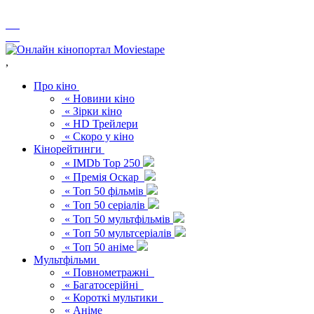
,
Про кіно
« Новини кіно
« Зірки кіно
« HD Трейлери
« Скоро у кіно
Кінорейтинги
« IMDb Top 250
« Премія Оскар
« Топ 50 фільмів
« Топ 50 серіалів
« Топ 50 мультфільмів
« Топ 50 мультсеріалів
« Топ 50 аніме
Мультфільми
« Повнометражні
« Багатосерійні
« Короткі мультики
« Аніме