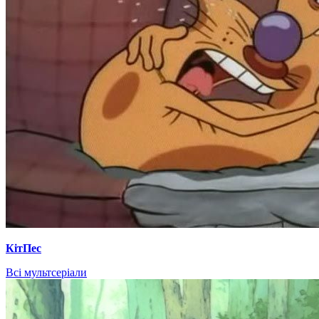
КітПес
Всі мультсеріали