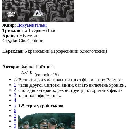
Жанр:
Документальні
Тривалість:
1 серія ~51 хв.
Країна:
Німеччина
Студія:
CineCentrum
Переклад:
Український (Професійний одноголосий)
Актори:
Зьонке Найтцель
7.3/10
(голосів: 15)
73
Великий документальний цикл фільмів про Вермахт
1
часів Другої Світової війни, багато включень хроніки,
2
спогадів ветеранів, реконструкції, історичних фактів
3
та іншої інформації ...
4
5
1-5 серія українською
6
7
8
9