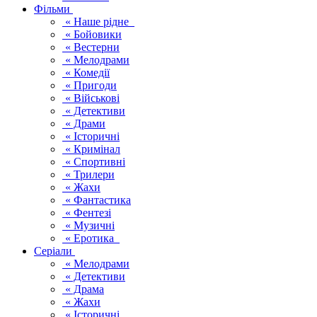
Фільми
« Наше рідне
« Бойовики
« Вестерни
« Мелодрами
« Комедії
« Пригоди
« Військові
« Детективи
« Драми
« Історичні
« Кримінал
« Спортивні
« Трилери
« Жахи
« Фантастика
« Фентезі
« Музичні
« Еротика
Серіали
« Мелодрами
« Детективи
« Драма
« Жахи
« Історичні