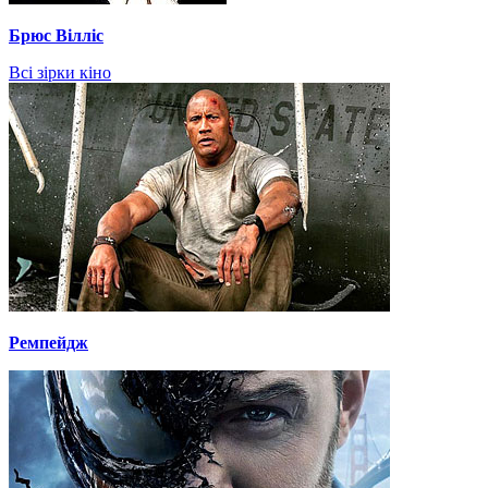
Брюс Вілліс
Всі зірки кіно
Ремпейдж