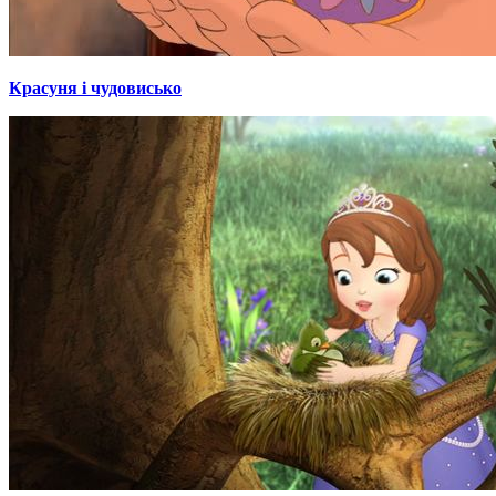
Красуня і чудовисько