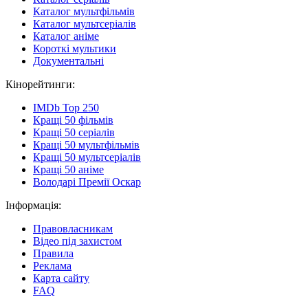
Каталог мультфільмів
Каталог мультсеріалів
Каталог аніме
Короткі мультики
Документальні
Кінорейтинги:
IMDb Top 250
Кращі 50 фільмів
Кращі 50 серіалів
Кращі 50 мультфільмів
Кращі 50 мультсеріалів
Кращі 50 аніме
Володарі Премії Оскар
Інформація:
Правовласникам
Відео під захистом
Правила
Реклама
Карта сайту
FAQ