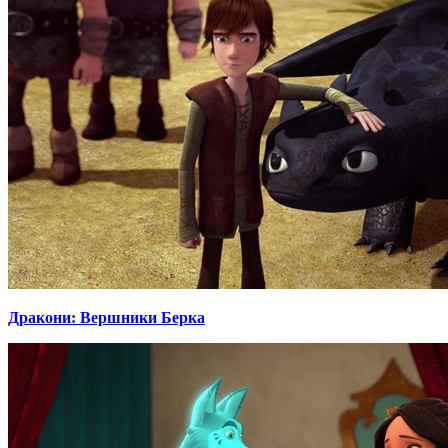
Дракони: Вершники Берка