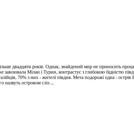
ла більше двадцяти років. Однак, знайдений мир не приносить пр
вже завоювала Мілан і Турин, контрастує з глибокою бідністю пі
лійців, 70% з них - жителі півдня. Мета подорожі одна - острів 
о назвуть островом сліз ...