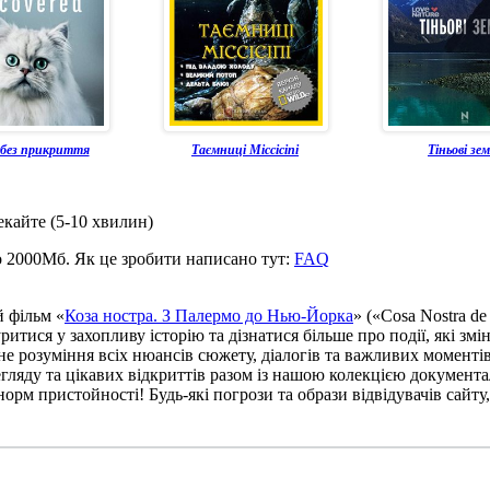
без прикриття
Таємниці Міссісіпі
Тіньові зем
екайте (5-10 хвилин)
о 2000Мб. Як це зробити написано тут:
FAQ
й фільм «
Коза ностра. З Палермо до Нью-Йорка
» («Cosa Nostra de
уритися у захопливу історію та дізнатися більше про події, які 
вне розуміння всіх нюансів сюжету, діалогів та важливих моменті
ляду та цікавих відкриттів разом із нашою колекцією документа
рм пристойності! Будь-які погрози та образи відвідувачів сайту