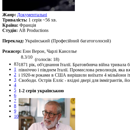
Жанр:
Документальні
Тривалість:
1 серія ~56 хв.
Країна:
Франція
Студія:
AB Productions
Переклад:
Український (Професійний багатоголосий)
Режисер:
Енн Верон, Чарлі Канселье
8.3/10
(голосів: 18)
83
1871 рік, об'єднання Італії. Братовбивча війна трива
1
північчю і півднем Італії. Промислова революція, яка 
2
і 1920-м роками в США вирішили виїхати 4 мільйони іта
3
Свободи. Острів Елліс - вхідні двері для іммігрантів, йог
4
5
1-2 серія українською
6
7
8
9
10