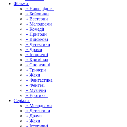
Фільми
« Наше рідне
« Бойовики
« Вестерни
« Мелодрами
« Комедії
« Пригоди
« Військові
« Детективи
« Драми
« Історичні
« Кримінал
« Спортивні
« Трилери
« Жахи
« Фантастика
« Фентезі
« Музичні
« Еротика
Серіали
« Мелодрами
« Детективи
« Драма
« Жахи
« Історичні