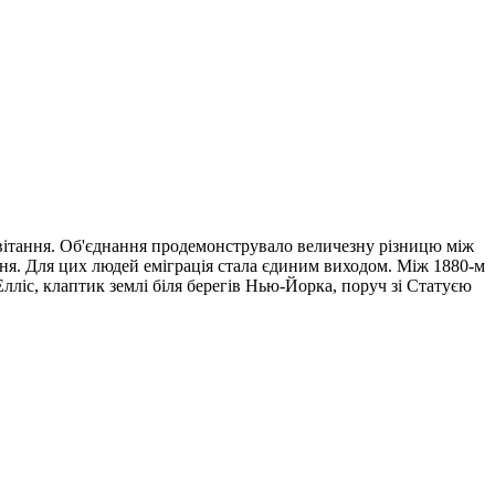
оцвітання. Об'єднання продемонструвало величезну різницю між
вдня. Для цих людей еміграція стала єдиним виходом. Між 1880-м
Елліс, клаптик землі біля берегів Нью-Йорка, поруч зі Статуєю