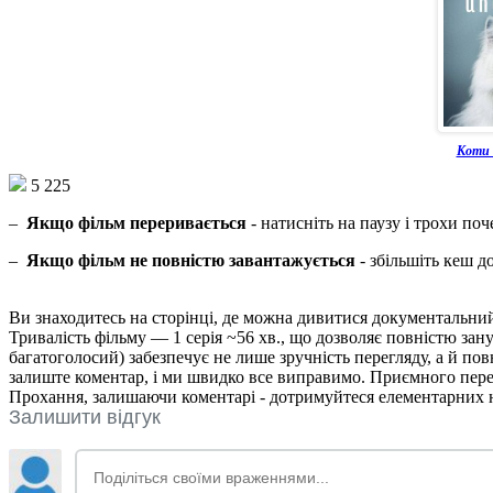
Коти 
5 225
–
Якщо фільм переривається
- натисніть на паузу і трохи поч
–
Якщо фільм не повністю завантажується
- збільшіть кеш д
Ви знаходитесь на сторінці, де можна дивитися документальни
Тривалість фільму — 1 серія ~56 хв., що дозволяє повністю зан
багатоголосий) забезпечує не лише зручність перегляду, а й по
залиште коментар, і ми швидко все виправимо. Приємного перег
Прохання, залишаючи коментарі - дотримуйтеся елементарних но