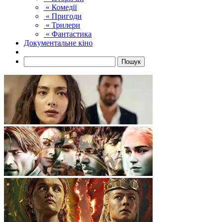
« Комедії
« Пригоди
« Трилери
« Фантастика
Документальне кіно
Пошук