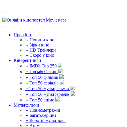
,
Про кіно
« Новини кіно
« Зірки кіно
« HD Трейлери
« Скоро у кіно
Кінорейтинги
« IMDb Top 250
« Премія Оскар
« Топ 50 фільмів
« Топ 50 серіалів
« Топ 50 мультфільмів
« Топ 50 мультсеріалів
« Топ 50 аніме
Мультфільми
« Повнометражні
« Багатосерійні
« Короткі мультики
« Аніме