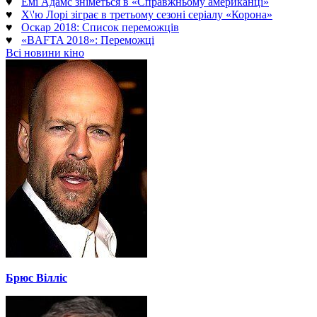
♥
Емі Адамс зніметься в «Справжньому американці»
♥
Х\'ю Лорі зіграє в третьому сезоні серіалу «Корона»
♥
Оскар 2018: Список переможців
♥
«BAFTA 2018»: Переможці
Всі новини кіно
Брюс Вілліс