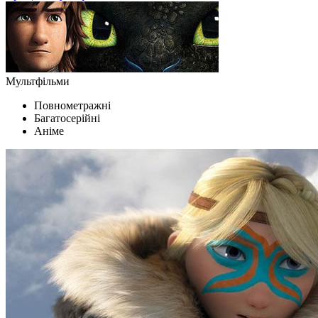
Мультфільми
Повнометражні
Багатосерійні
Аніме