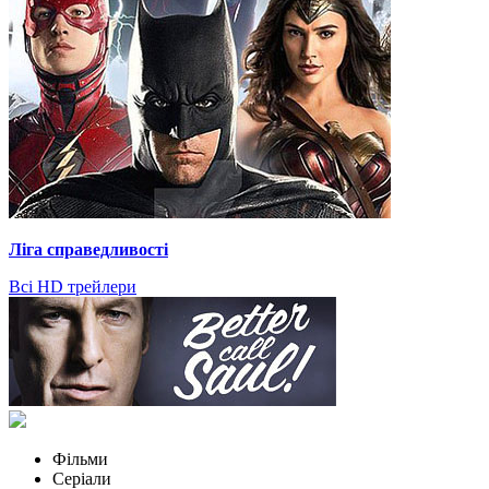
Ліга справедливості
Всі HD трейлери
Фільми
Серіали