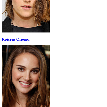
Крістен Стюарт