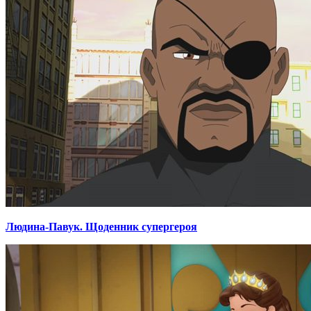
Людина-Павук. Щоденник супергероя