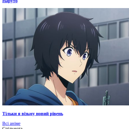
Наруто
Тільки я візьму новий рівень
Всі аніме
Cпільнота