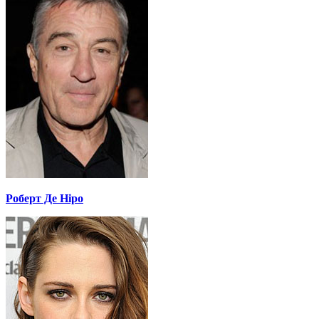
Роберт Де Ніро