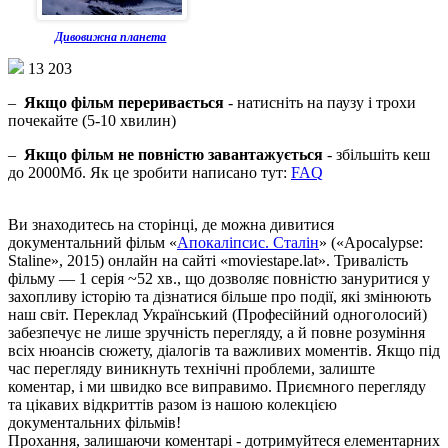
Дивовижна планета
13 203
–
Якщо фільм переривається
- натисніть на паузу і трохи
почекайте (5-10 хвилин)
–
Якщо фільм не повністю завантажується
- збільшіть кеш
до 2000Мб. Як це зробити написано тут:
FAQ
Ви знаходитесь на сторінці, де можна дивитися
документальний фільм «
Апокаліпсис. Сталін
» («Apocalypse:
Staline», 2015) онлайн на сайті «moviestape.lat». Тривалість
фільму — 1 серія ~52 хв., що дозволяє повністю зануритися у
захопливу історію та дізнатися більше про події, які змінюють
наш світ. Переклад Український (Професійний одноголосий)
забезпечує не лише зручність перегляду, а й повне розуміння
всіх нюансів сюжету, діалогів та важливих моментів. Якщо під
час перегляду виникнуть технічні проблеми, залиште
коментар, і ми швидко все виправимо. Приємного перегляду
та цікавих відкриттів разом із нашою колекцією
документальних фільмів!
Прохання, залишаючи коментарі - дотримуйтеся елементарних