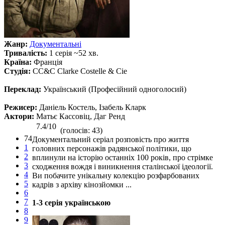
Жанр:
Документальні
Тривалість:
1 серія ~52 хв.
Країна:
Франція
Студія:
CC&C Clarke Costelle & Cie
Переклад:
Український (Професійний одноголосий)
Режисер:
Даніель Костель, Ізабель Кларк
Актори:
Матьє Кассовіц, Даг Ренд
7.4/10
(голосів: 43)
74
Документальний серіал розповість про життя
1
головних персонажів радянської політики, що
2
вплинули на історію останніх 100 років, про стрімке
3
сходження вождя і виникнення сталінської ідеології.
4
Ви побачите унікальну колекцію розфарбованих
5
кадрів з архіву кінозйомки ...
6
7
1-3 серія українською
8
9