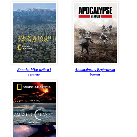
Японія: Між небом і
Апокаліпсис. Верденська
землею
битва