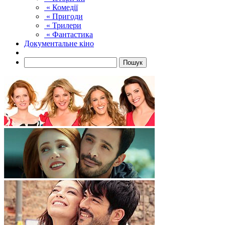
« Комедії
« Пригоди
« Трилери
« Фантастика
Документальне кіно
Пошук