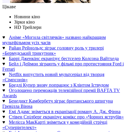
Цікаве
Новини кіно
Зірки кіно
HD Трейлери
♥
Аніме «Могила світлячків» названо найкращим
мультфільмом усіх часів
♥
Райан Рейнольдс зіграє головну роль у трилері
«Бермудський трикутник»
♥
Баррі Дженкінс екранізує бестселер Колсона Вайтхеда
♥
Бейл і Деймон зіграють у фільмі про протистояння Ford і
Ferrari
♥
Netflix випустить новий мультсеріал від творця
«Сімпсонів»
♥
Бредлі Купер знову попрацює з Клінтом Іствудом
♥
Оголошено переможців телевізійної премії BAFTA TV
Awards
♥
Бенедикт Камбербетч зіграє британського шпигуна
Гревілла Вінна
♥
Емі Адамс зніметься в екранізації роману А. Дж. Фінна
♥
Стівен Спілберг екранізує комікс про «Чорних яструбів»
♥
Мелісса МакКарті зніметься у комедійній стрічці
«Суперінтелект»