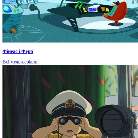
Фінеас і Ферб
Всі мультсеріали