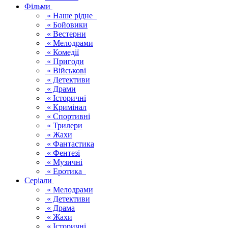
Фільми
« Наше рідне
« Бойовики
« Вестерни
« Мелодрами
« Комедії
« Пригоди
« Військові
« Детективи
« Драми
« Історичні
« Кримінал
« Спортивні
« Трилери
« Жахи
« Фантастика
« Фентезі
« Музичні
« Еротика
Серіали
« Мелодрами
« Детективи
« Драма
« Жахи
« Історичні