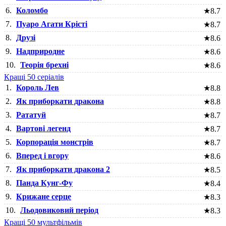
6.
Коломбо
★
8.7
7.
Пуаро Агати Крісті
★
8.7
8.
Друзі
★
8.6
9.
Надприродне
★
8.6
10.
Теорія брехні
★
8.6
Кращі 50 серіалів
1.
Король Лев
★
8.8
2.
Як приборкати дракона
★
8.8
3.
Рататуй
★
8.7
4.
Вартові легенд
★
8.7
5.
Корпорація монстрів
★
8.7
6.
Вперед і вгору
★
8.6
7.
Як приборкати дракона 2
★
8.5
8.
Панда Кунг-Фу
★
8.4
9.
Крижане серце
★
8.3
10.
Льодовиковий період
★
8.3
Кращі 50 мультфільмів