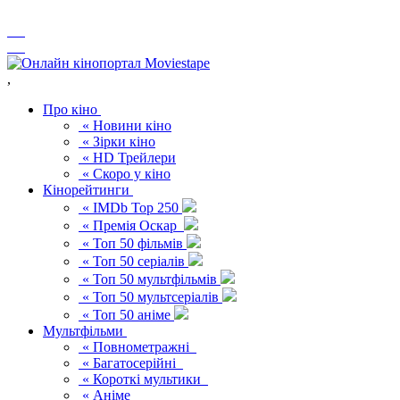
,
Про кіно
« Новини кіно
« Зірки кіно
« HD Трейлери
« Скоро у кіно
Кінорейтинги
« IMDb Top 250
« Премія Оскар
« Топ 50 фільмів
« Топ 50 серіалів
« Топ 50 мультфільмів
« Топ 50 мультсеріалів
« Топ 50 аніме
Мультфільми
« Повнометражні
« Багатосерійні
« Короткі мультики
« Аніме