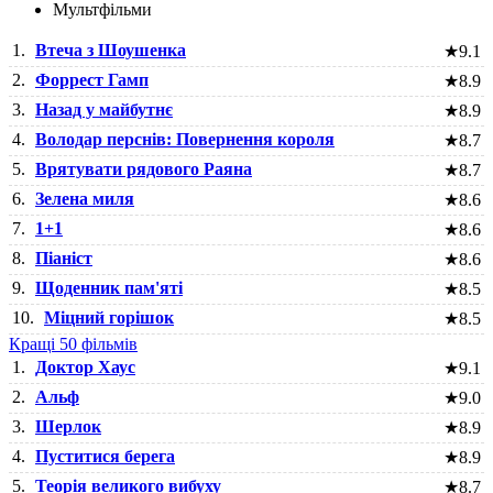
Мультфільми
1.
Втеча з Шоушенка
★
9.1
2.
Форрест Гамп
★
8.9
3.
Назад у майбутнє
★
8.9
4.
Володар перснів: Повернення короля
★
8.7
5.
Врятувати рядового Раяна
★
8.7
6.
Зелена миля
★
8.6
7.
1+1
★
8.6
8.
Піаніст
★
8.6
9.
Щоденник пам'яті
★
8.5
10.
Міцний горішок
★
8.5
Кращі 50 фільмів
1.
Доктор Хаус
★
9.1
2.
Альф
★
9.0
3.
Шерлок
★
8.9
4.
Пуститися берега
★
8.9
5.
Теорія великого вибуху
★
8.7