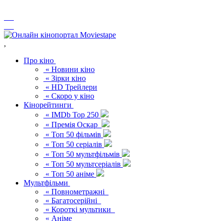
,
Про кіно
« Новини кіно
« Зірки кіно
« HD Трейлери
« Скоро у кіно
Кінорейтинги
« IMDb Top 250
« Премія Оскар
« Топ 50 фільмів
« Топ 50 серіалів
« Топ 50 мультфільмів
« Топ 50 мультсеріалів
« Топ 50 аніме
Мультфільми
« Повнометражні
« Багатосерійні
« Короткі мультики
« Аніме