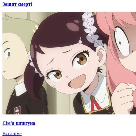
Зошит смерті
Сім'я шпигуна
Всі аніме