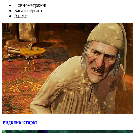
Повнометражні
Багатосерійні
Аніме
Різдвяна історія