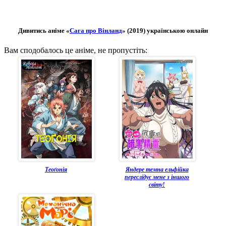
Дивитись аніме «
Сага про Вінланд
» (2019) українською онлайн
Вам сподобалось це аніме, не пропустіть:
Теоґонія
Яндере темна ельфійка
переслідує мене з іншого
світу!