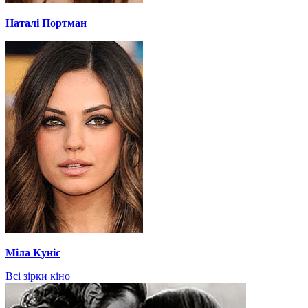
Наталі Портман
Міла Куніс
Всі зірки кіно