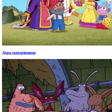
Дора-мандрівниця