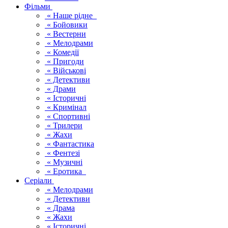
Фільми
« Наше рідне
« Бойовики
« Вестерни
« Мелодрами
« Комедії
« Пригоди
« Військові
« Детективи
« Драми
« Історичні
« Кримінал
« Спортивні
« Трилери
« Жахи
« Фантастика
« Фентезі
« Музичні
« Еротика
Серіали
« Мелодрами
« Детективи
« Драма
« Жахи
« Історичні