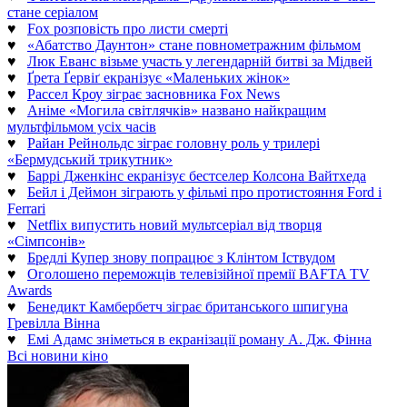
стане серіалом
♥
Fox розповість про листи смерті
♥
«Абатство Даунтон» стане повнометражним фільмом
♥
Люк Еванс візьме участь у легендарній битві за Мідвей
♥
Ґрета Ґервіґ екранізує «Маленьких жінок»
♥
Рассел Кроу зіграє засновника Fox News
♥
Аніме «Могила світлячків» названо найкращим
мультфільмом усіх часів
♥
Райан Рейнольдс зіграє головну роль у трилері
«Бермудський трикутник»
♥
Баррі Дженкінс екранізує бестселер Колсона Вайтхеда
♥
Бейл і Деймон зіграють у фільмі про протистояння Ford і
Ferrari
♥
Netflix випустить новий мультсеріал від творця
«Сімпсонів»
♥
Бредлі Купер знову попрацює з Клінтом Іствудом
♥
Оголошено переможців телевізійної премії BAFTA TV
Awards
♥
Бенедикт Камбербетч зіграє британського шпигуна
Гревілла Вінна
♥
Емі Адамс зніметься в екранізації роману А. Дж. Фінна
Всі новини кіно