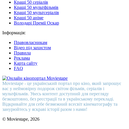
Кращі 50 серіалів
Кращі 50 мультфільмів
Кращі 50 мультсеріалів
Кращі 50 аніме
Володарі Премії Оскар
Інформація:
Правовласникам
Відео під захистом
Правила
Реклама
Карта сайту
FAQ
Moviestape - це український портал про кіно, який запрошує
вас у неймовірну подорож світом фільмів, серіалів і
мультфільмів. Увесь контент доступний для перегляду
безкоштовно, без реєстрації та в українському перекладі.
Відкривайте для себе безмежний всесвіт кінематографу та
занурюйтесь у яскраві історії разом з нами!
© Moviestape, 2026