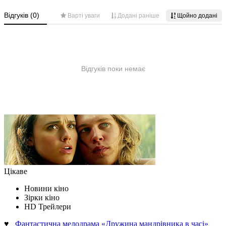
Цікаве
Новини кіно
Зірки кіно
HD Трейлери
♥
Фантастична мелодрама «Дружина мандрівника в часі»