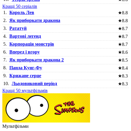
Кращі 50 серіалів
1.
Король Лев
★
8.8
2.
Як приборкати дракона
★
8.8
3.
Рататуй
★
8.7
4.
Вартові легенд
★
8.7
5.
Корпорація монстрів
★
8.7
6.
Вперед і вгору
★
8.6
7.
Як приборкати дракона 2
★
8.5
8.
Панда Кунг-Фу
★
8.4
9.
Крижане серце
★
8.3
10.
Льодовиковий період
★
8.3
Кращі 50 мультфільмів
Мультфільми