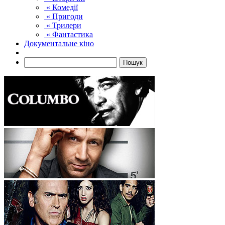
« Комедії
« Пригоди
« Трилери
« Фантастика
Документальне кіно
Пошук