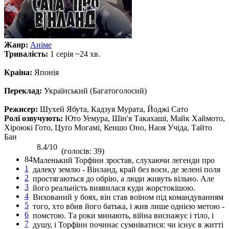
Жанр:
Аніме
Тривалість:
1 серія ~24 хв.
Країна:
Японія
Переклад:
Український (Багатоголосий)
Режисер:
Шухей Ябута, Кадзуя Мурата, Йоджі Сато
Ролі озвучують:
Юто Уемура, Шін'я Такахаші, Майк Хаймото,
Хіроюкі Гото, Цуґо Могамі, Кеншо Оно, Наоя Учіда, Тайто
Бан
8.4/10
(голосів: 39)
84
Маленький Торфінн зростав, слухаючи легенди про
1
далеку землю - Вінланд, край без воєн, де зелені поля
2
простягаються до обрію, а люди живуть вільно. Але
3
його реальність виявилася куди жорстокішою.
4
Вихований у боях, він став воїном під командуванням
5
того, хто вбив його батька, і жив лише однією метою -
6
помстою. Та роки минають, війна виснажує і тіло, і
7
душу, і Торфінн починає сумніватися: чи існує в житті