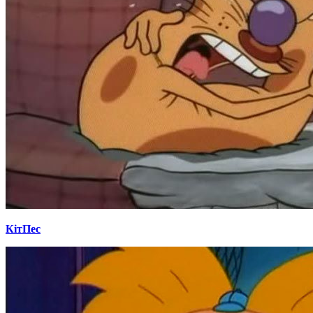
КітПес