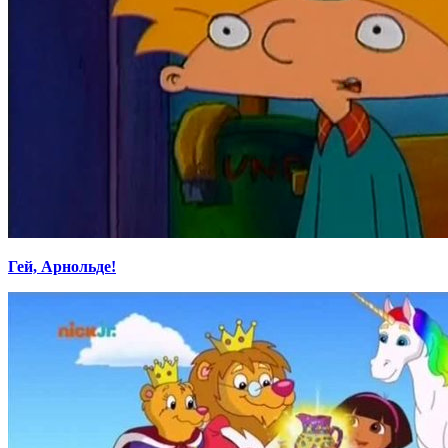
Гей, Арнольде!