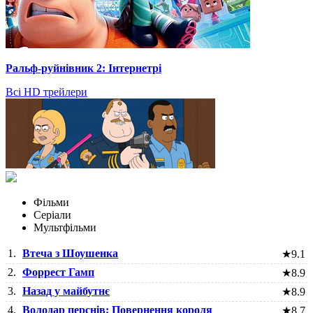
Ральф-руйнівник 2: Інтернетрі
Всі HD трейлери
Фільми
Серіали
Мультфільми
1.
Втеча з Шоушенка
★
9.1
2.
Форрест Гамп
★
8.9
3.
Назад у майбутнє
★
8.9
4.
Володар перснів: Повернення короля
★
8.7