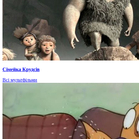
Сімейка Крудсів
Всі мультфільми