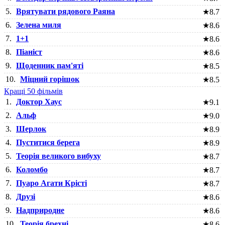
5.
Врятувати рядового Раяна
★
8.7
6.
Зелена миля
★
8.6
7.
1+1
★
8.6
8.
Піаніст
★
8.6
9.
Щоденник пам'яті
★
8.5
10.
Міцний горішок
★
8.5
Кращі 50 фільмів
1.
Доктор Хаус
★
9.1
2.
Альф
★
9.0
3.
Шерлок
★
8.9
4.
Пуститися берега
★
8.9
5.
Теорія великого вибуху
★
8.7
6.
Коломбо
★
8.7
7.
Пуаро Агати Крісті
★
8.7
8.
Друзі
★
8.6
9.
Надприродне
★
8.6
10.
Теорія брехні
★
8.6