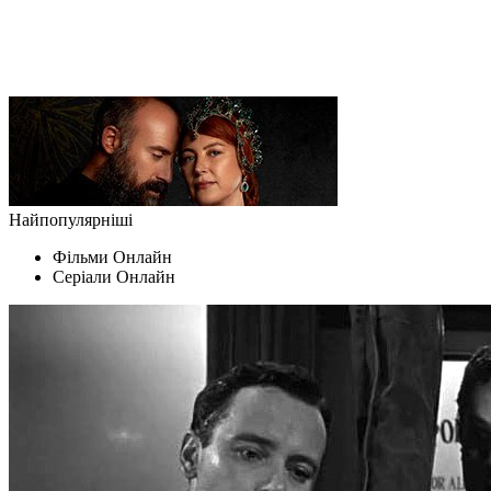
Найпопулярніші
Фільми Oнлайн
Серіали Oнлайн