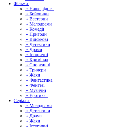
Фільми
« Наше рідне
« Бойовики
« Вестерни
« Мелодрами
« Комедії
« Пригоди
« Військові
« Детективи
« Драми
« Історичні
« Кримінал
« Спортивні
« Трилери
« Жахи
« Фантастика
« Фентезі
« Музичні
« Еротика
Серіали
« Мелодрами
« Детективи
« Драма
« Жахи
« Історичні