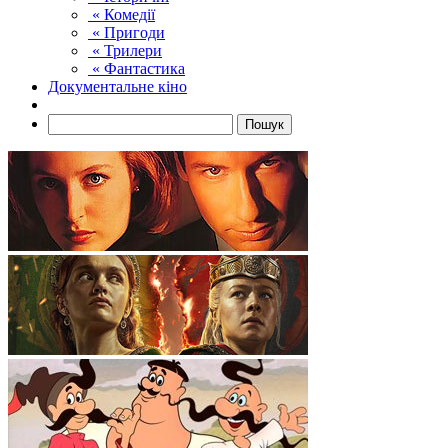
« Комедії
« Пригоди
« Трилери
« Фантастика
Документальне кіно
Пошук