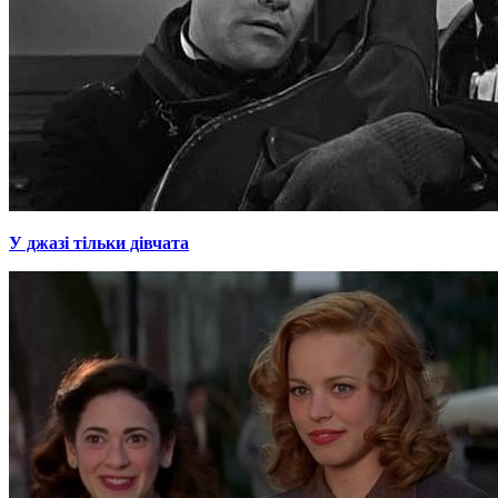
У джазі тільки дівчата