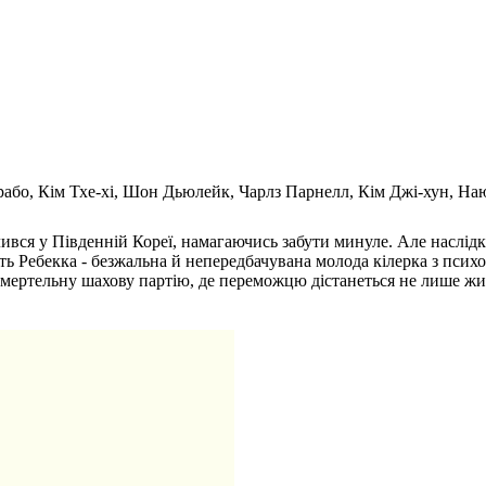
ерабо, Кім Тхе-хі, Шон Дьюлейк, Чарлз Парнелл, Кім Джі-хун, На
вся у Південній Кореї, намагаючись забути минуле. Але наслідки
ь Ребекка - безжальна й непередбачувана молода кілерка з психо
мертельну шахову партію, де переможцю дістанеться не лише жи