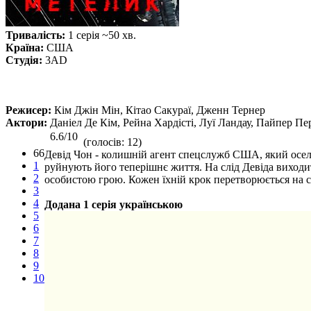
Тривалість:
1 серія ~50 хв.
Країна:
США
Студія:
3AD
Режисер:
Кім Джін Мін, Кітао Сакураї, Дженн Тернер
Актори:
Даніел Де Кім, Рейна Хардісті, Луї Ландау, Пайпер П
6.6/10
(голосів: 12)
66
Девід Чон - колишній агент спецслужб США, який осели
1
руйнують його теперішнє життя. На слід Девіда виходит
2
особистою грою. Кожен їхній крок перетворюється на с
3
4
Додана 1 серія українською
5
6
7
8
9
10