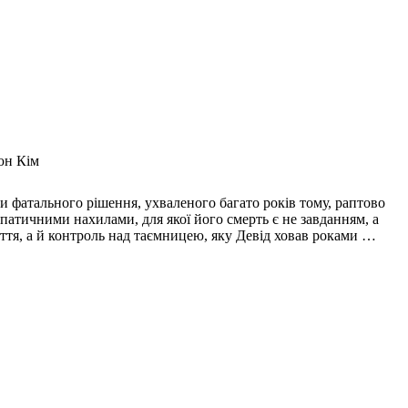
юн Кім
 фатального рішення, ухваленого багато років тому, раптово
патичними нахилами, для якої його смерть є не завданням, а
ття, а й контроль над таємницею, яку Девід ховав роками …