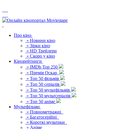
,
Про кіно
« Новини кіно
« Зірки кіно
« HD Трейлери
« Скоро у кіно
Кінорейтинги
« IMDb Top 250
« Премія Оскар
« Топ 50 фільмів
« Топ 50 серіалів
« Топ 50 мультфільмів
« Топ 50 мультсеріалів
« Топ 50 аніме
Мультфільми
« Повнометражні
« Багатосерійні
« Короткі мультики
« Аніме