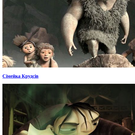
Сімейка Крудсів