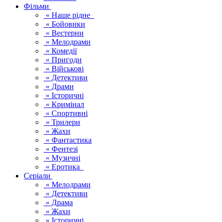
Фільми
« Наше рідне
« Бойовики
« Вестерни
« Мелодрами
« Комедії
« Пригоди
« Військові
« Детективи
« Драми
« Історичні
« Кримінал
« Спортивні
« Трилери
« Жахи
« Фантастика
« Фентезі
« Музичні
« Еротика
Серіали
« Мелодрами
« Детективи
« Драма
« Жахи
« Історичні