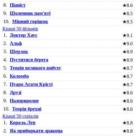
8.
Піаніст
★
8.6
9.
Щоденник пам'яті
★
8.5
10.
Міцний горішок
★
8.5
Кращі 50 фільмів
1.
Доктор Хаус
★
9.1
2.
Альф
★
9.0
3.
Шерлок
★
8.9
4.
Пуститися берега
★
8.9
5.
Теорія великого вибуху
★
8.7
6.
Коломбо
★
8.7
7.
Пуаро Агати Крісті
★
8.7
8.
Друзі
★
8.6
9.
Надприродне
★
8.6
10.
Теорія брехні
★
8.6
Кращі 50 серіалів
1.
Король Лев
★
8.8
2.
Як приборкати дракона
★
8.8