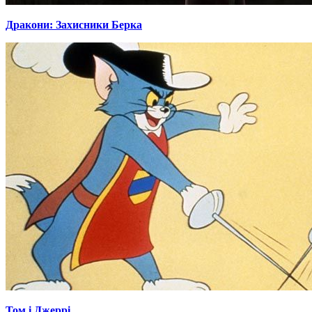
Дракони: Захисники Берка
Том і Джеррі