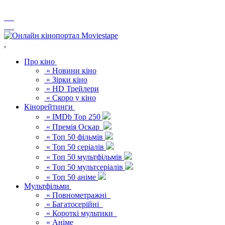
,
Про кіно
« Новини кіно
« Зірки кіно
« HD Трейлери
« Скоро у кіно
Кінорейтинги
« IMDb Top 250
« Премія Оскар
« Топ 50 фільмів
« Топ 50 серіалів
« Топ 50 мультфільмів
« Топ 50 мультсеріалів
« Топ 50 аніме
Мультфільми
« Повнометражні
« Багатосерійні
« Короткі мультики
« Аніме