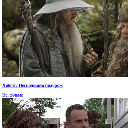
Хоббіт: Несподівана подорож
Всі фільми