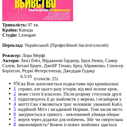
Тривалість:
97 хв.
Країна:
Канада
Студія:
Lionsgate
Переклад:
Український (Професійний багатоголосий)
Режисер:
Лора Мерфі
Актори:
Люсі Ґейл, Вірджинія Ґарднер, Брук Невін, Самер
Салем, Бетані Браун, ДжейР Тінако, Бред Абраменко, Спенсер
Борґесон, Реджі Фетерстонхау, Джедідая Ґудакр
6.5/10
(голосів: 25)
65
Єва Вон захоплюється подкастами про кримінальні
1
справи, але цього разу історія, від якої холоне кров,
2
може стати її власною. Після розриву стосунків друзі
3
підштовхують її до знайомств у мережі, і незабаром у
4
житті Єви з’являються троє чоловіків: уважний Кайл,
5
надійний Мітч і загадковий Норман. Тим часом місто
6
занурюється в тривогу - невловимий убивця обирає
7
жертв через додатки для побачень. Збіг чи смертельна
8
закономірність? Кожен із нових знайомих здається