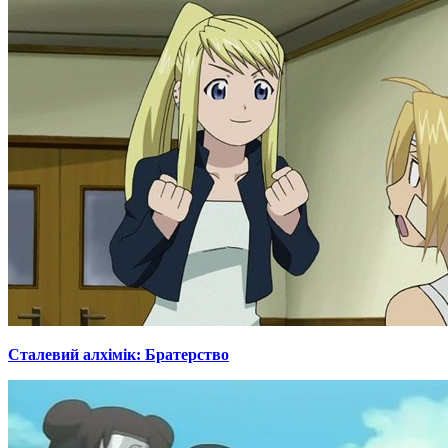
Сталевий алхімік: Братерство