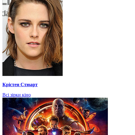
Крістен Стюарт
Всі зірки кіно