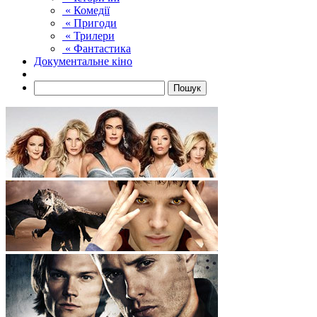
« Комедії
« Пригоди
« Трилери
« Фантастика
Документальне кіно
Пошук