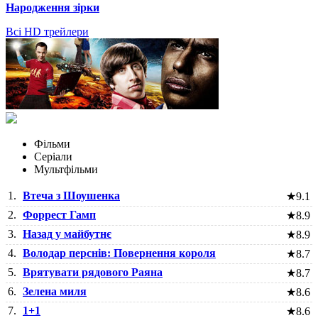
Народження зірки
Всі HD трейлери
Фільми
Серіали
Мультфільми
1.
Втеча з Шоушенка
★
9.1
2.
Форрест Гамп
★
8.9
3.
Назад у майбутнє
★
8.9
4.
Володар перснів: Повернення короля
★
8.7
5.
Врятувати рядового Раяна
★
8.7
6.
Зелена миля
★
8.6
7.
1+1
★
8.6