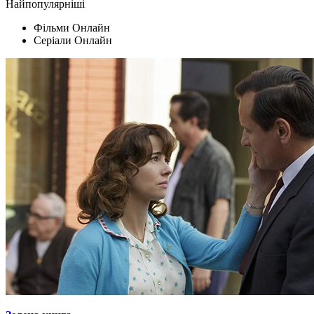
Найпопулярніші
Фільми Oнлайн
Серіали Oнлайн