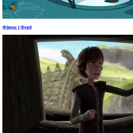
Фінеас і Ферб