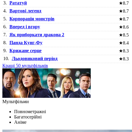
3.
Рататуй
★
8.7
4.
Вартові легенд
★
8.7
5.
Корпорація монстрів
★
8.7
6.
Вперед і вгору
★
8.6
7.
Як приборкати дракона 2
★
8.5
8.
Панда Кунг-Фу
★
8.4
9.
Крижане серце
★
8.3
10.
Льодовиковий період
★
8.3
Кращі 50 мультфільмів
Мультфільми
Повнометражні
Багатосерійні
Аніме