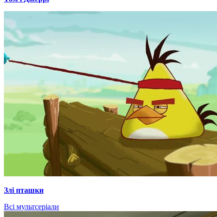
Злі пташки
Всі мультсеріали