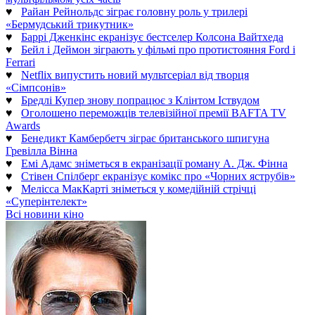
♥
Райан Рейнольдс зіграє головну роль у трилері
«Бермудський трикутник»
♥
Баррі Дженкінс екранізує бестселер Колсона Вайтхеда
♥
Бейл і Деймон зіграють у фільмі про протистояння Ford і
Ferrari
♥
Netflix випустить новий мультсеріал від творця
«Сімпсонів»
♥
Бредлі Купер знову попрацює з Клінтом Іствудом
♥
Оголошено переможців телевізійної премії BAFTA TV
Awards
♥
Бенедикт Камбербетч зіграє британського шпигуна
Гревілла Вінна
♥
Емі Адамс зніметься в екранізації роману А. Дж. Фінна
♥
Стівен Спілберг екранізує комікс про «Чорних яструбів»
♥
Мелісса МакКарті зніметься у комедійній стрічці
«Суперінтелект»
Всі новини кіно