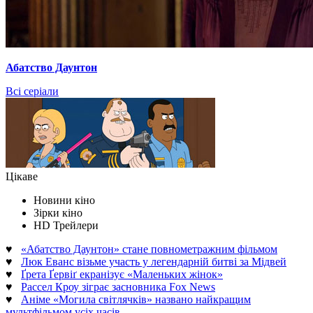
Абатство Даунтон
Всі серіали
Цікаве
Новини кіно
Зірки кіно
HD Трейлери
♥
«Абатство Даунтон» стане повнометражним фільмом
♥
Люк Еванс візьме участь у легендарній битві за Мідвей
♥
Ґрета Ґервіґ екранізує «Маленьких жінок»
♥
Рассел Кроу зіграє засновника Fox News
♥
Аніме «Могила світлячків» названо найкращим
мультфільмом усіх часів