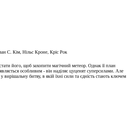
Алан С. Кім, Нільс Кроне, Кріс Рок
истати його, щоб захопити магічний метеор. Однак її план
являється особливим - він наділяє цуценят суперсилами. Але
у вирішальну битву, в якій їхні сили та єдність стають ключем