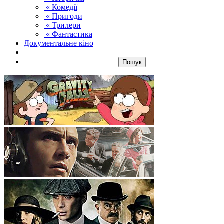
« Комедії
« Пригоди
« Трилери
« Фантастика
Документальне кіно
Пошук