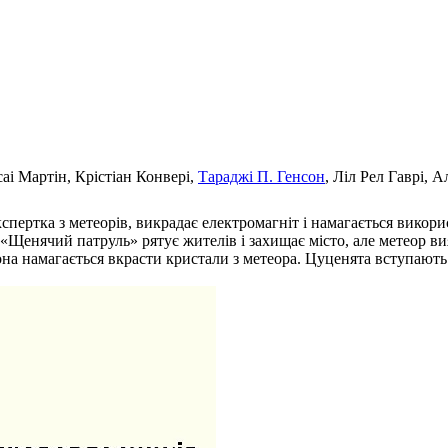
аі Мартін, Крістіан Конвері,
Тараджі П. Генсон
, Ліл Рел Гаврі, 
кспертка з метеорів, викрадає електромагніт і намагається викор
«Щенячий патруль» рятує жителів і захищає місто, але метеор ви
она намагається вкрасти кристали з метеора. Цуценята вступають 