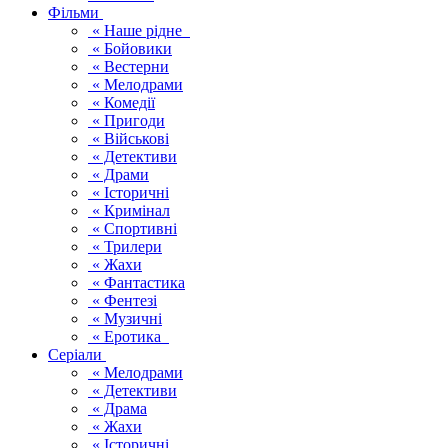
Фільми
« Наше рідне
« Бойовики
« Вестерни
« Мелодрами
« Комедії
« Пригоди
« Військові
« Детективи
« Драми
« Історичні
« Кримінал
« Спортивні
« Трилери
« Жахи
« Фантастика
« Фентезі
« Музичні
« Еротика
Серіали
« Мелодрами
« Детективи
« Драма
« Жахи
« Історичні