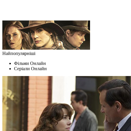
Найпопулярніші
Фільми Oнлайн
Серіали Oнлайн