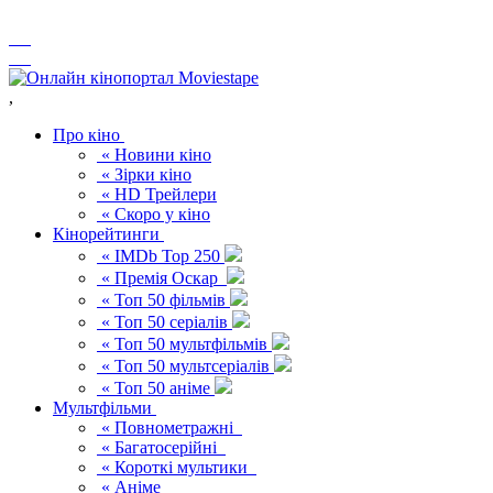
,
Про кіно
« Новини кіно
« Зірки кіно
« HD Трейлери
« Скоро у кіно
Кінорейтинги
« IMDb Top 250
« Премія Оскар
« Топ 50 фільмів
« Топ 50 серіалів
« Топ 50 мультфільмів
« Топ 50 мультсеріалів
« Топ 50 аніме
Мультфільми
« Повнометражні
« Багатосерійні
« Короткі мультики
« Аніме