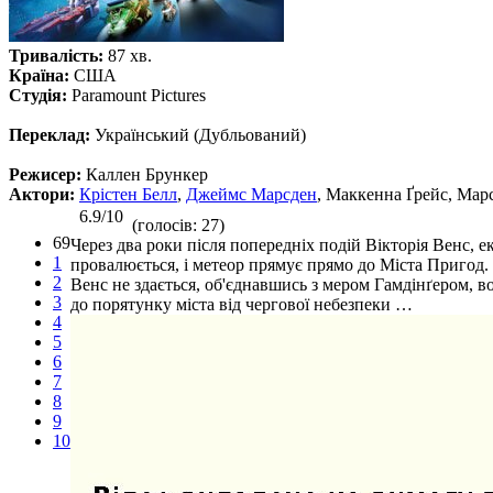
Тривалість:
87 хв.
Країна:
США
Студія:
Paramount Pictures
Переклад:
Український (Дубльований)
Режисер:
Каллен Брункер
Актори:
Крістен Белл
,
Джеймс Марсден
, Маккенна Ґрейс, Марс
6.9/10
(голосів: 27)
69
Через два роки після попередніх подій Вікторія Венс, е
1
провалюється, і метеор прямує прямо до Міста Пригод. 
2
Венс не здається, об'єднавшись з мером Гамдінґером, в
3
до порятунку міста від чергової небезпеки …
4
5
6
7
8
9
10